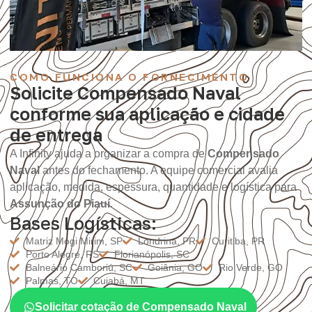
COMO FUNCIONA O FORNECIMENTO
Solicite Compensado Naval
conforme sua aplicação e cidade
de entrega
A Infinity ajuda a organizar a compra de
Compensado
Naval
antes do fechamento. A equipe comercial avalia
aplicação, medida, espessura, quantidade e logística para
Assunção do Piauí
.
Bases Logísticas:
Matriz Mogi Mirim, SP
Londrina, PR
Curitiba, PR
Porto Alegre, RS
Florianópolis, SC
Balneário Camboriú, SC
Goiânia, GO
Rio Verde, GO
Palmas, TO
Cuiabá, MT
Solicitar cotação de Compensado Naval