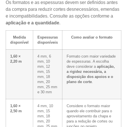
Os formatos e as espessuras devem ser definidos antes
da compra para reduzir cortes desnecessários, emendas
e incompatibilidades. Consulte as opções conforme a
aplicação e a quantidade
.
Medida
Espessuras
Como avaliar o formato
disponível
disponíveis
1,60 ×
4 mm, 6
Formato com maior variedade
2,20 m
mm, 10
de espessuras. A escolha
mm, 12
deve considerar a
aplicação,
mm, 15
a rigidez necessária, a
mm, 18
disposição dos apoios e o
mm, 20
plano de corte
.
mm, 25 mm
e 30 mm
1,60 ×
4 mm, 10
Considere o formato maior
2,50 m
mm, 15
quando ele contribuir para o
mm, 18
aproveitamento da chapa e
mm, 20
para a redução de cortes ou
mm, 25 mm
junções no projeto.