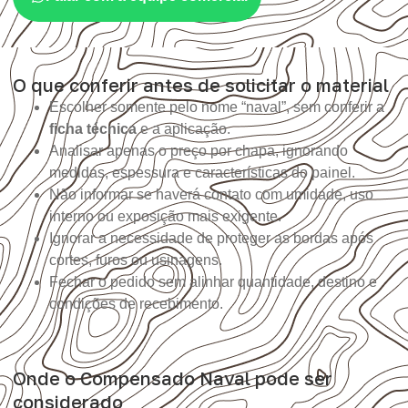
O que conferir antes de solicitar o material
Escolher somente pelo nome “naval”, sem conferir a
ficha técnica
e a aplicação.
Analisar apenas o preço por chapa, ignorando
medidas, espessura e características do painel.
Não informar se haverá contato com umidade, uso
interno ou exposição mais exigente.
Ignorar a necessidade de proteger as bordas após
cortes, furos ou usinagens.
Fechar o pedido sem alinhar quantidade, destino e
condições de recebimento.
Onde o Compensado Naval pode ser
considerado