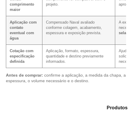
comprimento
projeto.
aprovei
maior
Aplicação com
Compensado Naval avaliado
A expos
contato
conforme colagem, acabamento,
necess
eventual com
espessura e exposição prevista.
selage
água
Cotação com
Aplicação, formato, espessura,
Ajuda a
especificação
quantidade e destino previamente
solicit
definida
informados.
necessá
Antes de comprar:
confirme a aplicação, a medida da chapa, a
espessura, o volume necessário e o destino.
Explore as alternativas em nosso portfólio de
Produtos
e encontre o material mais adequado para sua
aplicação.