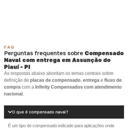
Compensado Plastificado
Plastificado 2 Processos
Compensado Plywood
Madeirite Resinado Fenólico
Madeirite Resinado Cola Branca
OSB Tapume
OSB Home Plus
OSB Induplac
FAQ
Perguntas frequentes sobre
Compensado
Naval com entrega em Assunção do
Piauí - PI
As respostas abaixo abordam os temas centrais sobre
definição de
placas de compensado
,
entrega
e
fluxo de
compra
com a
Infinity Compensados com atendimento
nacional
.
O que é compensado naval?
É um tipo de compensado indicado para aplicações onde