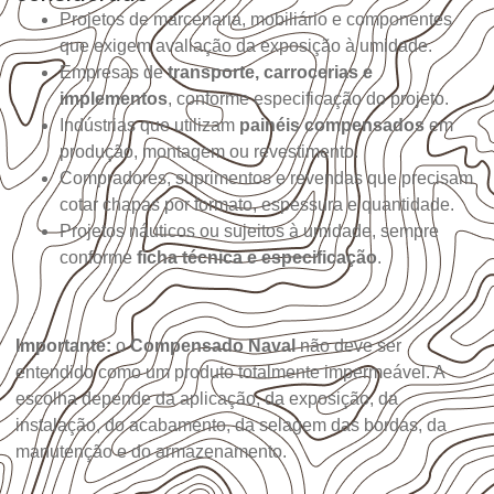
Projetos de marcenaria, mobiliário e componentes
que exigem avaliação da exposição à umidade.
Empresas de
transporte, carrocerias e
implementos
, conforme especificação do projeto.
Indústrias que utilizam
painéis compensados
em
produção, montagem ou revestimento.
Compradores, suprimentos e revendas que precisam
cotar chapas por formato, espessura e quantidade.
Projetos náuticos ou sujeitos à umidade, sempre
conforme
ficha técnica e especificação
.
Importante:
o
Compensado Naval
não deve ser
entendido como um produto totalmente impermeável. A
escolha depende da aplicação, da exposição, da
instalação, do acabamento, da selagem das bordas, da
manutenção e do armazenamento.