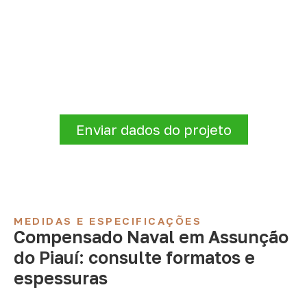
Organize sua cotação de
Compensado Naval
A Infinity atende empresas que precisam de
Compensado Naval para marcenaria,
indústria, transporte e revestimentos
.
Disponibilidade, prazo e entrega são
confirmados após a análise da solicitação.
Enviar dados do projeto
MEDIDAS E ESPECIFICAÇÕES
Compensado Naval em Assunção
do Piauí: consulte formatos e
espessuras