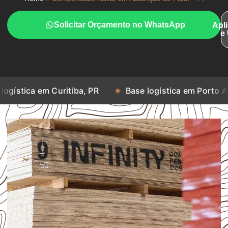
Solicitar Orçamento no WhatsApp
Apl
e
m Curitiba, PR
Base logística em Porto Alegre, RS