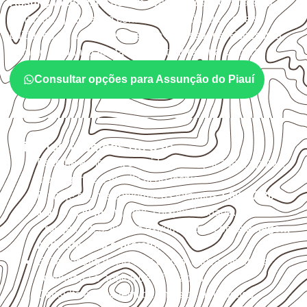
Assunção do Piauí
devem avaliar onde a chapa será
instalada, qual será o contato com umidade e quais
cuidados de acabamento serão necessários. Espessura,
formato e quantidade também interferem na compra.
Consultar opções para Assunção do Piauí
Critérios técnicos de uso
Escolha a medida considerando aplicação, apoios,
montagem e especificação técnica.
Planeje o corte conforme os formatos
1,60 × 2,20 m e
1,60 × 2,50 m
, sujeitos à disponibilidade.
Proteja cortes, furos e extremidades com a
selagem
indicada para o projeto
.
Evite contato direto com o solo, chuva, umidade
acumulada e apoios desnivelados.
Consulte a ficha técnica antes de aplicações