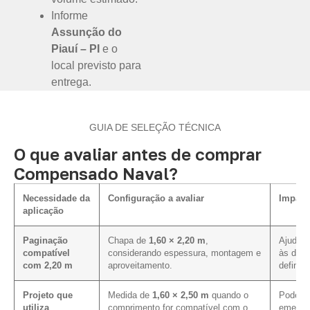
Informe
Assunção do
Piauí – PI
e o
local previsto para
entrega.
GUIA DE SELEÇÃO TÉCNICA
O que avaliar antes de comprar
Compensado Naval?
Necessidade da
Configuração a avaliar
Impact
aplicação
Paginação
Chapa de
1,60 × 2,20 m
,
Ajuda a
compatível
considerando espessura, montagem e
às dim
com 2,20 m
aproveitamento.
definida
Projeto que
Medida de
1,60 × 2,50 m
quando o
Pode co
utiliza
comprimento for compatível com o
emenda