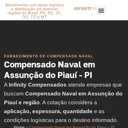
Atendimento com apoio logístico
e distribuição em diversas
regiões do Brasil: PR, RS, SC,
GO, TO e MT.
FORNECIMENTO DE COMPENSADO NAVAL
Compensado Naval em
Assunção do Piauí - PI
A
Infinity Compensados
atende empresas que
buscam
Compensado Naval em Assunção do
Piauí e região
. A cotação considera a
aplicação, espessura, quantidade
e as
condições logísticas para o destino informado.
Home
»
Compensado Naval em Assunção do Piauí – PI