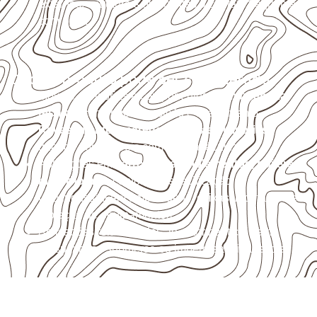
externas, estruturais ou sujeitas a contato frequente
com água.
Onde o produto pode ser considerado
Móveis, divisórias e componentes de
marcenaria
técnica
, conforme exposição e acabamento.
Revestimentos, paredes, pisos e divisórias
,
quando compatíveis com a ficha técnica.
Aplicações em
carrocerias, implementos, trailers e
motorhomes
, conforme especificação.
Uso industrial em embalagens, caixas, montagem e
proteção de equipamentos.
Aplicações relacionadas ao setor náutico, sem
presumir uso submerso ou impermeabilidade total.