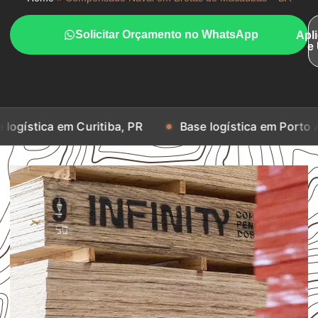
Solicitar Orçamento no WhatsApp
Apl
e
m Curitiba, PR
Base logística em Porto Alegre, RS