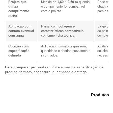
Projeto que
Medida de
1,60 × 2,50 m
quando
Pode melh
utiliza
o comprimento for compatível
chapa em 
comprimento
com o projeto.
para essa
maior
Aplicação com
Painel com
colagem e
Exige conf
contato eventual
características compatíveis
,
do painel 
com água
conforme ficha técnica.
complemen
Cotação com
Aplicação, formato, espessura,
Ajuda a re
especificação
quantidade e destino previamente
solicitaçã
definida
informados.
necessário
Para comparar propostas:
utilize a mesma especificação de
produto, formato, espessura, quantidade e entrega.
Analise as alternativas em nosso portfólio de
Produtos
e selecione o material mais adequado para sua
demanda.