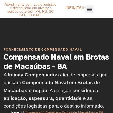
Atendimento com apoio logístico
e distribuição em diversas
regiões do Brasil: PR, RS, SC,
GO, TO e MT.
FORNECIMENTO DE COMPENSADO NAVAL
Compensado Naval em Brotas
de Macaúbas - BA
A
Infinity Compensados
atende empresas que
buscam
Compensado Naval em Brotas de
Macaúbas e região
. A cotação considera a
aplicação, espessura, quantidade
e as
condições logísticas para o destino informado.
Home
»
Compensado Naval em Brotas de Macaúbas – BA