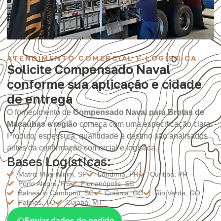
ATENDIMENTO COMERCIAL E LOGÍSTICA
Solicite Compensado Naval
conforme sua aplicação e cidade
de entrega
O fornecimento de
Compensado Naval para Brotas de
Macaúbas e região
começa com uma especificação clara.
Produto, espessura, quantidade e destino são analisados
antes da confirmação comercial e logística.
Bases Logísticas:
Matriz Mogi Mirim, SP
Londrina, PR
Curitiba, PR
Porto Alegre, RS
Florianópolis, SC
Balneário Camboriú, SC
Goiânia, GO
Rio Verde, GO
Palmas, TO
Cuiabá, MT
Enviar dados do pedido