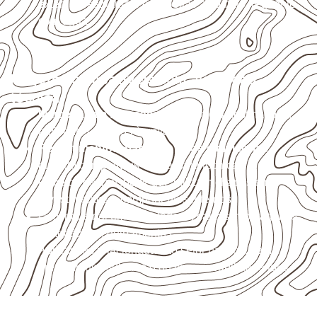
externas, estruturais ou sujeitas a contato frequente
com água.
Projetos compatíveis com avaliação
técnica
Marcenaria e fabricação de móveis
destinados a
ambientes sujeitos à umidade.
Revestimentos, paredes, pisos e divisórias
,
quando compatíveis com a ficha técnica.
Projetos de transporte que utilizam chapas em
revestimentos e componentes internos.
Uso industrial em embalagens, caixas, montagem e
proteção de equipamentos.
Aplicações relacionadas ao setor náutico, sem
presumir uso submerso ou impermeabilidade total.