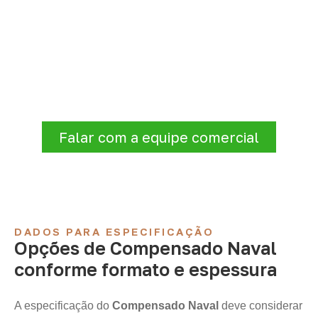
Precisa de Compensado Naval
para sua empresa?
Para solicitar
Compensado Naval em
Brotas de Macaúbas – BA
, envie os dados
do projeto. A cotação será analisada
conforme produto, quantidade e destino.
Falar com a equipe comercial
DADOS PARA ESPECIFICAÇÃO
Opções de Compensado Naval
conforme formato e espessura
A especificação do
Compensado Naval
deve considerar