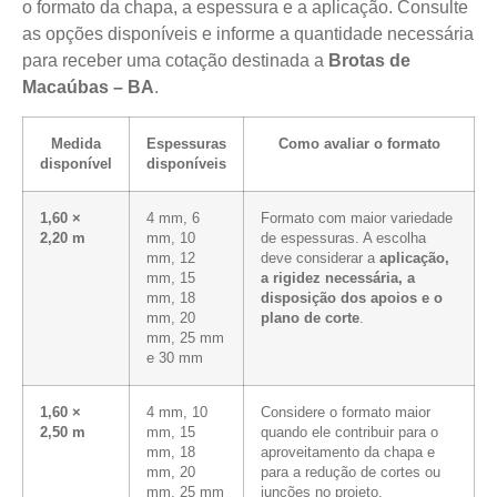
o formato da chapa, a espessura e a aplicação. Consulte
as opções disponíveis e informe a quantidade necessária
para receber uma cotação destinada a
Brotas de
Macaúbas – BA
.
Medida
Espessuras
Como avaliar o formato
disponível
disponíveis
1,60 ×
4 mm, 6
Formato com maior variedade
2,20 m
mm, 10
de espessuras. A escolha
mm, 12
deve considerar a
aplicação,
mm, 15
a rigidez necessária, a
mm, 18
disposição dos apoios e o
mm, 20
plano de corte
.
mm, 25 mm
e 30 mm
1,60 ×
4 mm, 10
Considere o formato maior
2,50 m
mm, 15
quando ele contribuir para o
mm, 18
aproveitamento da chapa e
mm, 20
para a redução de cortes ou
mm, 25 mm
junções no projeto.