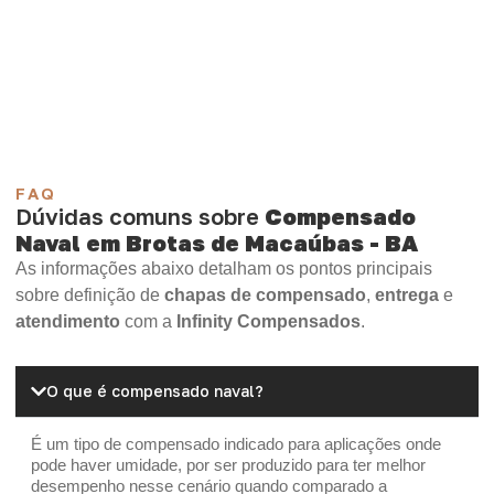
Compensado Plastificado
Plastificado 2 Processos
Compensado Plywood
Madeirite Resinado Fenólico
Madeirite Resinado Cola Branca
OSB Tapume
OSB Home Plus
OSB Induplac
FAQ
Dúvidas comuns sobre
Compensado
Naval em Brotas de Macaúbas - BA
As informações abaixo detalham os pontos principais
sobre definição de
chapas de compensado
,
entrega
e
atendimento
com a
Infinity Compensados
.
O que é compensado naval?
É um tipo de compensado indicado para aplicações onde
pode haver umidade, por ser produzido para ter melhor
desempenho nesse cenário quando comparado a