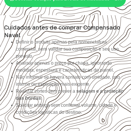
Cuidados antes de comprar Compensado
Naval
Definir o produto apenas pela nomenclatura
comercial, sem validar sua composição e seu uso
previsto.
Analisar apenas o preço por chapa, ignorando
medidas, espessura e características do painel.
Não informar se haverá contato com umidade, uso
interno ou exposição mais exigente.
Realizar cortes sem prever a
selagem e a proteção
das bordas
.
Solicitar entrega sem confirmar volume, cidade e
condições logísticas do destino.