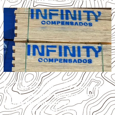
ESCOLHA CONFORME A APLICAÇÃO
Quando considerar o Compensado
Naval para uma aplicação em
Brotas de Macaúbas?
A utilização do
Compensado Naval
depende do