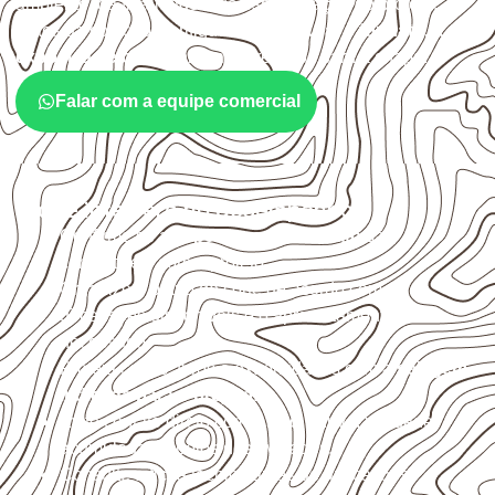
ambiente, da finalidade e da especificação do projeto.
Antes da cotação, verifique a
espessura, o formato, a
exposição e o acabamento
previstos para a chapa.
Falar com a equipe comercial
O que interfere no desempenho
Confirme se a
espessura e o formato
são
compatíveis com o projeto.
Organize o plano de corte de acordo com as
dimensões disponíveis e o aproveitamento
necessário.
Proteja cortes, furos e extremidades com a
selagem
indicada para o projeto
.
Evite contato direto com o solo, chuva, umidade
acumulada e apoios desnivelados.
Consulte a ficha técnica antes de aplicações