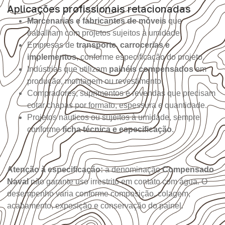
Aplicações profissionais relacionadas
Marcenarias e fabricantes de móveis
que
trabalham com projetos sujeitos à umidade.
Empresas de
transporte, carrocerias e
implementos
, conforme especificação do projeto.
Indústrias que utilizam
painéis compensados
em
produção, montagem ou revestimento.
Compradores, suprimentos e revendas que precisam
cotar chapas por formato, espessura e quantidade.
Projetos náuticos ou sujeitos à umidade, sempre
conforme
ficha técnica e especificação
.
Atenção à especificação:
a denominação
Compensado
Naval
não garante uso irrestrito em contato com água. O
desempenho varia conforme composição, colagem,
acabamento, exposição e conservação do painel.