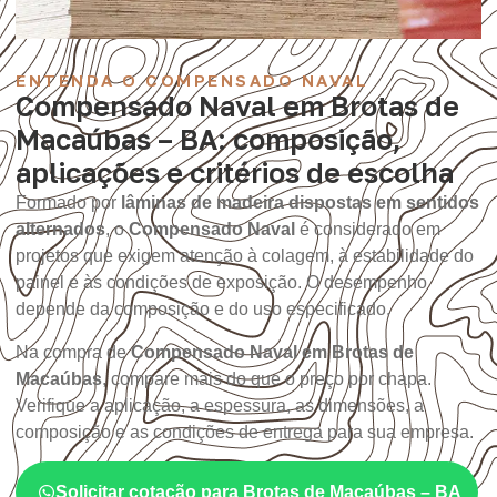
ENTENDA O COMPENSADO NAVAL
Compensado Naval em Brotas de
Macaúbas – BA: composição,
aplicações e critérios de escolha
Formado por
lâminas de madeira dispostas em sentidos
alternados
, o
Compensado Naval
é considerado em
projetos que exigem atenção à colagem, à estabilidade do
painel e às condições de exposição. O desempenho
depende da composição e do uso especificado.
Na compra de
Compensado Naval em Brotas de
Macaúbas
, compare mais do que o preço por chapa.
Verifique a aplicação, a espessura, as dimensões, a
composição e as condições de entrega para sua empresa.
Solicitar cotação para Brotas de Macaúbas – BA