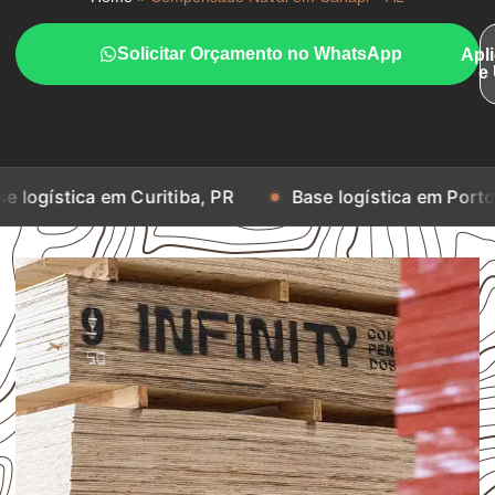
Solicitar Orçamento no WhatsApp
Apl
e
 em Curitiba, PR
Base logística em Porto Alegre, RS