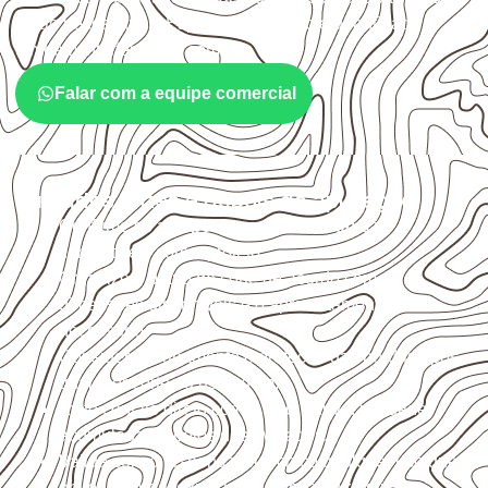
serão necessários. Espessura, formato e quantidade
também interferem na compra.
Falar com a equipe comercial
Cuidados antes e depois da aplicação
Confirme se a
espessura e o formato
são
compatíveis com o projeto.
Organize o plano de corte de acordo com as
dimensões disponíveis e o aproveitamento
necessário.
Considere acabamento e proteção das bordas após
qualquer corte ou usinagem.
Evite contato direto com o solo, chuva, umidade
acumulada e apoios desnivelados.
Valide com o responsável técnico qualquer uso que
envolva carga, exposição intensa ou requisitos