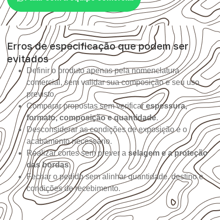
Erros de especificação que podem ser
evitados
Definir o produto apenas pela nomenclatura
comercial, sem validar sua composição e seu uso
previsto.
Comparar propostas sem verificar
espessura,
formato, composição e quantidade
.
Desconsiderar as condições de exposição e o
acabamento necessário.
Realizar cortes sem prever a
selagem e a proteção
das bordas
.
Fechar o pedido sem alinhar quantidade, destino e
condições de recebimento.