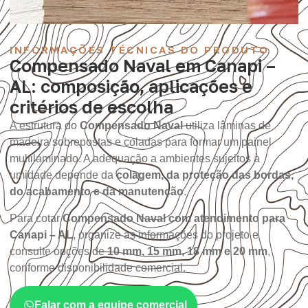
INFORMAÇÕES TÉCNICAS DO PRODUTO
Compensado Naval em Canapi –
AL: composição, aplicações e
critérios de escolha
A estrutura do
Compensado Naval
utiliza lâminas de
madeira sobrepostas e coladas para formar um painel
multilaminado. A adequação a ambientes sujeitos à
umidade depende da
colagem, da proteção das bordas,
do acabamento e da manutenção
.
Para cotar
Compensado Naval com atendimento para
Canapi – AL
, organize as informações do projeto e
consulte opções de
10 mm, 15 mm, 18 mm e 20 mm
,
conforme disponibilidade comercial.
Falar com a equipe comercial