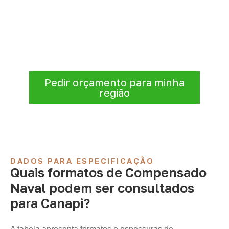
Solicite Compensado Naval
conforme sua aplicação
Antes de fechar a compra, confirme se a
espessura, o formato e a aplicação
estão alinhados à necessidade. Envie as
informações para receber uma cotação.
Pedir orçamento para minha
região
DADOS PARA ESPECIFICAÇÃO
Quais formatos de Compensado
Naval podem ser consultados
para Canapi?