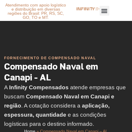
Atendimento com apoio logístico
e distribuição em diversas
regiões do Brasil: PR, RS, SC,
GO, TO e MT.
FORNECIMENTO DE COMPENSADO NAVAL
Compensado Naval em
Canapi - AL
A
Infinity Compensados
atende empresas que
buscam
Compensado Naval em Canapi e
região
. A cotação considera a
aplicação,
espessura, quantidade
e as condições
logísticas para o destino informado.
Home
»
Compensado Naval em Canapi – AL