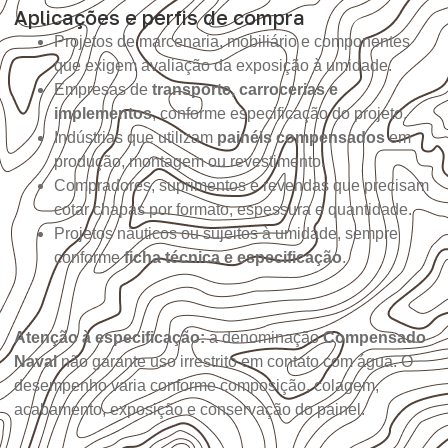
Aplicações e perfis de compra
Projetos de marcenaria, mobiliário e componentes
que exigem avaliação da exposição à umidade.
Empresas de
transporte, carrocerias e
implementos
, conforme especificação do projeto.
Indústrias que utilizam
painéis compensados
em
produção, montagem ou revestimento.
Compradores, suprimentos e revendas que precisam
cotar chapas por formato, espessura e quantidade.
Projetos náuticos ou sujeitos à umidade, sempre
conforme
ficha técnica e especificação
.
Atenção à especificação:
a denominação
Compensado
Naval
não garante uso irrestrito em contato com água. O
desempenho varia conforme composição, colagem,
acabamento, exposição e conservação do painel.