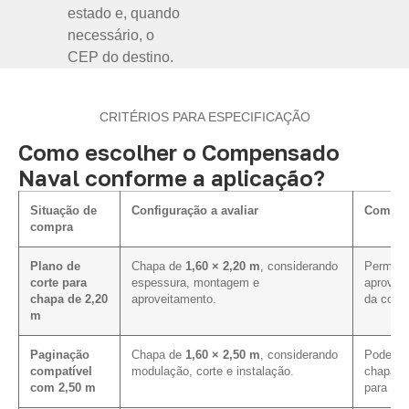
estado e, quando
necessário, o
CEP do destino.
CRITÉRIOS PARA ESPECIFICAÇÃO
Como escolher o Compensado
Naval conforme a aplicação?
Situação de
Configuração a avaliar
Como in
compra
Plano de
Chapa de
1,60 × 2,20 m
, considerando
Permite 
corte para
espessura, montagem e
aprovei
chapa de 2,20
aproveitamento.
da cota
m
Paginação
Chapa de
1,60 × 2,50 m
, considerando
Pode me
compatível
modulação, corte e instalação.
chapa e
com 2,50 m
para es