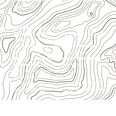
específicos.
Aplicações relacionadas
Marcenaria e fabricação de móveis
destinados a
ambientes sujeitos à umidade.
Revestimentos, paredes, pisos e divisórias
,
quando compatíveis com a ficha técnica.
Aplicações em
carrocerias, implementos, trailers e
motorhomes
, conforme especificação.
Uso industrial em embalagens, caixas, montagem e
proteção de equipamentos.
Aplicações relacionadas ao setor náutico, sem
presumir uso submerso ou impermeabilidade total.