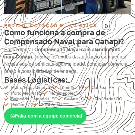
PEDIDO, COTAÇÃO E LOGÍSTICA
Como funciona a compra de
Compensado Naval para Canapi?
Para comprar
Compensado Naval com atendimento
para Canapi
, informe os dados da aplicação e do pedido.
Nossa equipe verifica disponibilidade, condição comercial,
prazo e possibilidades de entrega.
Bases Logísticas:
Matriz Mogi Mirim, SP
Londrina, PR
Curitiba, PR
Porto Alegre, RS
Florianópolis, SC
Balneário Camboriú, SC
Goiânia, GO
Rio Verde, GO
Palmas, TO
Cuiabá, MT
Falar com a equipe comercial