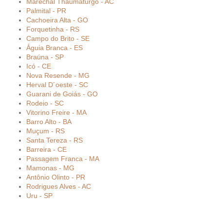
Marechal Thaumaturgo - AC
Palmital - PR
Cachoeira Alta - GO
Forquetinha - RS
Campo do Brito - SE
Águia Branca - ES
Braúna - SP
Icó - CE
Nova Resende - MG
Herval D´oeste - SC
Guarani de Goiás - GO
Rodeio - SC
Vitorino Freire - MA
Barro Alto - BA
Muçum - RS
Santa Tereza - RS
Barreira - CE
Passagem Franca - MA
Mamonas - MG
Antônio Olinto - PR
Rodrigues Alves - AC
Uru - SP