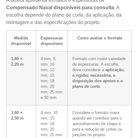
A tabela apresenta formatos e espessuras de
Compensado Naval disponíveis para consulta
. A
escolha depende do plano de corte, da aplicação, da
montagem e das especificações do projeto.
Medida
Espessuras
Como avaliar o formato
disponível
disponíveis
1,60 ×
4 mm, 6
Formato com maior variedade
2,20 m
mm, 10
de espessuras. A escolha
mm, 12
deve considerar a
aplicação,
mm, 15
a rigidez necessária, a
mm, 18
disposição dos apoios e o
mm, 20
plano de corte
.
mm, 25 mm
e 30 mm
1,60 ×
4 mm, 10
Considere o formato maior
2,50 m
mm, 15
quando ele contribuir para o
mm, 18
aproveitamento da chapa e
mm, 20
para a redução de cortes ou
mm, 25 mm
junções no projeto.