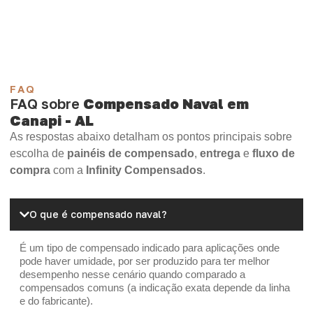
Madeirite Resinado Cola Branca
OSB Tapume
OSB Home Plus
OSB Induplac
FAQ
FAQ sobre
Compensado Naval em
Canapi - AL
As respostas abaixo detalham os pontos principais sobre
escolha de
painéis de compensado
,
entrega
e
fluxo de
compra
com a
Infinity Compensados
.
O que é compensado naval?
É um tipo de compensado indicado para aplicações onde
pode haver umidade, por ser produzido para ter melhor
desempenho nesse cenário quando comparado a
compensados comuns (a indicação exata depende da linha
e do fabricante).