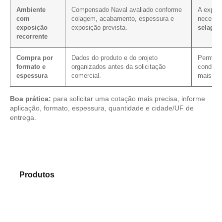
Ambiente
Compensado Naval avaliado conforme
A exposi
com
colagem, acabamento, espessura e
necessi
exposição
exposição prevista.
selage
recorrente
Compra por
Dados do produto e do projeto
Permite 
formato e
organizados antes da solicitação
condição
espessura
comercial.
mais cla
Boa prática:
para solicitar uma cotação mais precisa, informe
aplicação, formato, espessura, quantidade e cidade/UF de
entrega.
Compare os modelos disponíveis em nosso portfólio
de
Produtos
e encontre o material mais adequado para
sua necessidade.
Compensado Plastificado
Plastificado 2 Processos
Compensado Plywood
Madeirite Resinado Fenólico