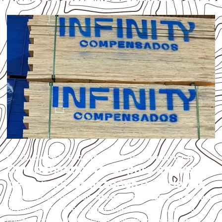
UTILIZAÇÃO E CUIDADOS DO PRODUTO
Compensado Naval para empresas
de Canapi: aplicações e cuidados
Empresas que procuram
Compensado Naval em Canapi
devem avaliar onde a chapa será instalada, qual será o
contato com umidade e quais cuidados de acabamento