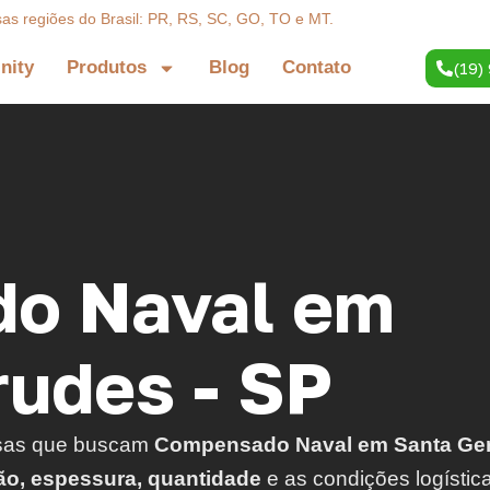
sas regiões do Brasil: PR, RS, SC, GO, TO e MT.
inity
Produtos
Blog
Contato
(19)
o Naval em
rudes - SP
sas que buscam
Compensado Naval em Santa Ger
ão, espessura, quantidade
e as condições logístic