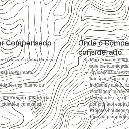
ar Compensado
Onde o Compe
considerado
em conferir a
ficha técnica
e
Marcenarias e fab
sujeitos à umidade
ssura, formato,
Aplicações em reve
transporte, quando
idade, uso interno ou
Indústrias que util
montagem ou reves
e a proteção das bordas
.
Compradores, supr
, cidade e condições
por formato, espes
Projetos náuticos 
técnica e especif