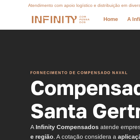
Atendimento com apoio logístico e distribuição em diver
Home
A Inf
FORNECIMENTO DE COMPENSADO NAVAL
Compensad
Santa Gert
A
Infinity Compensados
atende empre
e região
. A cotação considera a
aplicaç