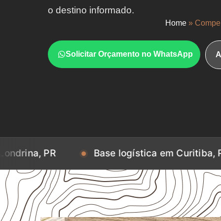
o destino informado.
Home
»
Compen
Solicitar Orçamento no WhatsApp
A
Base logística em Curitiba, PR
Ba