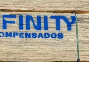
re no desempenho
ssura e o formato
são compatíveis com o