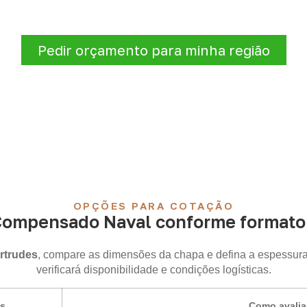
nforme a finalidade do projeto. Nossa equipe comercial aj
de atendimento para sua região.
Pedir orçamento para minha região
OPÇÕES PARA COTAÇÃO
Compensado Naval conforme formato 
rtrudes
, compare as dimensões da chapa e defina a espessura
verificará disponibilidade e condições logísticas.
is
Como avalia