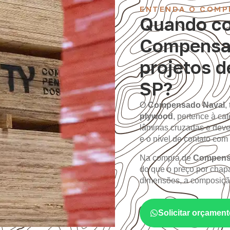
ENTENDA O COMP
Quando co
Compensa
projetos d
SP?
O
Compensado Naval
,
plywood
, pertence à c
lâminas cruzadas e deve
e o nível de contato com
Na compra de
Compensa
do que o preço por chapa
dimensões, a composição
Solicitar orçame