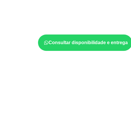
O
Compensado Naval
pode ser considerad
indústria, transporte e revestimento
sujeit
considerar a aplicação, a espessura, o acaba
documentadas do painel.
Consultar disponibilidade e entrega
Aplicações relacionadas
Móveis, divisórias e componentes de
m
exposição e acabamento.