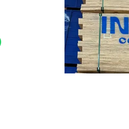
o em projetos de
marcenaria,
os à umidade. A escolha deve
mento e as características
O que interfe
arcenaria técnica
, conforme
Confirme se a
espe
projeto.