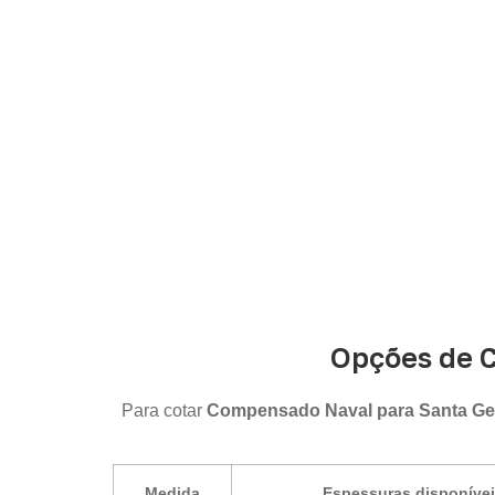
Consulte opções de
Compensado Naval
co
Opções de 
Para cotar
Compensado Naval para Santa Ge
Medida
Espessuras disponíve