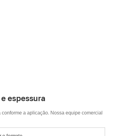
uda a organizar medidas, volume e condições
e espessura
 conforme a aplicação. Nossa equipe comercial
r o formato