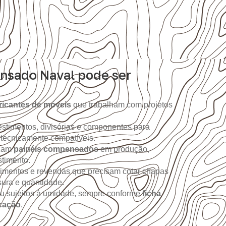
nsado Naval pode ser
ricantes de móveis
que trabalham com projetos
.
stimentos, divisórias e componentes para
 tecnicamente compatíveis.
izam
painéis compensados
em produção,
timento.
imentos e revendas que precisam cotar chapas
sura e quantidade.
ou sujeitos à umidade, sempre conforme
ficha
icação
.