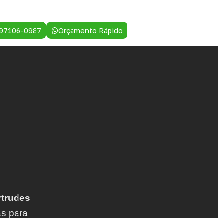
 97106-0987
Orçamento Rápido
trudes
as para