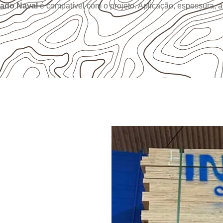
ado Naval
é compatível com o projeto. Aplicação, espessura,
ÃO
pensado
 de Santa