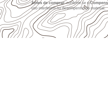
Antes de comprar:
confirme se o
Compens
uso interferem no desempenho do material.
ESCOLHA CONFORME A APLICAÇ
Onde utilizar Com
Naval em projetos
Gertrudes – SP?