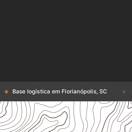
ística em Florianópolis, SC
Base logísti