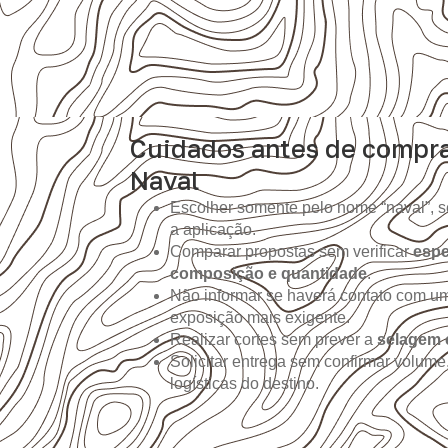
Cuidados antes de compr
Naval
Escolher somente pelo nome “naval”, s
a aplicação.
Comparar propostas sem verificar
espe
composição e quantidade
.
Não informar se haverá contato com um
exposição mais exigente.
Realizar cortes sem prever a
selagem 
Solicitar entrega sem confirmar volume
logísticas do destino.