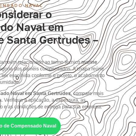
ENSADO NAVAL
nsiderar o
do Naval em
e Santa Gertrudes –
 também relacionado ao termo técnico
marine
ategoria dos painéis compensados. A chapa reúne
 ser escolhida conforme o projeto, o acabamento
 umidade.
do Naval em Santa Gertrudes
, compare mais
. Verifique a aplicação, a espessura, as
 e as condições de entrega para sua empresa.
nto de Compensado Naval