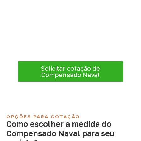
Consulte Compensado Naval
para Bonito – BA
Antes de fechar a compra, confirme se a
espessura, o formato e a aplicação
estão alinhados à necessidade. Envie as
informações para receber uma cotação.
Solicitar cotação de
Compensado Naval
OPÇÕES PARA COTAÇÃO
Como escolher a medida do
Compensado Naval para seu