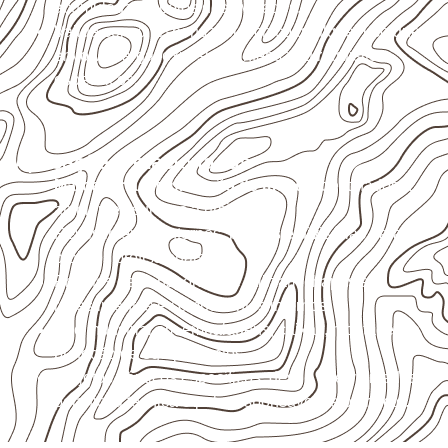
acumulada e apoios desnivelados.
Valide com o responsável técnico qualquer uso que
envolva carga, exposição intensa ou requisitos
específicos.
Aplicações relacionadas
Marcenaria e fabricação de móveis
destinados a
ambientes sujeitos à umidade.
Revestimentos internos, painéis e divisórias para
projetos profissionais.
Projetos de transporte que utilizam chapas em
revestimentos e componentes internos.
Uso industrial em embalagens, caixas, montagem e
proteção de equipamentos.
Projetos náuticos específicos, desde que validados
pela ficha técnica e pelo responsável pelo projeto.