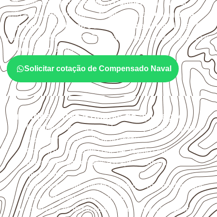
Em aplicações profissionais, o
Compensado Naval
é
utilizado quando o projeto exige atenção à
colagem, à
exposição à umidade e à estabilidade dimensional
. A
adequação deve ser confirmada conforme a ficha técnica e
as condições de uso.
Solicitar cotação de Compensado Naval
Cuidados antes e depois da aplicação
Escolha a medida considerando aplicação, apoios,
montagem e especificação técnica.
Organize o plano de corte de acordo com as
dimensões disponíveis e o aproveitamento
necessário.
Considere acabamento e proteção das bordas após
qualquer corte ou usinagem.
Evite contato direto com o solo, chuva, umidade