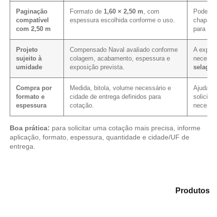
Paginação
Formato de
1,60 × 2,50 m
, com
Pode me
compatível
espessura escolhida conforme o uso.
chapa e
com 2,50 m
para es
Projeto
Compensado Naval avaliado conforme
A exposi
sujeito à
colagem, acabamento, espessura e
necessi
umidade
exposição prevista.
selage
Compra por
Medida, bitola, volume necessário e
Ajuda a 
formato e
cidade de entrega definidos para
solicita
espessura
cotação.
necessár
Boa prática:
para solicitar uma cotação mais precisa, informe
aplicação, formato, espessura, quantidade e cidade/UF de
entrega.
Explore as alternativas em nosso portfólio de
Produtos
e encontre o material mais compatível para sua
demanda.