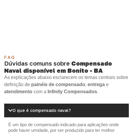
Compensado Plastificado
Plastificado 2 Processos
Compensado Plywood
Madeirite Resinado Fenólico
Madeirite Resinado Cola Branca
OSB Tapume
OSB Home Plus
OSB Induplac
FAQ
Dúvidas comuns sobre
Compensado
Naval disponível em Bonito - BA
As explicações abaixo esclarecem os temas centrais sobre
definição de
painéis de compensado
,
entrega
e
atendimento
com a
Infinity Compensados
.
O que é compensado naval?
É um tipo de compensado indicado para aplicações onde
pode haver umidade, por ser produzido para ter melhor