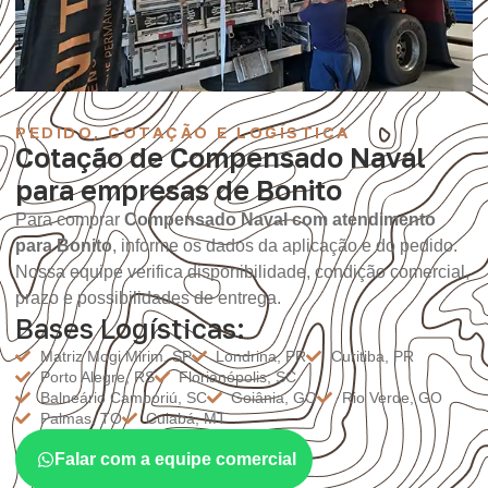
PEDIDO, COTAÇÃO E LOGÍSTICA
Cotação de Compensado Naval
para empresas de Bonito
Para comprar
Compensado Naval com atendimento
para Bonito
, informe os dados da aplicação e do pedido.
Nossa equipe verifica disponibilidade, condição comercial,
prazo e possibilidades de entrega.
Bases Logísticas:
Matriz Mogi Mirim, SP
Londrina, PR
Curitiba, PR
Porto Alegre, RS
Florianópolis, SC
Balneário Camboriú, SC
Goiânia, GO
Rio Verde, GO
Palmas, TO
Cuiabá, MT
Falar com a equipe comercial