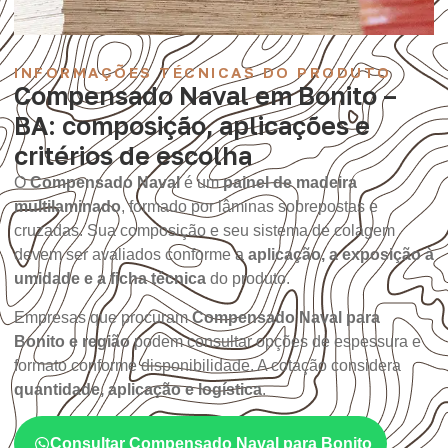
INFORMAÇÕES TÉCNICAS DO PRODUTO
Compensado Naval em Bonito –
BA: composição, aplicações e
critérios de escolha
O
Compensado Naval
é um
painel de madeira
multilaminado
, formado por lâminas sobrepostas e
cruzadas. Sua composição e seu sistema de colagem
devem ser avaliados conforme a
aplicação, a exposição à
umidade e a ficha técnica
do produto.
Empresas que procuram
Compensado Naval para
Bonito e região
podem consultar opções de espessura e
formato conforme disponibilidade. A cotação considera
quantidade, aplicação e logística
.
Consultar Compensado Naval para Bonito