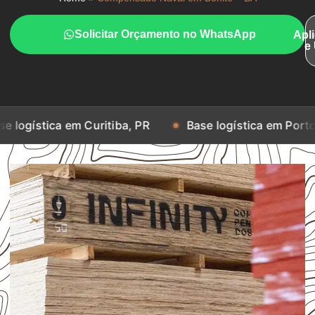
Solicitar Orçamento no WhatsApp
Apl
e
 em Curitiba, PR
Base logística em Porto Alegre, RS