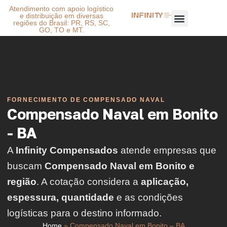
Atendimento com apoio logístico
e distribuição em diversas
regiões do Brasil: PR, RS, SC,
GO, TO e MT.
FORNECIMENTO DE COMPENSADO NAVAL
Compensado Naval em Bonito
- BA
A
Infinity Compensados
atende empresas que
buscam
Compensado Naval em Bonito e
região
. A cotação considera a
aplicação,
espessura, quantidade
e as condições
logísticas para o destino informado.
Home
»
Compensado Naval em Bonito – BA