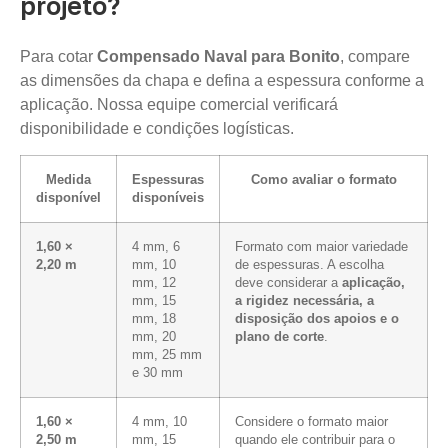
projeto?
Para cotar
Compensado Naval para Bonito
, compare
as dimensões da chapa e defina a espessura conforme a
aplicação. Nossa equipe comercial verificará
disponibilidade e condições logísticas.
Medida
Espessuras
Como avaliar o formato
disponível
disponíveis
1,60 ×
4 mm, 6
Formato com maior variedade
2,20 m
mm, 10
de espessuras. A escolha
mm, 12
deve considerar a
aplicação,
mm, 15
a rigidez necessária, a
mm, 18
disposição dos apoios e o
mm, 20
plano de corte
.
mm, 25 mm
e 30 mm
1,60 ×
4 mm, 10
Considere o formato maior
2,50 m
mm, 15
quando ele contribuir para o