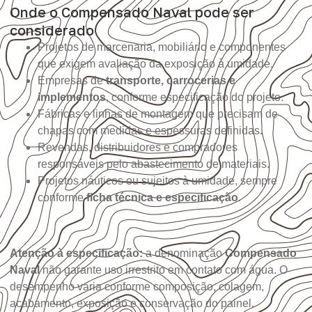
Onde o Compensado Naval pode ser
considerado
Projetos de marcenaria, mobiliário e componentes
que exigem avaliação da exposição à umidade.
Empresas de
transporte, carrocerias e
implementos
, conforme especificação do projeto.
Fábricas e linhas de montagem que precisam de
chapas com medidas e espessuras definidas.
Revendas, distribuidores e compradores
responsáveis pelo abastecimento de materiais.
Projetos náuticos ou sujeitos à umidade, sempre
conforme
ficha técnica e especificação
.
Atenção à especificação:
a denominação
Compensado
Naval
não garante uso irrestrito em contato com água. O
desempenho varia conforme composição, colagem,
acabamento, exposição e conservação do painel.