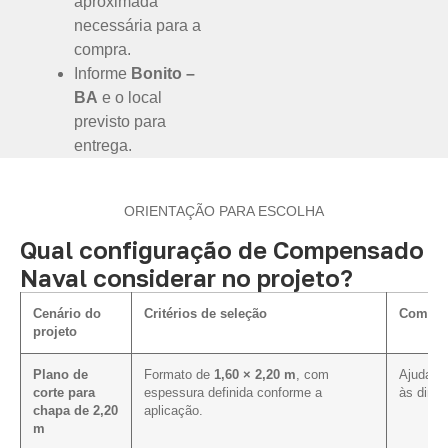
aproximada
necessária para a
compra.
Informe
Bonito –
BA
e o local
previsto para
entrega.
ORIENTAÇÃO PARA ESCOLHA
Qual configuração de Compensado
Naval considerar no projeto?
Cenário do
Critérios de seleção
Como in
projeto
Plano de
Formato de
1,60 × 2,20 m
, com
Ajuda a 
corte para
espessura definida conforme a
às dime
chapa de 2,20
aplicação.
m