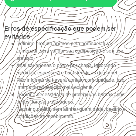
Erros de especificação que podem ser
evitados
Definir o produto apenas pela nomenclatura
comercial, sem validar sua composição e seu uso
previsto.
Analisar apenas o preço por chapa, ignorando
medidas, espessura e características do painel.
Não informar se haverá contato com umidade, uso
interno ou exposição mais exigente.
Ignorar a necessidade de proteger as bordas após
cortes, furos ou usinagens.
Fechar o pedido sem alinhar quantidade, destino e
condições de recebimento.