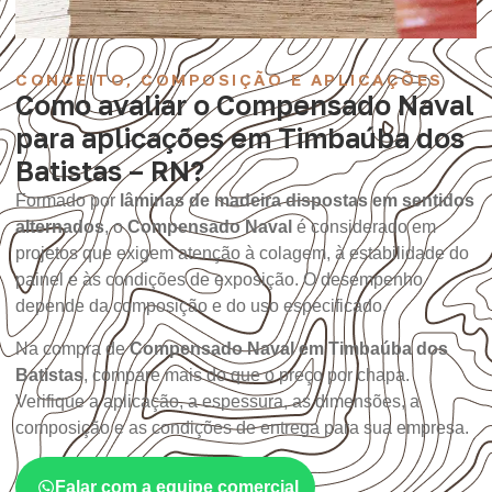
CONCEITO, COMPOSIÇÃO E APLICAÇÕES
Como avaliar o Compensado Naval
para aplicações em Timbaúba dos
Batistas – RN?
Formado por
lâminas de madeira dispostas em sentidos
alternados
, o
Compensado Naval
é considerado em
projetos que exigem atenção à colagem, à estabilidade do
painel e às condições de exposição. O desempenho
depende da composição e do uso especificado.
Na compra de
Compensado Naval em Timbaúba dos
Batistas
, compare mais do que o preço por chapa.
Verifique a aplicação, a espessura, as dimensões, a
composição e as condições de entrega para sua empresa.
Falar com a equipe comercial