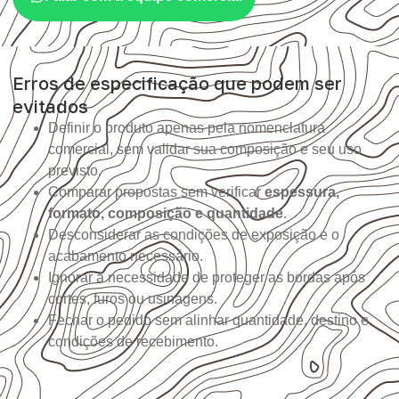
Erros de especificação que podem ser
evitados
Definir o produto apenas pela nomenclatura
comercial, sem validar sua composição e seu uso
previsto.
Comparar propostas sem verificar
espessura,
formato, composição e quantidade
.
Desconsiderar as condições de exposição e o
acabamento necessário.
Ignorar a necessidade de proteger as bordas após
cortes, furos ou usinagens.
Fechar o pedido sem alinhar quantidade, destino e
condições de recebimento.