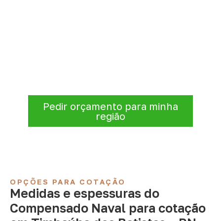
Solicite Compensado Naval
conforme sua aplicação
A Infinity atende empresas que precisam de
Compensado Naval para marcenaria,
indústria, transporte e revestimentos
.
Disponibilidade, prazo e entrega são
confirmados após a análise da solicitação.
Pedir orçamento para minha
região
OPÇÕES PARA COTAÇÃO
Medidas e espessuras do
Compensado Naval para cotação