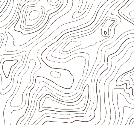
Consulte a ficha técnica antes de aplicações
externas, estruturais ou sujeitas a contato frequente
com água.
Usos profissionais do Compensado Naval
Marcenaria e fabricação de móveis
destinados a
ambientes sujeitos à umidade.
Revestimentos internos, painéis e divisórias para
projetos profissionais.
Aplicações em
carrocerias, implementos, trailers e
motorhomes
, conforme especificação.
Indústrias e linhas de montagem
que necessitam
de chapas com formato e espessura definidos.
Aplicações relacionadas ao setor náutico, sem
presumir uso submerso ou impermeabilidade total.