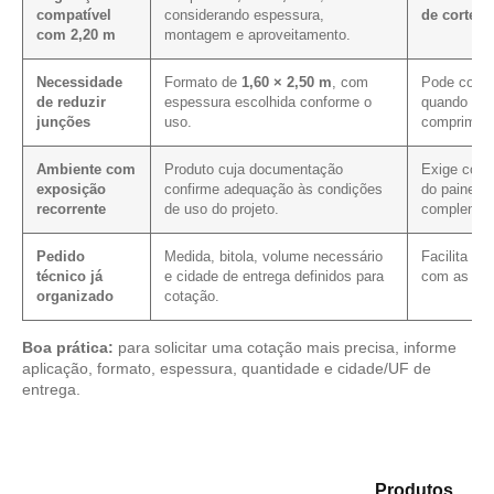
compatível
considerando espessura,
de corte e
com 2,20 m
montagem e aproveitamento.
Necessidade
Formato de
1,60 × 2,50 m
, com
Pode contri
de reduzir
espessura escolhida conforme o
quando a p
junções
uso.
compriment
Ambiente com
Produto cuja documentação
Exige conf
exposição
confirme adequação às condições
do painel e
recorrente
de uso do projeto.
complemen
Pedido
Medida, bitola, volume necessário
Facilita a
técnico já
e cidade de entrega definidos para
com as me
organizado
cotação.
Boa prática:
para solicitar uma cotação mais precisa, informe
aplicação, formato, espessura, quantidade e cidade/UF de
entrega.
Analise as opções em nosso catálogo de
Produtos
e