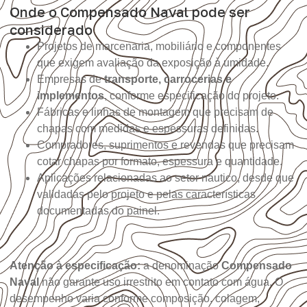
Onde o Compensado Naval pode ser
considerado
Projetos de marcenaria, mobiliário e componentes
que exigem avaliação da exposição à umidade.
Empresas de
transporte, carrocerias e
implementos
, conforme especificação do projeto.
Fábricas e linhas de montagem que precisam de
chapas com medidas e espessuras definidas.
Compradores, suprimentos e revendas que precisam
cotar chapas por formato, espessura e quantidade.
Aplicações relacionadas ao setor náutico, desde que
validadas pelo projeto e pelas características
documentadas do painel.
Atenção à especificação:
a denominação
Compensado
Naval
não garante uso irrestrito em contato com água. O
desempenho varia conforme composição, colagem,