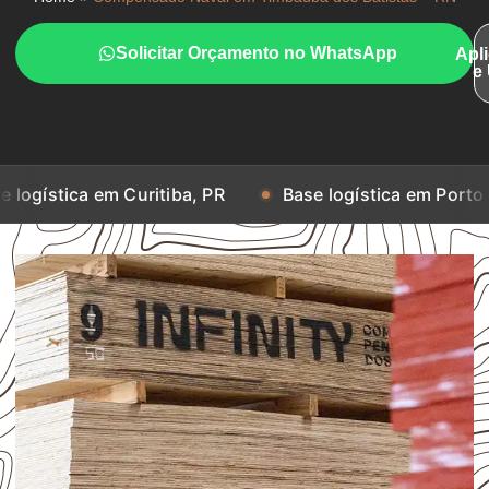
Solicitar Orçamento no WhatsApp
Apl
e
em Curitiba, PR
Base logística em Porto Alegre, RS