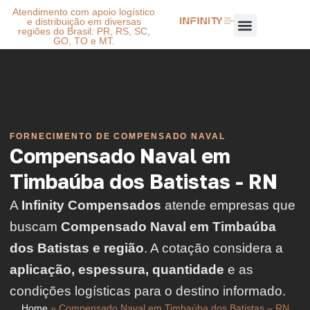
Atendimento com apoio logístico
e distribuição em diversas
regiões do Brasil: PR, RS, SC,
GO, TO e MT.
FORNECIMENTO DE COMPENSADO NAVAL
Compensado Naval em
Timbaúba dos Batistas - RN
A
Infinity Compensados
atende empresas que
buscam
Compensado Naval em Timbaúba
dos Batistas e região
. A cotação considera a
aplicação, espessura, quantidade
e as
condições logísticas para o destino informado.
Home
»
Compensado Naval em Timbaúba dos Batistas – RN