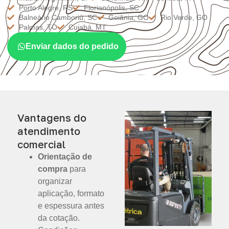
Porto Alegre, RS
Florianópolis, SC
Balneário Camboriú, SC
Goiânia, GO
Rio Verde, GO
Palmas, TO
Cuiabá, MT
Enviar dados do pedido
Vantagens do
atendimento
comercial
Orientação de
compra
para
organizar
aplicação, formato
e espessura antes
da cotação.