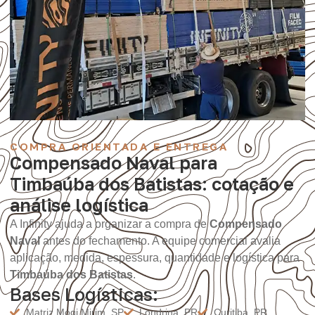
COMPRA ORIENTADA E ENTREGA
Compensado Naval para
Timbaúba dos Batistas: cotação e
análise logística
A Infinity ajuda a organizar a compra de
Compensado
Naval
antes do fechamento. A equipe comercial avalia
aplicação, medida, espessura, quantidade e logística para
Timbaúba dos Batistas
.
Bases Logísticas:
Matriz Mogi Mirim, SP
Londrina, PR
Curitiba, PR