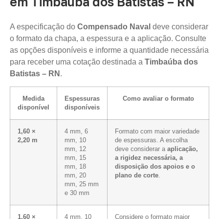
em Timbaúba dos Batistas – RN
A especificação do
Compensado Naval
deve considerar
o formato da chapa, a espessura e a aplicação. Consulte
as opções disponíveis e informe a quantidade necessária
para receber uma cotação destinada a
Timbaúba dos
Batistas – RN
.
Medida
Espessuras
Como avaliar o formato
disponível
disponíveis
1,60 ×
4 mm, 6
Formato com maior variedade
2,20 m
mm, 10
de espessuras. A escolha
mm, 12
deve considerar a
aplicação,
mm, 15
a rigidez necessária, a
mm, 18
disposição dos apoios e o
mm, 20
plano de corte
.
mm, 25 mm
e 30 mm
1,60 ×
4 mm, 10
Considere o formato maior