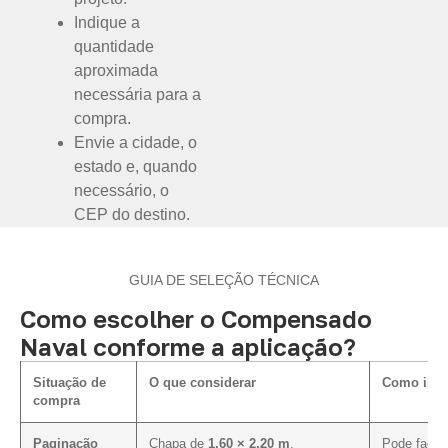
Indique a
quantidade
aproximada
necessária para a
compra.
Envie a cidade, o
estado e, quando
necessário, o
CEP do destino.
GUIA DE SELEÇÃO TÉCNICA
Como escolher o Compensado
Naval conforme a aplicação?
Situação de
O que considerar
Como influ
compra
Paginação
Chapa de
1,60 × 2,20 m
,
Pode facili