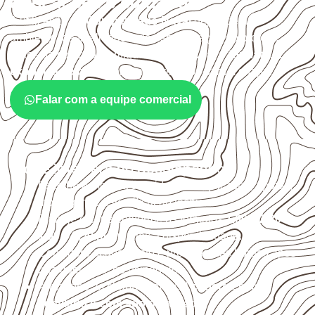
aplicações e cuidados
A utilização do
Compensado Naval
depende do
ambiente, da finalidade e da especificação do projeto.
Antes da cotação, verifique a
espessura, o formato, a
exposição e o acabamento
previstos para a chapa.
Falar com a equipe comercial
O que interfere no desempenho
Escolha a medida considerando aplicação, apoios,
montagem e especificação técnica.
Planeje o corte conforme os formatos
1,60 × 2,20 m e
1,60 × 2,50 m
, sujeitos à disponibilidade.
Considere acabamento e proteção das bordas após
qualquer corte ou usinagem.
Armazene as chapas em local
coberto, seco,
ventilado e com apoio nivelado
.