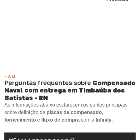
identifique o produto mais compatível para sua
necessidade.
Compensado Plastificado
Plastificado 2 Processos
Compensado Plywood
Madeirite Resinado Fenólico
Madeirite Resinado Cola Branca
OSB Tapume
OSB Home Plus
OSB Induplac
FAQ
Perguntas frequentes sobre
Compensado
Naval com entrega em Timbaúba dos
Batistas - RN
As informações abaixo esclarecem os pontos principais
sobre definição de
placas de compensado
,
fornecimento
e
fluxo de compra
com a
Infinity
.
O que é compensado naval?