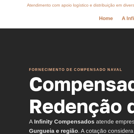
Atendimento com apoio logístico e distribuição em diver
Home
A Inf
FORNECIMENTO DE COMPENSADO NAVAL
Compensad
Redenção d
A
Infinity Compensados
atende empre
Gurgueia e região
. A cotação consider