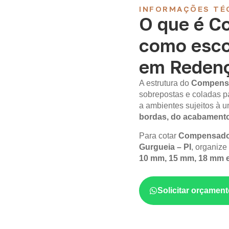
INFORMAÇÕES TÉ
O que é C
como esco
em Redenç
A estrutura do
Compens
sobrepostas e coladas p
a ambientes sujeitos à
bordas, do acabament
Para cotar
Compensado 
Gurgueia – PI
, organize
10 mm, 15 mm, 18 mm 
Solicitar orçame