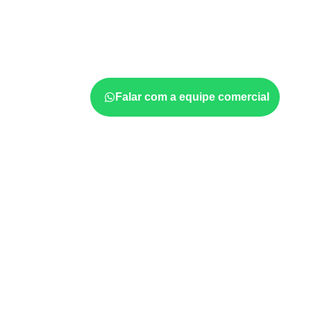
O
Compensado Naval
pode ser considerad
indústria, transporte e revestimento
sujeit
considerar a aplicação, a espessura, o acaba
documentadas do painel.
Falar com a equipe comercial
Projetos compatíveis com
técnica
Marcenaria e fabricação de móveis
d
sujeitos à umidade.