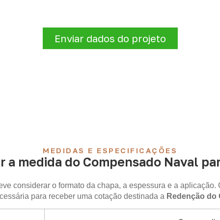
quantidade e a cidade de entrega
. A Infinity verificará a 
logísticas para sua demanda.
Enviar dados do projeto
MEDIDAS E ESPECIFICAÇÕES
r a medida do Compensado Naval para
ve considerar o formato da chapa, a espessura e a aplicação. 
cessária para receber uma cotação destinada a
Redenção do G