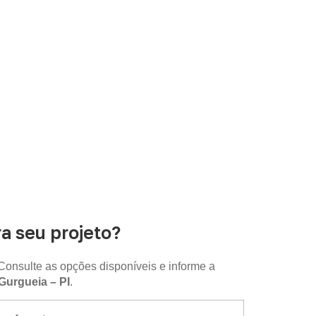
disponibilidade e as condições comerciais e
 seu projeto?
Consulte as opções disponíveis e informe a
urgueia – PI
.