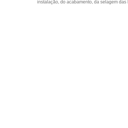
instalação, do acabamento, da selagem das
UTILIZAÇÃO E CUIDADOS DO P
Como avaliar o uso
Compensado Nava
projetos de Reden
Gurgueia?