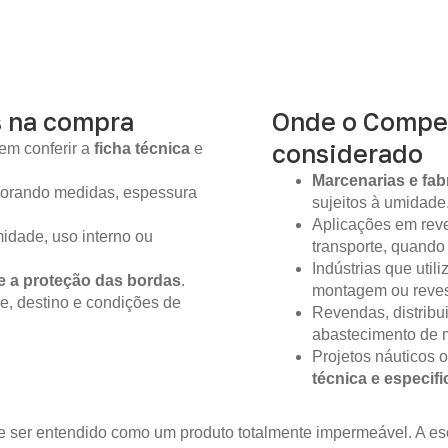
s na compra
Onde o Compe
considerado
em conferir a
ficha técnica
e
Marcenarias e fab
gnorando medidas, espessura
sujeitos à umidade
Aplicações em reve
idade, uso interno ou
transporte, quando
Indústrias que util
e a proteção das bordas
.
montagem ou reves
e, destino e condições de
Revendas, distribu
abastecimento de m
Projetos náuticos 
técnica e especif
 ser entendido como um produto totalmente impermeável. A es