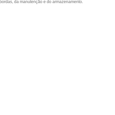
 bordas, da manutenção e do armazenamento.
RODUTO
 do
l em
ção do