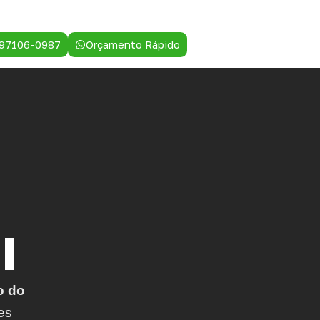
 97106-0987
Orçamento Rápido
I
o do
es