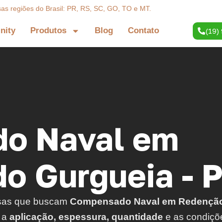
sas regiões do Brasil: PR, RS, SC, GO, TO e MT.
inity
Produtos
Blog
Contato
(19)
o Naval em
o Gurgueia - P
sas que buscam
Compensado Naval em Redençã
a a
aplicação, espessura, quantidade
e as condiçõ