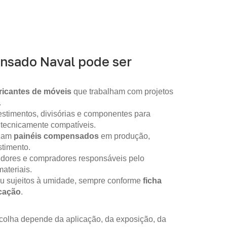
nsado Naval pode ser
ricantes de móveis
que trabalham com projetos
.
stimentos, divisórias e componentes para
 tecnicamente compatíveis.
izam
painéis compensados
em produção,
timento.
idores e compradores responsáveis pelo
ateriais.
ou sujeitos à umidade, sempre conforme
ficha
icação
.
colha depende da aplicação, da exposição, da