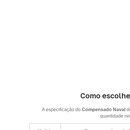
Informe a
aplicação, a espessura, a 
Como escolhe
A especificação do
Compensado Naval
de
quantidade ne