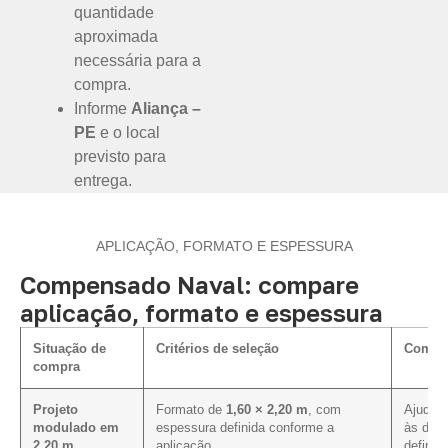
quantidade
aproximada
necessária para a
compra.
Informe
Aliança –
PE
e o local
previsto para
entrega.
APLICAÇÃO, FORMATO E ESPESSURA
Compensado Naval: compare
aplicação, formato e espessura
Situação de
Critérios de seleção
Como i
compra
Projeto
Formato de
1,60 × 2,20 m
, com
Ajuda a
modulado em
espessura definida conforme a
às dim
2,20 m
aplicação.
definid