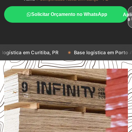
Solicitar Orçamento no WhatsApp
Apl
e
 em Curitiba, PR
Base logística em Porto Alegre, RS