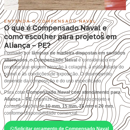
ENTENDA O COMPENSADO NAVAL
O que é Compensado Naval e
como escolher para projetos em
Aliança – PE?
Formado por
lâminas de madeira dispostas em sentidos
alternados
, o
Compensado Naval
é considerado em
projetos que exigem atenção à colagem, à estabilidade do
painel e às condições de exposição. O desempenho
depende da composição e do uso especificado.
Para cotar
Compensado Naval com atendimento para
Aliança – PE
, organize as informações do projeto e
consulte opções de
10 mm, 15 mm, 18 mm e 20 mm
,
conforme disponibilidade comercial.
Solicitar orçamento de Compensado Naval