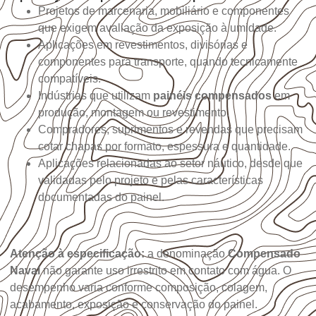
Projetos de marcenaria, mobiliário e componentes
que exigem avaliação da exposição à umidade.
Aplicações em revestimentos, divisórias e
componentes para transporte, quando tecnicamente
compatíveis.
Indústrias que utilizam
painéis compensados
em
produção, montagem ou revestimento.
Compradores, suprimentos e revendas que precisam
cotar chapas por formato, espessura e quantidade.
Aplicações relacionadas ao setor náutico, desde que
validadas pelo projeto e pelas características
documentadas do painel.
Atenção à especificação:
a denominação
Compensado
Naval
não garante uso irrestrito em contato com água. O
desempenho varia conforme composição, colagem,
acabamento, exposição e conservação do painel.