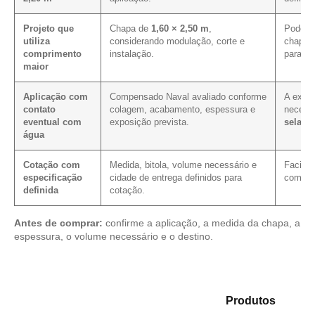
Projeto que
Chapa de
1,60 × 2,50 m
,
Pode me
utiliza
considerando modulação, corte e
chapa 
comprimento
instalação.
para e
maior
Aplicação com
Compensado Naval avaliado conforme
A expos
contato
colagem, acabamento, espessura e
necess
eventual com
exposição prevista.
selage
água
Cotação com
Medida, bitola, volume necessário e
Facilit
especificação
cidade de entrega definidos para
com as
definida
cotação.
Antes de comprar:
confirme a aplicação, a medida da chapa, a
espessura, o volume necessário e o destino.
Analise as opções em nosso mix de
Produtos
e