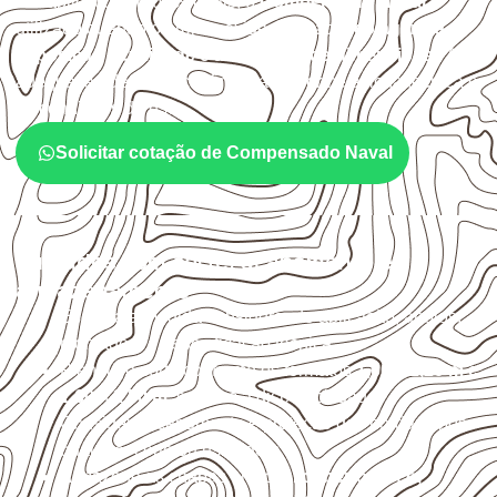
Em aplicações profissionais, o
Compensado Naval
é
utilizado quando o projeto exige atenção à
colagem, à
exposição à umidade e à estabilidade dimensional
. A
adequação deve ser confirmada conforme a ficha técnica e
as condições de uso.
Solicitar cotação de Compensado Naval
Cuidados com corte, acabamento e
armazenamento
Escolha a medida considerando aplicação, apoios,
montagem e especificação técnica.
Planeje o corte conforme os formatos
1,60 × 2,20 m e
1,60 × 2,50 m
, sujeitos à disponibilidade.
Considere acabamento e proteção das bordas após
qualquer corte ou usinagem.
Armazene as chapas em local
coberto, seco,