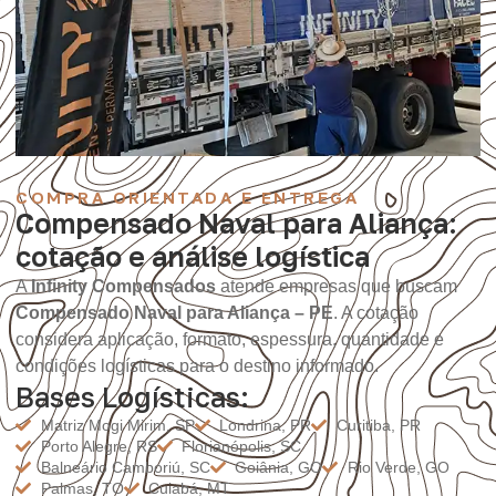
COMPRA ORIENTADA E ENTREGA
Compensado Naval para Aliança:
cotação e análise logística
A
Infinity Compensados
atende empresas que buscam
Compensado Naval para Aliança – PE
. A cotação
considera aplicação, formato, espessura, quantidade e
condições logísticas para o destino informado.
Bases Logísticas:
Matriz Mogi Mirim, SP
Londrina, PR
Curitiba, PR
Porto Alegre, RS
Florianópolis, SC
Balneário Camboriú, SC
Goiânia, GO
Rio Verde, GO
Palmas, TO
Cuiabá, MT