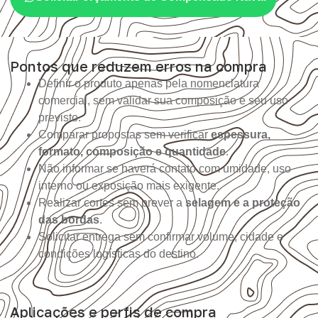
Pontos que reduzem erros na compra
Definir o produto apenas pela nomenclatura
comercial, sem validar sua composição e seu uso
previsto.
Comparar propostas sem verificar
espessura,
formato, composição e quantidade
.
Não informar se haverá contato com umidade, uso
interno ou exposição mais exigente.
Realizar cortes sem prever a
selagem e a proteção
das bordas
.
Solicitar entrega sem confirmar volume, cidade e
condições logísticas do destino.
Aplicações e perfis de compra