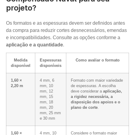
projeto?
Os formatos e as espessuras devem ser definidos antes
da compra para reduzir cortes desnecessários, emendas
e incompatibilidades. Consulte as opções conforme a
aplicação e a quantidade
.
Medida
Espessuras
Como avaliar o formato
disponível
disponíveis
1,60 ×
4 mm, 6
Formato com maior variedade
2,20 m
mm, 10
de espessuras. A escolha
mm, 12
deve considerar a
aplicação,
mm, 15
a rigidez necessária, a
mm, 18
disposição dos apoios e o
mm, 20
plano de corte
.
mm, 25 mm
e 30 mm
1,60 ×
4 mm, 10
Considere o formato maior