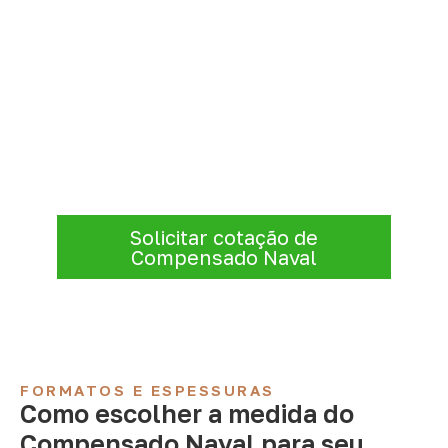
Consulte Compensado Naval
para Aliança – PE
A Infinity atende empresas que precisam de
Compensado Naval para marcenaria,
indústria, transporte e revestimentos
.
Disponibilidade, prazo e entrega são
confirmados após a análise da solicitação.
Solicitar cotação de
Compensado Naval
FORMATOS E ESPESSURAS
Como escolher a medida do
Compensado Naval para seu