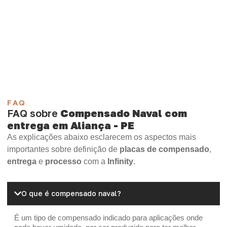
selecione o produto mais indicado para sua aplicação.
Compensado Plastificado
Plastificado 2 Processos
Compensado Plywood
Madeirite Resinado Fenólico
Madeirite Resinado Cola Branca
OSB Tapume
OSB Home Plus
OSB Induplac
FAQ
FAQ sobre
Compensado Naval com
entrega em Aliança - PE
As explicações abaixo esclarecem os aspectos mais
importantes sobre definição de
placas de compensado
,
entrega
e
processo
com a
Infinity
.
O que é compensado naval?
É um tipo de compensado indicado para aplicações onde