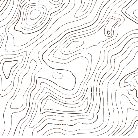
ventilado e com apoio nivelado
.
Valide com o responsável técnico qualquer uso que
envolva carga, exposição intensa ou requisitos
específicos.
Onde o produto pode ser considerado
Móveis, divisórias e componentes de
marcenaria
técnica
, conforme exposição e acabamento.
Revestimentos, paredes, pisos e divisórias
,
quando compatíveis com a ficha técnica.
Aplicações em
carrocerias, implementos, trailers e
motorhomes
, conforme especificação.
Indústrias e linhas de montagem
que necessitam
de chapas com formato e espessura definidos.
Aplicações relacionadas ao setor náutico, sem
presumir uso submerso ou impermeabilidade total.