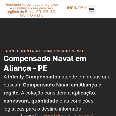
Atendimento com apoio logístico
e distribuição em diversas
regiões do Brasil: PR, RS, SC,
GO, TO e MT.
FORNECIMENTO DE COMPENSADO NAVAL
Compensado Naval em
Aliança - PE
A
Infinity Compensados
atende empresas que
buscam
Compensado Naval em Aliança e
região
. A cotação considera a
aplicação,
espessura, quantidade
e as condições
logísticas para o destino informado.
Home
»
Compensado Naval em Aliança – PE