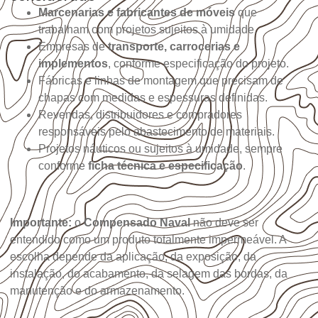
Marcenarias e fabricantes de móveis
que
trabalham com projetos sujeitos à umidade.
Empresas de
transporte, carrocerias e
implementos
, conforme especificação do projeto.
Fábricas e linhas de montagem que precisam de
chapas com medidas e espessuras definidas.
Revendas, distribuidores e compradores
responsáveis pelo abastecimento de materiais.
Projetos náuticos ou sujeitos à umidade, sempre
conforme
ficha técnica e especificação
.
Importante:
o
Compensado Naval
não deve ser
entendido como um produto totalmente impermeável. A
escolha depende da aplicação, da exposição, da
instalação, do acabamento, da selagem das bordas, da
manutenção e do armazenamento.