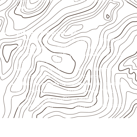
com água.
Aplicações relacionadas
Móveis, divisórias e componentes de
marcenaria
técnica
, conforme exposição e acabamento.
Revestimentos internos, painéis e divisórias para
projetos profissionais.
Projetos de transporte que utilizam chapas em
revestimentos e componentes internos.
Indústrias e linhas de montagem
que necessitam
de chapas com formato e espessura definidos.
Aplicações relacionadas ao setor náutico, sem
presumir uso submerso ou impermeabilidade total.