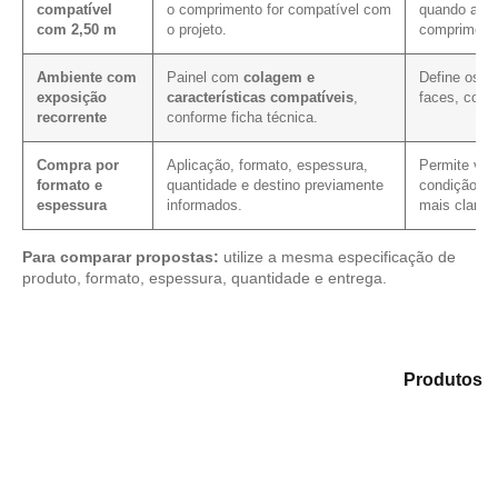
compatível
o comprimento for compatível com
quando a pa
com 2,50 m
o projeto.
comprimento
Ambiente com
Painel com
colagem e
Define os c
exposição
características compatíveis
,
faces, corte
recorrente
conforme ficha técnica.
Compra por
Aplicação, formato, espessura,
Permite veri
formato e
quantidade e destino previamente
condição co
espessura
informados.
mais clarez
Para comparar propostas:
utilize a mesma especificação de
produto, formato, espessura, quantidade e entrega.
Explore as alternativas em nosso catálogo de
Produtos
e selecione o tipo de chapa mais indicado para sua
aplicação.
Compensado Plastificado
Plastificado 2 Processos
Compensado Plywood
Madeirite Resinado Fenólico