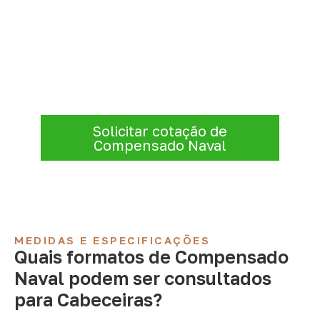
Compensado Naval para seu
projeto: consulte as opções
A Infinity atende empresas que precisam de
Compensado Naval para marcenaria,
indústria, transporte e revestimentos
.
Disponibilidade, prazo e entrega são
confirmados após a análise da solicitação.
Solicitar cotação de
Compensado Naval
MEDIDAS E ESPECIFICAÇÕES
Quais formatos de Compensado
Naval podem ser consultados
para Cabeceiras?