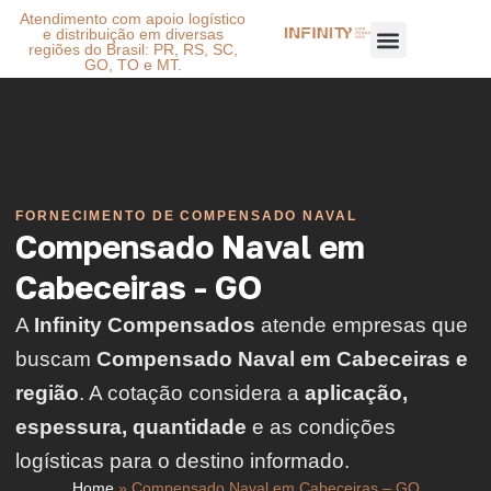
Atendimento com apoio logístico
e distribuição em diversas
regiões do Brasil: PR, RS, SC,
GO, TO e MT.
FORNECIMENTO DE COMPENSADO NAVAL
Compensado Naval em
Cabeceiras - GO
A
Infinity Compensados
atende empresas que
buscam
Compensado Naval em Cabeceiras e
região
. A cotação considera a
aplicação,
espessura, quantidade
e as condições
logísticas para o destino informado.
Home
»
Compensado Naval em Cabeceiras – GO