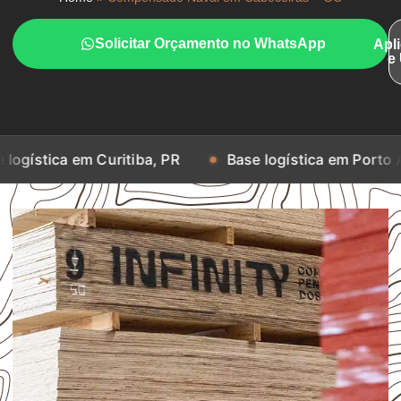
Solicitar Orçamento no WhatsApp
Apl
e
m Curitiba, PR
Base logística em Porto Alegre, RS