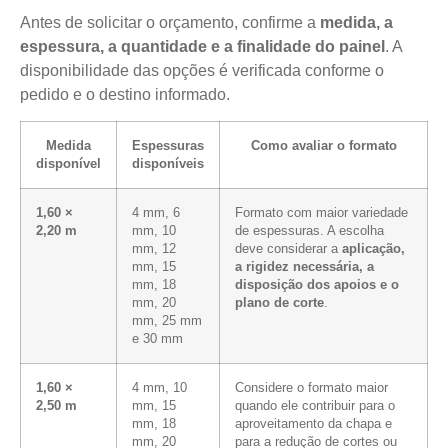
Antes de solicitar o orçamento, confirme a
medida, a
espessura, a quantidade e a finalidade do painel
. A
disponibilidade das opções é verificada conforme o
pedido e o destino informado.
Medida
Espessuras
Como avaliar o formato
disponível
disponíveis
1,60 ×
4 mm, 6
Formato com maior variedade
2,20 m
mm, 10
de espessuras. A escolha
mm, 12
deve considerar a
aplicação,
mm, 15
a rigidez necessária, a
mm, 18
disposição dos apoios e o
mm, 20
plano de corte
.
mm, 25 mm
e 30 mm
1,60 ×
4 mm, 10
Considere o formato maior
2,50 m
mm, 15
quando ele contribuir para o
mm, 18
aproveitamento da chapa e
mm, 20
para a redução de cortes ou