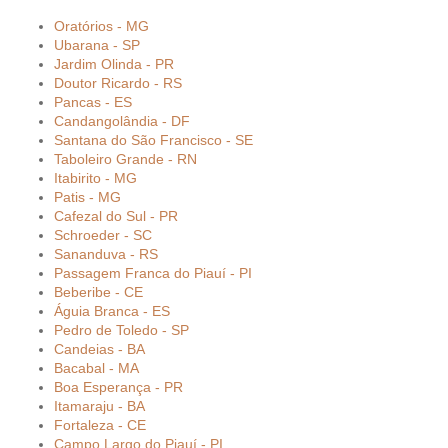
Oratórios - MG
Ubarana - SP
Jardim Olinda - PR
Doutor Ricardo - RS
Pancas - ES
Candangolândia - DF
Santana do São Francisco - SE
Taboleiro Grande - RN
Itabirito - MG
Patis - MG
Cafezal do Sul - PR
Schroeder - SC
Sananduva - RS
Passagem Franca do Piauí - PI
Beberibe - CE
Águia Branca - ES
Pedro de Toledo - SP
Candeias - BA
Bacabal - MA
Boa Esperança - PR
Itamaraju - BA
Fortaleza - CE
Campo Largo do Piauí - PI