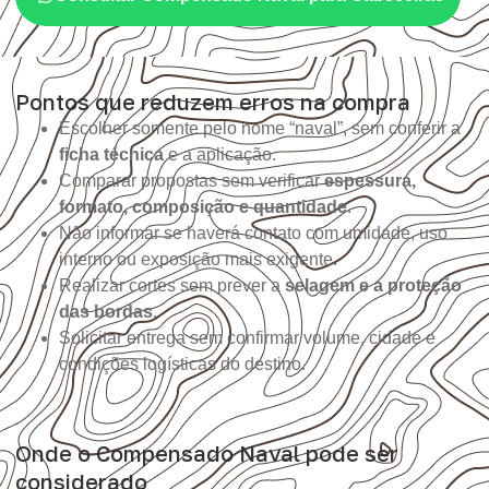
Pontos que reduzem erros na compra
Escolher somente pelo nome “naval”, sem conferir a
ficha técnica
e a aplicação.
Comparar propostas sem verificar
espessura,
formato, composição e quantidade
.
Não informar se haverá contato com umidade, uso
interno ou exposição mais exigente.
Realizar cortes sem prever a
selagem e a proteção
das bordas
.
Solicitar entrega sem confirmar volume, cidade e
condições logísticas do destino.
Onde o Compensado Naval pode ser
considerado