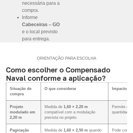
necessária para a
compra.
Informe
Cabeceiras – GO
e o local previsto
para entrega.
ORIENTAÇÃO PARA ESCOLHA
Como escolher o Compensado
Naval conforme a aplicação?
Situação de
O que considerar
Impacto na
compra
Projeto
Medida de
1,60 × 2,20 m
Permite aval
modulado em
compatível com a modulação
quantidade 
2,20 m
prevista no projeto.
Paginação
Medida de
1,60 × 2,50 m
quando
Pode contri