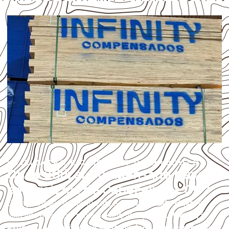
UTILIZAÇÃO E CUIDADOS DO PRODUTO
Onde utilizar Compensado Naval
em projetos de Cabeceiras – GO?
Em aplicações profissionais, o
Compensado Naval
é
utilizado quando o projeto exige atenção à
colagem, à
exposição à umidade e à estabilidade dimensional
. A