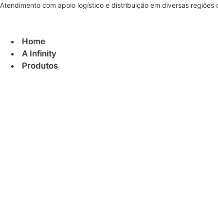
Ir
Atendimento com apoio logístico e distribuição em diversas regiões 
para
o
conteúdo
Home
A Infinity
Produtos