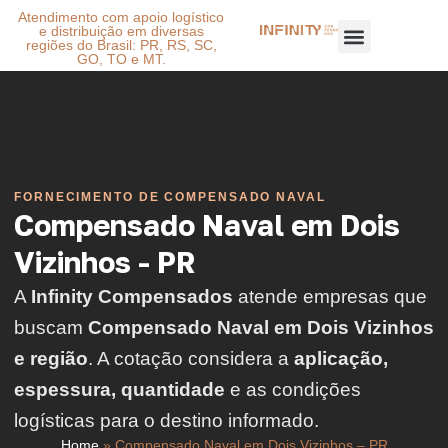
Atendimento com apoio logístico
e distribuição em diversas
regiões do Brasil: PR, RS, SC,
GO, TO e MT.
FORNECIMENTO DE COMPENSADO NAVAL
Compensado Naval em Dois
Vizinhos - PR
A
Infinity Compensados
atende empresas que
buscam
Compensado Naval em Dois Vizinhos
e região
. A cotação considera a
aplicação,
espessura, quantidade
e as condições
logísticas para o destino informado.
Home
»
Compensado Naval em Dois Vizinhos – PR