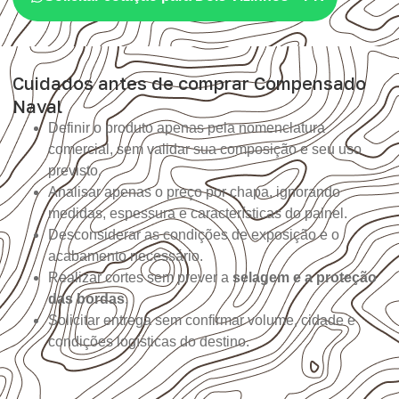
Cuidados antes de comprar Compensado
Naval
Definir o produto apenas pela nomenclatura
comercial, sem validar sua composição e seu uso
previsto.
Analisar apenas o preço por chapa, ignorando
medidas, espessura e características do painel.
Desconsiderar as condições de exposição e o
acabamento necessário.
Realizar cortes sem prever a
selagem e a proteção
das bordas
.
Solicitar entrega sem confirmar volume, cidade e
condições logísticas do destino.