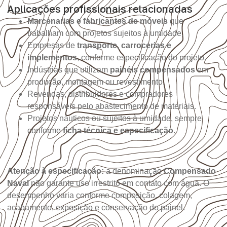
Aplicações profissionais relacionadas
Marcenarias e fabricantes de móveis
que
trabalham com projetos sujeitos à umidade.
Empresas de
transporte, carrocerias e
implementos
, conforme especificação do projeto.
Indústrias que utilizam
painéis compensados
em
produção, montagem ou revestimento.
Revendas, distribuidores e compradores
responsáveis pelo abastecimento de materiais.
Projetos náuticos ou sujeitos à umidade, sempre
conforme
ficha técnica e especificação
.
Atenção à especificação:
a denominação
Compensado
Naval
não garante uso irrestrito em contato com água. O
desempenho varia conforme composição, colagem,
acabamento, exposição e conservação do painel.