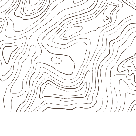
com água.
Aplicações relacionadas
Marcenaria e fabricação de móveis
destinados a
ambientes sujeitos à umidade.
Revestimentos internos, painéis e divisórias para
projetos profissionais.
Aplicações em
carrocerias, implementos, trailers e
motorhomes
, conforme especificação.
Indústrias e linhas de montagem
que necessitam
de chapas com formato e espessura definidos.
Projetos náuticos específicos, desde que validados
pela ficha técnica e pelo responsável pelo projeto.
Compensado Naval para seu