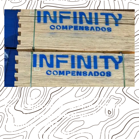
USOS E APLICAÇÕES PROFISSIONAIS
Quais aplicações podem utilizar
Compensado Naval em Dois
Vizinhos – PR?
A utilização do
Compensado Naval
depende do