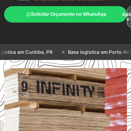
Solicitar Orçamento no WhatsApp
Apl
e
uritiba, PR
Base logística em Porto Alegre, RS