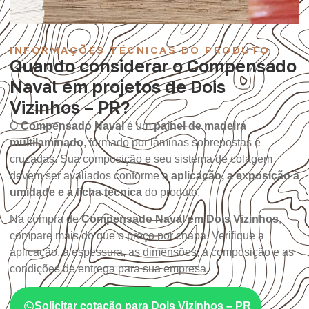
INFORMAÇÕES TÉCNICAS DO PRODUTO
Quando considerar o Compensado
Naval em projetos de Dois
Vizinhos – PR?
O
Compensado Naval
é um
painel de madeira
multilaminado
, formado por lâminas sobrepostas e
cruzadas. Sua composição e seu sistema de colagem
devem ser avaliados conforme a
aplicação, a exposição à
umidade e a ficha técnica
do produto.
Na compra de
Compensado Naval em Dois Vizinhos
,
compare mais do que o preço por chapa. Verifique a
aplicação, a espessura, as dimensões, a composição e as
condições de entrega para sua empresa.
Solicitar cotação para Dois Vizinhos – PR