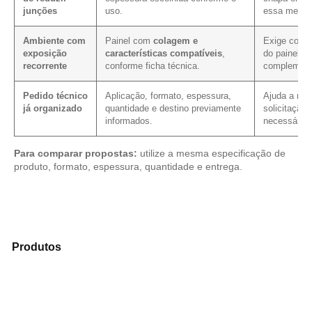
junções
uso.
essa medid
Ambiente com
Painel com
colagem e
Exige confi
exposição
características compatíveis
,
do painel e
recorrente
conforme ficha técnica.
complement
Pedido técnico
Aplicação, formato, espessura,
Ajuda a redu
já organizado
quantidade e destino previamente
solicitação,
informados.
necessário.
Para comparar propostas:
utilize a mesma especificação de
produto, formato, espessura, quantidade e entrega.
Analise os modelos disponíveis em nosso portfólio de
Produtos
e encontre o produto mais indicado para sua
demanda.
Compensado Plastificado
Plastificado 2 Processos
Compensado Plywood
Madeirite Resinado Fenólico