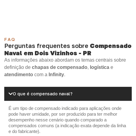
Madeirite Resinado Cola Branca
OSB Tapume
OSB Home Plus
OSB Induplac
FAQ
Perguntas frequentes sobre
Compensado
Naval em Dois Vizinhos - PR
As informações abaixo abordam os temas centrais sobre
definição de
chapas de compensado
,
logística
e
atendimento
com a
Infinity
.
O que é compensado naval?
É um tipo de compensado indicado para aplicações onde
pode haver umidade, por ser produzido para ter melhor
desempenho nesse cenário quando comparado a
compensados comuns (a indicação exata depende da linha
e do fabricante).