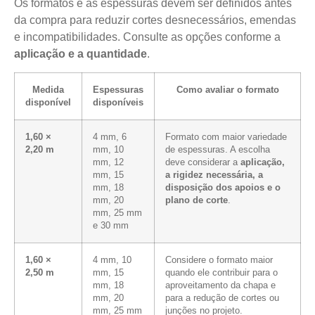
Os formatos e as espessuras devem ser definidos antes
da compra para reduzir cortes desnecessários, emendas
e incompatibilidades. Consulte as opções conforme a
aplicação e a quantidade
.
Medida
Espessuras
Como avaliar o formato
disponível
disponíveis
1,60 ×
4 mm, 6
Formato com maior variedade
2,20 m
mm, 10
de espessuras. A escolha
mm, 12
deve considerar a
aplicação,
mm, 15
a rigidez necessária, a
mm, 18
disposição dos apoios e o
mm, 20
plano de corte
.
mm, 25 mm
e 30 mm
1,60 ×
4 mm, 10
Considere o formato maior
2,50 m
mm, 15
quando ele contribuir para o
mm, 18
aproveitamento da chapa e
mm, 20
para a redução de cortes ou
mm, 25 mm
junções no projeto.