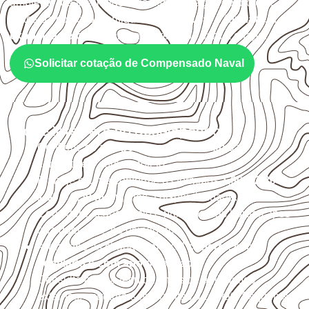
ambiente, da finalidade e da especificação do projeto.
Antes da cotação, verifique a
espessura, o formato, a
exposição e o acabamento
previstos para a chapa.
Solicitar cotação de Compensado Naval
O que interfere no desempenho
Confirme se a
espessura e o formato
são
compatíveis com o projeto.
Planeje o corte conforme os formatos
1,60 × 2,20 m e
1,60 × 2,50 m
, sujeitos à disponibilidade.
Considere acabamento e proteção das bordas após
qualquer corte ou usinagem.
Armazene as chapas em local
coberto, seco,
ventilado e com apoio nivelado
.
Consulte a ficha técnica antes de aplicações
externas, estruturais ou sujeitas a contato frequente