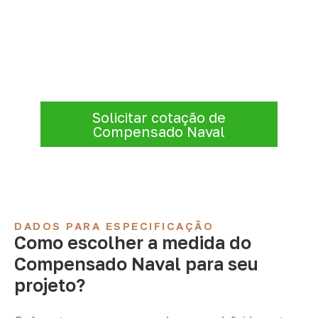
projeto: consulte as opções
Consulte opções de
Compensado Naval
conforme a finalidade do projeto. Nossa
equipe comercial ajuda a organizar medidas,
volume e condições de atendimento para
sua região.
Solicitar cotação de
Compensado Naval
DADOS PARA ESPECIFICAÇÃO
Como escolher a medida do
Compensado Naval para seu
projeto?