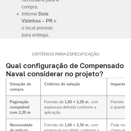
compra.
Informe
Dois
Vizinhos – PR
e
o local previsto
para entrega.
CRITÉRIOS PARA ESPECIFICAÇÃO
Qual configuração de Compensado
Naval considerar no projeto?
Situação de
Critérios de seleção
Impacto na
compra
Paginação
Formato de
1,60 × 2,20 m
, com
Permite ava
compatível
espessura definida conforme a
e quantidad
com 2,20 m
aplicação.
Necessidade
Formato de
1,60 × 2,50 m
, com
Pode melhor
de reduzir
espessura escolhida conforme o
chapa em pr