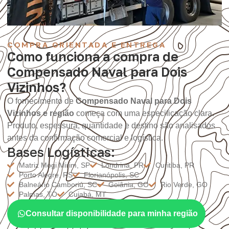
COMPRA ORIENTADA E ENTREGA
Como funciona a compra de
Compensado Naval para Dois
Vizinhos?
O fornecimento de
Compensado Naval para Dois
Vizinhos e região
começa com uma especificação clara.
Produto, espessura, quantidade e destino são analisados
antes da confirmação comercial e logística.
Bases Logísticas:
Matriz Mogi Mirim, SP
Londrina, PR
Curitiba, PR
Porto Alegre, RS
Florianópolis, SC
Balneário Camboriú, SC
Goiânia, GO
Rio Verde, GO
Palmas, TO
Cuiabá, MT
Consultar disponibilidade para minha região