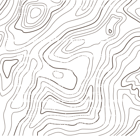
externas, estruturais ou sujeitas a contato frequente
com água.
Projetos compatíveis com avaliação
técnica
Marcenaria e fabricação de móveis
destinados a
ambientes sujeitos à umidade.
Revestimentos, paredes, pisos e divisórias
,
quando compatíveis com a ficha técnica.
Projetos de transporte que utilizam chapas em
revestimentos e componentes internos.
Indústrias e linhas de montagem
que necessitam
de chapas com formato e espessura definidos.
Aplicações relacionadas ao setor náutico, sem
presumir uso submerso ou impermeabilidade total.