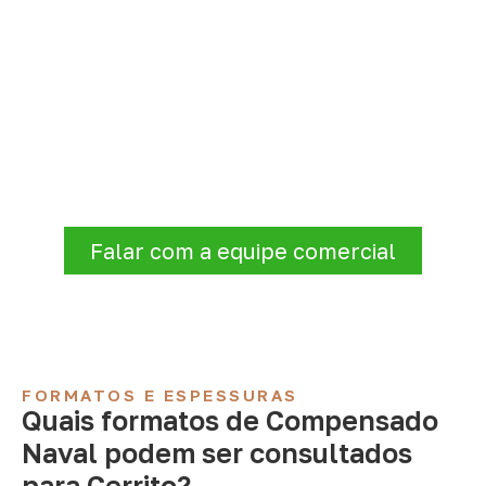
Precisa de Compensado Naval
para sua empresa?
A Infinity atende empresas que precisam de
Compensado Naval para marcenaria,
indústria, transporte e revestimentos
.
Disponibilidade, prazo e entrega são
confirmados após a análise da solicitação.
Falar com a equipe comercial
FORMATOS E ESPESSURAS
Quais formatos de Compensado
Naval podem ser consultados
para Cerrito?