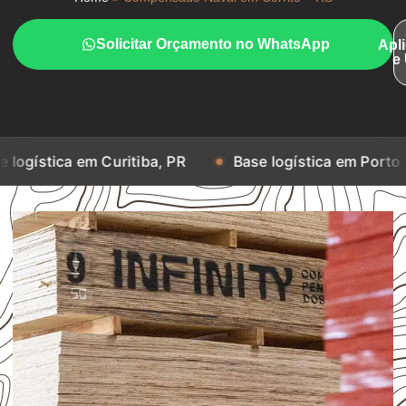
Solicitar Orçamento no WhatsApp
Apl
e
m Curitiba, PR
Base logística em Porto Alegre, RS