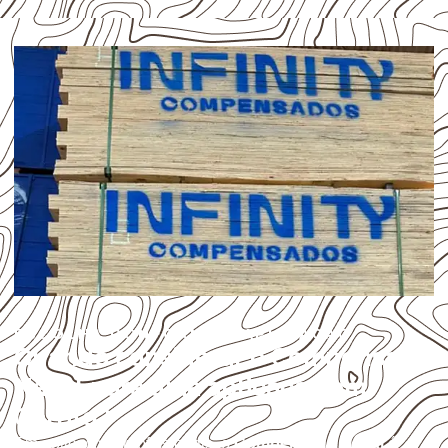
ESCOLHA CONFORME A APLICAÇÃO
Quando considerar o Compensado
Naval para uma aplicação em
Cerrito?
Em aplicações profissionais, o
Compensado Naval
é