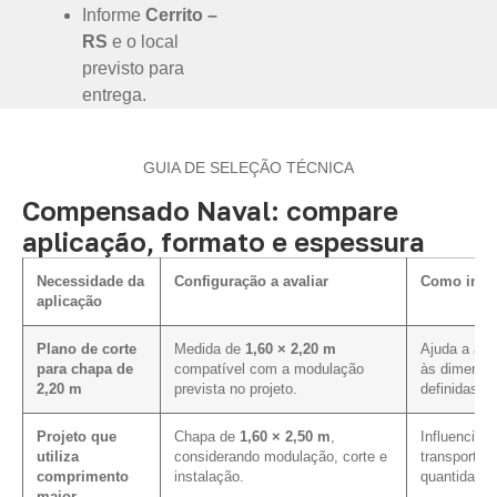
Informe
Cerrito –
RS
e o local
previsto para
entrega.
GUIA DE SELEÇÃO TÉCNICA
Compensado Naval: compare
aplicação, formato e espessura
Necessidade da
Configuração a avaliar
Como influ
aplicação
Plano de corte
Medida de
1,60 × 2,20 m
Ajuda a ali
para chapa de
compatível com a modulação
às dimensõ
2,20 m
prevista no projeto.
definidas.
Projeto que
Chapa de
1,60 × 2,50 m
,
Influencia o
utiliza
considerando modulação, corte e
transporte,
comprimento
instalação.
quantidade 
maior