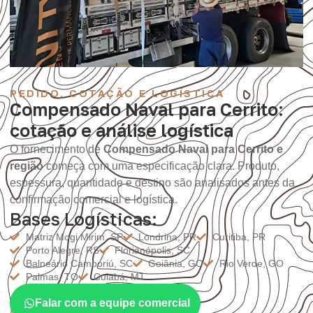
PEDIDO, COTAÇÃO E LOGÍSTICA
Compensado Naval para Cerrito:
cotação e análise logística
O fornecimento de
Compensado Naval para Cerrito e
região
começa com uma especificação clara. Produto,
espessura, quantidade e destino são analisados antes da
confirmação comercial e logística.
Bases Logísticas:
Matriz Mogi Mirim, SP
Londrina, PR
Curitiba, PR
Porto Alegre, RS
Florianópolis, SC
Balneário Camboriú, SC
Goiânia, GO
Rio Verde, GO
Palmas, TO
Cuiabá, MT
Falar com a equipe comercial