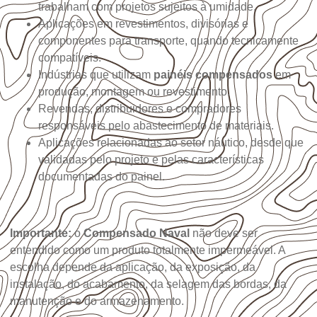
trabalham com projetos sujeitos à umidade.
Aplicações em revestimentos, divisórias e
componentes para transporte, quando tecnicamente
compatíveis.
Indústrias que utilizam
painéis compensados
em
produção, montagem ou revestimento.
Revendas, distribuidores e compradores
responsáveis pelo abastecimento de materiais.
Aplicações relacionadas ao setor náutico, desde que
validadas pelo projeto e pelas características
documentadas do painel.
Importante:
o
Compensado Naval
não deve ser
entendido como um produto totalmente impermeável. A
escolha depende da aplicação, da exposição, da
instalação, do acabamento, da selagem das bordas, da
manutenção e do armazenamento.