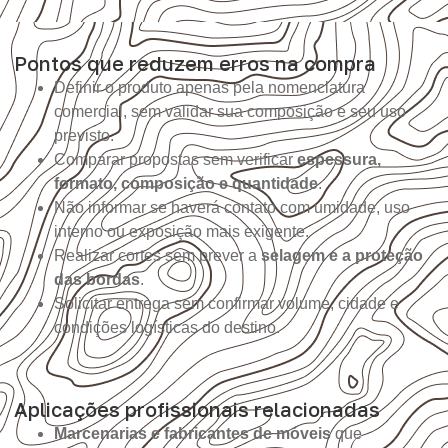
Pontos que reduzem erros na compra
Definir o produto apenas pela nomenclatura
comercial, sem validar sua composição e seu uso
previsto.
Comparar propostas sem verificar
espessura,
formato, composição e quantidade
.
Não informar se haverá contato com umidade, uso
interno ou exposição mais exigente.
Realizar cortes sem prever a
selagem e a proteção
das bordas
.
Solicitar entrega sem confirmar volume, cidade e
condições logísticas do destino.
Aplicações profissionais relacionadas
Marcenarias e fabricantes de móveis
que