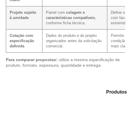
Projeto sujeito
Painel com
colagem e
Define os c
à umidade
características compatíveis
,
com faces, 
conforme ficha técnica.
extremidad
Cotação com
Dados do produto e do projeto
Permite veri
especificação
organizados antes da solicitação
condição co
definida
comercial.
mais clarez
Para comparar propostas:
utilize a mesma especificação de
produto, formato, espessura, quantidade e entrega.
Explore as alternativas em nosso catálogo de
Produtos
e encontre o material mais compatível para sua
aplicação.
Compensado Plastificado
Plastificado 2 Processos
Compensado Plywood
Madeirite Resinado Fenólico
Madeirite Resinado Cola Branca
OSB Tapume