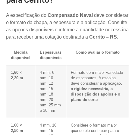
A especificação do
Compensado Naval
deve considerar
o formato da chapa, a espessura e a aplicação. Consulte
as opções disponíveis e informe a quantidade necessária
para receber uma cotação destinada a
Cerrito – RS
.
Medida
Espessuras
Como avaliar o formato
disponível
disponíveis
1,60 ×
4 mm, 6
Formato com maior variedade
2,20 m
mm, 10
de espessuras. A escolha
mm, 12
deve considerar a
aplicação,
mm, 15
a rigidez necessária, a
mm, 18
disposição dos apoios e o
mm, 20
plano de corte
.
mm, 25 mm
e 30 mm
1,60 ×
4 mm, 10
Considere o formato maior
2,50 m
mm, 15
quando ele contribuir para o