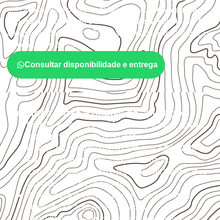
utilizado quando o projeto exige atenção à
colagem, à
exposição à umidade e à estabilidade dimensional
. A
adequação deve ser confirmada conforme a ficha técnica e
as condições de uso.
Consultar disponibilidade e entrega
Cuidados antes e depois da aplicação
Escolha a medida considerando aplicação, apoios,
montagem e especificação técnica.
Planeje o corte conforme os formatos
1,60 × 2,20 m e
1,60 × 2,50 m
, sujeitos à disponibilidade.
Considere acabamento e proteção das bordas após
qualquer corte ou usinagem.
Evite contato direto com o solo, chuva, umidade
acumulada e apoios desnivelados.
Consulte a ficha técnica antes de aplicações