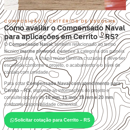
COMPOSIÇÃO E CRITÉRIOS DE ESCOLHA
Como avaliar o Compensado Naval
para aplicações em Cerrito – RS?
O
Compensado Naval
, também relacionado ao termo
técnico
marine plywood
, pertence à categoria dos painéis
compensados. A chapa reúne lâminas cruzadas e deve ser
escolhida conforme o projeto, o acabamento e o nível de
contato com umidade.
Para cotar
Compensado Naval com atendimento para
Cerrito – RS
, organize as informações do projeto e
consulte opções de
10 mm, 15 mm, 18 mm e 20 mm
,
conforme disponibilidade comercial.
Solicitar cotação para Cerrito – RS