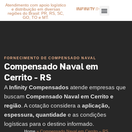
Atendimento com apoio logístico
e distribuição em diversas
regiões do Brasil: PR, RS, SC,
GO, TO e MT.
FORNECIMENTO DE COMPENSADO NAVAL
Compensado Naval em
Cerrito - RS
A
Infinity Compensados
atende empresas que
buscam
Compensado Naval em Cerrito e
região
. A cotação considera a
aplicação,
espessura, quantidade
e as condições
logísticas para o destino informado.
Home
»
Compensado Naval em Cerrito – RS