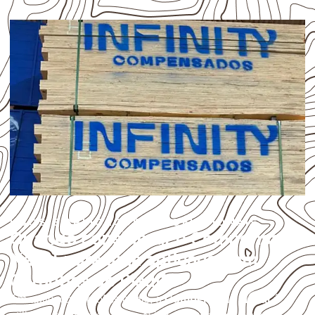
USOS E APLICAÇÕES PROFISSIONAIS
Quando considerar o Compensado
Naval para uma aplicação em
Caraúbas do Piauí?
Em aplicações profissionais, o
Compensado Naval
é