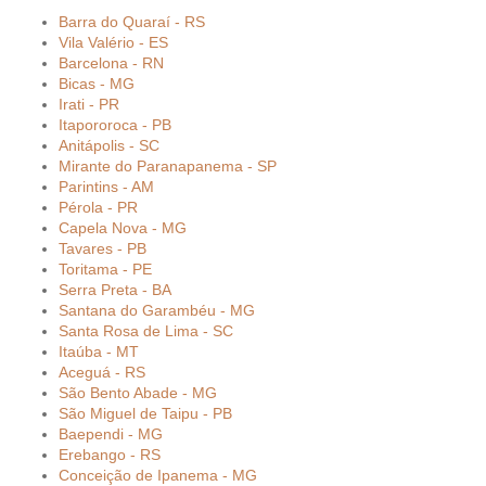
Barra do Quaraí - RS
Vila Valério - ES
Barcelona - RN
Bicas - MG
Irati - PR
Itapororoca - PB
Anitápolis - SC
Mirante do Paranapanema - SP
Parintins - AM
Pérola - PR
Capela Nova - MG
Tavares - PB
Toritama - PE
Serra Preta - BA
Santana do Garambéu - MG
Santa Rosa de Lima - SC
Itaúba - MT
Aceguá - RS
São Bento Abade - MG
São Miguel de Taipu - PB
Baependi - MG
Erebango - RS
Conceição de Ipanema - MG