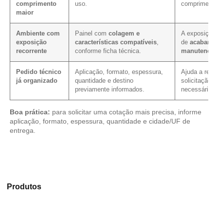
comprimento
uso.
comprimento 
maior
Ambiente com
Painel com
colagem e
A exposição 
exposição
características compatíveis
,
de
acabamen
recorrente
conforme ficha técnica.
manutenção
Pedido técnico
Aplicação, formato, espessura,
Ajuda a reduz
já organizado
quantidade e destino
solicitação, 
previamente informados.
necessário.
Boa prática:
para solicitar uma cotação mais precisa, informe
aplicação, formato, espessura, quantidade e cidade/UF de
entrega.
Compare os modelos disponíveis em nosso mix de
Produtos
e selecione o produto mais indicado para sua
aplicação.
Compensado Plastificado
Plastificado 2 Processos