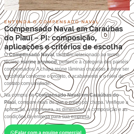
ENTENDA O COMPENSADO NAVAL
Compensado Naval em Caraúbas
do Piauí – PI: composição,
aplicações e critérios de escolha
O
Compensado Naval
, também relacionado ao termo
técnico
marine plywood
, pertence à categoria dos painéis
compensados. A chapa reúne lâminas cruzadas e deve ser
escolhida conforme o projeto, o acabamento e o nível de
contato com umidade.
Na compra de
Compensado Naval em Caraúbas do
Piauí
, compare mais do que o preço por chapa. Verifique a
aplicação, a espessura, as dimensões, a composição e as
condições de entrega para sua empresa.
Falar com a equipe comercial