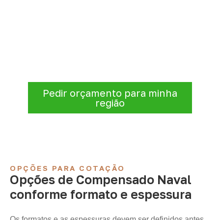
Precisa de Compensado Naval
para sua empresa?
Para solicitar
Compensado Naval em
Caraúbas do Piauí – PI
, envie os dados do
projeto. A cotação será analisada conforme
produto, quantidade e destino.
Pedir orçamento para minha
região
OPÇÕES PARA COTAÇÃO
Opções de Compensado Naval
conforme formato e espessura
Os formatos e as espessuras devem ser definidos antes