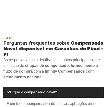
Compensado Plywood
Madeirite Resinado Fenólico
Madeirite Resinado Cola Branca
OSB Tapume
OSB Home Plus
OSB Induplac
FAQ
Perguntas frequentes sobre
Compensado
Naval disponível em Caraúbas do Piauí -
PI
As respostas abaixo detalham os pontos principais sobre
definição de
chapas de compensado
,
fornecimento
e
fluxo de compra
com a
Infinity Compensados com
atendimento nacional
.
O que é compensado naval?
É um tipo de compensado indicado para aplicações onde