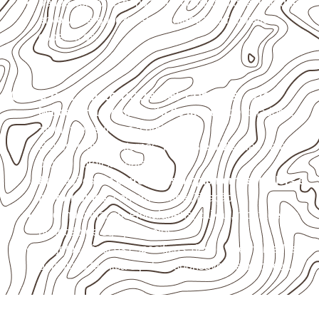
Valide com o responsável técnico qualquer uso que
envolva carga, exposição intensa ou requisitos
específicos.
Onde o produto pode ser considerado
Marcenaria e fabricação de móveis
destinados a
ambientes sujeitos à umidade.
Revestimentos internos, painéis e divisórias para
projetos profissionais.
Aplicações em
carrocerias, implementos, trailers e
motorhomes
, conforme especificação.
Uso industrial em embalagens, caixas, montagem e
proteção de equipamentos.
Projetos náuticos específicos, desde que validados
pela ficha técnica e pelo responsável pelo projeto.