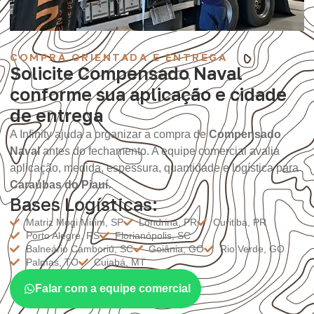
COMPRA ORIENTADA E ENTREGA
Solicite Compensado Naval
conforme sua aplicação e cidade
de entrega
A Infinity ajuda a organizar a compra de
Compensado
Naval
antes do fechamento. A equipe comercial avalia
aplicação, medida, espessura, quantidade e logística para
Caraúbas do Piauí
.
Bases Logísticas:
Matriz Mogi Mirim, SP
Londrina, PR
Curitiba, PR
Porto Alegre, RS
Florianópolis, SC
Balneário Camboriú, SC
Goiânia, GO
Rio Verde, GO
Palmas, TO
Cuiabá, MT
Falar com a equipe comercial