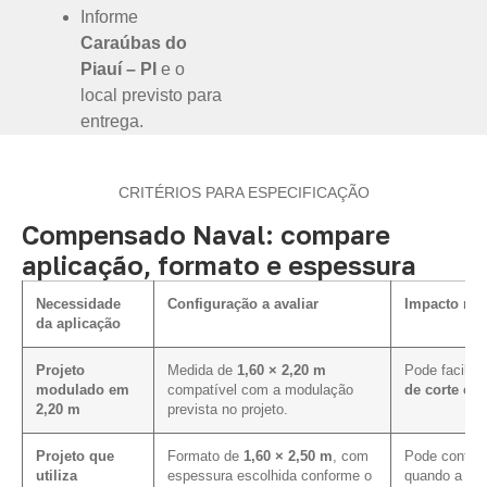
Informe
Caraúbas do
Piauí – PI
e o
local previsto para
entrega.
CRITÉRIOS PARA ESPECIFICAÇÃO
Compensado Naval: compare
aplicação, formato e espessura
Necessidade
Configuração a avaliar
Impacto na 
da aplicação
Projeto
Medida de
1,60 × 2,20 m
Pode facilit
modulado em
compatível com a modulação
de corte e 
2,20 m
prevista no projeto.
Projeto que
Formato de
1,60 × 2,50 m
, com
Pode contrib
utiliza
espessura escolhida conforme o
quando a pag