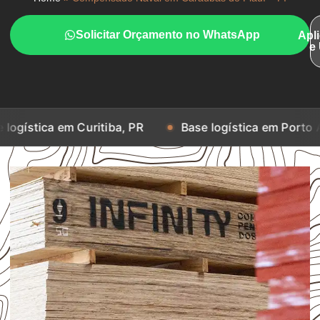
Solicitar Orçamento no WhatsApp
Apl
e
m Curitiba, PR
Base logística em Porto Alegre, RS