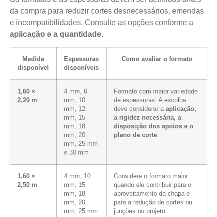
da compra para reduzir cortes desnecessários, emendas
e incompatibilidades. Consulte as opções conforme a
aplicação e a quantidade
.
Medida
Espessuras
Como avaliar o formato
disponível
disponíveis
1,60 ×
4 mm, 6
Formato com maior variedade
2,20 m
mm, 10
de espessuras. A escolha
mm, 12
deve considerar a
aplicação,
mm, 15
a rigidez necessária, a
mm, 18
disposição dos apoios e o
mm, 20
plano de corte
.
mm, 25 mm
e 30 mm
1,60 ×
4 mm, 10
Considere o formato maior
2,50 m
mm, 15
quando ele contribuir para o
mm, 18
aproveitamento da chapa e
mm, 20
para a redução de cortes ou
mm, 25 mm
junções no projeto.