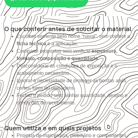
O que conferir antes de solicitar o material
Escolher somente pelo nome “naval”, sem conferir a
ficha técnica
e a aplicação.
Comparar propostas sem verificar
espessura,
formato, composição e quantidade
.
Desconsiderar as condições de exposição e o
acabamento necessário.
Ignorar a necessidade de proteger as bordas após
cortes, furos ou usinagens.
Fechar o pedido sem alinhar quantidade, destino e
condições de recebimento.
Quem utiliza e em quais projetos
Projetos de marcenaria, mobiliário e componentes