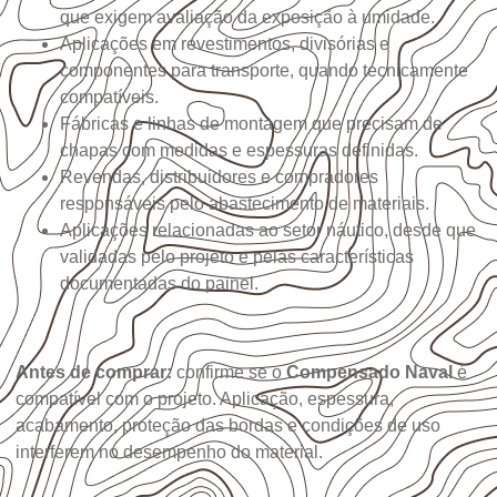
que exigem avaliação da exposição à umidade.
Aplicações em revestimentos, divisórias e
componentes para transporte, quando tecnicamente
compatíveis.
Fábricas e linhas de montagem que precisam de
chapas com medidas e espessuras definidas.
Revendas, distribuidores e compradores
responsáveis pelo abastecimento de materiais.
Aplicações relacionadas ao setor náutico, desde que
validadas pelo projeto e pelas características
documentadas do painel.
Antes de comprar:
confirme se o
Compensado Naval
é
compatível com o projeto. Aplicação, espessura,
acabamento, proteção das bordas e condições de uso
interferem no desempenho do material.