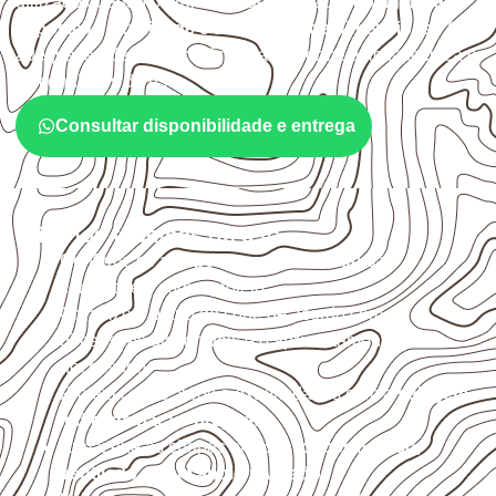
utilizado quando o projeto exige atenção à
colagem, à
exposição à umidade e à estabilidade dimensional
. A
adequação deve ser confirmada conforme a ficha técnica e
as condições de uso.
Consultar disponibilidade e entrega
Critérios técnicos de uso
Confirme se a
espessura e o formato
são
compatíveis com o projeto.
Organize o plano de corte de acordo com as
dimensões disponíveis e o aproveitamento
necessário.
Proteja cortes, furos e extremidades com a
selagem
indicada para o projeto
.
Armazene as chapas em local
coberto, seco,
ventilado e com apoio nivelado
.