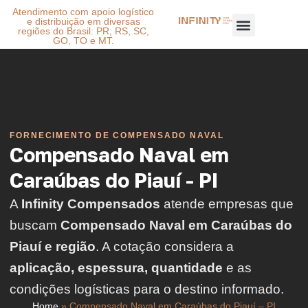
Atendimento com apoio logístico
e distribuição em diversas
regiões do Brasil: PR, RS, SC,
GO, TO e MT.
FORNECIMENTO DE COMPENSADO NAVAL
Compensado Naval em
Caraúbas do Piauí - PI
A
Infinity Compensados
atende empresas que
buscam
Compensado Naval em Caraúbas do
Piauí e região
. A cotação considera a
aplicação, espessura, quantidade
e as
condições logísticas para o destino informado.
Home
»
Compensado Naval em Caraúbas do Piauí – PI