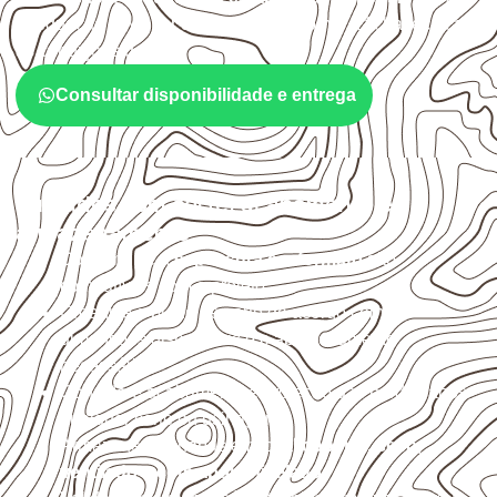
adequação deve ser confirmada conforme a ficha técnica e
as condições de uso.
Consultar disponibilidade e entrega
Cuidados com corte, acabamento e
armazenamento
Confirme se a
espessura e o formato
são
compatíveis com o projeto.
Organize o plano de corte de acordo com as
dimensões disponíveis e o aproveitamento
necessário.
Considere acabamento e proteção das bordas após
qualquer corte ou usinagem.
Armazene as chapas em local
coberto, seco,
ventilado e com apoio nivelado
.