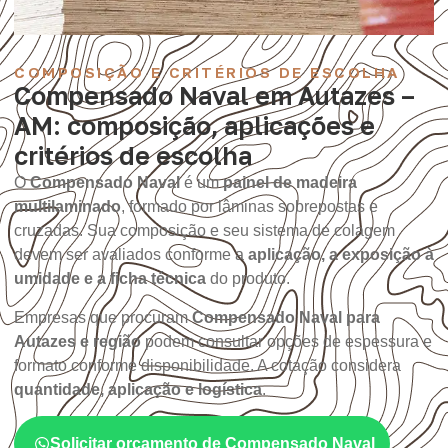
COMPOSIÇÃO E CRITÉRIOS DE ESCOLHA
Compensado Naval em Autazes –
AM: composição, aplicações e
critérios de escolha
O
Compensado Naval
é um
painel de madeira
multilaminado
, formado por lâminas sobrepostas e
cruzadas. Sua composição e seu sistema de colagem
devem ser avaliados conforme a
aplicação, a exposição à
umidade e a ficha técnica
do produto.
Empresas que procuram
Compensado Naval para
Autazes e região
podem consultar opções de espessura e
formato conforme disponibilidade. A cotação considera
quantidade, aplicação e logística
.
Solicitar orçamento de Compensado Naval