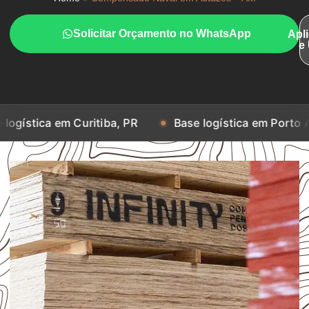
Solicitar Orçamento no WhatsApp
Apl
e
m Curitiba, PR
Base logística em Porto Alegre, RS