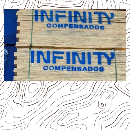
UTILIZAÇÃO E CUIDADOS DO PRODUTO
Compensado Naval para empresas
de Autazes: aplicações e cuidados
Em aplicações profissionais, o
Compensado Naval
é
utilizado quando o projeto exige atenção à
colagem, à
exposição à umidade e à estabilidade dimensional
. A