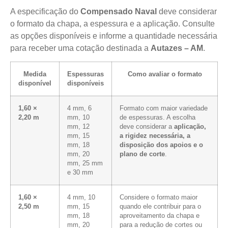
A especificação do
Compensado Naval
deve considerar
o formato da chapa, a espessura e a aplicação. Consulte
as opções disponíveis e informe a quantidade necessária
para receber uma cotação destinada a
Autazes – AM
.
Medida
Espessuras
Como avaliar o formato
disponível
disponíveis
1,60 ×
4 mm, 6
Formato com maior variedade
2,20 m
mm, 10
de espessuras. A escolha
mm, 12
deve considerar a
aplicação,
mm, 15
a rigidez necessária, a
mm, 18
disposição dos apoios e o
mm, 20
plano de corte
.
mm, 25 mm
e 30 mm
1,60 ×
4 mm, 10
Considere o formato maior
2,50 m
mm, 15
quando ele contribuir para o
mm, 18
aproveitamento da chapa e
mm, 20
para a redução de cortes ou