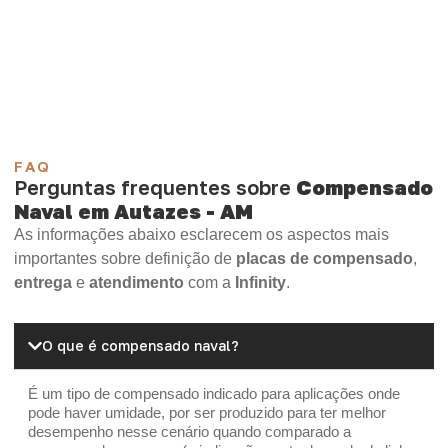
Compensado Plastificado
Plastificado 2 Processos
Compensado Plywood
Madeirite Resinado Fenólico
Madeirite Resinado Cola Branca
OSB Tapume
OSB Home Plus
OSB Induplac
FAQ
Perguntas frequentes sobre
Compensado
Naval em Autazes - AM
As informações abaixo esclarecem os aspectos mais
importantes sobre definição de
placas de compensado
,
entrega
e
atendimento
com a
Infinity
.
O que é compensado naval?
É um tipo de compensado indicado para aplicações onde
pode haver umidade, por ser produzido para ter melhor
desempenho nesse cenário quando comparado a