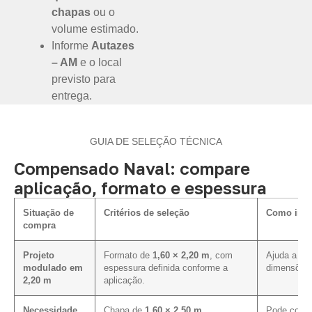
chapas
ou o
volume estimado.
Informe
Autazes
– AM
e o local
previsto para
entrega.
GUIA DE SELEÇÃO TÉCNICA
Compensado Naval: compare
aplicação, formato e espessura
Situação de
Critérios de seleção
Como influ
compra
Projeto
Formato de
1,60 × 2,20 m
, com
Ajuda a ali
modulado em
espessura definida conforme a
dimensões 
2,20 m
aplicação.
Necessidade
Chapa de
1,60 × 2,50 m
,
Pode contri