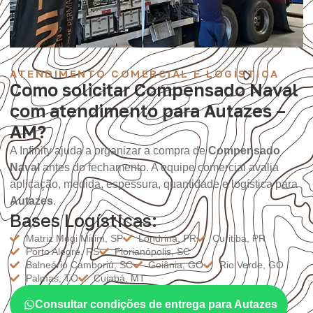
ATENDIMENTO COMERCIAL E LOGÍSTICA
Como solicitar Compensado Naval
com atendimento para Autazes –
AM?
A Infinity ajuda a organizar a compra de
Compensado
Naval
antes do fechamento. A equipe comercial avalia
aplicação, medida, espessura, quantidade e logística para
Autazes
.
Bases Logísticas:
Matriz Mogi Mirim, SP
Londrina, PR
Curitiba, PR
Porto Alegre, RS
Florianópolis, SC
Balneário Camboriú, SC
Goiânia, GO
Rio Verde, GO
Palmas, TO
Cuiabá, MT
Consultar condições de entrega para Autazes