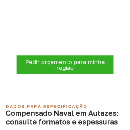
Consulte Compensado Naval
para Autazes – AM
Para solicitar
Compensado Naval em
Autazes – AM
, envie os dados do projeto. A
cotação será analisada conforme produto,
quantidade e destino.
Pedir orçamento para minha
região
DADOS PARA ESPECIFICAÇÃO
Compensado Naval em Autazes:
consulte formatos e espessuras