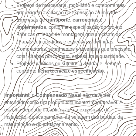
Projetos de marcenaria, mobiliário e componentes
que exigem avaliação da exposição à umidade.
Empresas de
transporte, carrocerias e
implementos
, conforme especificação do projeto.
Fábricas e linhas de montagem que precisam de
chapas com medidas e espessuras definidas.
Compradores, suprimentos e revendas que precisam
cotar chapas por formato, espessura e quantidade.
Projetos náuticos ou sujeitos à umidade, sempre
conforme
ficha técnica e especificação
.
Importante:
o
Compensado Naval
não deve ser
entendido como um produto totalmente impermeável. A
escolha depende da aplicação, da exposição, da
instalação, do acabamento, da selagem das bordas, da
manutenção e do armazenamento.