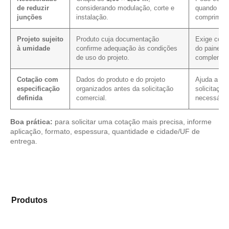
de reduzir
considerando modulação, corte e
quando a p
junções
instalação.
compriment
Projeto sujeito
Produto cuja documentação
Exige conf
à umidade
confirme adequação às condições
do painel e
de uso do projeto.
complemen
Cotação com
Dados do produto e do projeto
Ajuda a red
especificação
organizados antes da solicitação
solicitação
definida
comercial.
necessário
Boa prática:
para solicitar uma cotação mais precisa, informe
aplicação, formato, espessura, quantidade e cidade/UF de
entrega.
Analise os modelos disponíveis em nosso portfólio de
Produtos
e selecione o material mais compatível para
sua aplicação.