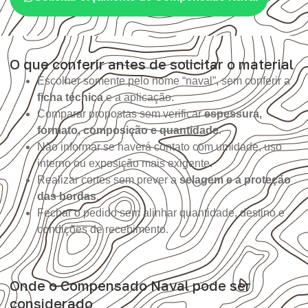
O que conferir antes de solicitar o material
Escolher somente pelo nome “naval”, sem conferir a
ficha técnica
e a aplicação.
Comparar propostas sem verificar
espessura,
formato, composição e quantidade
.
Não informar se haverá contato com umidade, uso
interno ou exposição mais exigente.
Realizar cortes sem prever a
selagem e a proteção
das bordas
.
Fechar o pedido sem alinhar quantidade, destino e
condições de recebimento.
Onde o Compensado Naval pode ser
considerado