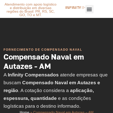
Atendimento com apoio logístico
e distribuição em diversas
regiões do Brasil: PR, RS, SC,
GO, TO e MT.
FORNECIMENTO DE COMPENSADO NAVAL
Compensado Naval em
Autazes - AM
A
Infinity Compensados
atende empresas que
buscam
Compensado Naval em Autazes e
região
. A cotação considera a
aplicação,
espessura, quantidade
e as condições
logísticas para o destino informado.
Home
»
Compensado Naval em Autazes – AM