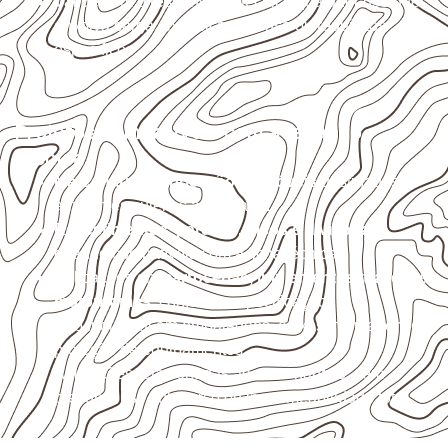
Valide com o responsável técnico qualquer uso que
envolva carga, exposição intensa ou requisitos
específicos.
Projetos compatíveis com avaliação
técnica
Marcenaria e fabricação de móveis
destinados a
ambientes sujeitos à umidade.
Revestimentos, paredes, pisos e divisórias
,
quando compatíveis com a ficha técnica.
Aplicações em
carrocerias, implementos, trailers e
motorhomes
, conforme especificação.
Uso industrial em embalagens, caixas, montagem e
proteção de equipamentos.
Aplicações relacionadas ao setor náutico, sem
presumir uso submerso ou impermeabilidade total.