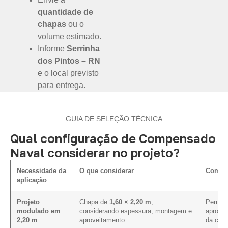
quantidade de
chapas
ou o
volume estimado.
Informe
Serrinha
dos Pintos – RN
e o local previsto
para entrega.
GUIA DE SELEÇÃO TÉCNICA
Qual configuração de Compensado
Naval considerar no projeto?
Necessidade da
O que considerar
Como i
aplicação
Projeto
Chapa de
1,60 × 2,20 m
,
Permite
modulado em
considerando espessura, montagem e
aprovei
2,20 m
aproveitamento.
da cota