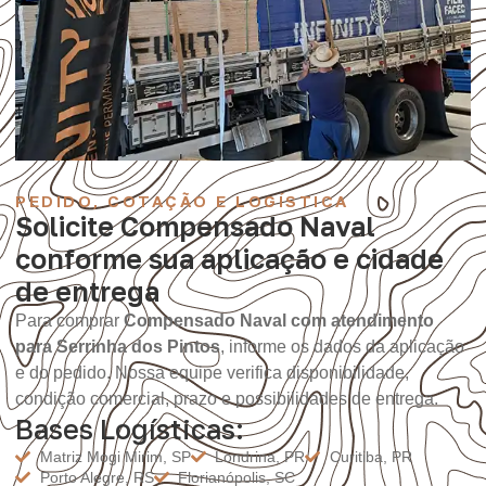
PEDIDO, COTAÇÃO E LOGÍSTICA
Solicite Compensado Naval
conforme sua aplicação e cidade
de entrega
Para comprar
Compensado Naval com atendimento
para Serrinha dos Pintos
, informe os dados da aplicação
e do pedido. Nossa equipe verifica disponibilidade,
condição comercial, prazo e possibilidades de entrega.
Bases Logísticas:
Matriz Mogi Mirim, SP
Londrina, PR
Curitiba, PR
Porto Alegre, RS
Florianópolis, SC