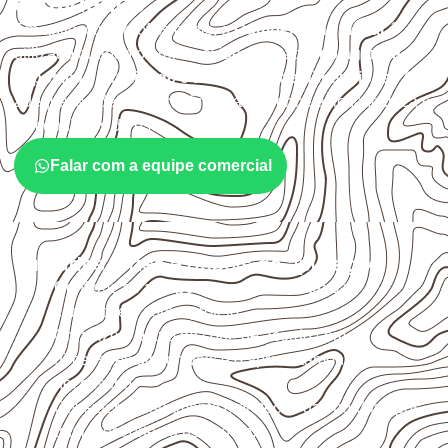
e cuidados
Em aplicações profissionais, o
Compensado Naval
é
utilizado quando o projeto exige atenção à
colagem, à
exposição à umidade e à estabilidade dimensional
. A
adequação deve ser confirmada conforme a ficha técnica e
as condições de uso.
Falar com a equipe comercial
Cuidados antes e depois da aplicação
Confirme se a
espessura e o formato
são
compatíveis com o projeto.
Organize o plano de corte de acordo com as
dimensões disponíveis e o aproveitamento
necessário.
Considere acabamento e proteção das bordas após
qualquer corte ou usinagem.