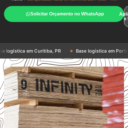
Solicitar Orçamento no WhatsApp
Apl
e
 em Curitiba, PR
Base logística em Porto Alegre, RS