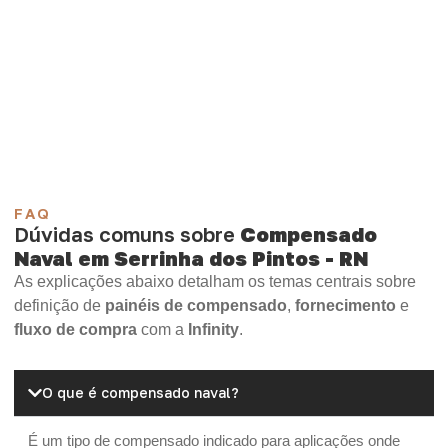
aplicação.
Compensado Plastificado
Plastificado 2 Processos
Compensado Plywood
Madeirite Resinado Fenólico
Madeirite Resinado Cola Branca
OSB Tapume
OSB Home Plus
OSB Induplac
FAQ
Dúvidas comuns sobre
Compensado
Naval em Serrinha dos Pintos - RN
As explicações abaixo detalham os temas centrais sobre
definição de
painéis de compensado
,
fornecimento
e
fluxo de compra
com a
Infinity
.
O que é compensado naval?
É um tipo de compensado indicado para aplicações onde