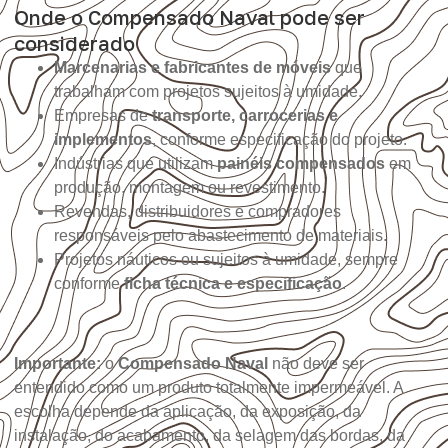
Onde o Compensado Naval pode ser
considerado
Marcenarias e fabricantes de móveis
que
trabalham com projetos sujeitos à umidade.
Empresas de
transporte, carrocerias e
implementos
, conforme especificação do projeto.
Indústrias que utilizam
painéis compensados
em
produção, montagem ou revestimento.
Revendas, distribuidores e compradores
responsáveis pelo abastecimento de materiais.
Projetos náuticos ou sujeitos à umidade, sempre
conforme
ficha técnica e especificação
.
Importante:
o
Compensado Naval
não deve ser
entendido como um produto totalmente impermeável. A
escolha depende da aplicação, da exposição, da
instalação, do acabamento, da selagem das bordas, da