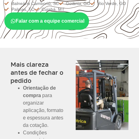
Balneário Camboriú, SC
Goiânia, GO
Rio Verde, GO
Palmas, TO
Cuiabá, MT
Falar com a equipe comercial
Mais clareza
antes de fechar o
pedido
Orientação de
compra
para
organizar
aplicação, formato
e espessura antes
da cotação.
Condições