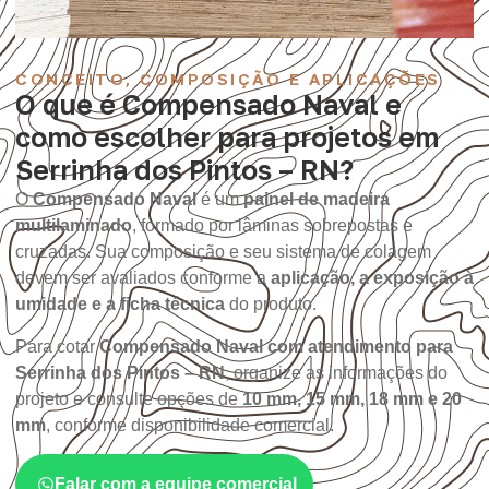
CONCEITO, COMPOSIÇÃO E APLICAÇÕES
O que é Compensado Naval e
como escolher para projetos em
Serrinha dos Pintos – RN?
O
Compensado Naval
é um
painel de madeira
multilaminado
, formado por lâminas sobrepostas e
cruzadas. Sua composição e seu sistema de colagem
devem ser avaliados conforme a
aplicação, a exposição à
umidade e a ficha técnica
do produto.
Para cotar
Compensado Naval com atendimento para
Serrinha dos Pintos – RN
, organize as informações do
projeto e consulte opções de
10 mm, 15 mm, 18 mm e 20
mm
, conforme disponibilidade comercial.
Falar com a equipe comercial