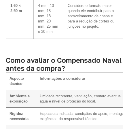
1,60 ×
4 mm, 10
Considere o formato maior
2,50 m
mm, 15
quando ele contribuir para o
mm, 18
aproveitamento da chapa e
mm, 20
para a redução de cortes ou
mm, 25 mm
junções no projeto.
e 30 mm
Como avaliar o Compensado Naval
antes da compra?
Aspecto
Informações a considerar
técnico
Ambiente e
Umidade recorrente, ventilação, contato eventual co
exposição
água e nível de proteção do local.
Rigidez
Espessura indicada, condições de apoio, montagem 
necessária
exigências do responsável técnico.