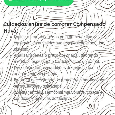
Cuidados antes de comprar Compensado
Naval
Definir o produto apenas pela nomenclatura
comercial, sem validar sua composição e seu uso
previsto.
Analisar apenas o preço por chapa, ignorando
medidas, espessura e características do painel.
Desconsiderar as condições de exposição e o
acabamento necessário.
Ignorar a necessidade de proteger as bordas após
cortes, furos ou usinagens.
Solicitar entrega sem confirmar volume, cidade e
condições logísticas do destino.