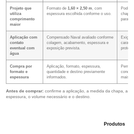
Projeto que
Formato de
1,60 × 2,50 m
, com
Pode me
utiliza
espessura escolhida conforme o uso.
chapa 
comprimento
para e
maior
Aplicação com
Compensado Naval avaliado conforme
Exige 
contato
colagem, acabamento, espessura e
caracte
eventual com
exposição prevista.
proteç
água
Compra por
Aplicação, formato, espessura,
Permite
formato e
quantidade e destino previamente
condiçã
espessura
informados.
mais cl
Antes de comprar:
confirme a aplicação, a medida da chapa, a
espessura, o volume necessário e o destino.
Compare as opções em nosso catálogo de
Produtos
e
identifique o tipo de chapa mais compatível para sua