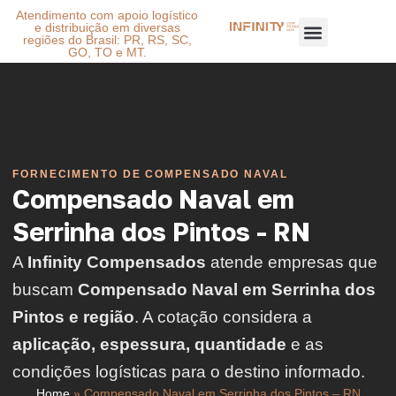
Atendimento com apoio logístico
e distribuição em diversas
regiões do Brasil: PR, RS, SC,
GO, TO e MT.
FORNECIMENTO DE COMPENSADO NAVAL
Compensado Naval em
Serrinha dos Pintos - RN
A
Infinity Compensados
atende empresas que
buscam
Compensado Naval em Serrinha dos
Pintos e região
. A cotação considera a
aplicação, espessura, quantidade
e as
condições logísticas para o destino informado.
Home
»
Compensado Naval em Serrinha dos Pintos – RN