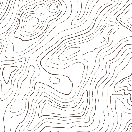
Evite contato direto com o solo, chuva, umidade
acumulada e apoios desnivelados.
Valide com o responsável técnico qualquer uso que
envolva carga, exposição intensa ou requisitos
específicos.
Aplicações relacionadas
Móveis, divisórias e componentes de
marcenaria
técnica
, conforme exposição e acabamento.
Revestimentos, paredes, pisos e divisórias
,
quando compatíveis com a ficha técnica.
Aplicações em
carrocerias, implementos, trailers e
motorhomes
, conforme especificação.
Indústrias e linhas de montagem
que necessitam
de chapas com formato e espessura definidos.
Projetos náuticos específicos, desde que validados
pela ficha técnica e pelo responsável pelo projeto.