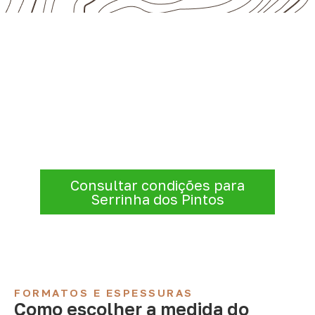
Consulte Compensado Naval
para Serrinha dos Pintos – RN
A Infinity atende empresas que precisam de
Compensado Naval para marcenaria,
indústria, transporte e revestimentos
.
Disponibilidade, prazo e entrega são
confirmados após a análise da solicitação.
Consultar condições para
Serrinha dos Pintos
FORMATOS E ESPESSURAS
Como escolher a medida do