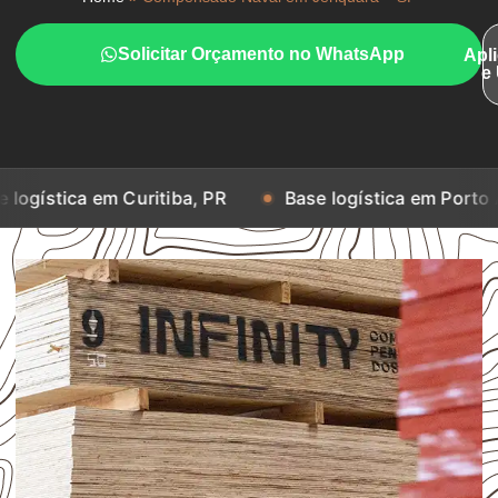
Solicitar Orçamento no WhatsApp
Apl
e
m Curitiba, PR
Base logística em Porto Alegre, RS