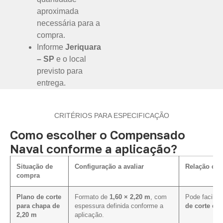
aproximada
necessária para a
compra.
Informe
Jeriquara
– SP
e o local
previsto para
entrega.
CRITÉRIOS PARA ESPECIFICAÇÃO
Como escolher o Compensado
Naval conforme a aplicação?
Situação de
Configuração a avaliar
Relação com
compra
Plano de corte
Formato de
1,60 × 2,20 m
, com
Pode facilit
para chapa de
espessura definida conforme a
de corte e 
2,20 m
aplicação.