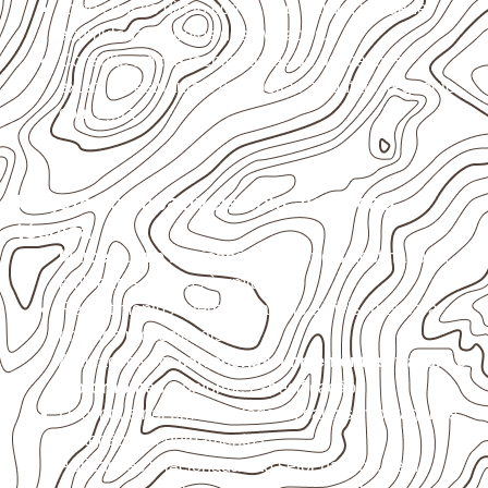
Evite contato direto com o solo, chuva, umidade
acumulada e apoios desnivelados.
Consulte a ficha técnica antes de aplicações
externas, estruturais ou sujeitas a contato frequente
com água.
Projetos compatíveis com avaliação
técnica
Marcenaria e fabricação de móveis
destinados a
ambientes sujeitos à umidade.
Revestimentos internos, painéis e divisórias para
projetos profissionais.
Aplicações em
carrocerias, implementos, trailers e
motorhomes
, conforme especificação.
Uso industrial em embalagens, caixas, montagem e
proteção de equipamentos.
Aplicações relacionadas ao setor náutico, sem