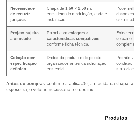
Necessidade
Chapa de
1,60 × 2,50 m
,
Pode melhora
de reduzir
considerando modulação, corte e
chapa em pro
junções
instalação.
essa medida
Projeto sujeito
Painel com
colagem e
Exige confir
à umidade
características compatíveis
,
do painel e 
conforme ficha técnica.
complementa
Cotação com
Dados do produto e do projeto
Permite verif
especificação
organizados antes da solicitação
condição com
definida
comercial.
mais clareza
Antes de comprar:
confirme a aplicação, a medida da chapa, a
espessura, o volume necessário e o destino.
Analise as alternativas em nosso mix de
Produtos
e
identifique o tipo de chapa mais adequado para sua
aplicação.