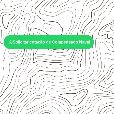
cuidados
Empresas que procuram
Compensado Naval em
Jeriquara
devem avaliar onde a chapa será instalada, qual
será o contato com umidade e quais cuidados de
acabamento serão necessários. Espessura, formato e
quantidade também interferem na compra.
Solicitar cotação de Compensado Naval
Cuidados antes e depois da aplicação
Escolha a medida considerando aplicação, apoios,
montagem e especificação técnica.
Organize o plano de corte de acordo com as
dimensões disponíveis e o aproveitamento
necessário.
Considere acabamento e proteção das bordas após
qualquer corte ou usinagem.