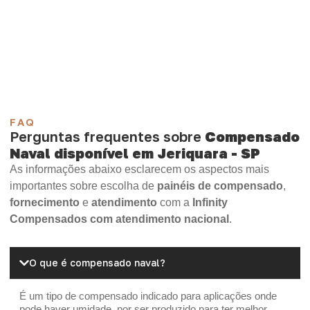
Compensado Plastificado
Plastificado 2 Processos
Compensado Plywood
Madeirite Resinado Fenólico
Madeirite Resinado Cola Branca
OSB Tapume
OSB Home Plus
OSB Induplac
FAQ
Perguntas frequentes sobre
Compensado
Naval disponível em Jeriquara - SP
As informações abaixo esclarecem os aspectos mais
importantes sobre escolha de
painéis de compensado
,
fornecimento
e
atendimento
com a
Infinity
Compensados com atendimento nacional
.
O que é compensado naval?
É um tipo de compensado indicado para aplicações onde
pode haver umidade, por ser produzido para ter melhor