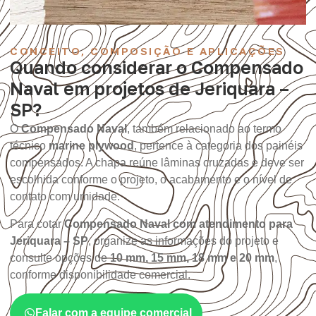
CONCEITO, COMPOSIÇÃO E APLICAÇÕES
Quando considerar o Compensado
Naval em projetos de Jeriquara –
SP?
O
Compensado Naval
, também relacionado ao termo
técnico
marine plywood
, pertence à categoria dos painéis
compensados. A chapa reúne lâminas cruzadas e deve ser
escolhida conforme o projeto, o acabamento e o nível de
contato com umidade.
Para cotar
Compensado Naval com atendimento para
Jeriquara – SP
, organize as informações do projeto e
consulte opções de
10 mm, 15 mm, 18 mm e 20 mm
,
conforme disponibilidade comercial.
Falar com a equipe comercial