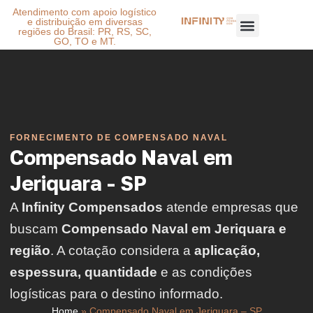
Atendimento com apoio logístico
e distribuição em diversas
regiões do Brasil: PR, RS, SC,
GO, TO e MT.
FORNECIMENTO DE COMPENSADO NAVAL
Compensado Naval em
Jeriquara - SP
A
Infinity Compensados
atende empresas que
buscam
Compensado Naval em Jeriquara e
região
. A cotação considera a
aplicação,
espessura, quantidade
e as condições
logísticas para o destino informado.
Home
»
Compensado Naval em Jeriquara – SP