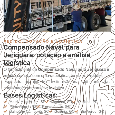
PEDIDO, COTAÇÃO E LOGÍSTICA
Compensado Naval para
Jeriquara: cotação e análise
logística
O fornecimento de
Compensado Naval para Jeriquara e
região
começa com uma especificação clara. Produto,
espessura, quantidade e destino são analisados antes da
confirmação comercial e logística.
Bases Logísticas:
Matriz Mogi Mirim, SP
Londrina, PR
Curitiba, PR
Porto Alegre, RS
Florianópolis, SC
Balneário Camboriú, SC
Goiânia, GO
Rio Verde, GO