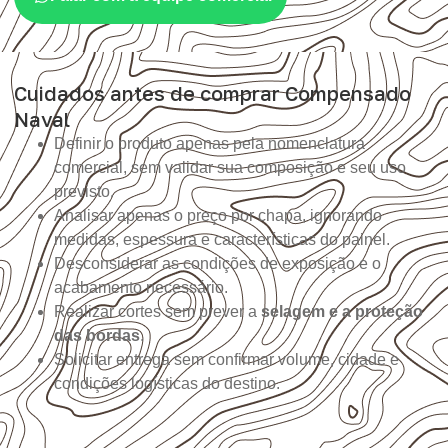
Cuidados antes de comprar Compensado
Naval
Definir o produto apenas pela nomenclatura
comercial, sem validar sua composição e seu uso
previsto.
Analisar apenas o preço por chapa, ignorando
medidas, espessura e características do painel.
Desconsiderar as condições de exposição e o
acabamento necessário.
Realizar cortes sem prever a
selagem e a proteção
das bordas
.
Solicitar entrega sem confirmar volume, cidade e
condições logísticas do destino.