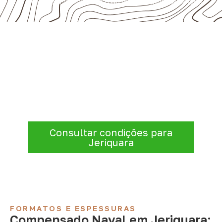
presumir uso submerso ou impermeabilidade total.
Precisa de Compensado Naval
para sua empresa?
Para solicitar
Compensado Naval em
Jeriquara – SP
, envie os dados do projeto.
A cotação será analisada conforme
produto, quantidade e destino.
Consultar condições para
Jeriquara
FORMATOS E ESPESSURAS
Compensado Naval em Jeriquara: