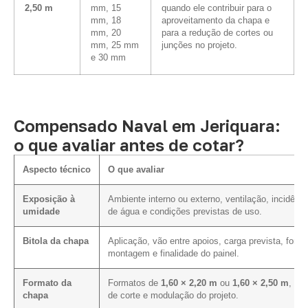
2,50 m
mm, 15
quando ele contribuir para o
mm, 18
aproveitamento da chapa e
mm, 20
para a redução de cortes ou
mm, 25 mm
junções no projeto.
e 30 mm
Compensado Naval em Jeriquara:
o que avaliar antes de cotar?
Aspecto técnico
O que avaliar
Exposição à
Ambiente interno ou externo, ventilação, incidênci
umidade
de água e condições previstas de uso.
Bitola da chapa
Aplicação, vão entre apoios, carga prevista, form
montagem e finalidade do painel.
Formato da
Formatos de
1,60 × 2,20 m
ou
1,60 × 2,50 m
, pla
chapa
de corte e modulação do projeto.