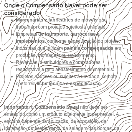
Onde o Compensado Naval pode ser
considerado
Marcenarias e fabricantes de móveis
que
trabalham com projetos sujeitos à umidade.
Empresas de
transporte, carrocerias e
implementos
, conforme especificação do projeto.
Indústrias que utilizam
painéis compensados
em
produção, montagem ou revestimento.
Revendas, distribuidores e compradores
responsáveis pelo abastecimento de materiais.
Projetos náuticos ou sujeitos à umidade, sempre
conforme
ficha técnica e especificação
.
Importante:
o
Compensado Naval
não deve ser
entendido como um produto totalmente impermeável. A
escolha depende da aplicação, da exposição, da
instalação, do acabamento, da selagem das bordas, da