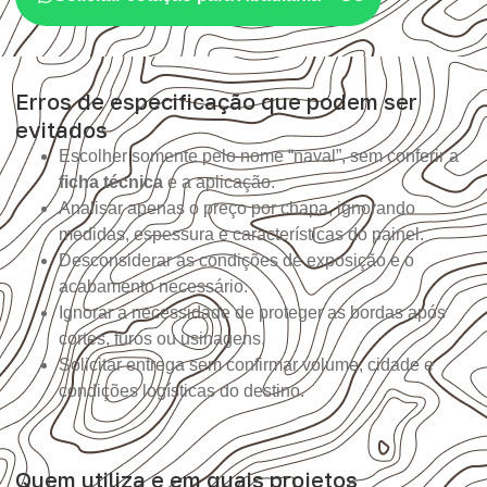
Erros de especificação que podem ser
evitados
Escolher somente pelo nome “naval”, sem conferir a
ficha técnica
e a aplicação.
Analisar apenas o preço por chapa, ignorando
medidas, espessura e características do painel.
Desconsiderar as condições de exposição e o
acabamento necessário.
Ignorar a necessidade de proteger as bordas após
cortes, furos ou usinagens.
Solicitar entrega sem confirmar volume, cidade e
condições logísticas do destino.
Quem utiliza e em quais projetos