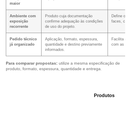
maior
Ambiente com
Produto cuja documentação
Define os 
exposição
confirme adequação às condições
faces, cort
recorrente
de uso do projeto.
Pedido técnico
Aplicação, formato, espessura,
Facilita a 
já organizado
quantidade e destino previamente
com as mes
informados.
Para comparar propostas:
utilize a mesma especificação de
produto, formato, espessura, quantidade e entrega.
Analise as opções em nosso mix de
Produtos
e
selecione o produto mais indicado para sua aplicação.
Compensado Plastificado
Plastificado 2 Processos
Compensado Plywood
Madeirite Resinado Fenólico
Madeirite Resinado Cola Branca
OSB Tapume
OSB Home Plus
OSB Induplac