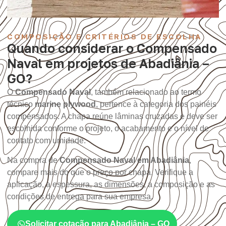
COMPOSIÇÃO E CRITÉRIOS DE ESCOLHA
Quando considerar o Compensado
Naval em projetos de Abadiânia –
GO?
O
Compensado Naval
, também relacionado ao termo
técnico
marine plywood
, pertence à categoria dos painéis
compensados. A chapa reúne lâminas cruzadas e deve ser
escolhida conforme o projeto, o acabamento e o nível de
contato com umidade.
Na compra de
Compensado Naval em Abadiânia
,
compare mais do que o preço por chapa. Verifique a
aplicação, a espessura, as dimensões, a composição e as
condições de entrega para sua empresa.
Solicitar cotação para Abadiânia – GO