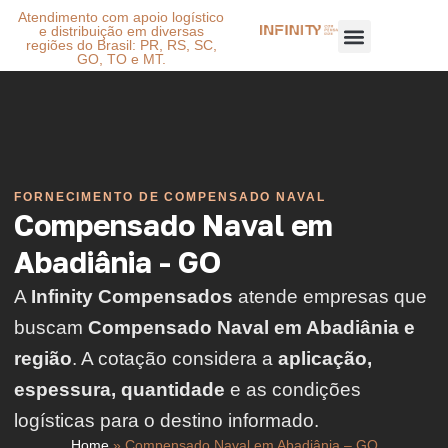
Atendimento com apoio logístico
e distribuição em diversas
regiões do Brasil: PR, RS, SC,
GO, TO e MT.
FORNECIMENTO DE COMPENSADO NAVAL
Compensado Naval em
Abadiânia - GO
A
Infinity Compensados
atende empresas que
buscam
Compensado Naval em Abadiânia e
região
. A cotação considera a
aplicação,
espessura, quantidade
e as condições
logísticas para o destino informado.
Home
»
Compensado Naval em Abadiânia – GO