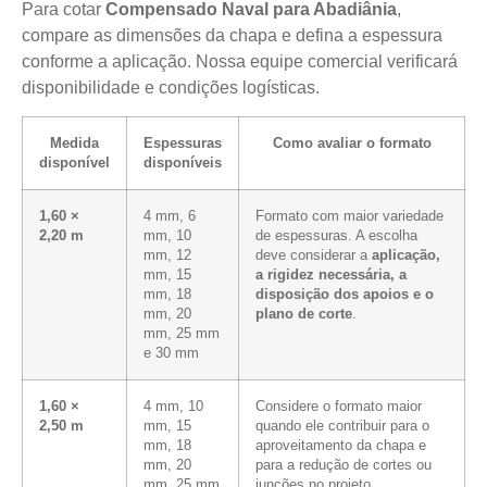
Para cotar
Compensado Naval para Abadiânia
,
compare as dimensões da chapa e defina a espessura
conforme a aplicação. Nossa equipe comercial verificará
disponibilidade e condições logísticas.
Medida
Espessuras
Como avaliar o formato
disponível
disponíveis
1,60 ×
4 mm, 6
Formato com maior variedade
2,20 m
mm, 10
de espessuras. A escolha
mm, 12
deve considerar a
aplicação,
mm, 15
a rigidez necessária, a
mm, 18
disposição dos apoios e o
mm, 20
plano de corte
.
mm, 25 mm
e 30 mm
1,60 ×
4 mm, 10
Considere o formato maior
2,50 m
mm, 15
quando ele contribuir para o
mm, 18
aproveitamento da chapa e
mm, 20
para a redução de cortes ou
mm, 25 mm
junções no projeto.