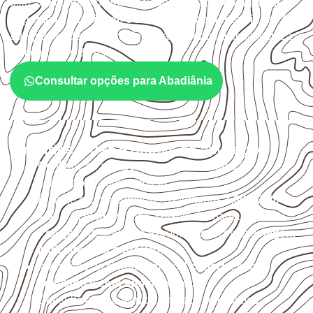
utilizado quando o projeto exige atenção à
colagem, à
exposição à umidade e à estabilidade dimensional
. A
adequação deve ser confirmada conforme a ficha técnica e
as condições de uso.
Consultar opções para Abadiânia
Cuidados antes e depois da aplicação
Confirme se a
espessura e o formato
são
compatíveis com o projeto.
Planeje o corte conforme os formatos
1,60 × 2,20 m e
1,60 × 2,50 m
, sujeitos à disponibilidade.
Proteja cortes, furos e extremidades com a
selagem
indicada para o projeto
.
Armazene as chapas em local
coberto, seco,
ventilado e com apoio nivelado
.
Consulte a ficha técnica antes de aplicações