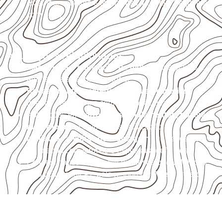
externas, estruturais ou sujeitas a contato frequente
com água.
Aplicações relacionadas
Marcenaria e fabricação de móveis
destinados a
ambientes sujeitos à umidade.
Revestimentos, paredes, pisos e divisórias
,
quando compatíveis com a ficha técnica.
Aplicações em
carrocerias, implementos, trailers e
motorhomes
, conforme especificação.
Indústrias e linhas de montagem
que necessitam
de chapas com formato e espessura definidos.
Projetos náuticos específicos, desde que validados
pela ficha técnica e pelo responsável pelo projeto.