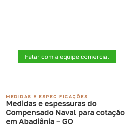
Precisa de Compensado Naval
para sua empresa?
Informe a
aplicação, a espessura, a
quantidade e a cidade de entrega
. A
Infinity verificará a disponibilidade e as
condições comerciais e logísticas para sua
demanda.
Falar com a equipe comercial
MEDIDAS E ESPECIFICAÇÕES
Medidas e espessuras do
Compensado Naval para cotação
em Abadiânia – GO