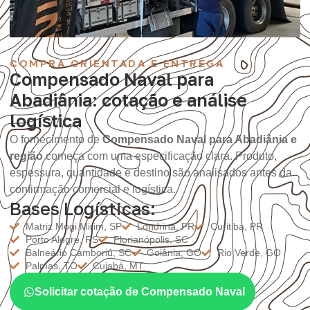
COMPRA ORIENTADA E ENTREGA
Compensado Naval para
Abadiânia: cotação e análise
logística
O fornecimento de
Compensado Naval para Abadiânia e
região
começa com uma especificação clara. Produto,
espessura, quantidade e destino são analisados antes da
confirmação comercial e logística.
Bases Logísticas:
Matriz Mogi Mirim, SP
Londrina, PR
Curitiba, PR
Porto Alegre, RS
Florianópolis, SC
Balneário Camboriú, SC
Goiânia, GO
Rio Verde, GO
Palmas, TO
Cuiabá, MT
Solicitar cotação de Compensado Naval