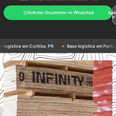
Solicitar Orçamento no WhatsApp
Apl
e
em Curitiba, PR
Base logística em Porto Alegre, RS