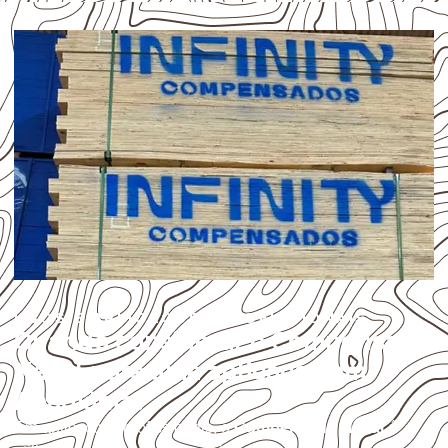
USOS E APLICAÇÕES PROFISSIONAIS
Quando considerar o Compensado
Naval para uma aplicação em
Abadiânia?
Em aplicações profissionais, o
Compensado Naval
é