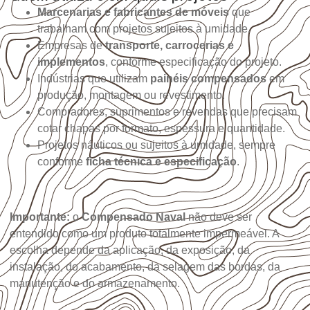
Marcenarias e fabricantes de móveis
que
trabalham com projetos sujeitos à umidade.
Empresas de
transporte, carrocerias e
implementos
, conforme especificação do projeto.
Indústrias que utilizam
painéis compensados
em
produção, montagem ou revestimento.
Compradores, suprimentos e revendas que precisam
cotar chapas por formato, espessura e quantidade.
Projetos náuticos ou sujeitos à umidade, sempre
conforme
ficha técnica e especificação
.
Importante:
o
Compensado Naval
não deve ser
entendido como um produto totalmente impermeável. A
escolha depende da aplicação, da exposição, da
instalação, do acabamento, da selagem das bordas, da
manutenção e do armazenamento.