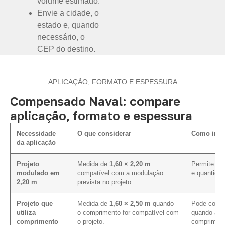
volume estimado.
Envie a cidade, o
estado e, quando
necessário, o
CEP do destino.
APLICAÇÃO, FORMATO E ESPESSURA
Compensado Naval: compare
aplicação, formato e espessura
Necessidade
O que considerar
Como influ
da aplicação
Projeto
Medida de
1,60 × 2,20 m
Permite ava
modulado em
compatível com a modulação
e quantidad
2,20 m
prevista no projeto.
Projeto que
Medida de
1,60 × 2,50 m
quando
Pode contri
utiliza
o comprimento for compatível com
quando a pa
comprimento
o projeto.
compriment