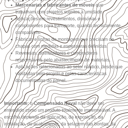
Marcenarias e fabricantes de móveis
que
trabalham com projetos sujeitos à umidade.
Aplicações em revestimentos, divisórias e
componentes para transporte, quando tecnicamente
compatíveis.
Fábricas e linhas de montagem que precisam de
chapas com medidas e espessuras definidas.
Revendas, distribuidores e compradores
responsáveis pelo abastecimento de materiais.
Aplicações relacionadas ao setor náutico, desde que
validadas pelo projeto e pelas características
documentadas do painel.
Importante:
o
Compensado Naval
não deve ser
entendido como um produto totalmente impermeável. A
escolha depende da aplicação, da exposição, da
instalação, do acabamento, da selagem das bordas, da