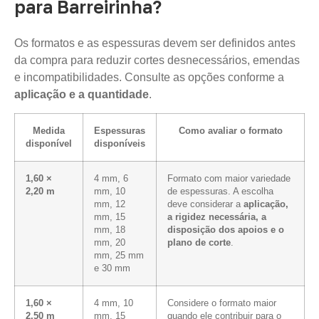
para Barreirinha?
Os formatos e as espessuras devem ser definidos antes
da compra para reduzir cortes desnecessários, emendas
e incompatibilidades. Consulte as opções conforme a
aplicação e a quantidade
.
Medida
Espessuras
Como avaliar o formato
disponível
disponíveis
1,60 ×
4 mm, 6
Formato com maior variedade
2,20 m
mm, 10
de espessuras. A escolha
mm, 12
deve considerar a
aplicação,
mm, 15
a rigidez necessária, a
mm, 18
disposição dos apoios e o
mm, 20
plano de corte
.
mm, 25 mm
e 30 mm
1,60 ×
4 mm, 10
Considere o formato maior
2,50 m
mm, 15
quando ele contribuir para o