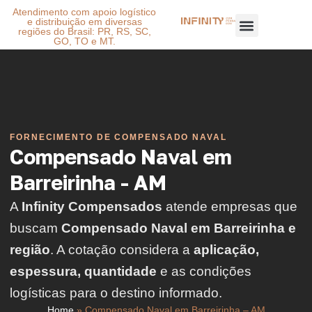
Atendimento com apoio logístico
e distribuição em diversas
regiões do Brasil: PR, RS, SC,
GO, TO e MT.
FORNECIMENTO DE COMPENSADO NAVAL
Compensado Naval em
Barreirinha - AM
A
Infinity Compensados
atende empresas que
buscam
Compensado Naval em Barreirinha e
região
. A cotação considera a
aplicação,
espessura, quantidade
e as condições
logísticas para o destino informado.
Home
»
Compensado Naval em Barreirinha – AM