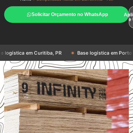
Solicitar Orçamento no WhatsApp
Apl
e
em Curitiba, PR
Base logística em Porto Alegre, RS