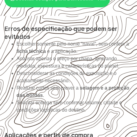
Erros de especificação que podem ser
evitados
Escolher somente pelo nome “naval”, sem conferir a
ficha técnica
e a aplicação.
Analisar apenas o preço por chapa, ignorando
medidas, espessura e características do painel.
Desconsiderar as condições de exposição e o
acabamento necessário.
Realizar cortes sem prever a
selagem e a proteção
das bordas
.
Solicitar entrega sem confirmar volume, cidade e
condições logísticas do destino.
Aplicações e perfis de compra