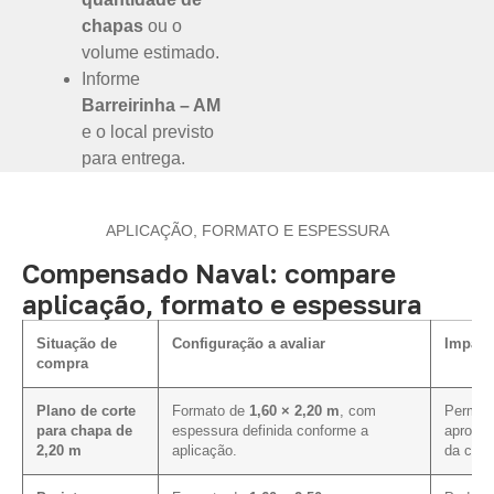
chapas
ou o
volume estimado.
Informe
Barreirinha – AM
e o local previsto
para entrega.
APLICAÇÃO, FORMATO E ESPESSURA
Compensado Naval: compare
aplicação, formato e espessura
Situação de
Configuração a avaliar
Impact
compra
Plano de corte
Formato de
1,60 × 2,20 m
, com
Permite
para chapa de
espessura definida conforme a
aprovei
2,20 m
aplicação.
da cota