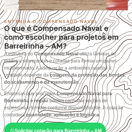
ENTENDA O COMPENSADO NAVAL
O que é Compensado Naval e
como escolher para projetos em
Barreirinha – AM?
A estrutura do
Compensado Naval
utiliza lâminas de
madeira sobrepostas e coladas para formar um painel
multilaminado. A adequação a ambientes sujeitos à
umidade depende da
colagem, da proteção das bordas,
do acabamento e da manutenção
.
Empresas que procuram
Compensado Naval para
Barreirinha e região
podem consultar opções de
espessura e formato conforme disponibilidade. A cotação
considera
quantidade, aplicação e logística
.
Solicitar cotação para Barreirinha – AM