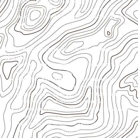
acumulada e apoios desnivelados.
Consulte a ficha técnica antes de aplicações
externas, estruturais ou sujeitas a contato frequente
com água.
Projetos compatíveis com avaliação
técnica
Marcenaria e fabricação de móveis
destinados a
ambientes sujeitos à umidade.
Revestimentos, paredes, pisos e divisórias
,
quando compatíveis com a ficha técnica.
Projetos de transporte que utilizam chapas em
revestimentos e componentes internos.
Uso industrial em embalagens, caixas, montagem e
proteção de equipamentos.
Aplicações relacionadas ao setor náutico, sem
presumir uso submerso ou impermeabilidade total.