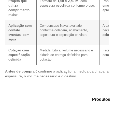
Projeto que
Formato de
1,60 × 2,50 m
, com
Pode co
utiliza
espessura escolhida conforme o uso.
emenda
comprimento
aprovei
maior
Aplicação com
Compensado Naval avaliado
A expos
contato
conforme colagem, acabamento,
necess
eventual com
espessura e exposição prevista.
selage
água
Cotação com
Medida, bitola, volume necessário e
Facilit
especificação
cidade de entrega definidos para
com as
definida
cotação.
Antes de comprar:
confirme a aplicação, a medida da chapa, a
espessura, o volume necessário e o destino.
Analise as alternativas em nosso catálogo de
Produtos
e selecione o tipo de chapa mais adequado para sua
aplicação.