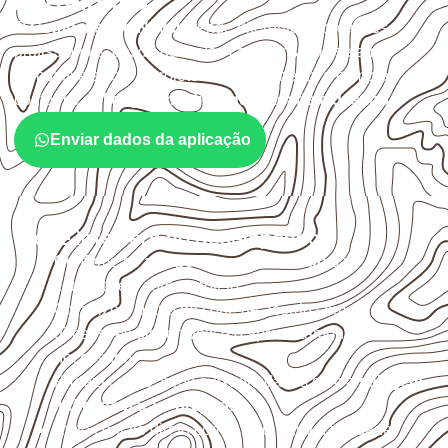
Barreirinha?
O
Compensado Naval
atende diferentes aplicações
profissionais, desde que suas características sejam
compatíveis com o projeto. A Infinity orienta a compra
conforme
aplicação, medida, quantidade e destino
.
Enviar dados da aplicação
O que interfere no desempenho
Confirme se a
espessura e o formato
são
compatíveis com o projeto.
Organize o plano de corte de acordo com as
dimensões disponíveis e o aproveitamento
necessário.
Proteja cortes, furos e extremidades com a
selagem
indicada para o projeto
.
Evite contato direto com o solo, chuva, umidade