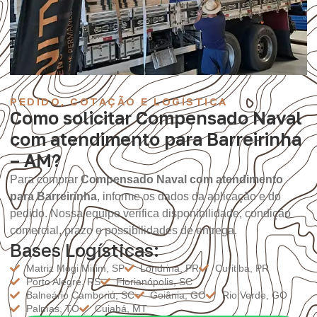
PEDIDO, COTAÇÃO E LOGÍSTICA
Como solicitar Compensado Naval
com atendimento para Barreirinha
– AM?
Para comprar
Compensado Naval com atendimento
para Barreirinha
, informe os dados da aplicação e do
pedido. Nossa equipe verifica disponibilidade, condição
comercial, prazo e possibilidades de entrega.
Bases Logísticas:
Matriz Mogi Mirim, SP
Londrina, PR
Curitiba, PR
Porto Alegre, RS
Florianópolis, SC
Balneário Camboriú, SC
Goiânia, GO
Rio Verde, GO
Palmas, TO
Cuiabá, MT