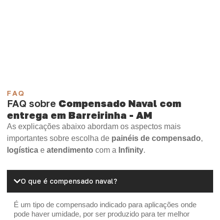
Compensado Plastificado
Plastificado 2 Processos
Compensado Plywood
Madeirite Resinado Fenólico
Madeirite Resinado Cola Branca
OSB Tapume
OSB Home Plus
OSB Induplac
FAQ
FAQ sobre
Compensado Naval com
entrega em Barreirinha - AM
As explicações abaixo abordam os aspectos mais
importantes sobre escolha de
painéis de compensado
,
logística
e
atendimento
com a
Infinity
.
O que é compensado naval?
É um tipo de compensado indicado para aplicações onde
pode haver umidade, por ser produzido para ter melhor