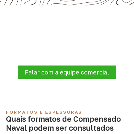
Consulte Compensado Naval
para Barreirinha – AM
Antes de fechar a compra, confirme se a
espessura, o formato e a aplicação
estão alinhados à necessidade. Envie as
informações para receber uma cotação.
Falar com a equipe comercial
FORMATOS E ESPESSURAS
Quais formatos de Compensado
Naval podem ser consultados