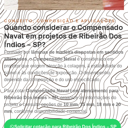
CONCEITO, COMPOSIÇÃO E APLICAÇÕES
Quando considerar o Compensado
Naval em projetos de Ribeirão Dos
Índios – SP?
Formado por
lâminas de madeira dispostas em sentidos
alternados
, o
Compensado Naval
é considerado em
projetos que exigem atenção à colagem, à estabilidade do
painel e às condições de exposição. O desempenho
depende da composição e do uso especificado.
Para cotar
Compensado Naval com atendimento para
Ribeirão Dos Índios – SP
, organize as informações do
projeto e consulte opções de
10 mm, 15 mm, 18 mm e 20
mm
, conforme disponibilidade comercial.
Solicitar cotação para Ribeirão Dos Índios – SP