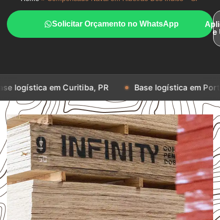
Solicitar Orçamento no WhatsApp
Apl
e
a em Curitiba, PR
Base logística em Porto Alegre, RS