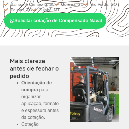
Balneário Camboriú, SC
Goiânia, GO
Rio Verde, GO
Palmas, TO
Cuiabá, MT
Solicitar cotação de Compensado Naval
Mais clareza
antes de fechar o
pedido
Orientação de
compra
para
organizar
aplicação, formato
e espessura antes
da cotação.
Cotação