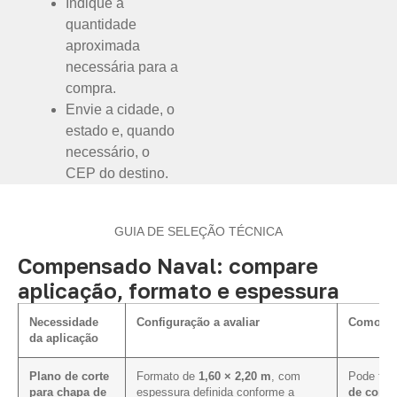
Indique a
quantidade
aproximada
necessária para a
compra.
Envie a cidade, o
estado e, quando
necessário, o
CEP do destino.
GUIA DE SELEÇÃO TÉCNICA
Compensado Naval: compare
aplicação, formato e espessura
Necessidade
Configuração a avaliar
Como inf
da aplicação
Plano de corte
Formato de
1,60 × 2,20 m
, com
Pode faci
para chapa de
espessura definida conforme a
de corte