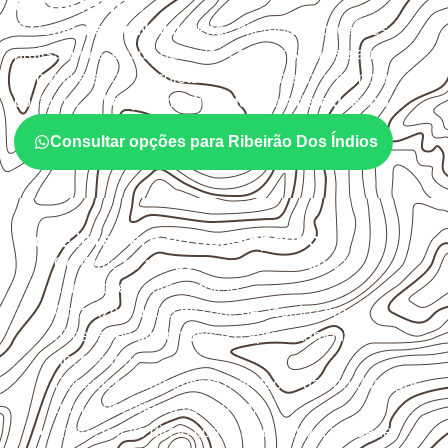
e cuidados
O
Compensado Naval
atende diferentes aplicações
profissionais, desde que suas características sejam
compatíveis com o projeto. A Infinity orienta a compra
conforme
aplicação, medida, quantidade e destino
.
Consultar opções para Ribeirão Dos Índios
O que interfere no desempenho
Confirme se a
espessura e o formato
são
compatíveis com o projeto.
Organize o plano de corte de acordo com as
dimensões disponíveis e o aproveitamento
necessário.
Considere acabamento e proteção das bordas após
qualquer corte ou usinagem.
Evite contato direto com o solo, chuva, umidade