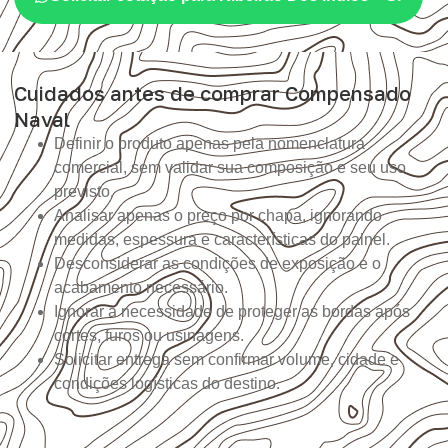
Cuidados antes de comprar Compensado
Naval
Definir o produto apenas pela nomenclatura
comercial, sem validar sua composição e seu uso
previsto.
Analisar apenas o preço por chapa, ignorando
medidas, espessura e características do painel.
Desconsiderar as condições de exposição e o
acabamento necessário.
Ignorar a necessidade de proteger as bordas após
cortes, furos ou usinagens.
Solicitar entrega sem confirmar volume, cidade e
condições logísticas do destino.