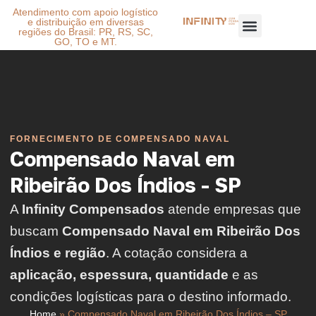
Atendimento com apoio logístico
e distribuição em diversas
regiões do Brasil: PR, RS, SC,
GO, TO e MT.
FORNECIMENTO DE COMPENSADO NAVAL
Compensado Naval em
Ribeirão Dos Índios - SP
A
Infinity Compensados
atende empresas que
buscam
Compensado Naval em Ribeirão Dos
Índios e região
. A cotação considera a
aplicação, espessura, quantidade
e as
condições logísticas para o destino informado.
Home
»
Compensado Naval em Ribeirão Dos Índios – SP