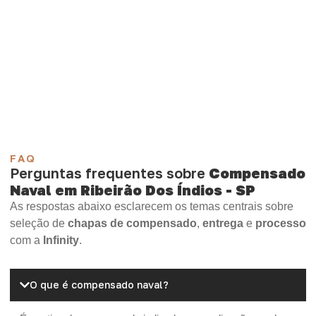
selecione o tipo de chapa mais compatível para sua
aplicação.
Compensado Plastificado
Plastificado 2 Processos
Compensado Plywood
Madeirite Resinado Fenólico
Madeirite Resinado Cola Branca
OSB Tapume
OSB Home Plus
OSB Induplac
FAQ
Perguntas frequentes sobre
Compensado
Naval em Ribeirão Dos Índios - SP
As respostas abaixo esclarecem os temas centrais sobre
seleção de
chapas de compensado
,
entrega
e
processo
com a
Infinity
.
O que é compensado naval?