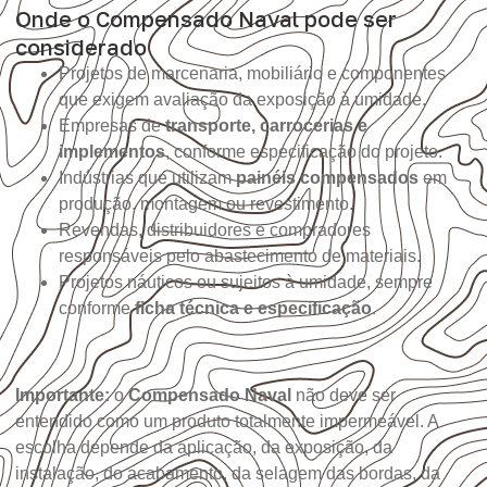
Onde o Compensado Naval pode ser
considerado
Projetos de marcenaria, mobiliário e componentes
que exigem avaliação da exposição à umidade.
Empresas de
transporte, carrocerias e
implementos
, conforme especificação do projeto.
Indústrias que utilizam
painéis compensados
em
produção, montagem ou revestimento.
Revendas, distribuidores e compradores
responsáveis pelo abastecimento de materiais.
Projetos náuticos ou sujeitos à umidade, sempre
conforme
ficha técnica e especificação
.
Importante:
o
Compensado Naval
não deve ser
entendido como um produto totalmente impermeável. A
escolha depende da aplicação, da exposição, da
instalação, do acabamento, da selagem das bordas, da