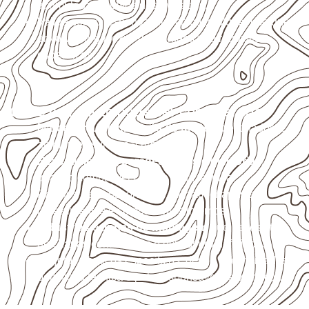
acumulada e apoios desnivelados.
Valide com o responsável técnico qualquer uso que
envolva carga, exposição intensa ou requisitos
específicos.
Onde o produto pode ser considerado
Marcenaria e fabricação de móveis
destinados a
ambientes sujeitos à umidade.
Revestimentos, paredes, pisos e divisórias
,
quando compatíveis com a ficha técnica.
Projetos de transporte que utilizam chapas em
revestimentos e componentes internos.
Indústrias e linhas de montagem
que necessitam
de chapas com formato e espessura definidos.
Projetos náuticos específicos, desde que validados
pela ficha técnica e pelo responsável pelo projeto.