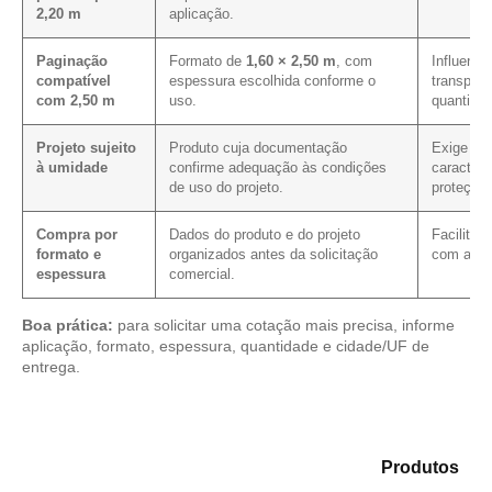
2,20 m
aplicação.
Paginação
Formato de
1,60 × 2,50 m
, com
Influenci
compatível
espessura escolhida conforme o
transport
com 2,50 m
uso.
quantidad
Projeto sujeito
Produto cuja documentação
Exige co
à umidade
confirme adequação às condições
caracterí
de uso do projeto.
proteçõe
Compra por
Dados do produto e do projeto
Facilita 
formato e
organizados antes da solicitação
com as m
espessura
comercial.
Boa prática:
para solicitar uma cotação mais precisa, informe
aplicação, formato, espessura, quantidade e cidade/UF de
entrega.
Compare as opções em nosso catálogo de
Produtos
e