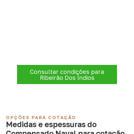
Consulte Compensado Naval
para Ribeirão Dos Índios – SP
Consulte opções de
Compensado Naval
conforme a finalidade do projeto. Nossa
equipe comercial ajuda a organizar medidas,
volume e condições de atendimento para
sua região.
Consultar condições para
Ribeirão Dos Índios
OPÇÕES PARA COTAÇÃO
Medidas e espessuras do
Compensado Naval para cotação