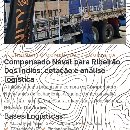
ATENDIMENTO COMERCIAL E LOGÍSTICA
Compensado Naval para Ribeirão
Dos Índios: cotação e análise
logística
A Infinity ajuda a organizar a compra de
Compensado
Naval
antes do fechamento. A equipe comercial avalia
aplicação, medida, espessura, quantidade e logística para
Ribeirão Dos Índios
.
Bases Logísticas:
Matriz Mogi Mirim, SP
Londrina, PR
Curitiba, PR
Porto Alegre, RS
Florianópolis, SC