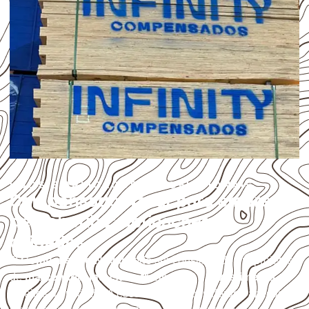
USOS E APLICAÇÕES PROFISSIONAIS
Compensado Naval para empresas
de Beberibe: aplicações e
cuidados
O
Compensado Naval
pode ser considerado em projetos
de
marcenaria, indústria, transporte e revestimento
sujeitos à umidade. A escolha deve considerar a aplicação,