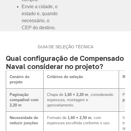
Envie a cidade, o
estado e, quando
necessário, o
CEP do destino.
GUIA DE SELEÇÃO TÉCNICA
Qual configuração de Compensado
Naval considerar no projeto?
Cenário do
Critérios de seleção
Rela
projeto
Paginação
Chapa de
1,60 × 2,20 m
, considerando
Pode 
compatível com
espessura, montagem e
plan
2,20 m
aproveitamento.
Necessidade de
Formato de
1,60 × 2,50 m
, com
Influ
reduzir junções
espessura escolhida conforme o uso.
tran
quan