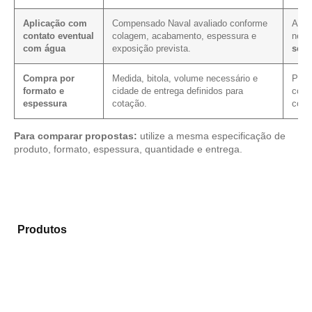
Aplicação com
Compensado Naval avaliado conforme
A ex
contato eventual
colagem, acabamento, espessura e
nece
com água
exposição prevista.
sela
Compra por
Medida, bitola, volume necessário e
Permi
formato e
cidade de entrega definidos para
cond
espessura
cotação.
com 
Para comparar propostas:
utilize a mesma especificação de
produto, formato, espessura, quantidade e entrega.
Compare as alternativas em nosso portfólio de
Produtos
e selecione o produto mais adequado para
sua demanda.
Compensado Plastificado
Plastificado 2 Processos
Compensado Plywood
Madeirite Resinado Fenólico
Madeirite Resinado Cola Branca
OSB Tapume
OSB Home Plus
OSB Induplac