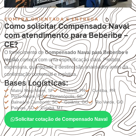
COMPRA ORIENTADA E ENTREGA
Como solicitar Compensado Naval
com atendimento para Beberibe –
CE?
O fornecimento de
Compensado Naval para Beberibe e
região
começa com uma especificação clara. Produto,
espessura, quantidade e destino são analisados antes da
confirmação comercial e logística.
Bases Logísticas:
Matriz Mogi Mirim, SP
Londrina, PR
Curitiba, PR
Porto Alegre, RS
Florianópolis, SC
Balneário Camboriú, SC
Goiânia, GO
Rio Verde, GO
Palmas, TO
Cuiabá, MT
Solicitar cotação de Compensado Naval