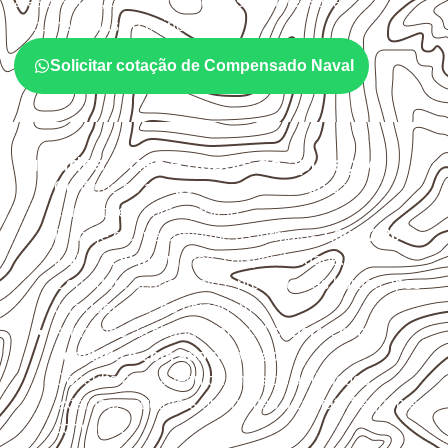
a espessura, o acabamento e as características
documentadas do painel.
Solicitar cotação de Compensado Naval
Cuidados antes e depois da aplicação
Confirme se a
espessura e o formato
são
compatíveis com o projeto.
Planeje o corte conforme os formatos
1,60 × 2,20 m e
1,60 × 2,50 m
, sujeitos à disponibilidade.
Considere acabamento e proteção das bordas após
qualquer corte ou usinagem.
Armazene as chapas em local
coberto, seco,
ventilado e com apoio nivelado
.
Consulte a ficha técnica antes de aplicações
externas, estruturais ou sujeitas a contato frequente
com água.