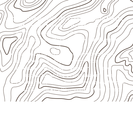
Usos profissionais do Compensado Naval
Marcenaria e fabricação de móveis
destinados a
ambientes sujeitos à umidade.
Revestimentos internos, painéis e divisórias para
projetos profissionais.
Projetos de transporte que utilizam chapas em
revestimentos e componentes internos.
Indústrias e linhas de montagem
que necessitam
de chapas com formato e espessura definidos.
Projetos náuticos específicos, desde que validados
pela ficha técnica e pelo responsável pelo projeto.
Organize sua cotação de
Compensado Naval