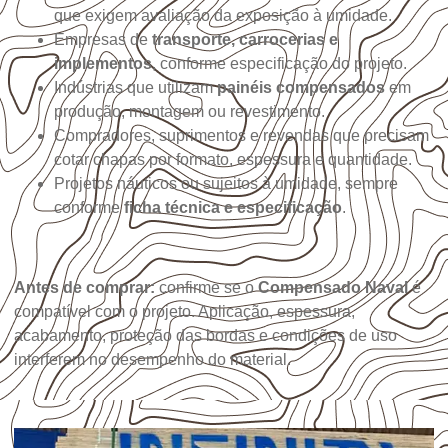
que exigem avaliação da exposição à umidade.
Empresas de
transporte, carrocerias e
implementos
, conforme especificação do projeto.
Indústrias que utilizam
painéis compensados
em
produção, montagem ou revestimento.
Compradores, suprimentos e revendas que precisam
cotar chapas por formato, espessura e quantidade.
Projetos náuticos ou sujeitos à umidade, sempre
conforme
ficha técnica e especificação
.
Antes de comprar:
confirme se o
Compensado Naval
é
compatível com o projeto. Aplicação, espessura,
acabamento, proteção das bordas e condições de uso
interferem no desempenho do material.