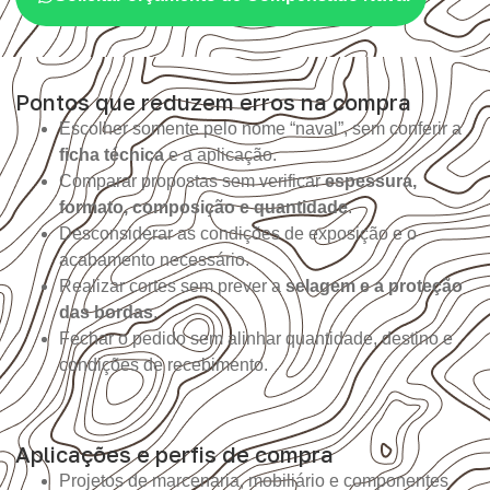
Pontos que reduzem erros na compra
Escolher somente pelo nome “naval”, sem conferir a
ficha técnica
e a aplicação.
Comparar propostas sem verificar
espessura,
formato, composição e quantidade
.
Desconsiderar as condições de exposição e o
acabamento necessário.
Realizar cortes sem prever a
selagem e a proteção
das bordas
.
Fechar o pedido sem alinhar quantidade, destino e
condições de recebimento.
Aplicações e perfis de compra
Projetos de marcenaria, mobiliário e componentes