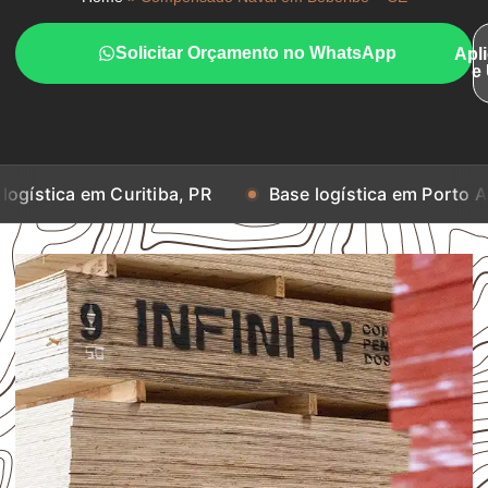
Solicitar Orçamento no WhatsApp
Apl
e
m Curitiba, PR
Base logística em Porto Alegre, RS