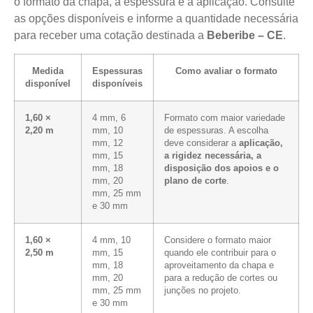
o formato da chapa, a espessura e a aplicação. Consulte
as opções disponíveis e informe a quantidade necessária
para receber uma cotação destinada a
Beberibe – CE
.
Medida
Espessuras
Como avaliar o formato
disponível
disponíveis
1,60 ×
4 mm, 6
Formato com maior variedade
2,20 m
mm, 10
de espessuras. A escolha
mm, 12
deve considerar a
aplicação,
mm, 15
a rigidez necessária, a
mm, 18
disposição dos apoios e o
mm, 20
plano de corte
.
mm, 25 mm
e 30 mm
1,60 ×
4 mm, 10
Considere o formato maior
2,50 m
mm, 15
quando ele contribuir para o
mm, 18
aproveitamento da chapa e
mm, 20
para a redução de cortes ou
mm, 25 mm
junções no projeto.
e 30 mm