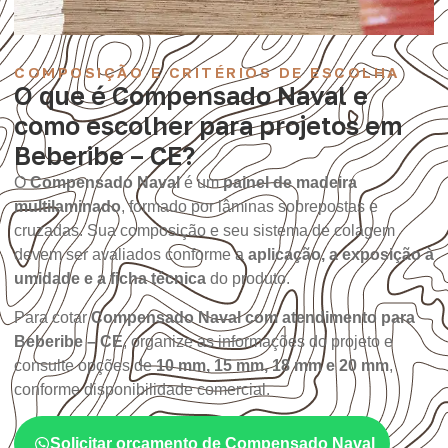
COMPOSIÇÃO E CRITÉRIOS DE ESCOLHA
O que é Compensado Naval e
como escolher para projetos em
Beberibe – CE?
O
Compensado Naval
é um
painel de madeira
multilaminado
, formado por lâminas sobrepostas e
cruzadas. Sua composição e seu sistema de colagem
devem ser avaliados conforme a
aplicação, a exposição à
umidade e a ficha técnica
do produto.
Para cotar
Compensado Naval com atendimento para
Beberibe – CE
, organize as informações do projeto e
consulte opções de
10 mm, 15 mm, 18 mm e 20 mm
,
conforme disponibilidade comercial.
Solicitar orçamento de Compensado Naval