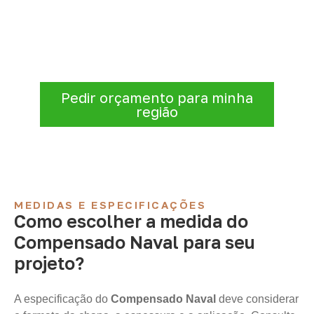
Consulte opções de
Compensado Naval
conforme a finalidade do projeto. Nossa
equipe comercial ajuda a organizar medidas,
volume e condições de atendimento para
sua região.
Pedir orçamento para minha
região
MEDIDAS E ESPECIFICAÇÕES
Como escolher a medida do
Compensado Naval para seu
projeto?
A especificação do
Compensado Naval
deve considerar