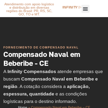
Atendimento com apoio logístico
e distribuição em diversas
regiões do Brasil: PR, RS, SC,
GO, TO e MT.
FORNECIMENTO DE COMPENSADO NAVAL
Compensado Naval em
Beberibe - CE
A
Infinity Compensados
atende empresas que
buscam
Compensado Naval em Beberibe e
região
. A cotação considera a
aplicação,
espessura, quantidade
e as condições
logísticas para o destino informado.
Home
»
Compensado Naval em Beberibe – CE