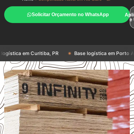
Solicitar Orçamento no WhatsApp
Apl
e
 em Curitiba, PR
Base logística em Porto Alegre, RS