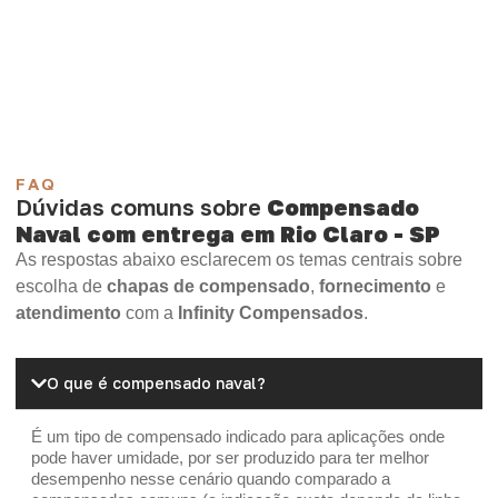
Compensado Plastificado
Plastificado 2 Processos
Compensado Plywood
Madeirite Resinado Fenólico
Madeirite Resinado Cola Branca
OSB Tapume
OSB Home Plus
OSB Induplac
FAQ
Dúvidas comuns sobre
Compensado
Naval com entrega em Rio Claro - SP
As respostas abaixo esclarecem os temas centrais sobre
escolha de
chapas de compensado
,
fornecimento
e
atendimento
com a
Infinity Compensados
.
O que é compensado naval?
É um tipo de compensado indicado para aplicações onde
pode haver umidade, por ser produzido para ter melhor
desempenho nesse cenário quando comparado a