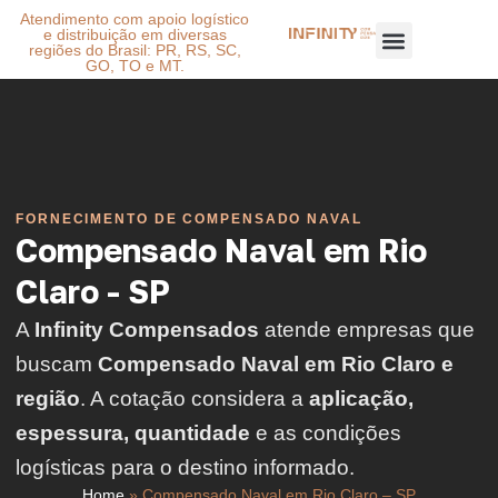
Atendimento com apoio logístico
e distribuição em diversas
regiões do Brasil: PR, RS, SC,
GO, TO e MT.
FORNECIMENTO DE COMPENSADO NAVAL
Compensado Naval em Rio
Claro - SP
A
Infinity Compensados
atende empresas que
buscam
Compensado Naval em Rio Claro e
região
. A cotação considera a
aplicação,
espessura, quantidade
e as condições
logísticas para o destino informado.
Home
»
Compensado Naval em Rio Claro – SP