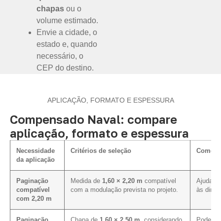
chapas
ou o
volume estimado.
Envie a cidade, o
estado e, quando
necessário, o
CEP do destino.
APLICAÇÃO, FORMATO E ESPESSURA
Compensado Naval: compare
aplicação, formato e espessura
Necessidade
Critérios de seleção
Como in
da aplicação
Paginação
Medida de
1,60 × 2,20 m
compatível
Ajuda a 
compatível
com a modulação prevista no projeto.
às dimen
com 2,20 m
Paginação
Chapa de
1,60 × 2,50 m
, considerando
Pode mel