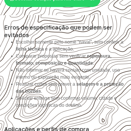
Erros de especificação que podem ser
evitados
Escolher somente pelo nome “naval”, sem conferir a
ficha técnica
e a aplicação.
Comparar propostas sem verificar
espessura,
formato, composição e quantidade
.
Não informar se haverá contato com umidade, uso
interno ou exposição mais exigente.
Realizar cortes sem prever a
selagem e a proteção
das bordas
.
Solicitar entrega sem confirmar volume, cidade e
condições logísticas do destino.
Aplicações e perfis de compra