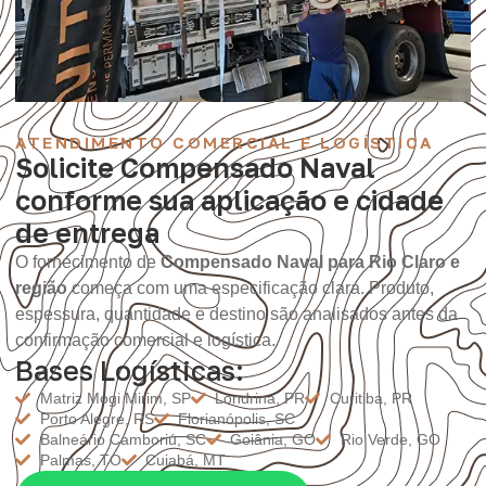
ATENDIMENTO COMERCIAL E LOGÍSTICA
Solicite Compensado Naval
conforme sua aplicação e cidade
de entrega
O fornecimento de
Compensado Naval para Rio Claro e
região
começa com uma especificação clara. Produto,
espessura, quantidade e destino são analisados antes da
confirmação comercial e logística.
Bases Logísticas:
Matriz Mogi Mirim, SP
Londrina, PR
Curitiba, PR
Porto Alegre, RS
Florianópolis, SC
Balneário Camboriú, SC
Goiânia, GO
Rio Verde, GO
Palmas, TO
Cuiabá, MT