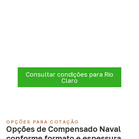
Precisa de Compensado Naval
para sua empresa?
Informe a
aplicação, a espessura, a
quantidade e a cidade de entrega
. A
Infinity verificará a disponibilidade e as
condições comerciais e logísticas para sua
demanda.
Consultar condições para Rio
Claro
OPÇÕES PARA COTAÇÃO
Opções de Compensado Naval
conforme formato e espessura