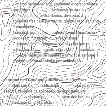
Projetos de marcenaria, mobiliário e componentes
que exigem avaliação da exposição à umidade.
Aplicações em revestimentos, divisórias e
componentes para transporte, quando tecnicamente
compatíveis.
Indústrias que utilizam
painéis compensados
em
produção, montagem ou revestimento.
Compradores, suprimentos e revendas que precisam
cotar chapas por formato, espessura e quantidade.
Projetos náuticos ou sujeitos à umidade, sempre
conforme
ficha técnica e especificação
.
Importante:
o
Compensado Naval
não deve ser
entendido como um produto totalmente impermeável. A
escolha depende da aplicação, da exposição, da
instalação, do acabamento, da selagem das bordas, da
manutenção e do armazenamento.