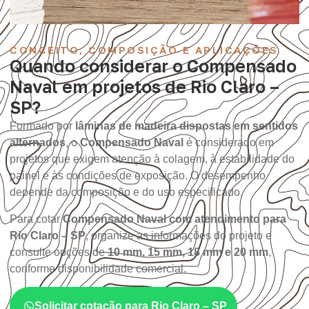
CONCEITO, COMPOSIÇÃO E APLICAÇÕES
Quando considerar o Compensado
Naval em projetos de Rio Claro –
SP?
Formado por
lâminas de madeira dispostas em sentidos
alternados
, o
Compensado Naval
é considerado em
projetos que exigem atenção à colagem, à estabilidade do
painel e às condições de exposição. O desempenho
depende da composição e do uso especificado.
Para cotar
Compensado Naval com atendimento para
Rio Claro – SP
, organize as informações do projeto e
consulte opções de
10 mm, 15 mm, 18 mm e 20 mm
,
conforme disponibilidade comercial.
Solicitar cotação para Rio Claro – SP