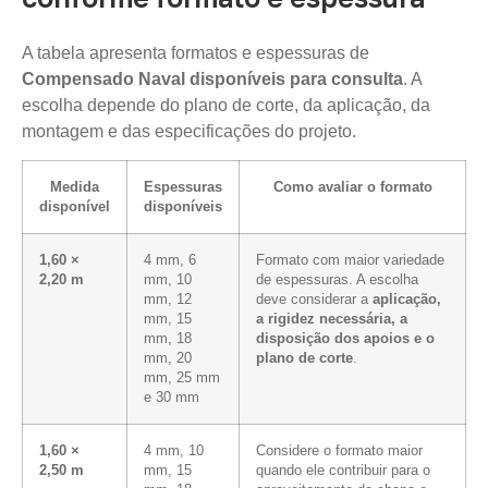
A tabela apresenta formatos e espessuras de
Compensado Naval disponíveis para consulta
. A
escolha depende do plano de corte, da aplicação, da
montagem e das especificações do projeto.
Medida
Espessuras
Como avaliar o formato
disponível
disponíveis
1,60 ×
4 mm, 6
Formato com maior variedade
2,20 m
mm, 10
de espessuras. A escolha
mm, 12
deve considerar a
aplicação,
mm, 15
a rigidez necessária, a
mm, 18
disposição dos apoios e o
mm, 20
plano de corte
.
mm, 25 mm
e 30 mm
1,60 ×
4 mm, 10
Considere o formato maior
2,50 m
mm, 15
quando ele contribuir para o