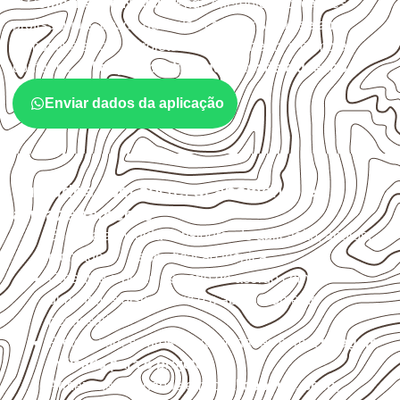
O
Compensado Naval
atende diferentes aplicações
profissionais, desde que suas características sejam
compatíveis com o projeto. A Infinity orienta a compra
conforme
aplicação, medida, quantidade e destino
.
Enviar dados da aplicação
Cuidados com corte, acabamento e
armazenamento
Escolha a medida considerando aplicação, apoios,
montagem e especificação técnica.
Organize o plano de corte de acordo com as
dimensões disponíveis e o aproveitamento
necessário.
Proteja cortes, furos e extremidades com a
selagem
indicada para o projeto
.
Armazene as chapas em local
coberto, seco,