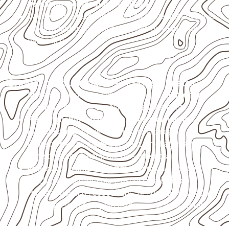
ventilado e com apoio nivelado
.
Valide com o responsável técnico qualquer uso que
envolva carga, exposição intensa ou requisitos
específicos.
Onde o produto pode ser considerado
Móveis, divisórias e componentes de
marcenaria
técnica
, conforme exposição e acabamento.
Revestimentos, paredes, pisos e divisórias
,
quando compatíveis com a ficha técnica.
Projetos de transporte que utilizam chapas em
revestimentos e componentes internos.
Indústrias e linhas de montagem
que necessitam
de chapas com formato e espessura definidos.
Projetos náuticos específicos, desde que validados
pela ficha técnica e pelo responsável pelo projeto.