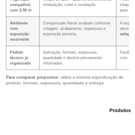
compatível
modulação, corte e instalação.
chapa e
com 2,50 m
para es
Ambiente
Compensado Naval avaliado conforme
A exposi
com
colagem, acabamento, espessura e
necessi
exposição
exposição prevista.
selage
recorrente
Pedido
Aplicação, formato, espessura,
Facilita
técnico já
quantidade e destino previamente
com as 
organizado
informados.
Para comparar propostas:
utilize a mesma especificação de
produto, formato, espessura, quantidade e entrega.
Explore as alternativas em nosso catálogo de
Produtos
e selecione o material mais compatível para sua
necessidade.