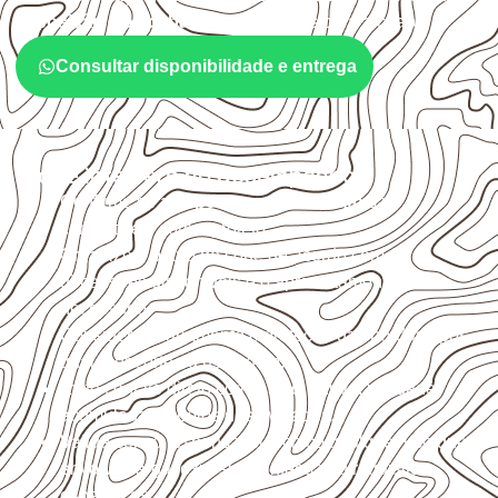
exposição e o acabamento
previstos para a chapa.
Consultar disponibilidade e entrega
O que interfere no desempenho
Confirme se a
espessura e o formato
são
compatíveis com o projeto.
Organize o plano de corte de acordo com as
dimensões disponíveis e o aproveitamento
necessário.
Considere acabamento e proteção das bordas após
qualquer corte ou usinagem.
Evite contato direto com o solo, chuva, umidade
acumulada e apoios desnivelados.
Valide com o responsável técnico qualquer uso que
envolva carga, exposição intensa ou requisitos
específicos.