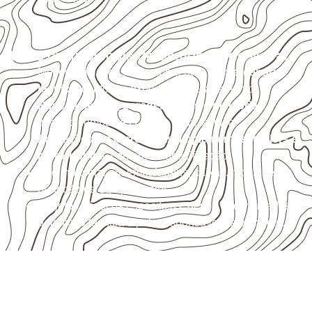
Usos profissionais do Compensado Naval
Móveis, divisórias e componentes de
marcenaria
técnica
, conforme exposição e acabamento.
Revestimentos, paredes, pisos e divisórias
,
quando compatíveis com a ficha técnica.
Aplicações em
carrocerias, implementos, trailers e
motorhomes
, conforme especificação.
Uso industrial em embalagens, caixas, montagem e
proteção de equipamentos.
Projetos náuticos específicos, desde que validados
pela ficha técnica e pelo responsável pelo projeto.
Organize sua cotação de