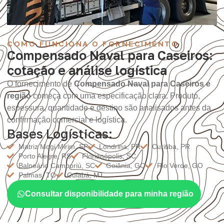
COMO FUNCIONA O FORNECIMENTO
Compensado Naval para Caseiros:
cotação e análise logística
O fornecimento de
Compensado Naval para Caseiros e
região
começa com uma especificação clara. Produto,
espessura, quantidade e destino são analisados antes da
confirmação comercial e logística.
Bases Logísticas:
Matriz Mogi Mirim, SP
Londrina, PR
Curitiba, PR
Porto Alegre, RS
Florianópolis, SC
Balneário Camboriú, SC
Goiânia, GO
Rio Verde, GO
Palmas, TO
Cuiabá, MT
Consultar disponibilidade para minha região