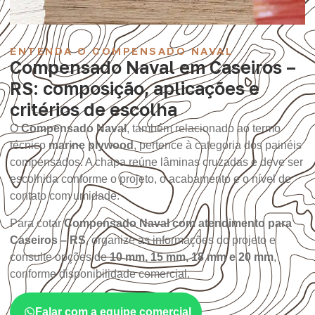
ENTENDA O COMPENSADO NAVAL
Compensado Naval em Caseiros –
RS: composição, aplicações e
critérios de escolha
O
Compensado Naval
, também relacionado ao termo
técnico
marine plywood
, pertence à categoria dos painéis
compensados. A chapa reúne lâminas cruzadas e deve ser
escolhida conforme o projeto, o acabamento e o nível de
contato com umidade.
Para cotar
Compensado Naval com atendimento para
Caseiros – RS
, organize as informações do projeto e
consulte opções de
10 mm, 15 mm, 18 mm e 20 mm
,
conforme disponibilidade comercial.
Falar com a equipe comercial