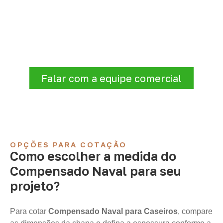
Compensado Naval
A Infinity atende empresas que precisam de
Compensado Naval para marcenaria,
indústria, transporte e revestimentos
.
Disponibilidade, prazo e entrega são
confirmados após a análise da solicitação.
Falar com a equipe comercial
OPÇÕES PARA COTAÇÃO
Como escolher a medida do
Compensado Naval para seu
projeto?
Para cotar
Compensado Naval para Caseiros
, compare