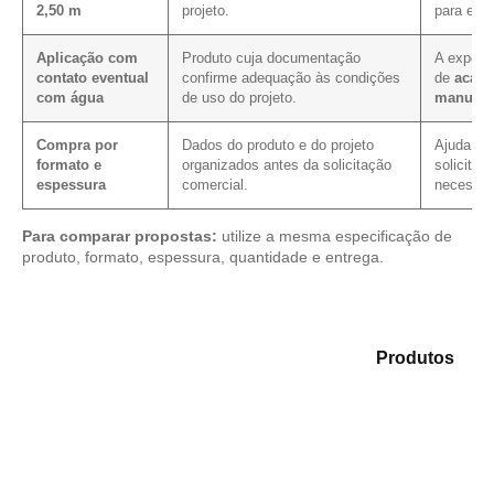
2,50 m
projeto.
para ess
Aplicação com
Produto cuja documentação
A exposi
contato eventual
confirme adequação às condições
de
acaba
com água
de uso do projeto.
manuten
Compra por
Dados do produto e do projeto
Ajuda a r
formato e
organizados antes da solicitação
solicitaç
espessura
comercial.
necessár
Para comparar propostas:
utilize a mesma especificação de
produto, formato, espessura, quantidade e entrega.
Explore as opções em nosso catálogo de
Produtos
e
encontre o material mais compatível para sua
necessidade.
Compensado Plastificado
Plastificado 2 Processos
Compensado Plywood
Madeirite Resinado Fenólico
Madeirite Resinado Cola Branca
OSB Tapume