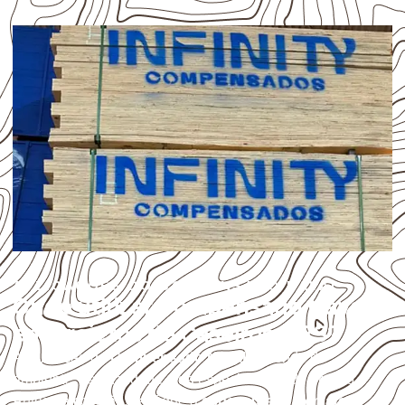
APLICAÇÕES DO COMPENSADO NAVAL
Onde utilizar Compensado Naval
em projetos de Caseiros – RS?
A utilização do
Compensado Naval
depende do
ambiente, da finalidade e da especificação do projeto.
Antes da cotação, verifique a
espessura, o formato, a