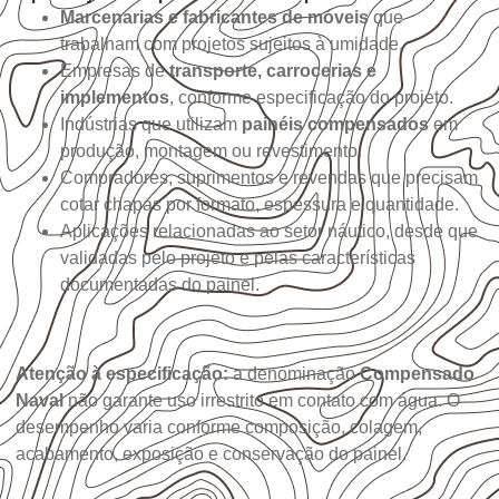
Marcenarias e fabricantes de móveis
que
trabalham com projetos sujeitos à umidade.
Empresas de
transporte, carrocerias e
implementos
, conforme especificação do projeto.
Indústrias que utilizam
painéis compensados
em
produção, montagem ou revestimento.
Compradores, suprimentos e revendas que precisam
cotar chapas por formato, espessura e quantidade.
Aplicações relacionadas ao setor náutico, desde que
validadas pelo projeto e pelas características
documentadas do painel.
Atenção à especificação:
a denominação
Compensado
Naval
não garante uso irrestrito em contato com água. O
desempenho varia conforme composição, colagem,
acabamento, exposição e conservação do painel.