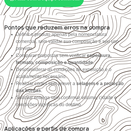
Pontos que reduzem erros na compra
Definir o produto apenas pela nomenclatura
comercial, sem validar sua composição e seu uso
previsto.
Comparar propostas sem verificar
espessura,
formato, composição e quantidade
.
Desconsiderar as condições de exposição e o
acabamento necessário.
Realizar cortes sem prever a
selagem e a proteção
das bordas
.
Solicitar entrega sem confirmar volume, cidade e
condições logísticas do destino.
Aplicações e perfis de compra