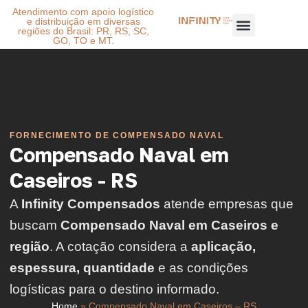
Atendimento com apoio logístico
e distribuição em diversas
regiões do Brasil: PR, RS, SC,
GO, TO e MT.
FORNECIMENTO DE COMPENSADO NAVAL
Compensado Naval em
Caseiros - RS
A
Infinity Compensados
atende empresas que
buscam
Compensado Naval em Caseiros e
região
. A cotação considera a
aplicação,
espessura, quantidade
e as condições
logísticas para o destino informado.
Home
»
Compensado Naval em Caseiros – RS