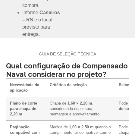
compra.
Informe
Caseiros
– RS
e o local
previsto para
entrega.
GUIA DE SELEÇÃO TÉCNICA
Qual configuração de Compensado
Naval considerar no projeto?
Necessidade da
Critérios de seleção
Relação 
aplicação
Plano de corte
Chapa de
1,60 × 2,20 m
,
Pode faci
para chapa de
considerando espessura,
de corte
2,20 m
montagem e aproveitamento.
Paginação
Medida de
1,60 × 2,50 m
quando o
Pode mel
compatível com
comprimento for compatível com o
chapa em