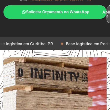
Solicitar Orçamento no WhatsApp
Apl
e
 em Curitiba, PR
Base logística em Porto Alegre, RS