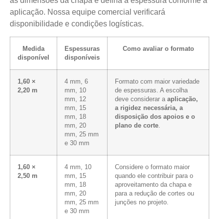
as dimensões da chapa e defina a espessura conforme a
aplicação. Nossa equipe comercial verificará
disponibilidade e condições logísticas.
Medida
Espessuras
Como avaliar o formato
disponível
disponíveis
1,60 ×
4 mm, 6
Formato com maior variedade
2,20 m
mm, 10
de espessuras. A escolha
mm, 12
deve considerar a
aplicação,
mm, 15
a rigidez necessária, a
mm, 18
disposição dos apoios e o
mm, 20
plano de corte
.
mm, 25 mm
e 30 mm
1,60 ×
4 mm, 10
Considere o formato maior
2,50 m
mm, 15
quando ele contribuir para o
mm, 18
aproveitamento da chapa e
mm, 20
para a redução de cortes ou
mm, 25 mm
junções no projeto.
e 30 mm