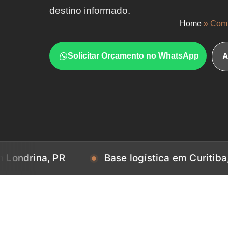
destino informado.
Home
»
Comp
Solicitar Orçamento no WhatsApp
A
a, PR
Base logística em Curitiba, PR