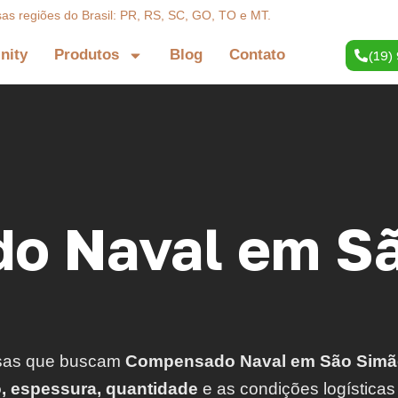
sas regiões do Brasil: PR, RS, SC, GO, TO e MT.
inity
Produtos
Blog
Contato
(19)
o Naval em S
sas que buscam
Compensado Naval em São Simã
o, espessura, quantidade
e as condições logísticas