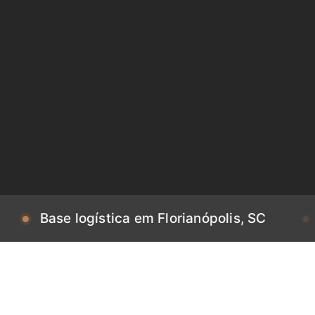
se logística em Florianópolis, SC
Base lo