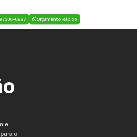
 97106-0987
Orçamento Rápido
ão
o e
 para o