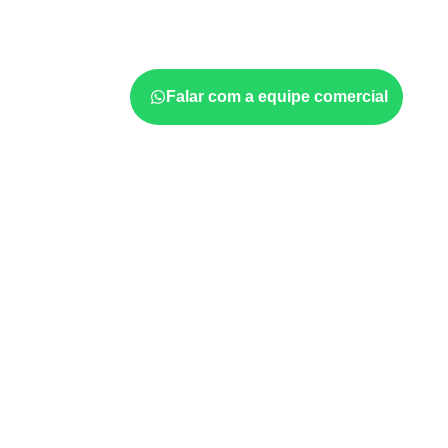
indústria, transporte e revestimento
sujeit
considerar a aplicação, a espessura, o acaba
documentadas do painel.
Falar com a equipe comercial
Usos profissionais do Co
Móveis, divisórias e componentes de
m
exposição e acabamento.
Revestimentos, paredes, pisos e div
com a ficha técnica.