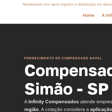
Atendimento com apoio logístico e distribuição em diver
Home
A Inf
FORNECIMENTO DE COMPENSADO NAVAL
Compensad
Simão - SP
A
Infinity Compensados
atende empre
região
. A cotação considera a
aplicaçã