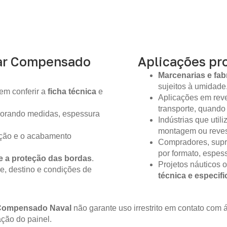
ar Compensado
Aplicações pro
Marcenarias e fab
sujeitos à umidade
em conferir a
ficha técnica
e
Aplicações em reve
transporte, quando
gnorando medidas, espessura
Indústrias que util
montagem ou reves
ição e o acabamento
Compradores, supr
por formato, espes
e a proteção das bordas
.
Projetos náuticos 
e, destino e condições de
técnica e especif
Compensado Naval
não garante uso irrestrito em contato co
ção do painel.