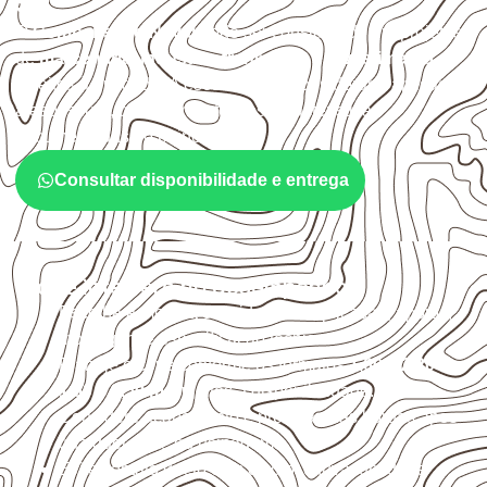
SP?
O
Compensado Naval
pode ser considerado em projetos
de
marcenaria, indústria, transporte e revestimento
sujeitos à umidade. A escolha deve considerar a aplicação,
a espessura, o acabamento e as características
documentadas do painel.
Consultar disponibilidade e entrega
O que interfere no desempenho
Escolha a medida considerando aplicação, apoios,
montagem e especificação técnica.
Planeje o corte conforme os formatos
1,60 × 2,20 m e
1,60 × 2,50 m
, sujeitos à disponibilidade.
Considere acabamento e proteção das bordas após
qualquer corte ou usinagem.
Evite contato direto com o solo, chuva, umidade