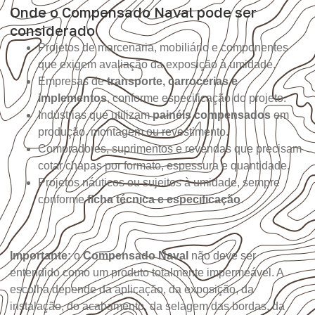
Onde o Compensado Naval pode ser
considerado
Projetos de marcenaria, mobiliário e componentes
que exigem avaliação da exposição à umidade.
Empresas de
transporte, carrocerias e
implementos
, conforme especificação do projeto.
Indústrias que utilizam
painéis compensados
em
produção, montagem ou revestimento.
Compradores, suprimentos e revendas que precisam
cotar chapas por formato, espessura e quantidade.
Projetos náuticos ou sujeitos à umidade, sempre
conforme
ficha técnica e especificação
.
Importante:
o
Compensado Naval
não deve ser
entendido como um produto totalmente impermeável. A
escolha depende da aplicação, da exposição, da
instalação, do acabamento, da selagem das bordas, da