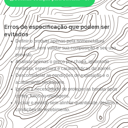
Erros de especificação que podem ser
evitados
Definir o produto apenas pela nomenclatura
comercial, sem validar sua composição e seu uso
previsto.
Analisar apenas o preço por chapa, ignorando
medidas, espessura e características do painel.
Desconsiderar as condições de exposição e o
acabamento necessário.
Ignorar a necessidade de proteger as bordas após
cortes, furos ou usinagens.
Fechar o pedido sem alinhar quantidade, destino e
condições de recebimento.