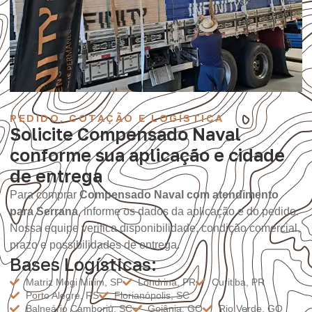
PEDIDO, COTAÇÃO E LOGÍSTICA
Solicite Compensado Naval
conforme sua aplicação e cidade
de entrega
Para comprar
Compensado Naval com atendimento
para Serrana
, informe os dados da aplicação e do pedido.
Nossa equipe verifica disponibilidade, condição comercial,
prazo e possibilidades de entrega.
Bases Logísticas:
Matriz Mogi Mirim, SP
Londrina, PR
Curitiba, PR
Porto Alegre, RS
Florianópolis, SC
Balneário Camboriú, SC
Goiânia, GO
Rio Verde, GO