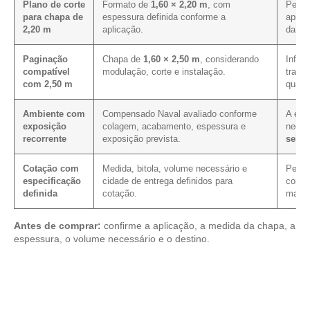
Plano de corte
Formato de
1,60 × 2,20 m
, com
Permit
para chapa de
espessura definida conforme a
aprov
2,20 m
aplicação.
da co
Paginação
Chapa de
1,60 × 2,50 m
, considerando
Influe
compatível
modulação, corte e instalação.
trans
com 2,50 m
quant
Ambiente com
Compensado Naval avaliado conforme
A exp
exposição
colagem, acabamento, espessura e
neces
recorrente
exposição prevista.
sela
Cotação com
Medida, bitola, volume necessário e
Permit
especificação
cidade de entrega definidos para
condi
definida
cotação.
mais 
Antes de comprar:
confirme a aplicação, a medida da chapa, a
espessura, o volume necessário e o destino.
Compare as alternativas em nosso portfólio de