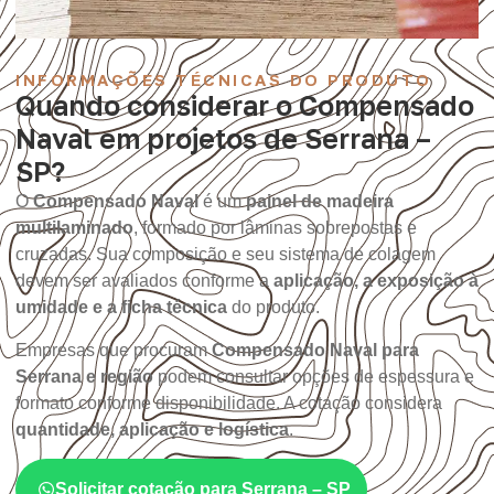
INFORMAÇÕES TÉCNICAS DO PRODUTO
Quando considerar o Compensado
Naval em projetos de Serrana –
SP?
O
Compensado Naval
é um
painel de madeira
multilaminado
, formado por lâminas sobrepostas e
cruzadas. Sua composição e seu sistema de colagem
devem ser avaliados conforme a
aplicação, a exposição à
umidade e a ficha técnica
do produto.
Empresas que procuram
Compensado Naval para
Serrana e região
podem consultar opções de espessura e
formato conforme disponibilidade. A cotação considera
quantidade, aplicação e logística
.
Solicitar cotação para Serrana – SP