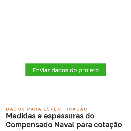
Consulte Compensado Naval
para Serrana – SP
A Infinity atende empresas que precisam de
Compensado Naval para marcenaria,
indústria, transporte e revestimentos
.
Disponibilidade, prazo e entrega são
confirmados após a análise da solicitação.
Enviar dados do projeto
DADOS PARA ESPECIFICAÇÃO
Medidas e espessuras do
Compensado Naval para cotação