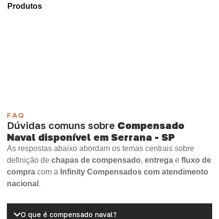
Produtos
e selecione o material mais indicado para sua
aplicação.
Compensado Plastificado
Plastificado 2 Processos
Compensado Plywood
Madeirite Resinado Fenólico
Madeirite Resinado Cola Branca
OSB Tapume
OSB Home Plus
OSB Induplac
FAQ
Dúvidas comuns sobre
Compensado
Naval disponível em Serrana - SP
As respostas abaixo abordam os temas centrais sobre
definição de
chapas de compensado
,
entrega
e
fluxo de
compra
com a
Infinity Compensados com atendimento
nacional
.
O que é compensado naval?