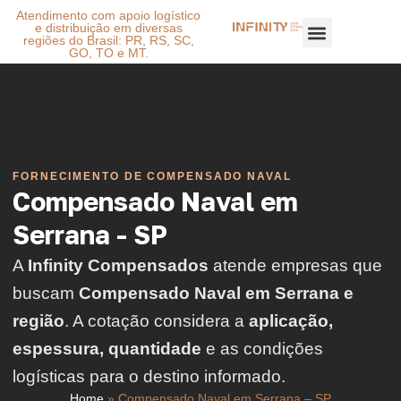
Atendimento com apoio logístico
e distribuição em diversas
regiões do Brasil: PR, RS, SC,
GO, TO e MT.
FORNECIMENTO DE COMPENSADO NAVAL
Compensado Naval em
Serrana - SP
A
Infinity Compensados
atende empresas que
buscam
Compensado Naval em Serrana e
região
. A cotação considera a
aplicação,
espessura, quantidade
e as condições
logísticas para o destino informado.
Home
»
Compensado Naval em Serrana – SP