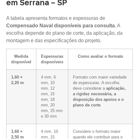
em Serrana – SP
A tabela apresenta formatos e espessuras de
Compensado Naval disponíveis para consulta
. A
escolha depende do plano de corte, da aplicação, da
montagem e das especificações do projeto.
Medida
Espessuras
Como avaliar o formato
disponível
disponíveis
1,60 ×
4 mm, 6
Formato com maior variedade
2,20 m
mm, 10
de espessuras. A escolha
mm, 12
deve considerar a
aplicação,
mm, 15
a rigidez necessária, a
mm, 18
disposição dos apoios e o
mm, 20
plano de corte
.
mm, 25 mm
e 30 mm
1,60 ×
4 mm, 10
Considere o formato maior
2,50 m
mm, 15
quando ele contribuir para o