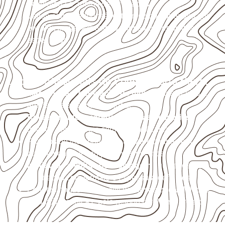
acumulada e apoios desnivelados.
Valide com o responsável técnico qualquer uso que
envolva carga, exposição intensa ou requisitos
específicos.
Usos profissionais do Compensado Naval
Marcenaria e fabricação de móveis
destinados a
ambientes sujeitos à umidade.
Revestimentos, paredes, pisos e divisórias
,
quando compatíveis com a ficha técnica.
Projetos de transporte que utilizam chapas em
revestimentos e componentes internos.
Indústrias e linhas de montagem
que necessitam
de chapas com formato e espessura definidos.
Projetos náuticos específicos, desde que validados
pela ficha técnica e pelo responsável pelo projeto.