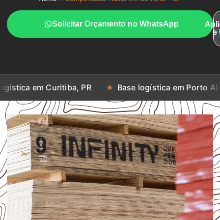
Solicitar Orçamento no WhatsApp
Apl
e
Curitiba, PR
Base logística em Porto Alegre, RS