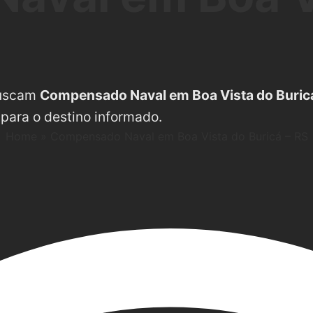
buscam
Compensado Naval em Boa Vista do Buricá
 para o destino informado.
Home
»
Compensado Naval em Boa Vista do Buricá – RS