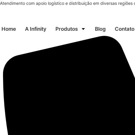
Ir
Atendimento com apoio logístico e distribuição em diversas regiões 
para
o
conteúdo
Home
A Infinity
Produtos
Blog
Contato