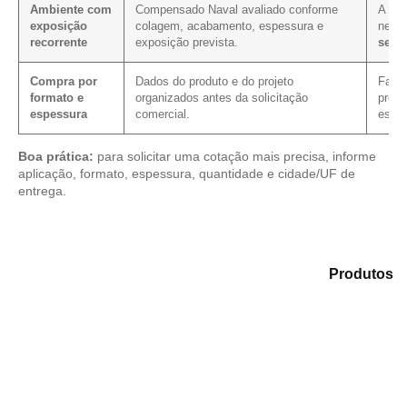
Ambiente com
Compensado Naval avaliado conforme
A exp
exposição
colagem, acabamento, espessura e
nece
recorrente
exposição prevista.
sela
Compra por
Dados do produto e do projeto
Facil
formato e
organizados antes da solicitação
prop
espessura
comercial.
espec
Boa prática:
para solicitar uma cotação mais precisa, informe
aplicação, formato, espessura, quantidade e cidade/UF de
entrega.
Analise as alternativas em nosso catálogo de
Produtos
e identifique o tipo de chapa mais indicado para sua
necessidade.
Compensado Plastificado
Plastificado 2 Processos
Compensado Plywood
Madeirite Resinado Fenólico
Madeirite Resinado Cola Branca
OSB Tapume
OSB Home Plus
OSB Induplac