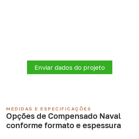
Organize sua cotação de
Compensado Naval
Antes de fechar a compra, confirme se a
espessura, o formato e a aplicação
estão alinhados à necessidade. Envie as
informações para receber uma cotação.
Enviar dados do projeto
MEDIDAS E ESPECIFICAÇÕES
Opções de Compensado Naval
conforme formato e espessura