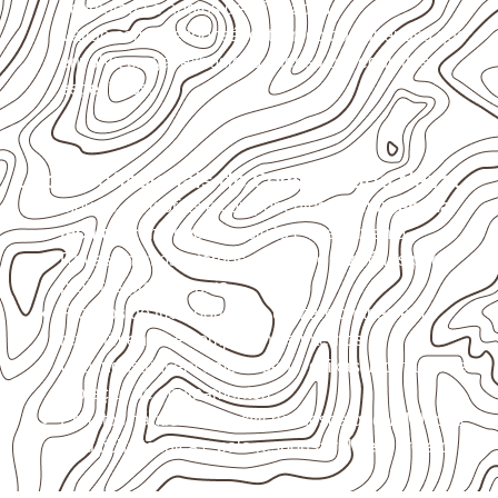
acumulada e apoios desnivelados.
Valide com o responsável técnico qualquer uso que
envolva carga, exposição intensa ou requisitos
específicos.
Usos profissionais do Compensado Naval
Móveis, divisórias e componentes de
marcenaria
técnica
, conforme exposição e acabamento.
Revestimentos internos, painéis e divisórias para
projetos profissionais.
Projetos de transporte que utilizam chapas em
revestimentos e componentes internos.
Uso industrial em embalagens, caixas, montagem e
proteção de equipamentos.
Projetos náuticos específicos, desde que validados
pela ficha técnica e pelo responsável pelo projeto.