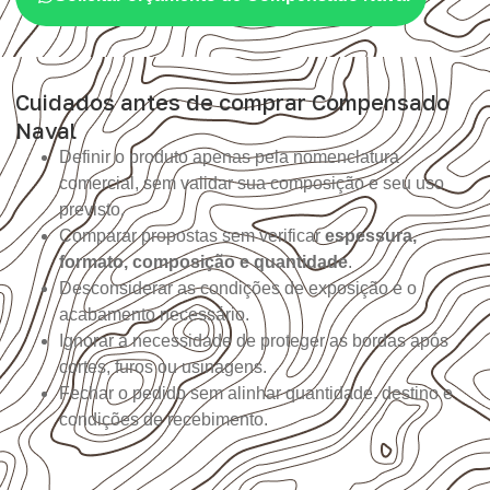
Cuidados antes de comprar Compensado
Naval
Definir o produto apenas pela nomenclatura
comercial, sem validar sua composição e seu uso
previsto.
Comparar propostas sem verificar
espessura,
formato, composição e quantidade
.
Desconsiderar as condições de exposição e o
acabamento necessário.
Ignorar a necessidade de proteger as bordas após
cortes, furos ou usinagens.
Fechar o pedido sem alinhar quantidade, destino e
condições de recebimento.