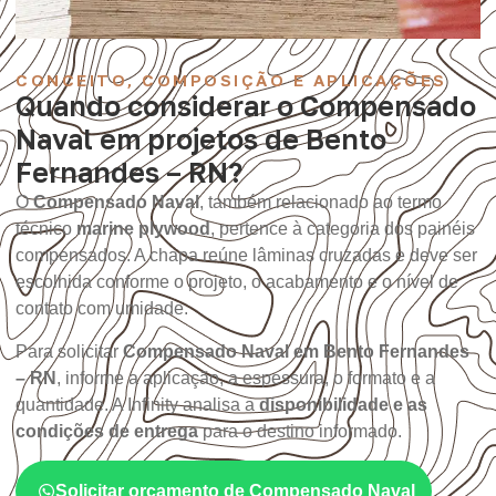
CONCEITO, COMPOSIÇÃO E APLICAÇÕES
Quando considerar o Compensado
Naval em projetos de Bento
Fernandes – RN?
O
Compensado Naval
, também relacionado ao termo
técnico
marine plywood
, pertence à categoria dos painéis
compensados. A chapa reúne lâminas cruzadas e deve ser
escolhida conforme o projeto, o acabamento e o nível de
contato com umidade.
Para solicitar
Compensado Naval em Bento Fernandes
– RN
, informe a aplicação, a espessura, o formato e a
quantidade. A Infinity analisa a
disponibilidade e as
condições de entrega
para o destino informado.
Solicitar orçamento de Compensado Naval