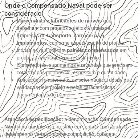
Onde o Compensado Naval pode ser
considerado
Marcenarias e fabricantes de móveis
que
trabalham com projetos sujeitos à umidade.
Empresas de
transporte, carrocerias e
implementos
, conforme especificação do projeto.
Indústrias que utilizam
painéis compensados
em
produção, montagem ou revestimento.
Compradores, suprimentos e revendas que precisam
cotar chapas por formato, espessura e quantidade.
Aplicações relacionadas ao setor náutico, desde que
validadas pelo projeto e pelas características
documentadas do painel.
Atenção à especificação:
a denominação
Compensado
Naval
não garante uso irrestrito em contato com água. O
desempenho varia conforme composição, colagem,