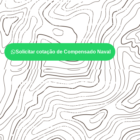
de Bento Fernandes?
Empresas que procuram
Compensado Naval em Bento
Fernandes
devem avaliar onde a chapa será instalada,
qual será o contato com umidade e quais cuidados de
acabamento serão necessários. Espessura, formato e
quantidade também interferem na compra.
Solicitar cotação de Compensado Naval
Cuidados antes e depois da aplicação
Escolha a medida considerando aplicação, apoios,
montagem e especificação técnica.
Planeje o corte conforme os formatos
1,60 × 2,20 m e
1,60 × 2,50 m
, sujeitos à disponibilidade.
Proteja cortes, furos e extremidades com a
selagem
indicada para o projeto
.
Evite contato direto com o solo, chuva, umidade