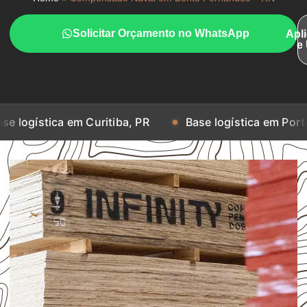
Solicitar Orçamento no WhatsApp
Apl
e
a em Curitiba, PR
Base logística em Porto Alegre, R