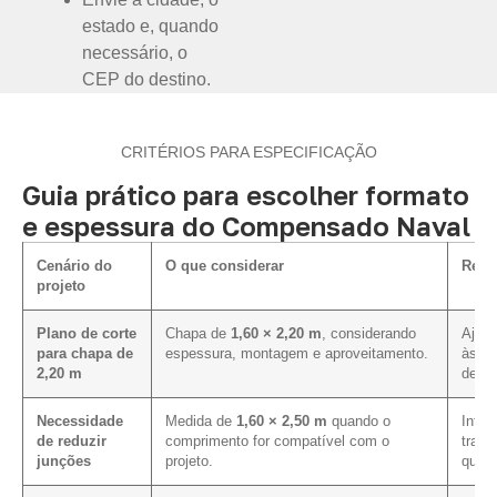
estado e, quando
necessário, o
CEP do destino.
CRITÉRIOS PARA ESPECIFICAÇÃO
Guia prático para escolher formato
e espessura do Compensado Naval
Cenário do
O que considerar
Rela
projeto
Plano de corte
Chapa de
1,60 × 2,20 m
, considerando
Ajuda
para chapa de
espessura, montagem e aproveitamento.
às d
2,20 m
defin
Necessidade
Medida de
1,60 × 2,50 m
quando o
Influ
de reduzir
comprimento for compatível com o
trans
junções
projeto.
quant