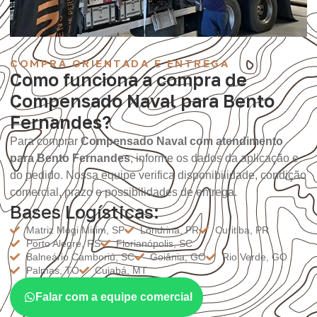
COMPRA ORIENTADA E ENTREGA
Como funciona a compra de
Compensado Naval para Bento
Fernandes?
Para comprar
Compensado Naval com atendimento
para Bento Fernandes
, informe os dados da aplicação e
do pedido. Nossa equipe verifica disponibilidade, condição
comercial, prazo e possibilidades de entrega.
Bases Logísticas:
Matriz Mogi Mirim, SP
Londrina, PR
Curitiba, PR
Porto Alegre, RS
Florianópolis, SC
Balneário Camboriú, SC
Goiânia, GO
Rio Verde, GO
Palmas, TO
Cuiabá, MT
Falar com a equipe comercial