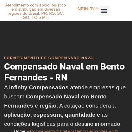
Atendimento com apoio logístico
e distribuição em diversas
regiões do Brasil: PR, RS, SC,
GO, TO e MT.
FORNECIMENTO DE COMPENSADO NAVAL
Compensado Naval em Bento
Fernandes - RN
A
Infinity Compensados
atende empresas que
buscam
Compensado Naval em Bento
Fernandes e região
. A cotação considera a
aplicação, espessura, quantidade
e as
condições logísticas para o destino informado.
Home
»
Compensado Naval em Bento Fernandes – RN