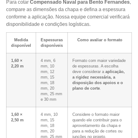
Para cotar
Compensado Naval para Bento Fernandes
,
compare as dimensões da chapa e defina a espessura
conforme a aplicação. Nossa equipe comercial verificará
disponibilidade e condições logísticas.
Medida
Espessuras
Como avaliar o formato
disponível
disponíveis
1,60 ×
4 mm, 6
Formato com maior variedade
2,20 m
mm, 10
de espessuras. A escolha
mm, 12
deve considerar a
aplicação,
mm, 15
a rigidez necessária, a
mm, 18
disposição dos apoios e o
mm, 20
plano de corte
.
mm, 25 mm
e 30 mm
1,60 ×
4 mm, 10
Considere o formato maior
2,50 m
mm, 15
quando ele contribuir para o
mm, 18
aproveitamento da chapa e
mm, 20
para a redução de cortes ou
mm, 25 mm
junções no projeto.