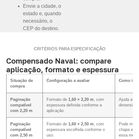
Envie a cidade, o
estado e, quando
necessário, o
CEP do destino.
CRITÉRIOS PARA ESPECIFICAÇÃO
Compensado Naval: compare
aplicação, formato e espessura
Situação de
Configuração a avaliar
Como infl
compra
Paginação
Formato de
1,60 × 2,20 m
, com
Ajuda a al
compatível
espessura definida conforme a
dimensões 
com 2,20 m
aplicação.
Paginação
Formato de
1,60 × 2,50 m
, com
Pode melho
compatível
espessura escolhida conforme o
chapa em p
com 2,50 m
uso.
essa medid