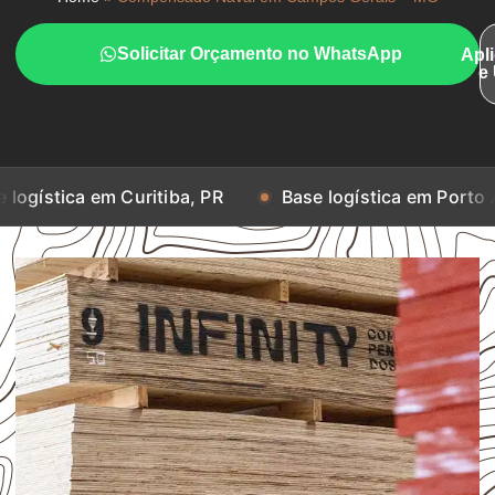
Solicitar Orçamento no WhatsApp
Apl
e
a em Curitiba, PR
Base logística em Porto Alegre, R