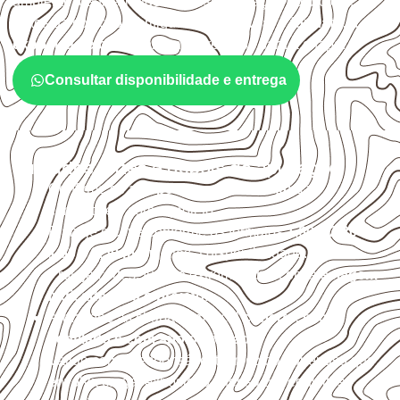
ambiente, da finalidade e da especificação do projeto.
Antes da cotação, verifique a
espessura, o formato, a
exposição e o acabamento
previstos para a chapa.
Consultar disponibilidade e entrega
Cuidados antes e depois da aplicação
Confirme se a
espessura e o formato
são
compatíveis com o projeto.
Planeje o corte conforme os formatos
1,60 × 2,20 m e
1,60 × 2,50 m
, sujeitos à disponibilidade.
Proteja cortes, furos e extremidades com a
selagem
indicada para o projeto
.
Armazene as chapas em local
coberto, seco,
ventilado e com apoio nivelado
.
Valide com o responsável técnico qualquer uso que
envolva carga, exposição intensa ou requisitos