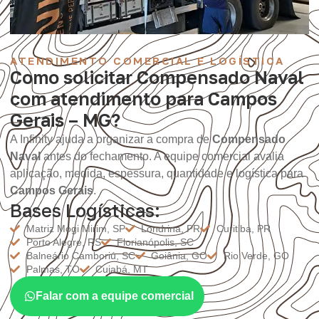
ATENDIMENTO COMERCIAL E LOGÍSTICA
Como solicitar Compensado Naval
com atendimento para Campos
Gerais – MG?
A Infinity ajuda a organizar a compra de
Compensado
Naval
antes do fechamento. A equipe comercial avalia
aplicação, medida, espessura, quantidade e logística para
Campos Gerais
.
Bases Logísticas:
Matriz Mogi Mirim, SP
Londrina, PR
Curitiba, PR
Porto Alegre, RS
Florianópolis, SC
Balneário Camboriú, SC
Goiânia, GO
Rio Verde, GO
Palmas, TO
Cuiabá, MT
Falar com a equipe comercial