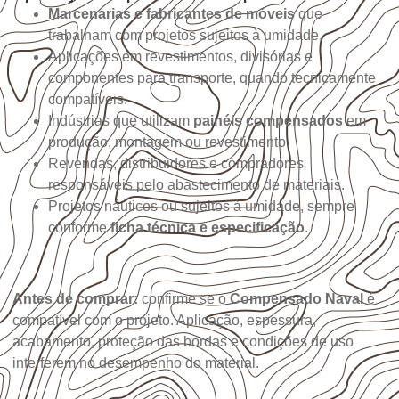
Marcenarias e fabricantes de móveis
que
trabalham com projetos sujeitos à umidade.
Aplicações em revestimentos, divisórias e
componentes para transporte, quando tecnicamente
compatíveis.
Indústrias que utilizam
painéis compensados
em
produção, montagem ou revestimento.
Revendas, distribuidores e compradores
responsáveis pelo abastecimento de materiais.
Projetos náuticos ou sujeitos à umidade, sempre
conforme
ficha técnica e especificação
.
Antes de comprar:
confirme se o
Compensado Naval
é
compatível com o projeto. Aplicação, espessura,
acabamento, proteção das bordas e condições de uso
interferem no desempenho do material.