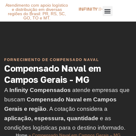
Atendimento com apoio logístico
e distribuição em diversas
regiões do Brasil: PR, RS, SC,
GO, TO e MT.
FORNECIMENTO DE COMPENSADO NAVAL
Compensado Naval em
Campos Gerais - MG
A
Infinity Compensados
atende empresas que
buscam
Compensado Naval em Campos
Gerais e região
. A cotação considera a
aplicação, espessura, quantidade
e as
condições logísticas para o destino informado.
Home
»
Compensado Naval em Campos Gerais – MG