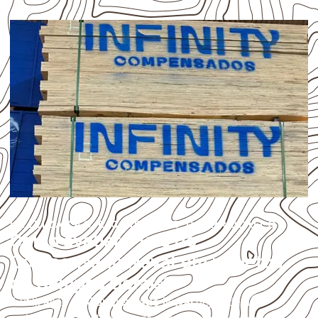
UTILIZAÇÃO E CUIDADOS DO PRODUTO
Como avaliar o uso do
Compensado Naval em projetos
de Campos Gerais?
A utilização do
Compensado Naval
depende do