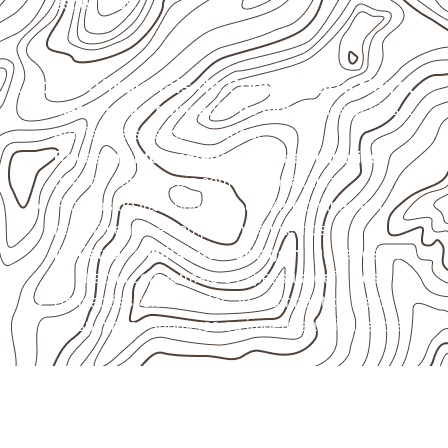
específicos.
Usos profissionais do Compensado Naval
Marcenaria e fabricação de móveis
destinados a
ambientes sujeitos à umidade.
Revestimentos, paredes, pisos e divisórias
,
quando compatíveis com a ficha técnica.
Projetos de transporte que utilizam chapas em
revestimentos e componentes internos.
Indústrias e linhas de montagem
que necessitam
de chapas com formato e espessura definidos.
Aplicações relacionadas ao setor náutico, sem
presumir uso submerso ou impermeabilidade total.
Precisa de Compensado Naval