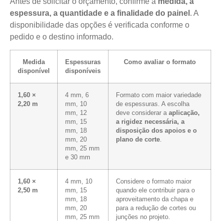
Antes de solicitar o orçamento, confirme a
medida, a
espessura, a quantidade e a finalidade do painel
. A
disponibilidade das opções é verificada conforme o
pedido e o destino informado.
Medida
Espessuras
Como avaliar o formato
disponível
disponíveis
1,60 ×
4 mm, 6
Formato com maior variedade
2,20 m
mm, 10
de espessuras. A escolha
mm, 12
deve considerar a
aplicação,
mm, 15
a rigidez necessária, a
mm, 18
disposição dos apoios e o
mm, 20
plano de corte
.
mm, 25 mm
e 30 mm
1,60 ×
4 mm, 10
Considere o formato maior
2,50 m
mm, 15
quando ele contribuir para o
mm, 18
aproveitamento da chapa e
mm, 20
para a redução de cortes ou
mm, 25 mm
junções no projeto.