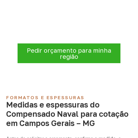
para sua empresa?
A Infinity atende empresas que precisam de
Compensado Naval para marcenaria,
indústria, transporte e revestimentos
.
Disponibilidade, prazo e entrega são
confirmados após a análise da solicitação.
Pedir orçamento para minha
região
FORMATOS E ESPESSURAS
Medidas e espessuras do
Compensado Naval para cotação
em Campos Gerais – MG