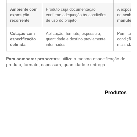
Ambiente com
Produto cuja documentação
A exposiçã
exposição
confirme adequação às condições
de
acabam
recorrente
de uso do projeto.
manutenç
Cotação com
Aplicação, formato, espessura,
Permite ver
especificação
quantidade e destino previamente
condição c
definida
informados.
mais clare
Para comparar propostas:
utilize a mesma especificação de
produto, formato, espessura, quantidade e entrega.
Compare as alternativas em nosso mix de
Produtos
e
selecione o produto mais indicado para sua demanda.
Compensado Plastificado
Plastificado 2 Processos
Compensado Plywood
Madeirite Resinado Fenólico
Madeirite Resinado Cola Branca
OSB Tapume
OSB Home Plus
OSB Induplac