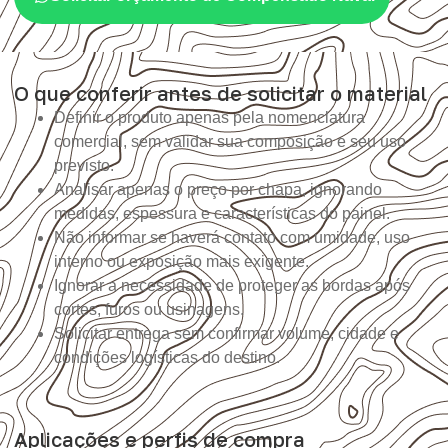
O que conferir antes de solicitar o material
Definir o produto apenas pela nomenclatura
comercial, sem validar sua composição e seu uso
previsto.
Analisar apenas o preço por chapa, ignorando
medidas, espessura e características do painel.
Não informar se haverá contato com umidade, uso
interno ou exposição mais exigente.
Ignorar a necessidade de proteger as bordas após
cortes, furos ou usinagens.
Solicitar entrega sem confirmar volume, cidade e
condições logísticas do destino.
Aplicações e perfis de compra