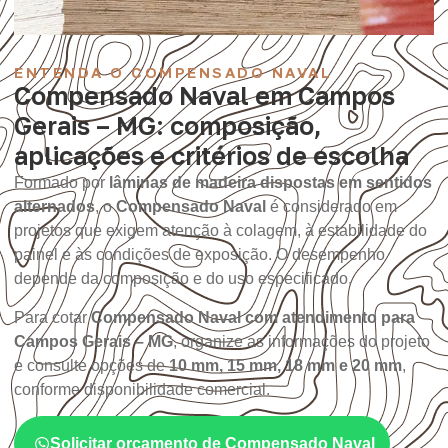
ENTENDA O COMPENSADO NAVAL
Compensado Naval em Campos
Gerais – MG: composição,
aplicações e critérios de escolha
Formado por
lâminas de madeira dispostas em sentidos
alternados
, o
Compensado Naval
é considerado em
projetos que exigem atenção à colagem, à estabilidade do
painel e às condições de exposição. O desempenho
depende da composição e do uso especificado.
Para cotar
Compensado Naval com atendimento para
Campos Gerais – MG
, organize as informações do projeto
e consulte opções de
10 mm, 15 mm, 18 mm e 20 mm
,
conforme disponibilidade comercial.
Solicitar orçamento de Compensado Naval