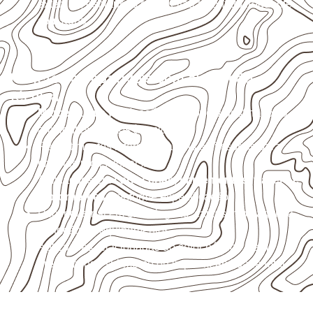
externas, estruturais ou sujeitas a contato frequente
com água.
Projetos compatíveis com avaliação
técnica
Marcenaria e fabricação de móveis
destinados a
ambientes sujeitos à umidade.
Revestimentos internos, painéis e divisórias para
projetos profissionais.
Aplicações em
carrocerias, implementos, trailers e
motorhomes
, conforme especificação.
Uso industrial em embalagens, caixas, montagem e
proteção de equipamentos.
Aplicações relacionadas ao setor náutico, sem
presumir uso submerso ou impermeabilidade total.