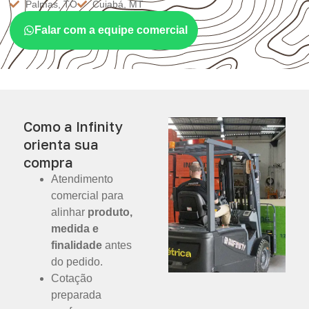
Palmas, TO
Cuiabá, MT
Falar com a equipe comercial
Como a Infinity
orienta sua
compra
Atendimento
comercial para
alinhar
produto,
medida e
finalidade
antes
do pedido.
Cotação
preparada