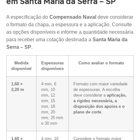
em Santa Maria da Serra – SP
A especificação do
Compensado Naval
deve considerar
o formato da chapa, a espessura e a aplicação. Consulte
as opções disponíveis e informe a quantidade necessária
para receber uma cotação destinada a
Santa Maria da
Serra – SP
.
Medida
Espessuras
Como avaliar o formato
disponível
disponíveis
1,60 ×
4 mm, 6
Formato com maior variedade
2,20 m
mm, 10
de espessuras. A escolha
mm, 12
deve considerar a
aplicação,
mm, 15
a rigidez necessária, a
mm, 18
disposição dos apoios e o
mm, 20
plano de corte
.
mm, 25 mm
e 30 mm
1,60 ×
4 mm, 10
Considere o formato maior