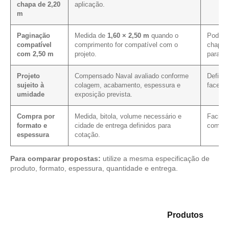
chapa de 2,20
aplicação.
m
Paginação
Medida de
1,60 × 2,50 m
quando o
Pode m
compatível
comprimento for compatível com o
chapa 
com 2,50 m
projeto.
para e
Projeto
Compensado Naval avaliado conforme
Define
sujeito à
colagem, acabamento, espessura e
faces, 
umidade
exposição prevista.
Compra por
Medida, bitola, volume necessário e
Facilit
formato e
cidade de entrega definidos para
com as
espessura
cotação.
Para comparar propostas:
utilize a mesma especificação de
produto, formato, espessura, quantidade e entrega.
Compare as opções em nosso mix de
Produtos
e
encontre o produto mais adequado para sua aplicação.