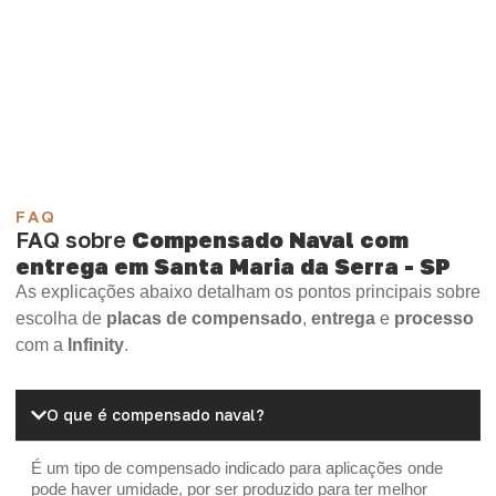
Compensado Plastificado
Plastificado 2 Processos
Compensado Plywood
Madeirite Resinado Fenólico
Madeirite Resinado Cola Branca
OSB Tapume
OSB Home Plus
OSB Induplac
FAQ
FAQ sobre
Compensado Naval com
entrega em Santa Maria da Serra - SP
As explicações abaixo detalham os pontos principais sobre
escolha de
placas de compensado
,
entrega
e
processo
com a
Infinity
.
O que é compensado naval?
É um tipo de compensado indicado para aplicações onde
pode haver umidade, por ser produzido para ter melhor