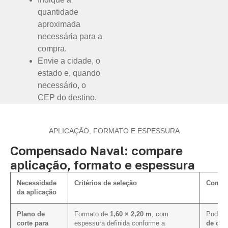
quantidade
aproximada
necessária para a
compra.
Envie a cidade, o
estado e, quando
necessário, o
CEP do destino.
APLICAÇÃO, FORMATO E ESPESSURA
Compensado Naval: compare
aplicação, formato e espessura
Necessidade
Critérios de seleção
Como i
da aplicação
Plano de
Formato de
1,60 × 2,20 m
, com
Pode fa
corte para
espessura definida conforme a
de cor