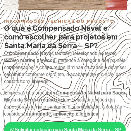
INFORMAÇÕES TÉCNICAS DO PRODUTO
O que é Compensado Naval e
como escolher para projetos em
Santa Maria da Serra – SP?
O
Compensado Naval
, também relacionado ao termo
técnico
marine plywood
, pertence à categoria dos painéis
compensados. A chapa reúne lâminas cruzadas e deve ser
escolhida conforme o projeto, o acabamento e o nível de
contato com umidade.
Empresas que procuram
Compensado Naval para Santa
Maria da Serra e região
podem consultar opções de
espessura e formato conforme disponibilidade. A cotação
considera
quantidade, aplicação e logística
.
Solicitar cotação para Santa Maria da Serra – SP