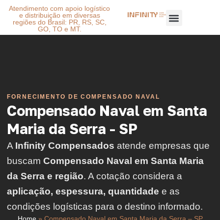
Atendimento com apoio logístico
e distribuição em diversas
regiões do Brasil: PR, RS, SC,
GO, TO e MT.
FORNECIMENTO DE COMPENSADO NAVAL
Compensado Naval em Santa
Maria da Serra - SP
A
Infinity Compensados
atende empresas que
buscam
Compensado Naval em Santa Maria
da Serra e região
. A cotação considera a
aplicação, espessura, quantidade
e as
condições logísticas para o destino informado.
Home
»
Compensado Naval em Santa Maria da Serra – SP