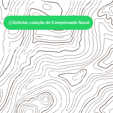
exposição à umidade e à estabilidade dimensional
. A
adequação deve ser confirmada conforme a ficha técnica e
as condições de uso.
Solicitar cotação de Compensado Naval
Cuidados com corte, acabamento e
armazenamento
Confirme se a
espessura e o formato
são
compatíveis com o projeto.
Planeje o corte conforme os formatos
1,60 × 2,20 m e
1,60 × 2,50 m
, sujeitos à disponibilidade.
Considere acabamento e proteção das bordas após
qualquer corte ou usinagem.
Evite contato direto com o solo, chuva, umidade
acumulada e apoios desnivelados.
Consulte a ficha técnica antes de aplicações