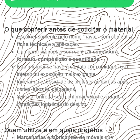
O que conferir antes de solicitar o material
Escolher somente pelo nome “naval”, sem conferir a
ficha técnica
e a aplicação.
Comparar propostas sem verificar
espessura,
formato, composição e quantidade
.
Não informar se haverá contato com umidade, uso
interno ou exposição mais exigente.
Ignorar a necessidade de proteger as bordas após
cortes, furos ou usinagens.
Solicitar entrega sem confirmar volume, cidade e
condições logísticas do destino.
Quem utiliza e em quais projetos
Marcenarias e fabricantes de móveis
que