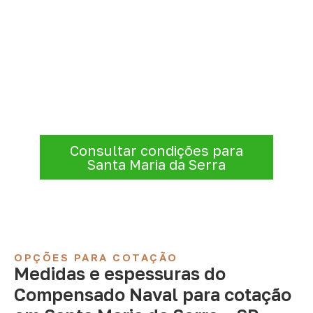
Compensado Naval para seu
projeto: consulte as opções
A Infinity atende empresas que precisam de
Compensado Naval para marcenaria,
indústria, transporte e revestimentos
.
Disponibilidade, prazo e entrega são
confirmados após a análise da solicitação.
Consultar condições para
Santa Maria da Serra
OPÇÕES PARA COTAÇÃO
Medidas e espessuras do
Compensado Naval para cotação