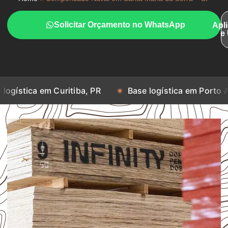
Solicitar Orçamento no WhatsApp
Apl
e
m Curitiba, PR
Base logística em Porto Alegre, RS