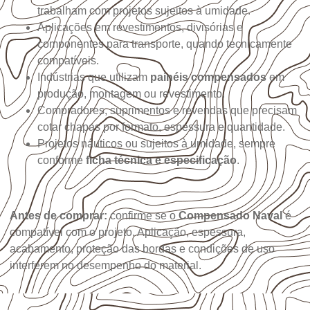
trabalham com projetos sujeitos à umidade.
Aplicações em revestimentos, divisórias e
componentes para transporte, quando tecnicamente
compatíveis.
Indústrias que utilizam
painéis compensados
em
produção, montagem ou revestimento.
Compradores, suprimentos e revendas que precisam
cotar chapas por formato, espessura e quantidade.
Projetos náuticos ou sujeitos à umidade, sempre
conforme
ficha técnica e especificação
.
Antes de comprar:
confirme se o
Compensado Naval
é
compatível com o projeto. Aplicação, espessura,
acabamento, proteção das bordas e condições de uso
interferem no desempenho do material.