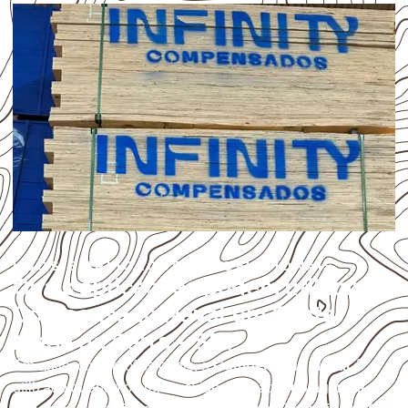
USOS E APLICAÇÕES PROFISSIONAIS
Quais aplicações podem utilizar
Compensado Naval em Santa
Maria da Serra – SP?
Em aplicações profissionais, o
Compensado Naval
é
utilizado quando o projeto exige atenção à
colagem, à