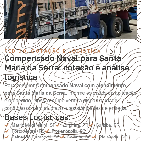
PEDIDO, COTAÇÃO E LOGÍSTICA
Compensado Naval para Santa
Maria da Serra: cotação e análise
logística
Para comprar
Compensado Naval com atendimento
para Santa Maria da Serra
, informe os dados da aplicação
e do pedido. Nossa equipe verifica disponibilidade,
condição comercial, prazo e possibilidades de entrega.
Bases Logísticas:
Matriz Mogi Mirim, SP
Londrina, PR
Curitiba, PR
Porto Alegre, RS
Florianópolis, SC
Balneário Camboriú, SC
Goiânia, GO
Rio Verde, GO