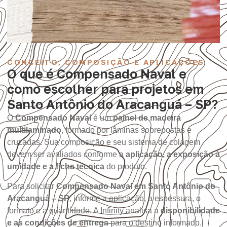
CONCEITO, COMPOSIÇÃO E APLICAÇÕES
O que é Compensado Naval e
como escolher para projetos em
Santo Antônio do Aracanguá – SP?
O
Compensado Naval
é um
painel de madeira
multilaminado
, formado por lâminas sobrepostas e
cruzadas. Sua composição e seu sistema de colagem
devem ser avaliados conforme a
aplicação, a exposição à
umidade e a ficha técnica
do produto.
Para solicitar
Compensado Naval em Santo Antônio do
Aracanguá – SP
, informe a aplicação, a espessura, o
formato e a quantidade. A Infinity analisa a
disponibilidade
e as condições de entrega
para o destino informado.