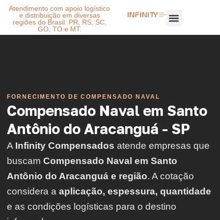
Atendimento com apoio logístico
e distribuição em diversas
regiões do Brasil: PR, RS, SC,
GO, TO e MT.
FORNECIMENTO DE COMPENSADO NAVAL
Compensado Naval em Santo
Antônio do Aracanguá - SP
A
Infinity Compensados
atende empresas que
buscam
Compensado Naval em Santo
Antônio do Aracanguá e região
. A cotação
considera a
aplicação, espessura, quantidade
e as condições logísticas para o destino