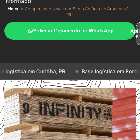
informado.
Home
»
Compensado Naval em Santo Antônio do Aracanguá –
SP
Solicitar Orçamento no WhatsApp
Apl
e
em Curitiba, PR
Base logística em Porto Alegre, RS