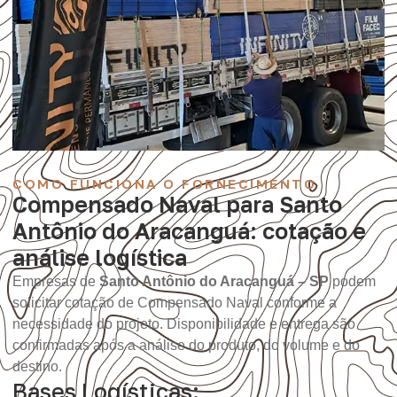
COMO FUNCIONA O FORNECIMENTO
Compensado Naval para Santo
Antônio do Aracanguá: cotação e
análise logística
Empresas de
Santo Antônio do Aracanguá – SP
podem
solicitar cotação de Compensado Naval conforme a
necessidade do projeto. Disponibilidade e entrega são
confirmadas após a análise do produto, do volume e do
destino.
Bases Logísticas: