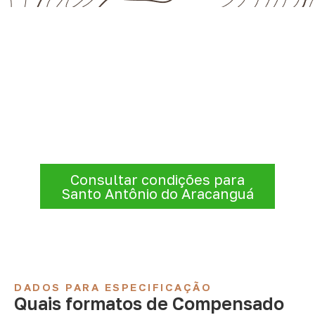
Compensado Naval para seu
projeto: consulte as opções
Consulte opções de
Compensado Naval
conforme a finalidade do projeto. Nossa
equipe comercial ajuda a organizar medidas,
volume e condições de atendimento para
sua região.
Consultar condições para
Santo Antônio do Aracanguá
DADOS PARA ESPECIFICAÇÃO
Quais formatos de Compensado