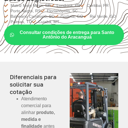
Matriz Mogi Mirim, SP
Londrina, PR
Curitiba, PR
Porto Alegre, RS
Florianópolis, SC
Balneário Camboriú, SC
Goiânia, GO
Rio Verde, GO
Palmas, TO
Cuiabá, MT
Consultar condições de entrega para Santo
Antônio do Aracanguá
Diferenciais para
solicitar sua
cotação
Atendimento
comercial para
alinhar
produto,
medida e
finalidade
antes