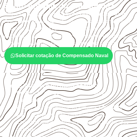
Santo Antônio do Aracanguá?
Empresas que procuram
Compensado Naval em Santo
Antônio do Aracanguá
devem avaliar onde a chapa será
instalada, qual será o contato com umidade e quais
cuidados de acabamento serão necessários. Espessura,
formato e quantidade também interferem na compra.
Solicitar cotação de Compensado Naval
O que interfere no desempenho
Confirme se a
espessura e o formato
são
compatíveis com o projeto.
Planeje o corte conforme os formatos
1,60 × 2,20 m e
1,60 × 2,50 m
, sujeitos à disponibilidade.
Considere acabamento e proteção das bordas após
qualquer corte ou usinagem.
Evite contato direto com o solo, chuva, umidade