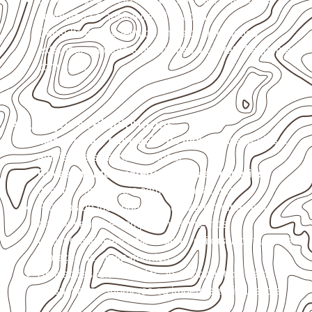
acumulada e apoios desnivelados.
Consulte a ficha técnica antes de aplicações
externas, estruturais ou sujeitas a contato frequente
com água.
Aplicações relacionadas
Marcenaria e fabricação de móveis
destinados a
ambientes sujeitos à umidade.
Revestimentos, paredes, pisos e divisórias
,
quando compatíveis com a ficha técnica.
Projetos de transporte que utilizam chapas em
revestimentos e componentes internos.
Uso industrial em embalagens, caixas, montagem e
proteção de equipamentos.
Aplicações relacionadas ao setor náutico, sem
presumir uso submerso ou impermeabilidade total.