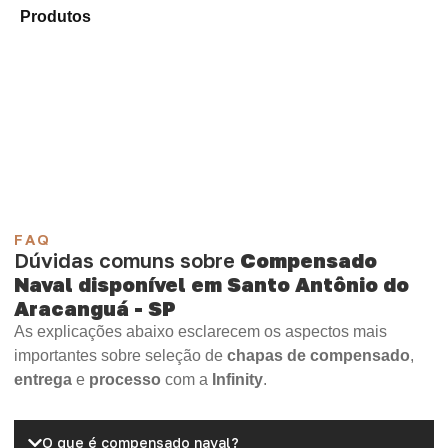
Produtos
e selecione o tipo de chapa mais compatível
para sua aplicação.
Compensado Plastificado
Plastificado 2 Processos
Compensado Plywood
Madeirite Resinado Fenólico
Madeirite Resinado Cola Branca
OSB Tapume
OSB Home Plus
OSB Induplac
FAQ
Dúvidas comuns sobre
Compensado
Naval disponível em Santo Antônio do
Aracanguá - SP
As explicações abaixo esclarecem os aspectos mais
importantes sobre seleção de
chapas de compensado
,
entrega
e
processo
com a
Infinity
.
O que é compensado naval?