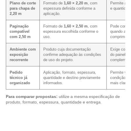
Plano de corte
Formato de
1,60 × 2,20 m
, com
Permite aval
para chapa de
espessura definida conforme a
e quantidad
2,20 m
aplicação.
Paginação
Formato de
1,60 × 2,50 m
, com
Pode contri
compatível
espessura escolhida conforme o
quando a pa
com 2,50 m
uso.
comprimento
Ambiente com
Produto cuja documentação
Exige confi
exposição
confirme adequação às condições
do painel e
recorrente
de uso do projeto.
complement
Pedido
Aplicação, formato, espessura,
Permite veri
técnico já
quantidade e destino previamente
condição co
organizado
informados.
mais clarez
Para comparar propostas:
utilize a mesma especificação de
produto, formato, espessura, quantidade e entrega.
Explore os modelos disponíveis em nosso portfólio de