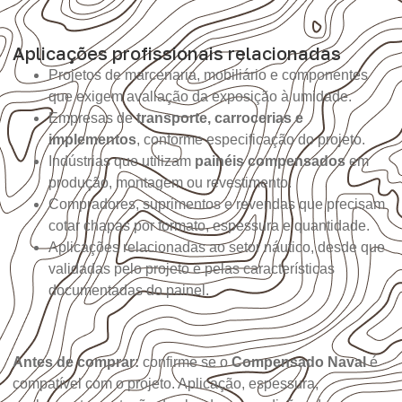
Aplicações profissionais relacionadas
Projetos de marcenaria, mobiliário e componentes
que exigem avaliação da exposição à umidade.
Empresas de
transporte, carrocerias e
implementos
, conforme especificação do projeto.
Indústrias que utilizam
painéis compensados
em
produção, montagem ou revestimento.
Compradores, suprimentos e revendas que precisam
cotar chapas por formato, espessura e quantidade.
Aplicações relacionadas ao setor náutico, desde que
validadas pelo projeto e pelas características
documentadas do painel.
Antes de comprar:
confirme se o
Compensado Naval
é
compatível com o projeto. Aplicação, espessura,