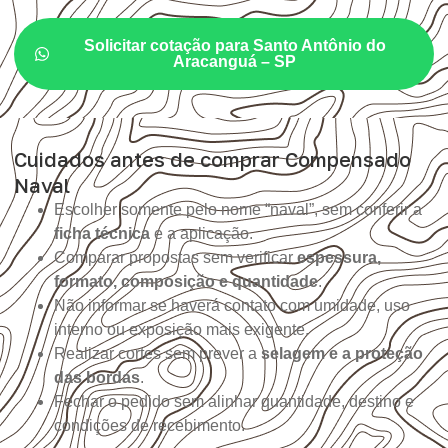
Solicitar cotação para Santo Antônio do
Aracanguá – SP
Cuidados antes de comprar Compensado
Naval
Escolher somente pelo nome “naval”, sem conferir a
ficha técnica
e a aplicação.
Comparar propostas sem verificar
espessura,
formato, composição e quantidade
.
Não informar se haverá contato com umidade, uso
interno ou exposição mais exigente.
Realizar cortes sem prever a
selagem e a proteção
das bordas
.
Fechar o pedido sem alinhar quantidade, destino e
condições de recebimento.