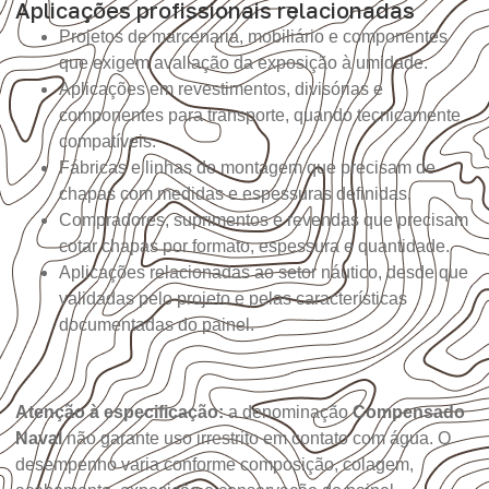
Aplicações profissionais relacionadas
Projetos de marcenaria, mobiliário e componentes
que exigem avaliação da exposição à umidade.
Aplicações em revestimentos, divisórias e
componentes para transporte, quando tecnicamente
compatíveis.
Fábricas e linhas de montagem que precisam de
chapas com medidas e espessuras definidas.
Compradores, suprimentos e revendas que precisam
cotar chapas por formato, espessura e quantidade.
Aplicações relacionadas ao setor náutico, desde que
validadas pelo projeto e pelas características
documentadas do painel.
Atenção à especificação:
a denominação
Compensado
Naval
não garante uso irrestrito em contato com água. O
desempenho varia conforme composição, colagem,