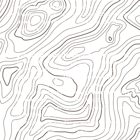
ventilado e com apoio nivelado
.
Valide com o responsável técnico qualquer uso que
envolva carga, exposição intensa ou requisitos
específicos.
Usos profissionais do Compensado Naval
Móveis, divisórias e componentes de
marcenaria
técnica
, conforme exposição e acabamento.
Revestimentos, paredes, pisos e divisórias
,
quando compatíveis com a ficha técnica.
Aplicações em
carrocerias, implementos, trailers e
motorhomes
, conforme especificação.
Uso industrial em embalagens, caixas, montagem e
proteção de equipamentos.
Aplicações relacionadas ao setor náutico, sem
presumir uso submerso ou impermeabilidade total.