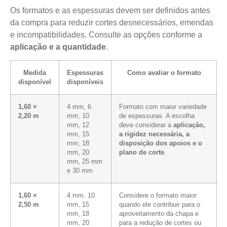
Os formatos e as espessuras devem ser definidos antes
da compra para reduzir cortes desnecessários, emendas
e incompatibilidades. Consulte as opções conforme a
aplicação e a quantidade
.
Medida
Espessuras
Como avaliar o formato
disponível
disponíveis
1,60 ×
4 mm, 6
Formato com maior variedade
2,20 m
mm, 10
de espessuras. A escolha
mm, 12
deve considerar a
aplicação,
mm, 15
a rigidez necessária, a
mm, 18
disposição dos apoios e o
mm, 20
plano de corte
.
mm, 25 mm
e 30 mm
1,60 ×
4 mm, 10
Considere o formato maior
2,50 m
mm, 15
quando ele contribuir para o
mm, 18
aproveitamento da chapa e
mm, 20
para a redução de cortes ou