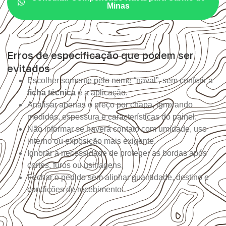
Minas
Erros de especificação que podem ser
evitados
Escolher somente pelo nome “naval”, sem conferir a
ficha técnica
e a aplicação.
Analisar apenas o preço por chapa, ignorando
medidas, espessura e características do painel.
Não informar se haverá contato com umidade, uso
interno ou exposição mais exigente.
Ignorar a necessidade de proteger as bordas após
cortes, furos ou usinagens.
Fechar o pedido sem alinhar quantidade, destino e
condições de recebimento.