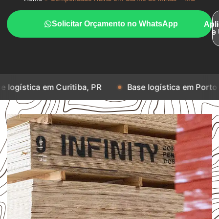
Solicitar Orçamento no WhatsApp
Apl
e
em Curitiba, PR
Base logística em Porto Alegre, RS