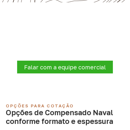
Compensado Naval para seu
projeto: consulte as opções
Antes de fechar a compra, confirme se a
espessura, o formato e a aplicação
estão alinhados à necessidade. Envie as
informações para receber uma cotação.
Falar com a equipe comercial
OPÇÕES PARA COTAÇÃO
Opções de Compensado Naval
conforme formato e espessura