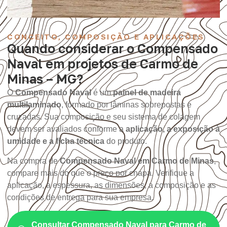
CONCEITO, COMPOSIÇÃO E APLICAÇÕES
Quando considerar o Compensado
Naval em projetos de Carmo de
Minas – MG?
O
Compensado Naval
é um
painel de madeira
multilaminado
, formado por lâminas sobrepostas e
cruzadas. Sua composição e seu sistema de colagem
devem ser avaliados conforme a
aplicação, a exposição à
umidade e a ficha técnica
do produto.
Na compra de
Compensado Naval em Carmo de Minas
,
compare mais do que o preço por chapa. Verifique a
aplicação, a espessura, as dimensões, a composição e as
condições de entrega para sua empresa.
Consultar Compensado Naval para Carmo de