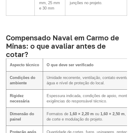
mm, 25 mm
junções no projeto.
e 30 mm
Compensado Naval em Carmo de
Minas: o que avaliar antes de
cotar?
Aspecto técnico
O que deve ser verificado
Condições do
Umidade recorrente, ventilação, contato eventual
ambiente
água e nível de proteção do local.
Rigidez
Espessura indicada, condições de apoio, montag
necessária
exigências do responsável técnico.
Dimensão do
Formatos de
1,60 × 2,20 m
ou
1,60 × 2,50 m
, pla
painel
de corte e modulação do projeto.
Proteção após
Quantidade de cortes, furos, usinagens, proteção