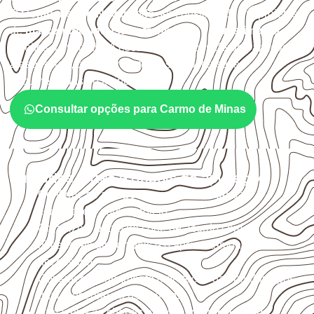
O
Compensado Naval
pode ser considerado em projetos
de
marcenaria, indústria, transporte e revestimento
sujeitos à umidade. A escolha deve considerar a aplicação,
a espessura, o acabamento e as características
documentadas do painel.
Consultar opções para Carmo de Minas
Cuidados antes e depois da aplicação
Confirme se a
espessura e o formato
são
compatíveis com o projeto.
Organize o plano de corte de acordo com as
dimensões disponíveis e o aproveitamento
necessário.
Considere acabamento e proteção das bordas após
qualquer corte ou usinagem.
Armazene as chapas em local
coberto, seco,