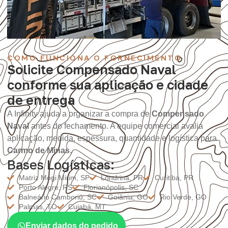
COMO FUNCIONA O FORNECIMENTO
Solicite Compensado Naval
conforme sua aplicação e cidade
de entrega
A Infinity ajuda a organizar a compra de
Compensado
Naval
antes do fechamento. A equipe comercial avalia
aplicação, medida, espessura, quantidade e logística para
Carmo de Minas
.
Bases Logísticas:
Matriz Mogi Mirim, SP
Londrina, PR
Curitiba, PR
Porto Alegre, RS
Florianópolis, SC
Balneário Camboriú, SC
Goiânia, GO
Rio Verde, GO
Palmas, TO
Cuiabá, MT
Enviar dados do pedido