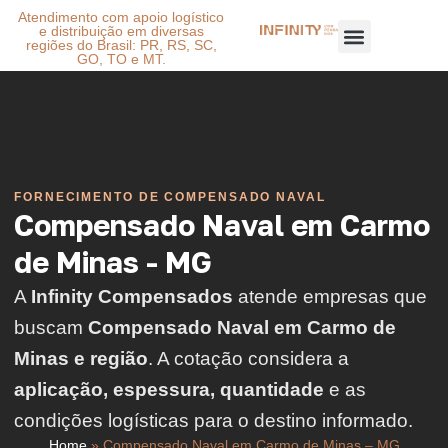
Atendimento com apoio logístico
e distribuição em diversas
regiões do Brasil: PR, RS, SC,
GO, TO e MT.
FORNECIMENTO DE COMPENSADO NAVAL
Compensado Naval em Carmo
de Minas - MG
A
Infinity Compensados
atende empresas que
buscam
Compensado Naval em Carmo de
Minas e região
. A cotação considera a
aplicação, espessura, quantidade
e as
condições logísticas para o destino informado.
Home
»
Compensado Naval em Carmo de Minas – MG