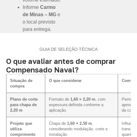
Informe
Carmo
de Minas – MG
e
o local previsto
para entrega.
GUIA DE SELEÇÃO TÉCNICA
O que avaliar antes de comprar
Compensado Naval?
Situação de
O que considerar
Como in
compra
Plano de corte
Formato de
1,60 × 2,20 m
, com
Permite 
para chapa de
espessura definida conforme a
aproveit
2,20 m
aplicação.
da cotaç
Projeto que
Chapa de
1,60 × 2,50 m
,
Influenc
utiliza
considerando modulação, corte e
transpor
comprimento
instalação.
quantida