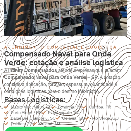
ATENDIMENTO COMERCIAL E LOGÍSTICA
Compensado Naval para Onda
Verde: cotação e análise logística
A
Infinity Compensados
atende empresas que buscam
Compensado Naval para Onda Verde – SP
. A cotação
considera aplicação, formato, espessura, quantidade e
condições logísticas para o destino informado.
Bases Logísticas:
Matriz Mogi Mirim, SP
Londrina, PR
Curitiba, PR
Porto Alegre, RS
Florianópolis, SC
Balneário Camboriú, SC
Goiânia, GO
Rio Verde, GO
Palmas, TO
Cuiabá, MT