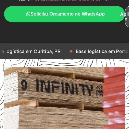
Solicitar Orçamento no WhatsApp
Apl
e
ca em Curitiba, PR
Base logística em Porto Alegre, 