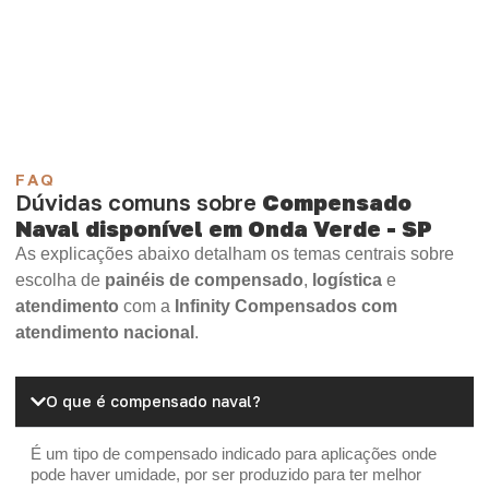
Compensado Plastificado
Plastificado 2 Processos
Compensado Plywood
Madeirite Resinado Fenólico
Madeirite Resinado Cola Branca
OSB Tapume
OSB Home Plus
OSB Induplac
FAQ
Dúvidas comuns sobre
Compensado
Naval disponível em Onda Verde - SP
As explicações abaixo detalham os temas centrais sobre
escolha de
painéis de compensado
,
logística
e
atendimento
com a
Infinity Compensados com
atendimento nacional
.
O que é compensado naval?
É um tipo de compensado indicado para aplicações onde
pode haver umidade, por ser produzido para ter melhor