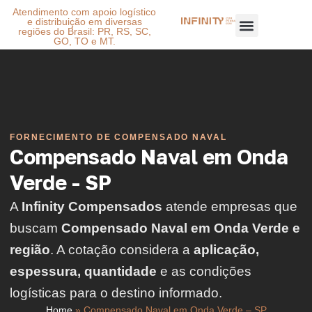
Atendimento com apoio logístico
e distribuição em diversas
regiões do Brasil: PR, RS, SC,
GO, TO e MT.
FORNECIMENTO DE COMPENSADO NAVAL
Compensado Naval em Onda
Verde - SP
A
Infinity Compensados
atende empresas que
buscam
Compensado Naval em Onda Verde e
região
. A cotação considera a
aplicação,
espessura, quantidade
e as condições
logísticas para o destino informado.
Home
»
Compensado Naval em Onda Verde – SP