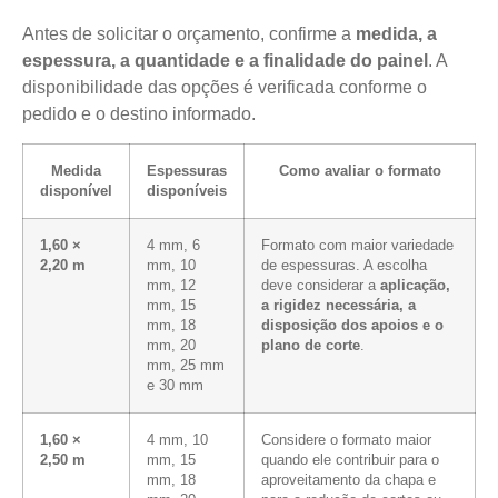
Antes de solicitar o orçamento, confirme a
medida, a
espessura, a quantidade e a finalidade do painel
. A
disponibilidade das opções é verificada conforme o
pedido e o destino informado.
Medida
Espessuras
Como avaliar o formato
disponível
disponíveis
1,60 ×
4 mm, 6
Formato com maior variedade
2,20 m
mm, 10
de espessuras. A escolha
mm, 12
deve considerar a
aplicação,
mm, 15
a rigidez necessária, a
mm, 18
disposição dos apoios e o
mm, 20
plano de corte
.
mm, 25 mm
e 30 mm
1,60 ×
4 mm, 10
Considere o formato maior
2,50 m
mm, 15
quando ele contribuir para o
mm, 18
aproveitamento da chapa e