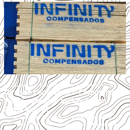
UTILIZAÇÃO E CUIDADOS DO PRODUTO
Quando considerar o Compensado
Naval para uma aplicação em
Onda Verde?
Em aplicações profissionais, o
Compensado Naval
é
utilizado quando o projeto exige atenção à
colagem, à