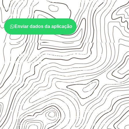
exposição à umidade e à estabilidade dimensional
. A
adequação deve ser confirmada conforme a ficha técnica e
as condições de uso.
Enviar dados da aplicação
Cuidados com corte, acabamento e
armazenamento
Escolha a medida considerando aplicação, apoios,
montagem e especificação técnica.
Planeje o corte conforme os formatos
1,60 × 2,20 m e
1,60 × 2,50 m
, sujeitos à disponibilidade.
Considere acabamento e proteção das bordas após
qualquer corte ou usinagem.
Armazene as chapas em local
coberto, seco,
ventilado e com apoio nivelado
.
Consulte a ficha técnica antes de aplicações