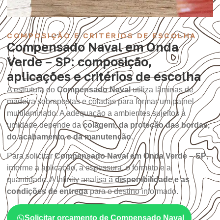
COMPOSIÇÃO E CRITÉRIOS DE ESCOLHA
Compensado Naval em Onda
Verde – SP: composição,
aplicações e critérios de escolha
A estrutura do
Compensado Naval
utiliza lâminas de
madeira sobrepostas e coladas para formar um painel
multilaminado. A adequação a ambientes sujeitos à
umidade depende da
colagem, da proteção das bordas,
do acabamento e da manutenção
.
Para solicitar
Compensado Naval em Onda Verde – SP
,
informe a aplicação, a espessura, o formato e a
quantidade. A Infinity analisa a
disponibilidade e as
condições de entrega
para o destino informado.
Solicitar orçamento de Compensado Naval