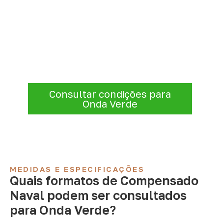
Compensado Naval para seu
projeto: consulte as opções
A Infinity atende empresas que precisam de
Compensado Naval para marcenaria,
indústria, transporte e revestimentos
.
Disponibilidade, prazo e entrega são
confirmados após a análise da solicitação.
Consultar condições para
Onda Verde
MEDIDAS E ESPECIFICAÇÕES
Quais formatos de Compensado
Naval podem ser consultados
para Onda Verde?