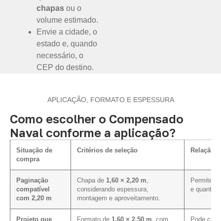
chapas
ou o
volume estimado.
Envie a cidade, o
estado e, quando
necessário, o
CEP do destino.
APLICAÇÃO, FORMATO E ESPESSURA
Como escolher o Compensado
Naval conforme a aplicação?
Situação de
Critérios de seleção
Relação c
compra
Paginação
Chapa de
1,60 × 2,20 m
,
Permite av
compatível
considerando espessura,
e quantida
com 2,20 m
montagem e aproveitamento.
Projeto que
Formato de
1,60 × 2,50 m
, com
Pode contr