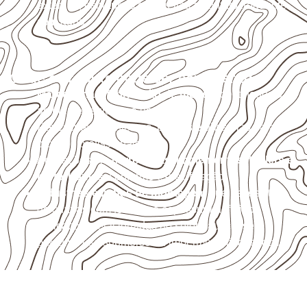
externas, estruturais ou sujeitas a contato frequente
com água.
Onde o produto pode ser considerado
Marcenaria e fabricação de móveis
destinados a
ambientes sujeitos à umidade.
Revestimentos internos, painéis e divisórias para
projetos profissionais.
Aplicações em
carrocerias, implementos, trailers e
motorhomes
, conforme especificação.
Indústrias e linhas de montagem
que necessitam
de chapas com formato e espessura definidos.
Aplicações relacionadas ao setor náutico, sem
presumir uso submerso ou impermeabilidade total.