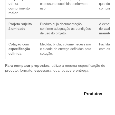
utiliza
espessura escolhida conforme o
quando a p
comprimento
uso.
comprimen
maior
Projeto sujeito
Produto cuja documentação
A exposiçã
à umidade
confirme adequação às condições
de
acabam
de uso do projeto.
manutenç
Cotação com
Medida, bitola, volume necessário
Facilita a
especificação
e cidade de entrega definidos para
com as me
definida
cotação.
Para comparar propostas:
utilize a mesma especificação de
produto, formato, espessura, quantidade e entrega.
Compare as opções em nosso mix de
Produtos
e
encontre o produto mais adequado para sua
necessidade.