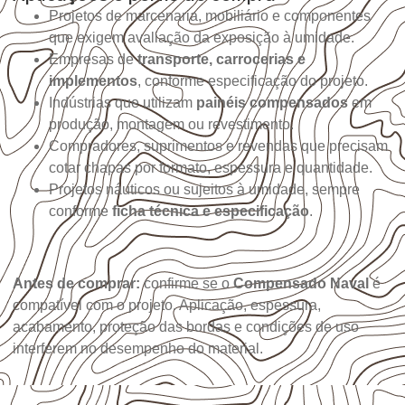
Projetos de marcenaria, mobiliário e componentes
que exigem avaliação da exposição à umidade.
Empresas de
transporte, carrocerias e
implementos
, conforme especificação do projeto.
Indústrias que utilizam
painéis compensados
em
produção, montagem ou revestimento.
Compradores, suprimentos e revendas que precisam
cotar chapas por formato, espessura e quantidade.
Projetos náuticos ou sujeitos à umidade, sempre
conforme
ficha técnica e especificação
.
Antes de comprar:
confirme se o
Compensado Naval
é
compatível com o projeto. Aplicação, espessura,
acabamento, proteção das bordas e condições de uso
interferem no desempenho do material.