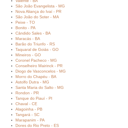
Valente - BA
São João Evangelista - MG
Nova Aliança do Ivaí - PR
São João do Soter - MA
Peixe - TO
Bonito - PA
Cândido Sales - BA
Maracás - BA
Barão do Triunfo - RS
Taquaral de Goiás - GO
Mineiros - GO
Coronel Pacheco - MG
Conselheiro Mairinck - PR
Diogo de Vasconcelos - MG
Morro do Chapéu - BA
Astolfo Dutra - MG
Santa Maria do Salto - MG
Rondon - PR
Tanque do Piauí - PI
Chaval - CE
Alagoinha - PB
Tangará - SC
Marapanim - PA
Dores do Rio Preto - ES