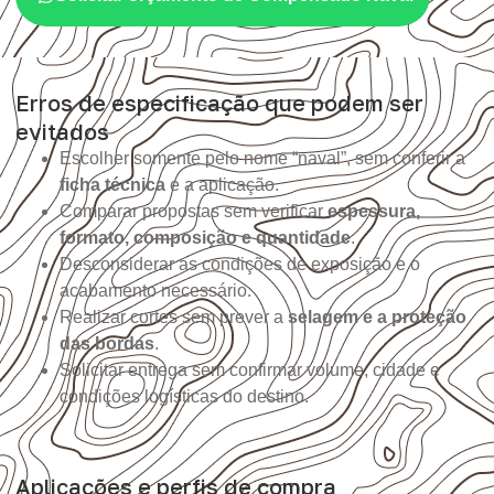
Erros de especificação que podem ser
evitados
Escolher somente pelo nome “naval”, sem conferir a
ficha técnica
e a aplicação.
Comparar propostas sem verificar
espessura,
formato, composição e quantidade
.
Desconsiderar as condições de exposição e o
acabamento necessário.
Realizar cortes sem prever a
selagem e a proteção
das bordas
.
Solicitar entrega sem confirmar volume, cidade e
condições logísticas do destino.
Aplicações e perfis de compra