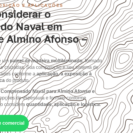
OSIÇÃO E APLICAÇÕES
nsiderar o
do Naval em
e Almino Afonso –
é um
painel de madeira multilaminado
, formado
 e cruzadas. Sua composição e seu sistema de
iados conforme a
aplicação, a exposição à
ica
do produto.
m
Compensado Naval para Almino Afonso e
opções de espessura e formato conforme
ão considera
quantidade, aplicação e logística
.
e comercial