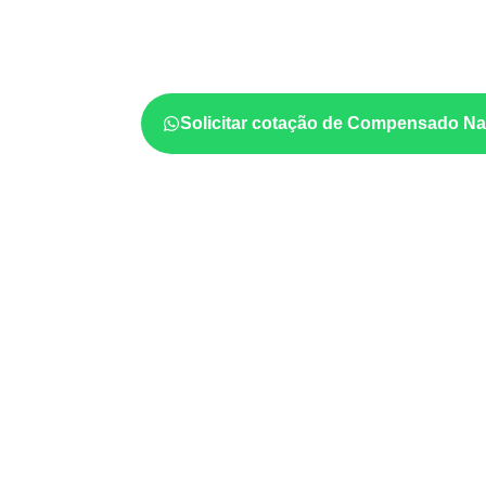
avaliar onde a chapa será instalada, qual s
quais cuidados de acabamento serão necessá
quantidade também interferem na compra.
Solicitar cotação de Compensado Na
Onde o produto pode ser 
Marcenaria e fabricação de móveis
d
sujeitos à umidade.
Revestimentos internos, painéis e divis
profissionais.