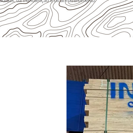
 bordas, da manutenção e do armazenamento.
RODUTO
pensado
 de Almino
l em Almino Afonso
devem