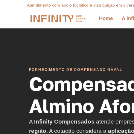
Atendimento com apoio logístico e distribuição em diver
Home
A Inf
FORNECIMENTO DE COMPENSADO NAVAL
Compensad
Almino Afo
A
Infinity Compensados
atende empre
região
. A cotação considera a
aplicaçã