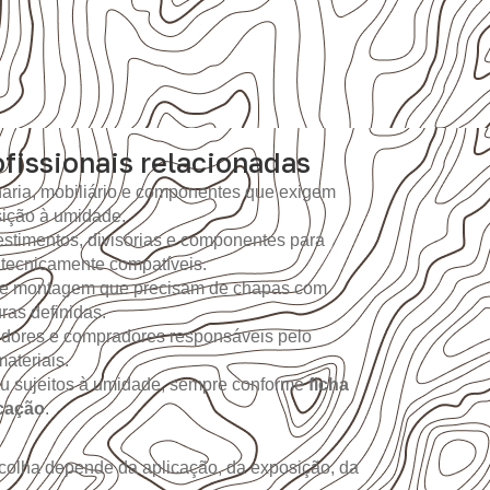
fissionais relacionadas
aria, mobiliário e componentes que exigem
sição à umidade.
stimentos, divisórias e componentes para
 tecnicamente compatíveis.
 de montagem que precisam de chapas com
as definidas.
idores e compradores responsáveis pelo
ateriais.
ou sujeitos à umidade, sempre conforme
ficha
icação
.
colha depende da aplicação, da exposição, da