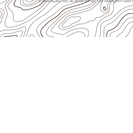
instalação, do acabamento, da selagem das
UTILIZAÇÃO E CUIDADOS DO P
Onde utilizar Com
Naval em projetos
Afonso – RN?
Empresas que procuram
Compensado Nava