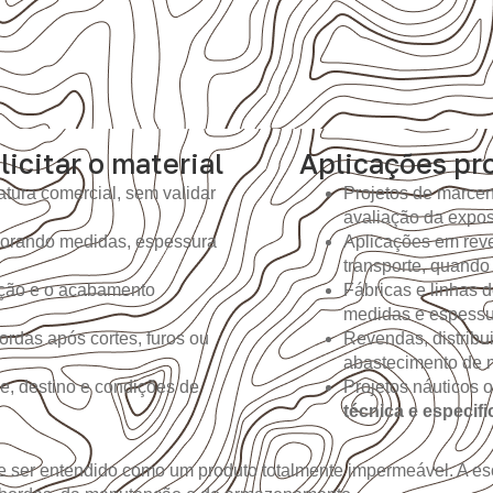
licitar o material
Aplicações pro
tura comercial, sem validar
Projetos de marcen
avaliação da expo
gnorando medidas, espessura
Aplicações em reve
transporte, quando
ição e o acabamento
Fábricas e linhas
medidas e espessur
ordas após cortes, furos ou
Revendas, distribu
abastecimento de m
e, destino e condições de
Projetos náuticos 
técnica e especif
 ser entendido como um produto totalmente impermeável. A es