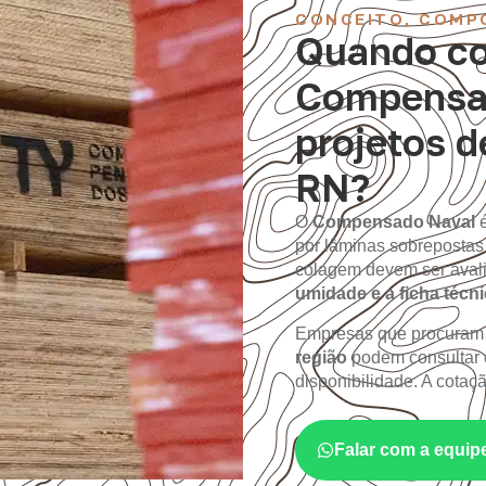
CONCEITO, COMP
Quando co
Compensa
projetos d
RN?
O
Compensado Naval
por lâminas sobrepostas
colagem devem ser aval
umidade e a ficha técn
Empresas que procura
região
podem consultar 
disponibilidade. A cotaç
Falar com a equip