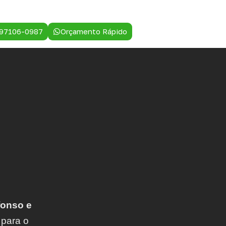
 97106-0987
Orçamento Rápido
onso e
 para o