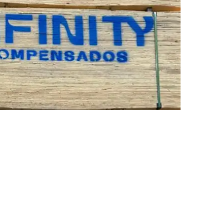
re no desempenho
considerando aplicação, apoios, montagem e
ca.
nforme os formatos
1,60 × 2,20 m e 1,60 × 2,50 m
,
ilidade.