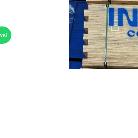
erá o contato com umidade e
rios. Espessura, formato e
val
considerado
O que interfe
estinados a ambientes
Escolha a medida 
especificação técni
órias para projetos
Planeje o corte co
sujeitos à disponib