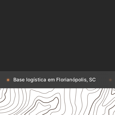
gística em Florianópolis, SC
Base logísti