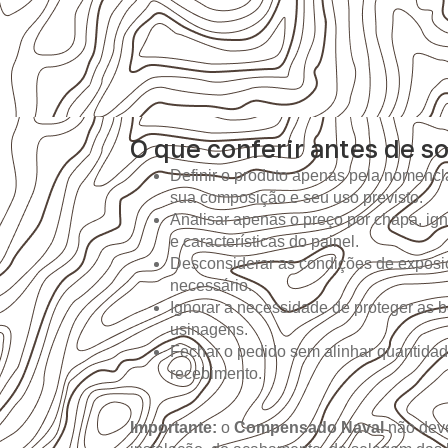
O que conferir antes de so
Definir o produto apenas pela nomencla
sua composição e seu uso previsto.
Analisar apenas o preço por chapa, i
e características do painel.
Desconsiderar as condições de expos
necessário.
Ignorar a necessidade de proteger as b
usinagens.
Fechar o pedido sem alinhar quantidad
recebimento.
Importante:
o
Compensado Naval
não deve