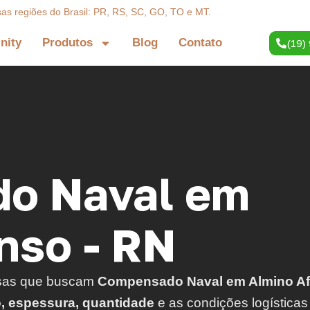
sas regiões do Brasil: PR, RS, SC, GO, TO e MT.
inity
Produtos
Blog
Contato
(19)
o Naval em
nso - RN
sas que buscam
Compensado Naval em Almino Af
o, espessura, quantidade
e as condições logísticas