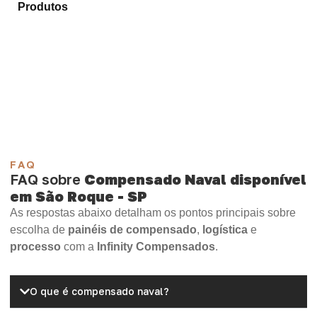
Produtos
e encontre o tipo de chapa mais adequado
para sua necessidade.
Compensado Plastificado
Plastificado 2 Processos
Compensado Plywood
Madeirite Resinado Fenólico
Madeirite Resinado Cola Branca
OSB Tapume
OSB Home Plus
OSB Induplac
FAQ
FAQ sobre
Compensado Naval disponível
em São Roque - SP
As respostas abaixo detalham os pontos principais sobre
escolha de
painéis de compensado
,
logística
e
processo
com a
Infinity Compensados
.
O que é compensado naval?