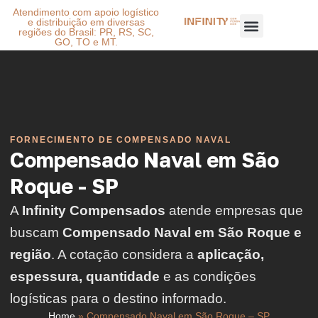
Atendimento com apoio logístico
e distribuição em diversas
regiões do Brasil: PR, RS, SC,
GO, TO e MT.
FORNECIMENTO DE COMPENSADO NAVAL
Compensado Naval em São
Roque - SP
A
Infinity Compensados
atende empresas que
buscam
Compensado Naval em São Roque e
região
. A cotação considera a
aplicação,
espessura, quantidade
e as condições
logísticas para o destino informado.
Home
»
Compensado Naval em São Roque – SP