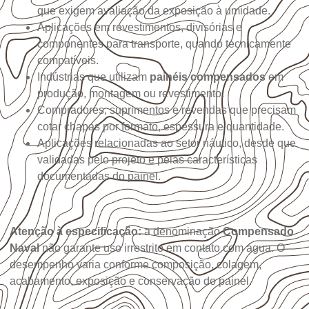
que exigem avaliação da exposição à umidade.
Aplicações em revestimentos, divisórias e
componentes para transporte, quando tecnicamente
compatíveis.
Indústrias que utilizam
painéis compensados
em
produção, montagem ou revestimento.
Compradores, suprimentos e revendas que precisam
cotar chapas por formato, espessura e quantidade.
Aplicações relacionadas ao setor náutico, desde que
validadas pelo projeto e pelas características
documentadas do painel.
Atenção à especificação:
a denominação
Compensado
Naval
não garante uso irrestrito em contato com água. O
desempenho varia conforme composição, colagem,
acabamento, exposição e conservação do painel.