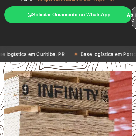
Solicitar Orçamento no WhatsApp
Apl
e
 em Curitiba, PR
Base logística em Porto Alegre, RS