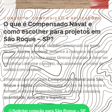
CONCEITO, COMPOSIÇÃO E APLICAÇÕES
O que é Compensado Naval e
como escolher para projetos em
São Roque – SP?
O
Compensado Naval
, também relacionado ao termo
técnico
marine plywood
, pertence à categoria dos painéis
compensados. A chapa reúne lâminas cruzadas e deve ser
escolhida conforme o projeto, o acabamento e o nível de
contato com umidade.
Empresas que procuram
Compensado Naval para São
Roque e região
podem consultar opções de espessura e
formato conforme disponibilidade. A cotação considera
quantidade, aplicação e logística
.
Solicitar cotação para São Roque – SP