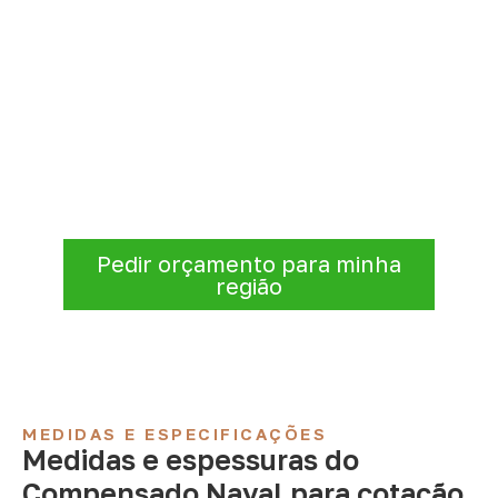
Precisa de Compensado Naval
para sua empresa?
Informe a
aplicação, a espessura, a
quantidade e a cidade de entrega
. A
Infinity verificará a disponibilidade e as
condições comerciais e logísticas para sua
demanda.
Pedir orçamento para minha
região
MEDIDAS E ESPECIFICAÇÕES
Medidas e espessuras do
Compensado Naval para cotação