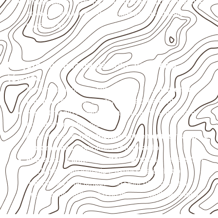
Valide com o responsável técnico qualquer uso que
envolva carga, exposição intensa ou requisitos
específicos.
Projetos compatíveis com avaliação
técnica
Móveis, divisórias e componentes de
marcenaria
técnica
, conforme exposição e acabamento.
Revestimentos internos, painéis e divisórias para
projetos profissionais.
Aplicações em
carrocerias, implementos, trailers e
motorhomes
, conforme especificação.
Indústrias e linhas de montagem
que necessitam
de chapas com formato e espessura definidos.
Aplicações relacionadas ao setor náutico, sem
presumir uso submerso ou impermeabilidade total.