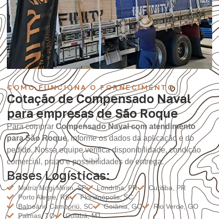
COMO FUNCIONA O FORNECIMENTO
Cotação de Compensado Naval
para empresas de São Roque
Para comprar
Compensado Naval com atendimento
para São Roque
, informe os dados da aplicação e do
pedido. Nossa equipe verifica disponibilidade, condição
comercial, prazo e possibilidades de entrega.
Bases Logísticas:
Matriz Mogi Mirim, SP
Londrina, PR
Curitiba, PR
Porto Alegre, RS
Florianópolis, SC
Balneário Camboriú, SC
Goiânia, GO
Rio Verde, GO
Palmas, TO
Cuiabá, MT