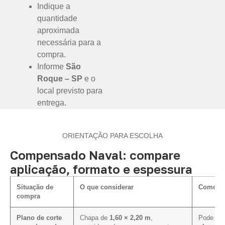
Indique a
quantidade
aproximada
necessária para a
compra.
Informe
São
Roque – SP
e o
local previsto para
entrega.
ORIENTAÇÃO PARA ESCOLHA
Compensado Naval: compare
aplicação, formato e espessura
Situação de
O que considerar
Como inf
compra
Plano de corte
Chapa de
1,60 × 2,20 m
,
Pode faci