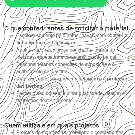
O que conferir antes de solicitar o material
Escolher somente pelo nome “naval”, sem conferir a
ficha técnica
e a aplicação.
Analisar apenas o preço por chapa, ignorando
medidas, espessura e características do painel.
Desconsiderar as condições de exposição e o
acabamento necessário.
Realizar cortes sem prever a
selagem e a proteção
das bordas
.
Fechar o pedido sem alinhar quantidade, destino e
condições de recebimento.
Quem utiliza e em quais projetos
Projetos de marcenaria, mobiliário e componentes