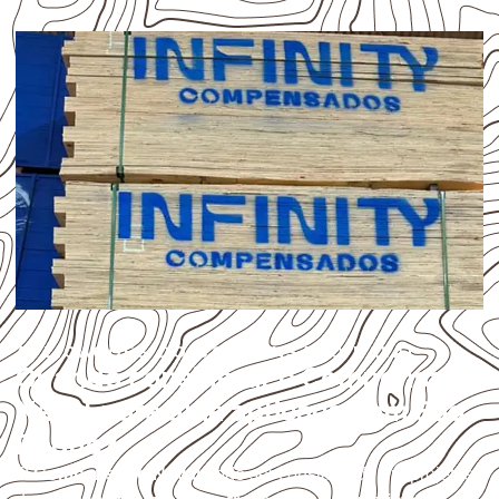
APLICAÇÕES DO COMPENSADO NAVAL
Quando considerar o Compensado
Naval para uma aplicação em São
Roque?
O
Compensado Naval
pode ser considerado em projetos