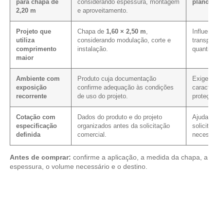
para chapa de
considerando espessura, montagem
plano de
2,20 m
e aproveitamento.
Projeto que
Chapa de
1,60 × 2,50 m
,
Influenci
utiliza
considerando modulação, corte e
transpor
comprimento
instalação.
quantida
maior
Ambiente com
Produto cuja documentação
Exige co
exposição
confirme adequação às condições
caracterí
recorrente
de uso do projeto.
proteçõe
Cotação com
Dados do produto e do projeto
Ajuda a r
especificação
organizados antes da solicitação
solicitaç
definida
comercial.
necessár
Antes de comprar:
confirme a aplicação, a medida da chapa, a
espessura, o volume necessário e o destino.
Analise os modelos disponíveis em nosso catálogo de