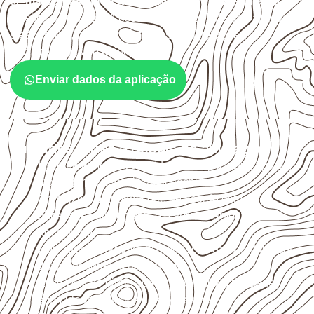
de
marcenaria, indústria, transporte e revestimento
sujeitos à umidade. A escolha deve considerar a aplicação,
a espessura, o acabamento e as características
documentadas do painel.
Enviar dados da aplicação
Cuidados antes e depois da aplicação
Escolha a medida considerando aplicação, apoios,
montagem e especificação técnica.
Organize o plano de corte de acordo com as
dimensões disponíveis e o aproveitamento
necessário.
Considere acabamento e proteção das bordas após
qualquer corte ou usinagem.
Evite contato direto com o solo, chuva, umidade
acumulada e apoios desnivelados.