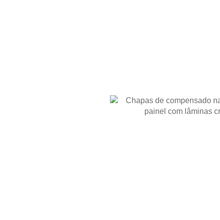
AVAL
 para
ivaí:
ados
 do ambiente, da finalidade