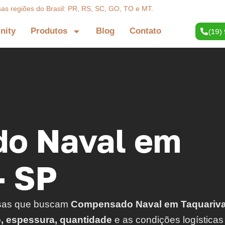
sas regiões do Brasil: PR, RS, SC, GO, TO e MT.
inity
Produtos
Blog
Contato
(19)
o Naval em
- SP
sas que buscam
Compensado Naval em Taquariva
o, espessura, quantidade
e as condições logísticas