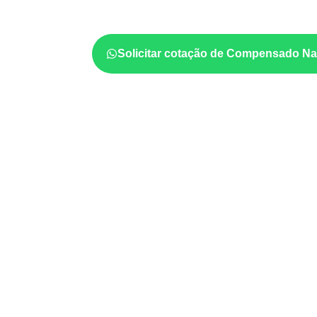
e da especificação do projeto. Antes da cotaç
formato, a exposição e o acabamento
prev
Solicitar cotação de Compensado Na
Aplicações relacionadas
Marcenaria e fabricação de móveis
d
sujeitos à umidade.
Revestimentos, paredes, pisos e div
com a ficha técnica.
Projetos de transporte que utilizam ch