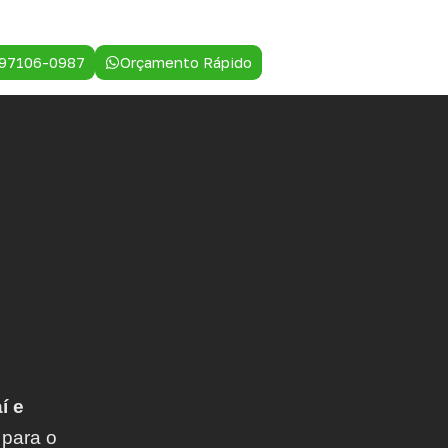
 97106-0987
Orçamento Rápido
í e
 para o