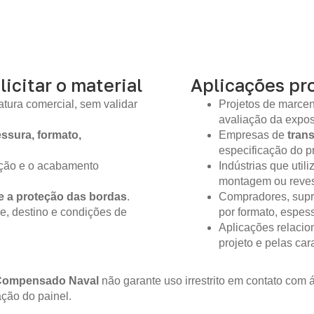
licitar o material
Aplicações pro
tura comercial, sem validar
Projetos de marcen
avaliação da expo
ssura, formato,
Empresas de
tran
especificação do pr
ição e o acabamento
Indústrias que util
montagem ou reves
e a proteção das bordas
.
Compradores, supr
e, destino e condições de
por formato, espes
Aplicações relacio
projeto e pelas ca
Compensado Naval
não garante uso irrestrito em contato co
ção do painel.