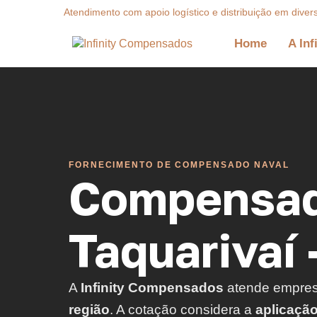
Atendimento com apoio logístico e distribuição em diver
Home
A Inf
FORNECIMENTO DE COMPENSADO NAVAL
Compensad
Taquarivaí 
A
Infinity Compensados
atende empre
região
. A cotação considera a
aplicaçã