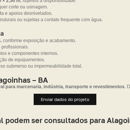
0 × 2,50 m
, sujeitos à disponibilidade.
uer corte ou usinagem.
da e apoios desnivelados.
truturais ou sujeitas a contato frequente com água.
ca
a
, conforme exposição e acabamento.
 profissionais.
ntos e componentes internos.
eção de equipamentos.
uso submerso ou impermeabilidade total.
agoinhas – BA
 para marcenaria, indústria, transporte e revestimentos
. 
Enviar dados do projeto
l podem ser consultados para Alago