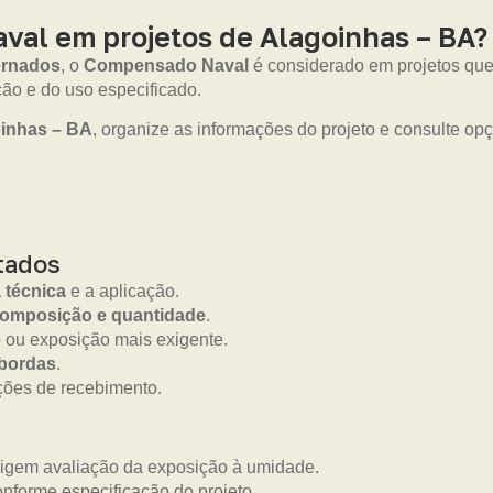
al em projetos de Alagoinhas – BA?
ernados
, o
Compensado Naval
é considerado em projetos que
o e do uso especificado.
inhas – BA
, organize as informações do projeto e consulte o
tados
a técnica
e a aplicação.
composição e quantidade
.
 ou exposição mais exigente.
 bordas
.
ções de recebimento.
xigem avaliação da exposição à umidade.
onforme especificação do projeto.