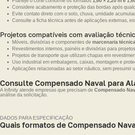
Planeje o corte conforme os formatos
1,60 × 2,20 m e 1,6
Considere acabamento e proteção das bordas após qualq
Evite contato direto com o solo, chuva, umidade acumula
Consulte a ficha técnica antes de aplicações externas, es
Projetos compatíveis com avaliação técni
Móveis, divisórias e componentes de
marcenaria técnic
Revestimentos internos, painéis e divisórias para projetos
Projetos de transporte que utilizam chapas em revestime
Uso industrial em embalagens, caixas, montagem e prot
Aplicações relacionadas ao setor náutico, sem presumir 
Consulte Compensado Naval para Al
A Infinity atende empresas que precisam de
Compensado Naval
análise da solicitação.
DADOS PARA ESPECIFICAÇÃO
Quais formatos de Compensado Nava