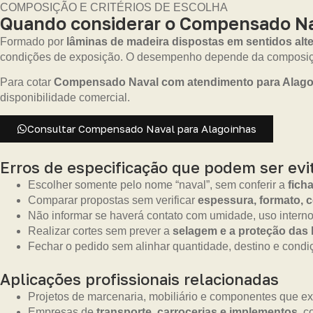
COMPOSIÇÃO E CRITÉRIOS DE ESCOLHA
Quando considerar o Compensado Nav
Formado por
lâminas de madeira dispostas em sentidos alt
condições de exposição. O desempenho depende da composiçã
Para cotar
Compensado Naval com atendimento para Alago
disponibilidade comercial.
Consultar Compensado Naval para Alagoinhas
Erros de especificação que podem ser evi
Escolher somente pelo nome “naval”, sem conferir a
fich
Comparar propostas sem verificar
espessura, formato, 
Não informar se haverá contato com umidade, uso interno
Realizar cortes sem prever a
selagem e a proteção das
Fechar o pedido sem alinhar quantidade, destino e condi
Aplicações profissionais relacionadas
Projetos de marcenaria, mobiliário e componentes que e
Empresas de
transporte, carrocerias e implementos
, c