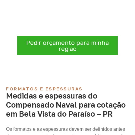
Informe a
aplicação, a espessura, a
quantidade e a cidade de entrega
. A
Infinity verificará a disponibilidade e as
condições comerciais e logísticas para sua
demanda.
Pedir orçamento para minha
região
FORMATOS E ESPESSURAS
Medidas e espessuras do
Compensado Naval para cotação
em Bela Vista do Paraíso – PR
Os formatos e as espessuras devem ser definidos antes