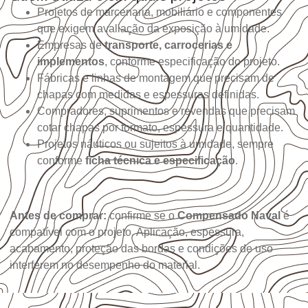
Projetos de marcenaria, mobiliário e componentes
que exigem avaliação da exposição à umidade.
Empresas de
transporte, carrocerias e
implementos
, conforme especificação do projeto.
Fábricas e linhas de montagem que precisam de
chapas com medidas e espessuras definidas.
Compradores, suprimentos e revendas que precisam
cotar chapas por formato, espessura e quantidade.
Projetos náuticos ou sujeitos à umidade, sempre
conforme
ficha técnica e especificação
.
Antes de comprar:
confirme se o
Compensado Naval
é
compatível com o projeto. Aplicação, espessura,
acabamento, proteção das bordas e condições de uso
interferem no desempenho do material.