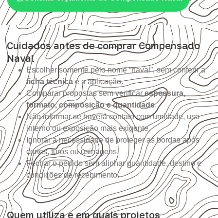
Cuidados antes de comprar Compensado
Naval
Escolher somente pelo nome “naval”, sem conferir a
ficha técnica
e a aplicação.
Comparar propostas sem verificar
espessura,
formato, composição e quantidade
.
Não informar se haverá contato com umidade, uso
interno ou exposição mais exigente.
Ignorar a necessidade de proteger as bordas após
cortes, furos ou usinagens.
Fechar o pedido sem alinhar quantidade, destino e
condições de recebimento.
Quem utiliza e em quais projetos