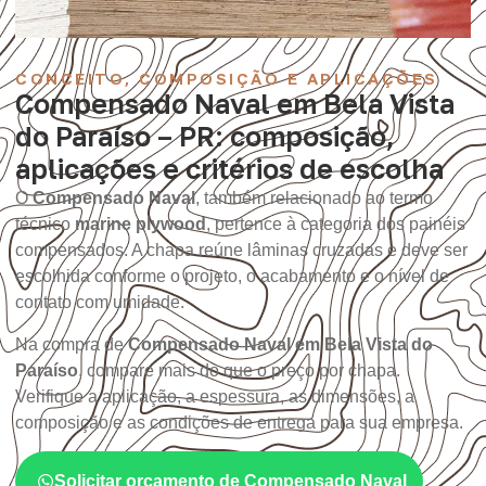
CONCEITO, COMPOSIÇÃO E APLICAÇÕES
Compensado Naval em Bela Vista
do Paraíso – PR: composição,
aplicações e critérios de escolha
O
Compensado Naval
, também relacionado ao termo
técnico
marine plywood
, pertence à categoria dos painéis
compensados. A chapa reúne lâminas cruzadas e deve ser
escolhida conforme o projeto, o acabamento e o nível de
contato com umidade.
Na compra de
Compensado Naval em Bela Vista do
Paraíso
, compare mais do que o preço por chapa.
Verifique a aplicação, a espessura, as dimensões, a
composição e as condições de entrega para sua empresa.
Solicitar orçamento de Compensado Naval