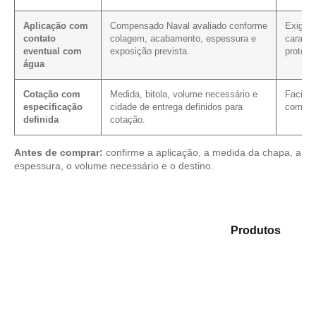
Aplicação com
Compensado Naval avaliado conforme
Exige 
contato
colagem, acabamento, espessura e
caracte
eventual com
exposição prevista.
proteç
água
Cotação com
Medida, bitola, volume necessário e
Facilit
especificação
cidade de entrega definidos para
com as
definida
cotação.
Antes de comprar:
confirme a aplicação, a medida da chapa, a
espessura, o volume necessário e o destino.
Compare as opções em nosso mix de
Produtos
e
selecione o produto mais adequado para sua
aplicação.
Compensado Plastificado
Plastificado 2 Processos
Compensado Plywood
Madeirite Resinado Fenólico