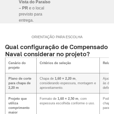
Vista do Paraíso
– PR
e o local
previsto para
entrega.
ORIENTAÇÃO PARA ESCOLHA
Qual configuração de Compensado
Naval considerar no projeto?
Cenário do
Critérios de seleção
Relaçã
projeto
Plano de corte
Chapa de
1,60 × 2,20 m
,
Ajuda a
para chapa de
considerando espessura, montagem e
às dim
2,20 m
aproveitamento.
definid
Projeto que
Formato de
1,60 × 2,50 m
, com
Pode me
utiliza
espessura escolhida conforme o uso.
chapa 
comprimento
para e
maior