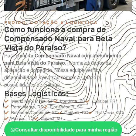
PEDIDO, COTAÇÃO E LOGÍSTICA
Como funciona a compra de
Compensado Naval para Bela
Vista do Paraíso?
Para comprar
Compensado Naval com atendimento
para Bela Vista do Paraíso
, informe os dados da
aplicação e do pedido. Nossa equipe verifica
disponibilidade, condição comercial, prazo e
possibilidades de entrega.
Bases Logísticas:
Matriz Mogi Mirim, SP
Londrina, PR
Curitiba, PR
Porto Alegre, RS
Florianópolis, SC
Balneário Camboriú, SC
Goiânia, GO
Rio Verde, GO
Palmas, TO
Cuiabá, MT
Consultar disponibilidade para minha região