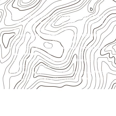
Usos profissionais do Compensado Naval
Marcenaria e fabricação de móveis
destinados a
ambientes sujeitos à umidade.
Revestimentos, paredes, pisos e divisórias
,
quando compatíveis com a ficha técnica.
Aplicações em
carrocerias, implementos, trailers e
motorhomes
, conforme especificação.
Uso industrial em embalagens, caixas, montagem e
proteção de equipamentos.
Projetos náuticos específicos, desde que validados
pela ficha técnica e pelo responsável pelo projeto.
Solicite Compensado Naval
conforme sua aplicação