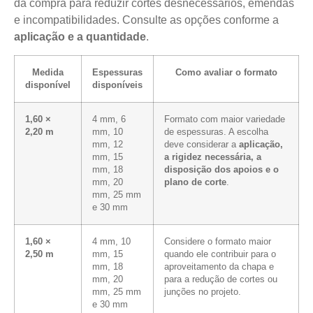
da compra para reduzir cortes desnecessários, emendas
e incompatibilidades. Consulte as opções conforme a
aplicação e a quantidade
.
Medida
Espessuras
Como avaliar o formato
disponível
disponíveis
1,60 ×
4 mm, 6
Formato com maior variedade
2,20 m
mm, 10
de espessuras. A escolha
mm, 12
deve considerar a
aplicação,
mm, 15
a rigidez necessária, a
mm, 18
disposição dos apoios e o
mm, 20
plano de corte
.
mm, 25 mm
e 30 mm
1,60 ×
4 mm, 10
Considere o formato maior
2,50 m
mm, 15
quando ele contribuir para o
mm, 18
aproveitamento da chapa e
mm, 20
para a redução de cortes ou
mm, 25 mm
junções no projeto.
e 30 mm