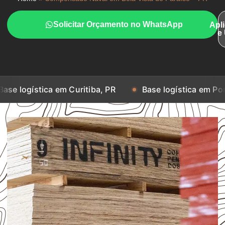
Solicitar Orçamento no WhatsApp
Apl
e
ca em Curitiba, PR
Base logística em Porto Alegre, 