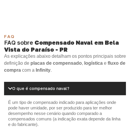
Madeirite Resinado Cola Branca
OSB Tapume
OSB Home Plus
OSB Induplac
FAQ
FAQ sobre
Compensado Naval em Bela
Vista do Paraíso - PR
As explicações abaixo detalham os pontos principais sobre
definição de
placas de compensado
,
logística
e
fluxo de
compra
com a
Infinity
.
O que é compensado naval?
É um tipo de compensado indicado para aplicações onde
pode haver umidade, por ser produzido para ter melhor
desempenho nesse cenário quando comparado a
compensados comuns (a indicação exata depende da linha
e do fabricante).