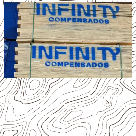
ESCOLHA CONFORME A APLICAÇÃO
Quando considerar o Compensado
Naval para uma aplicação em Bela
Vista do Paraíso?
A utilização do
Compensado Naval
depende do
ambiente, da finalidade e da especificação do projeto.