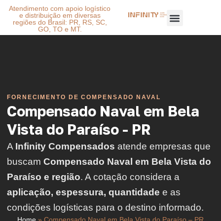
Atendimento com apoio logístico
e distribuição em diversas
regiões do Brasil: PR, RS, SC,
GO, TO e MT.
FORNECIMENTO DE COMPENSADO NAVAL
Compensado Naval em Bela
Vista do Paraíso - PR
A
Infinity Compensados
atende empresas que
buscam
Compensado Naval em Bela Vista do
Paraíso e região
. A cotação considera a
aplicação, espessura, quantidade
e as
condições logísticas para o destino informado.
Home
»
Compensado Naval em Bela Vista do Paraíso – PR