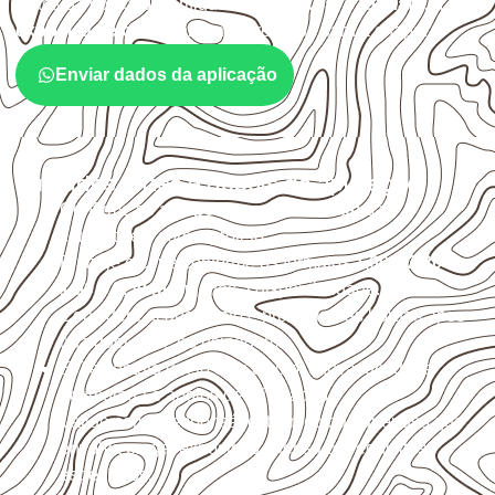
Antes da cotação, verifique a
espessura, o formato, a
exposição e o acabamento
previstos para a chapa.
Enviar dados da aplicação
Cuidados antes e depois da aplicação
Confirme se a
espessura e o formato
são
compatíveis com o projeto.
Planeje o corte conforme os formatos
1,60 × 2,20 m e
1,60 × 2,50 m
, sujeitos à disponibilidade.
Considere acabamento e proteção das bordas após
qualquer corte ou usinagem.
Evite contato direto com o solo, chuva, umidade
acumulada e apoios desnivelados.
Valide com o responsável técnico qualquer uso que
envolva carga, exposição intensa ou requisitos
específicos.