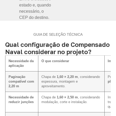
estado e, quando
necessário, o
CEP do destino.
GUIA DE SELEÇÃO TÉCNICA
Qual configuração de Compensado
Naval considerar no projeto?
Necessidade da
O que considerar
Impa
aplicação
Paginação
Chapa de
1,60 × 2,20 m
, considerando
Pode 
compatível com
espessura, montagem e
plan
2,20 m
aproveitamento.
Necessidade de
Chapa de
1,60 × 2,50 m
, considerando
Influ
reduzir junções
modulação, corte e instalação.
trans
quant