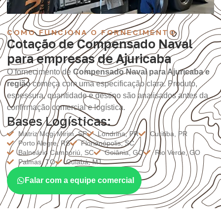
COMO FUNCIONA O FORNECIMENTO
Cotação de Compensado Naval
para empresas de Ajuricaba
O fornecimento de
Compensado Naval para Ajuricaba e
região
começa com uma especificação clara. Produto,
espessura, quantidade e destino são analisados antes da
confirmação comercial e logística.
Bases Logísticas:
Matriz Mogi Mirim, SP
Londrina, PR
Curitiba, PR
Porto Alegre, RS
Florianópolis, SC
Balneário Camboriú, SC
Goiânia, GO
Rio Verde, GO
Palmas, TO
Cuiabá, MT
Falar com a equipe comercial