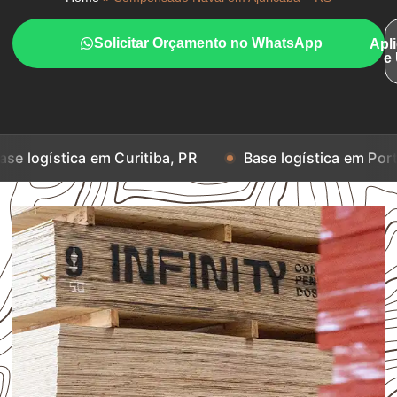
Solicitar Orçamento no WhatsApp
Apl
e
a em Curitiba, PR
Base logística em Porto Alegre, R