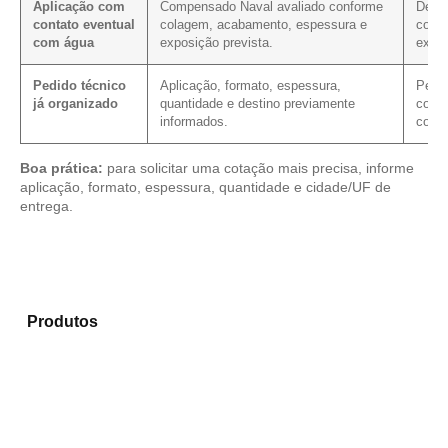
Aplicação com
Compensado Naval avaliado conforme
Defin
contato eventual
colagem, acabamento, espessura e
com f
com água
exposição prevista.
extre
Pedido técnico
Aplicação, formato, espessura,
Permi
já organizado
quantidade e destino previamente
condi
informados.
com m
Boa prática:
para solicitar uma cotação mais precisa, informe
aplicação, formato, espessura, quantidade e cidade/UF de
entrega.
Analise os modelos disponíveis em nosso catálogo de
Produtos
e encontre o produto mais adequado para
sua necessidade.
Compensado Plastificado
Plastificado 2 Processos
Compensado Plywood
Madeirite Resinado Fenólico
Madeirite Resinado Cola Branca
OSB Tapume
OSB Home Plus
OSB Induplac