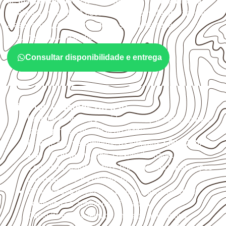
de
marcenaria, indústria, transporte e revestimento
sujeitos à umidade. A escolha deve considerar a aplicação,
a espessura, o acabamento e as características
documentadas do painel.
Consultar disponibilidade e entrega
Critérios técnicos de uso
Escolha a medida considerando aplicação, apoios,
montagem e especificação técnica.
Planeje o corte conforme os formatos
1,60 × 2,20 m e
1,60 × 2,50 m
, sujeitos à disponibilidade.
Considere acabamento e proteção das bordas após
qualquer corte ou usinagem.
Evite contato direto com o solo, chuva, umidade
acumulada e apoios desnivelados.
Consulte a ficha técnica antes de aplicações