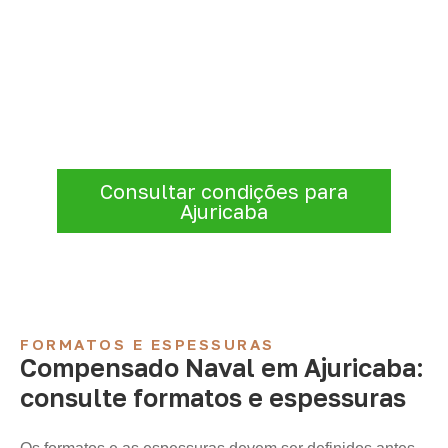
Precisa de Compensado Naval
para sua empresa?
Para solicitar
Compensado Naval em
Ajuricaba – RS
, envie os dados do projeto.
A cotação será analisada conforme
produto, quantidade e destino.
Consultar condições para
Ajuricaba
FORMATOS E ESPESSURAS
Compensado Naval em Ajuricaba:
consulte formatos e espessuras