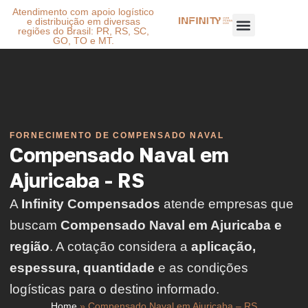
Atendimento com apoio logístico
e distribuição em diversas
regiões do Brasil: PR, RS, SC,
GO, TO e MT.
FORNECIMENTO DE COMPENSADO NAVAL
Compensado Naval em
Ajuricaba - RS
A
Infinity Compensados
atende empresas que
buscam
Compensado Naval em Ajuricaba e
região
. A cotação considera a
aplicação,
espessura, quantidade
e as condições
logísticas para o destino informado.
Home
»
Compensado Naval em Ajuricaba – RS