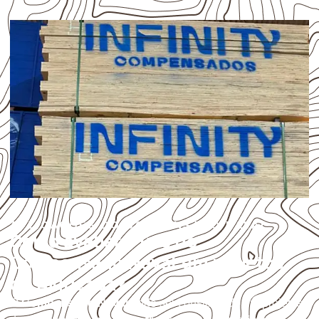
APLICAÇÕES DO COMPENSADO NAVAL
Como avaliar o uso do
Compensado Naval em projetos
de Ajuricaba?
O
Compensado Naval
pode ser considerado em projetos