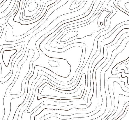
externas, estruturais ou sujeitas a contato frequente
com água.
Projetos compatíveis com avaliação
técnica
Marcenaria e fabricação de móveis
destinados a
ambientes sujeitos à umidade.
Revestimentos internos, painéis e divisórias para
projetos profissionais.
Aplicações em
carrocerias, implementos, trailers e
motorhomes
, conforme especificação.
Uso industrial em embalagens, caixas, montagem e
proteção de equipamentos.
Aplicações relacionadas ao setor náutico, sem
presumir uso submerso ou impermeabilidade total.