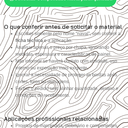
O que conferir antes de solicitar o material
Escolher somente pelo nome “naval”, sem conferir a
ficha técnica
e a aplicação.
Analisar apenas o preço por chapa, ignorando
medidas, espessura e características do painel.
Não informar se haverá contato com umidade, uso
interno ou exposição mais exigente.
Ignorar a necessidade de proteger as bordas após
cortes, furos ou usinagens.
Fechar o pedido sem alinhar quantidade, destino e
condições de recebimento.
Aplicações profissionais relacionadas
Projetos de marcenaria, mobiliário e componentes