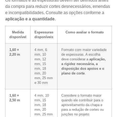
Os formatos e as espessuras devem ser definidos antes
da compra para reduzir cortes desnecessários, emendas
e incompatibilidades. Consulte as opções conforme a
aplicação e a quantidade
.
Medida
Espessuras
Como avaliar o formato
disponível
disponíveis
1,60 ×
4 mm, 6
Formato com maior variedade
2,20 m
mm, 10
de espessuras. A escolha
mm, 12
deve considerar a
aplicação,
mm, 15
a rigidez necessária, a
mm, 18
disposição dos apoios e o
mm, 20
plano de corte
.
mm, 25 mm
e 30 mm
1,60 ×
4 mm, 10
Considere o formato maior
2,50 m
mm, 15
quando ele contribuir para o
mm, 18
aproveitamento da chapa e
mm, 20
para a redução de cortes ou
mm, 25 mm
junções no projeto.