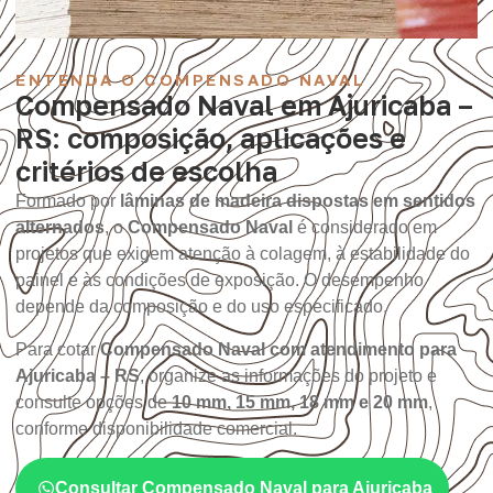
ENTENDA O COMPENSADO NAVAL
Compensado Naval em Ajuricaba –
RS: composição, aplicações e
critérios de escolha
Formado por
lâminas de madeira dispostas em sentidos
alternados
, o
Compensado Naval
é considerado em
projetos que exigem atenção à colagem, à estabilidade do
painel e às condições de exposição. O desempenho
depende da composição e do uso especificado.
Para cotar
Compensado Naval com atendimento para
Ajuricaba – RS
, organize as informações do projeto e
consulte opções de
10 mm, 15 mm, 18 mm e 20 mm
,
conforme disponibilidade comercial.
Consultar Compensado Naval para Ajuricaba