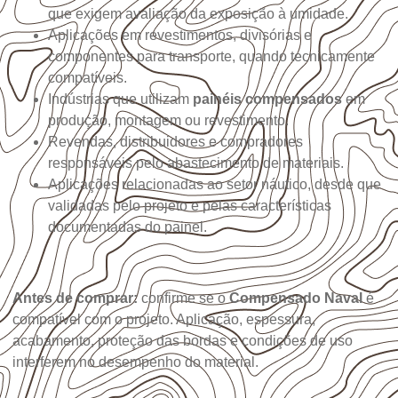
que exigem avaliação da exposição à umidade.
Aplicações em revestimentos, divisórias e
componentes para transporte, quando tecnicamente
compatíveis.
Indústrias que utilizam
painéis compensados
em
produção, montagem ou revestimento.
Revendas, distribuidores e compradores
responsáveis pelo abastecimento de materiais.
Aplicações relacionadas ao setor náutico, desde que
validadas pelo projeto e pelas características
documentadas do painel.
Antes de comprar:
confirme se o
Compensado Naval
é
compatível com o projeto. Aplicação, espessura,
acabamento, proteção das bordas e condições de uso
interferem no desempenho do material.