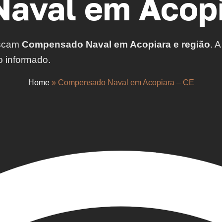
aval em Acopi
uscam
Compensado Naval em Acopiara e região
. 
o informado.
Home
»
Compensado Naval em Acopiara – CE