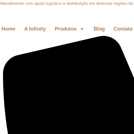
Ir
Atendimento com apoio logístico e distribuição em diversas regiões d
para
o
conteúdo
Home
A Infinity
Produtos
Blog
Contato