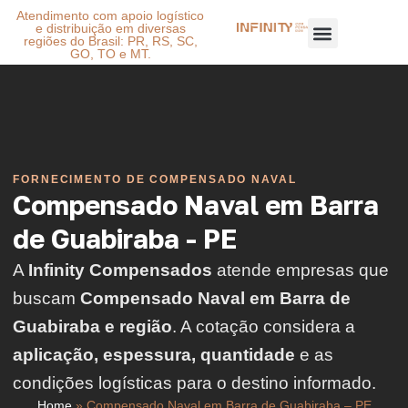
Atendimento com apoio logístico
e distribuição em diversas
regiões do Brasil: PR, RS, SC,
GO, TO e MT.
FORNECIMENTO DE COMPENSADO NAVAL
Compensado Naval em Barra
de Guabiraba - PE
A
Infinity Compensados
atende empresas que
buscam
Compensado Naval em Barra de
Guabiraba e região
. A cotação considera a
aplicação, espessura, quantidade
e as
condições logísticas para o destino informado.
Home
»
Compensado Naval em Barra de Guabiraba – PE