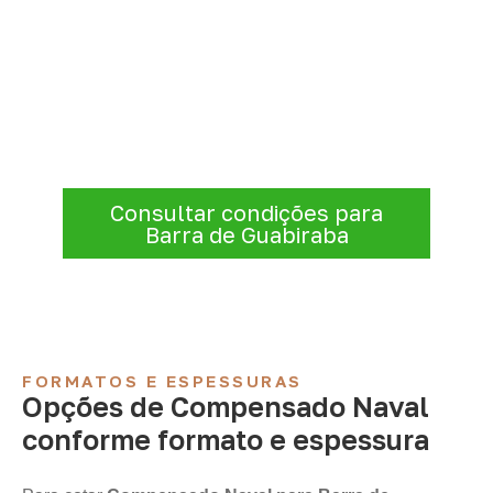
Solicite Compensado Naval
conforme sua aplicação
Para solicitar
Compensado Naval em
Barra de Guabiraba – PE
, envie os dados
do projeto. A cotação será analisada
conforme produto, quantidade e destino.
Consultar condições para
Barra de Guabiraba
FORMATOS E ESPESSURAS
Opções de Compensado Naval
conforme formato e espessura