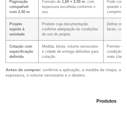
Paginação
Formato de
1,60 × 2,50 m
, com
Pode contri
compatível
espessura escolhida conforme o
quando a pa
com 2,50 m
uso.
comprimento
Projeto
Produto cuja documentação
Define os c
sujeito à
confirme adequação às condições
faces, corte
umidade
de uso do projeto.
Cotação com
Medida, bitola, volume necessário
Permite veri
especificação
e cidade de entrega definidos para
condição co
definida
cotação.
mais clarez
Antes de comprar:
confirme a aplicação, a medida da chapa, a
espessura, o volume necessário e o destino.
Analise as opções em nosso catálogo de
Produtos
e
identifique o tipo de chapa mais compatível para sua
necessidade.
Compensado Plastificado
Plastificado 2 Processos