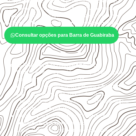
O
Compensado Naval
atende diferentes aplicações
profissionais, desde que suas características sejam
compatíveis com o projeto. A Infinity orienta a compra
conforme
aplicação, medida, quantidade e destino
.
Consultar opções para Barra de Guabiraba
O que interfere no desempenho
Escolha a medida considerando aplicação, apoios,
montagem e especificação técnica.
Planeje o corte conforme os formatos
1,60 × 2,20 m e
1,60 × 2,50 m
, sujeitos à disponibilidade.
Proteja cortes, furos e extremidades com a
selagem
indicada para o projeto
.
Armazene as chapas em local
coberto, seco,
ventilado e com apoio nivelado
.
Valide com o responsável técnico qualquer uso que