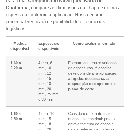
Para cotar
Compensado Naval para Barra de
Guabiraba
, compare as dimensões da chapa e defina a
espessura conforme a aplicação. Nossa equipe
comercial verificará disponibilidade e condições
logísticas.
Medida
Espessuras
Como avaliar o formato
disponível
disponíveis
1,60 ×
4 mm, 6
Formato com maior variedade
2,20 m
mm, 10
de espessuras. A escolha
mm, 12
deve considerar a
aplicação,
mm, 15
a rigidez necessária, a
mm, 18
disposição dos apoios e o
mm, 20
plano de corte
.
mm, 25 mm
e 30 mm
1,60 ×
4 mm, 10
Considere o formato maior
2,50 m
mm, 15
quando ele contribuir para o
mm, 18
aproveitamento da chapa e
mm, 20
para a redução de cortes ou