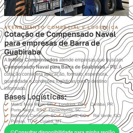
ATENDIMENTO COMERCIAL E LOGÍSTICA
Cotação de Compensado Naval
para empresas de Barra de
Guabiraba
A
Infinity Compensados
atende empresas que buscam
Compensado Naval para Barra de Guabiraba – PE
. A
cotação considera aplicação, formato, espessura,
quantidade e condições logísticas para o destino
informado.
Bases Logísticas:
Matriz Mogi Mirim, SP
Londrina, PR
Curitiba, PR
Porto Alegre, RS
Florianópolis, SC
Balneário Camboriú, SC
Goiânia, GO
Rio Verde, GO
Palmas, TO
Cuiabá, MT
Consultar disponibilidade para minha região