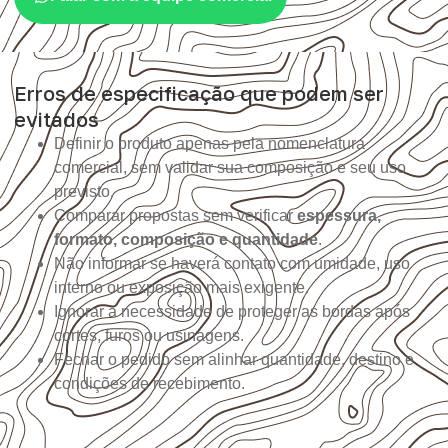
Erros de especificação que podem ser
evitados
Definir o produto apenas pela nomenclatura
comercial, sem validar sua composição e seu uso
previsto.
Comparar propostas sem verificar
espessura,
formato, composição e quantidade
.
Não informar se haverá contato com umidade, uso
interno ou exposição mais exigente.
Ignorar a necessidade de proteger as bordas após
cortes, furos ou usinagens.
Fechar o pedido sem alinhar quantidade, destino e
condições de recebimento.