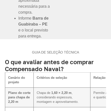
aproximada
necessária para a
compra.
Informe
Barra de
Guabiraba – PE
e o local previsto
para entrega.
GUIA DE SELEÇÃO TÉCNICA
O que avaliar antes de comprar
Compensado Naval?
Cenário do
Critérios de seleção
Relação co
projeto
Plano de corte
Chapa de
1,60 × 2,20 m
,
Permite aval
para chapa de
considerando espessura,
e quantidad
2,20 m
montagem e aproveitamento.