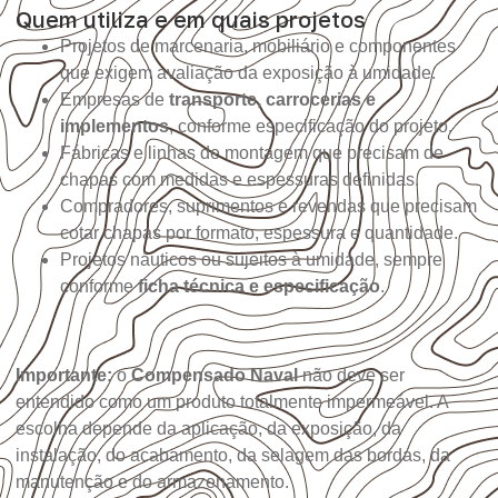
Quem utiliza e em quais projetos
Projetos de marcenaria, mobiliário e componentes
que exigem avaliação da exposição à umidade.
Empresas de
transporte, carrocerias e
implementos
, conforme especificação do projeto.
Fábricas e linhas de montagem que precisam de
chapas com medidas e espessuras definidas.
Compradores, suprimentos e revendas que precisam
cotar chapas por formato, espessura e quantidade.
Projetos náuticos ou sujeitos à umidade, sempre
conforme
ficha técnica e especificação
.
Importante:
o
Compensado Naval
não deve ser
entendido como um produto totalmente impermeável. A
escolha depende da aplicação, da exposição, da
instalação, do acabamento, da selagem das bordas, da
manutenção e do armazenamento.