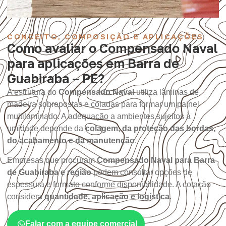
CONCEITO, COMPOSIÇÃO E APLICAÇÕES
Como avaliar o Compensado Naval
para aplicações em Barra de
Guabiraba – PE?
A estrutura do
Compensado Naval
utiliza lâminas de
madeira sobrepostas e coladas para formar um painel
multilaminado. A adequação a ambientes sujeitos à
umidade depende da
colagem, da proteção das bordas,
do acabamento e da manutenção
.
Empresas que procuram
Compensado Naval para Barra
de Guabiraba e região
podem consultar opções de
espessura e formato conforme disponibilidade. A cotação
considera
quantidade, aplicação e logística
.
Falar com a equipe comercial