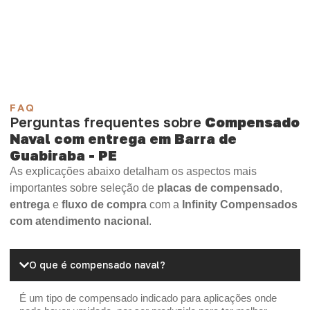
Compensado Plywood
Madeirite Resinado Fenólico
Madeirite Resinado Cola Branca
OSB Tapume
OSB Home Plus
OSB Induplac
FAQ
Perguntas frequentes sobre
Compensado
Naval com entrega em Barra de
Guabiraba - PE
As explicações abaixo detalham os aspectos mais
importantes sobre seleção de
placas de compensado
,
entrega
e
fluxo de compra
com a
Infinity Compensados
com atendimento nacional
.
O que é compensado naval?
É um tipo de compensado indicado para aplicações onde