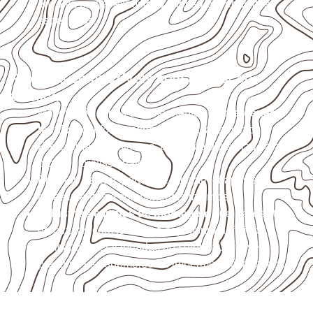
envolva carga, exposição intensa ou requisitos
específicos.
Projetos compatíveis com avaliação
técnica
Móveis, divisórias e componentes de
marcenaria
técnica
, conforme exposição e acabamento.
Revestimentos internos, painéis e divisórias para
projetos profissionais.
Projetos de transporte que utilizam chapas em
revestimentos e componentes internos.
Indústrias e linhas de montagem
que necessitam
de chapas com formato e espessura definidos.
Aplicações relacionadas ao setor náutico, sem
presumir uso submerso ou impermeabilidade total.