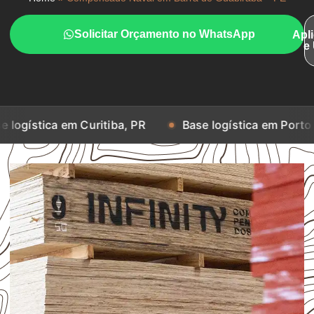
Solicitar Orçamento no WhatsApp
Apl
e
m Curitiba, PR
Base logística em Porto Alegre, RS