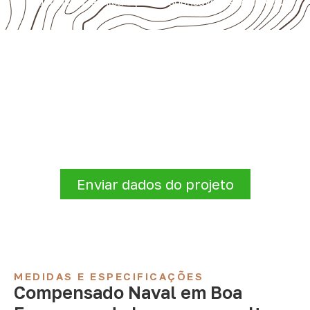
pela ficha técnica e pelo responsável pelo projeto.
Solicite Compensado Naval
conforme sua aplicação
Antes de fechar a compra, confirme se a
espessura, o formato e a aplicação
estão alinhados à necessidade. Envie as
informações para receber uma cotação.
Enviar dados do projeto
MEDIDAS E ESPECIFICAÇÕES
Compensado Naval em Boa