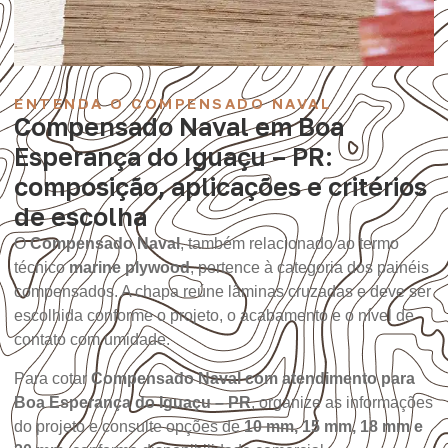
ENTENDA O COMPENSADO NAVAL
Compensado Naval em Boa
Esperança do Iguaçu – PR:
composição, aplicações e critérios
de escolha
O
Compensado Naval
, também relacionado ao termo
técnico
marine plywood
, pertence à categoria dos painéis
compensados. A chapa reúne lâminas cruzadas e deve ser
escolhida conforme o projeto, o acabamento e o nível de
contato com umidade.
Para cotar
Compensado Naval com atendimento para
Boa Esperança do Iguaçu – PR
, organize as informações
do projeto e consulte opções de
10 mm, 15 mm, 18 mm e