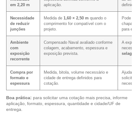
em 2,20 m
aplicação.
definidas
Necessidade
Medida de
1,60 × 2,50 m
quando o
Pode mel
de reduzir
comprimento for compatível com o
chapa em
junções
projeto.
para ess
Ambiente
Compensado Naval avaliado conforme
A exposiç
com
colagem, acabamento, espessura e
necessi
exposição
exposição prevista.
selagem
recorrente
Compra por
Medida, bitola, volume necessário e
Ajuda a r
formato e
cidade de entrega definidos para
solicitaç
espessura
cotação.
necessár
Boa prática:
para solicitar uma cotação mais precisa, informe
aplicação, formato, espessura, quantidade e cidade/UF de
entrega.
Analise os modelos disponíveis em nosso mix de