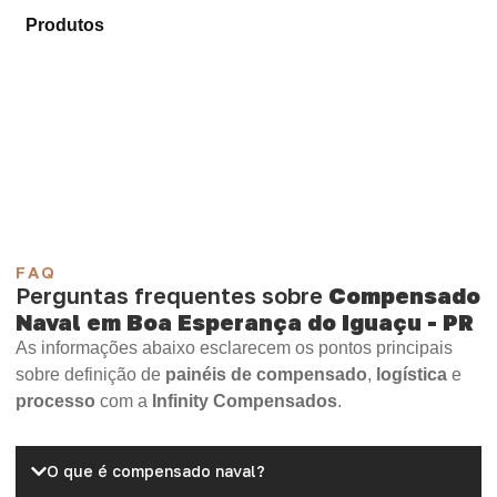
Produtos
e selecione o tipo de chapa mais adequado
para sua necessidade.
Compensado Plastificado
Plastificado 2 Processos
Compensado Plywood
Madeirite Resinado Fenólico
Madeirite Resinado Cola Branca
OSB Tapume
OSB Home Plus
OSB Induplac
FAQ
Perguntas frequentes sobre
Compensado
Naval em Boa Esperança do Iguaçu - PR
As informações abaixo esclarecem os pontos principais
sobre definição de
painéis de compensado
,
logística
e
processo
com a
Infinity Compensados
.
O que é compensado naval?