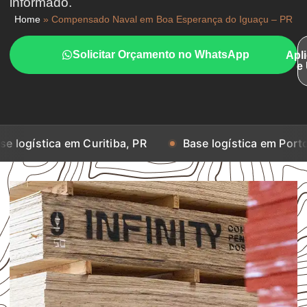
informado.
Home
»
Compensado Naval em Boa Esperança do Iguaçu – PR
Solicitar Orçamento no WhatsApp
Apl
e
 em Curitiba, PR
Base logística em Porto Alegre, RS