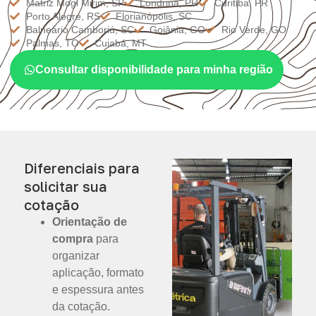
Matriz Mogi Mirim, SP
Londrina, PR
Curitiba, PR
Porto Alegre, RS
Florianópolis, SC
Balneário Camboriú, SC
Goiânia, GO
Rio Verde, GO
Palmas, TO
Cuiabá, MT
Consultar disponibilidade para minha região
Diferenciais para
solicitar sua
cotação
Orientação de
compra
para
organizar
aplicação, formato
e espessura antes
da cotação.