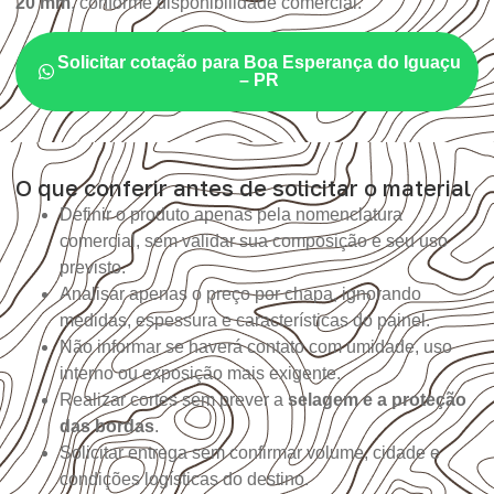
20 mm
, conforme disponibilidade comercial.
Solicitar cotação para Boa Esperança do Iguaçu
– PR
O que conferir antes de solicitar o material
Definir o produto apenas pela nomenclatura
comercial, sem validar sua composição e seu uso
previsto.
Analisar apenas o preço por chapa, ignorando
medidas, espessura e características do painel.
Não informar se haverá contato com umidade, uso
interno ou exposição mais exigente.
Realizar cortes sem prever a
selagem e a proteção
das bordas
.
Solicitar entrega sem confirmar volume, cidade e
condições logísticas do destino.