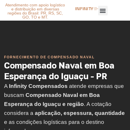
Atendimento com apoio logístico
e distribuição em diversas
regiões do Brasil: PR, RS, SC,
GO, TO e MT.
FORNECIMENTO DE COMPENSADO NAVAL
Compensado Naval em Boa
Esperança do Iguaçu - PR
A
Infinity Compensados
atende empresas que
buscam
Compensado Naval em Boa
Esperança do Iguaçu e região
. A cotação
considera a
aplicação, espessura, quantidade
e as condições logísticas para o destino