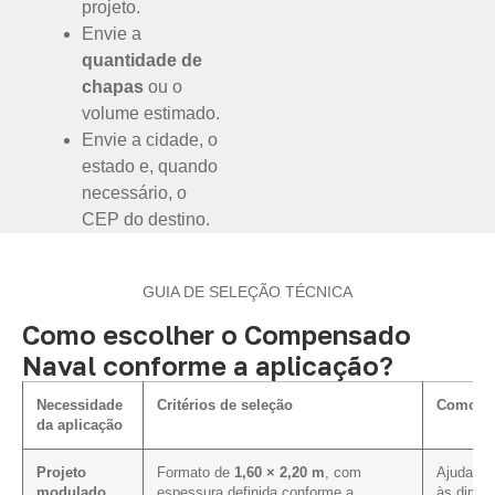
projeto.
Envie a
quantidade de
chapas
ou o
volume estimado.
Envie a cidade, o
estado e, quando
necessário, o
CEP do destino.
GUIA DE SELEÇÃO TÉCNICA
Como escolher o Compensado
Naval conforme a aplicação?
Necessidade
Critérios de seleção
Como inf
da aplicação
Projeto
Formato de
1,60 × 2,20 m
, com
Ajuda a 
modulado
espessura definida conforme a
às dimen