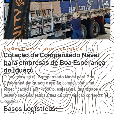
COMPRA ORIENTADA E ENTREGA
Cotação de Compensado Naval
para empresas de Boa Esperança
do Iguaçu
O fornecimento de
Compensado Naval para Boa
Esperança do Iguaçu e região
começa com uma
especificação clara. Produto, espessura, quantidade e
destino são analisados antes da confirmação comercial e
logística.
Bases Logísticas: