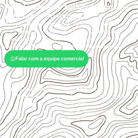
Naval para uma aplicação em Boa
Esperança do Iguaçu?
O
Compensado Naval
atende diferentes aplicações
profissionais, desde que suas características sejam
compatíveis com o projeto. A Infinity orienta a compra
conforme
aplicação, medida, quantidade e destino
.
Falar com a equipe comercial
O que interfere no desempenho
Escolha a medida considerando aplicação, apoios,
montagem e especificação técnica.
Organize o plano de corte de acordo com as
dimensões disponíveis e o aproveitamento
necessário.
Considere acabamento e proteção das bordas após