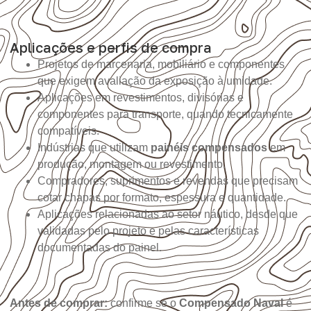
Aplicações e perfis de compra
Projetos de marcenaria, mobiliário e componentes
que exigem avaliação da exposição à umidade.
Aplicações em revestimentos, divisórias e
componentes para transporte, quando tecnicamente
compatíveis.
Indústrias que utilizam
painéis compensados
em
produção, montagem ou revestimento.
Compradores, suprimentos e revendas que precisam
cotar chapas por formato, espessura e quantidade.
Aplicações relacionadas ao setor náutico, desde que
validadas pelo projeto e pelas características
documentadas do painel.
Antes de comprar:
confirme se o
Compensado Naval
é