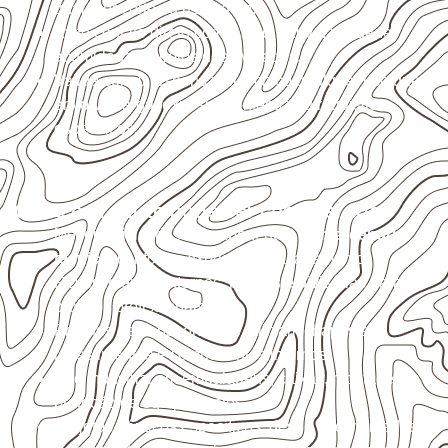
qualquer corte ou usinagem.
Evite contato direto com o solo, chuva, umidade
acumulada e apoios desnivelados.
Valide com o responsável técnico qualquer uso que
envolva carga, exposição intensa ou requisitos
específicos.
Onde o produto pode ser considerado
Móveis, divisórias e componentes de
marcenaria
técnica
, conforme exposição e acabamento.
Revestimentos internos, painéis e divisórias para
projetos profissionais.
Projetos de transporte que utilizam chapas em
revestimentos e componentes internos.
Uso industrial em embalagens, caixas, montagem e
proteção de equipamentos.
Projetos náuticos específicos, desde que validados