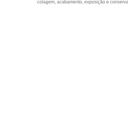
colagem, acabamento, exposição e conserva
ESCOLHA CONFORME A APLICAÇ
Quando considerar
Compensado Naval
aplicação em Espe