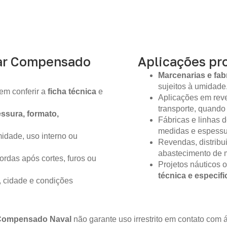
ar Compensado
Aplicações pro
Marcenarias e fab
sujeitos à umidade
em conferir a
ficha técnica
e
Aplicações em reve
transporte, quando
ssura, formato,
Fábricas e linhas
medidas e espessur
idade, uso interno ou
Revendas, distribu
abastecimento de m
ordas após cortes, furos ou
Projetos náuticos 
técnica e especif
, cidade e condições
Compensado Naval
não garante uso irrestrito em contato co