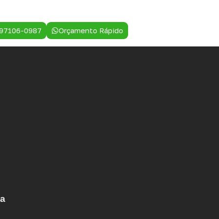
 97106-0987
Orçamento Rápido
ça