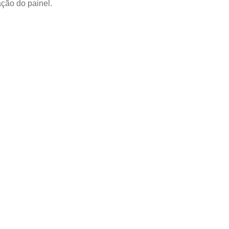
ção do painel.
ÃO
 o
 para uma
rança Nova?