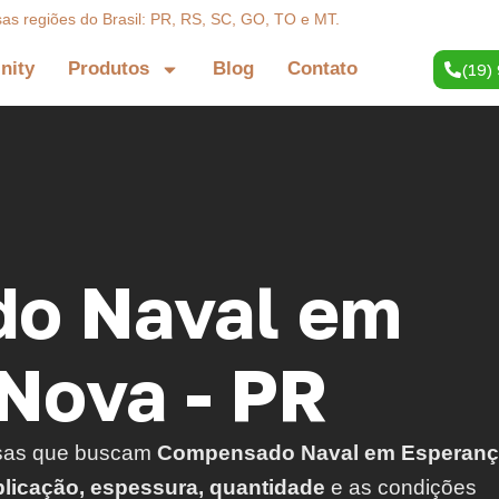
sas regiões do Brasil: PR, RS, SC, GO, TO e MT.
inity
Produtos
Blog
Contato
(19)
o Naval em
Nova - PR
sas que buscam
Compensado Naval em Esperan
plicação, espessura, quantidade
e as condições