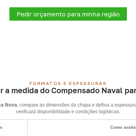
razo e entrega são confirmados após a análise da solicitaçã
Pedir orçamento para minha região
FORMATOS E ESPESSURAS
r a medida do Compensado Naval para
ça Nova
, compare as dimensões da chapa e defina a espessura
verificará disponibilidade e condições logísticas.
is
Como avalia