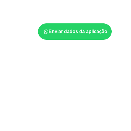
O
Compensado Naval
atende diferentes apl
que suas características sejam compatíveis co
orienta a compra conforme
aplicação, medi
Enviar dados da aplicação
Usos profissionais do Co
Móveis, divisórias e componentes de
m
exposição e acabamento.
Revestimentos, paredes, pisos e div