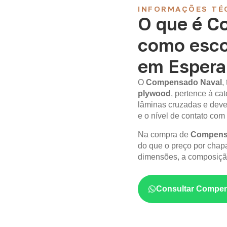
INFORMAÇÕES TÉ
O que é C
como esco
em Espera
O
Compensado Naval
,
plywood
, pertence à c
lâminas cruzadas e deve
e o nível de contato com
Na compra de
Compens
do que o preço por chapa
dimensões, a composição
Consultar Compen