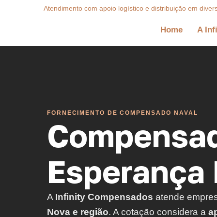
Atendimento com apoio logístico e distribuição em diver
Home
A Inf
FORNECIMENTO DE COMPENSADO NAVAL
Compensad
Esperança 
A
Infinity Compensados
atende empre
Nova e região
. A cotação considera a
a