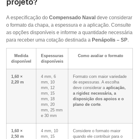
projeto?
A especificação do
Compensado Naval
deve considerar
o formato da chapa, a espessura e a aplicação. Consulte
as opções disponíveis e informe a quantidade necessária
para receber uma cotação destinada a
Penápolis – SP
.
Medida
Espessuras
Como avaliar o formato
disponível
disponíveis
1,60 ×
4 mm, 6
Formato com maior variedade
2,20 m
mm, 10
de espessuras. A escolha
mm, 12
deve considerar a
aplicação,
mm, 15
a rigidez necessária, a
mm, 18
disposição dos apoios e o
mm, 20
plano de corte
.
mm, 25 mm
e 30 mm
1,60 ×
4 mm, 10
Considere o formato maior
2,50 m
mm, 15
quando ele contribuir para o