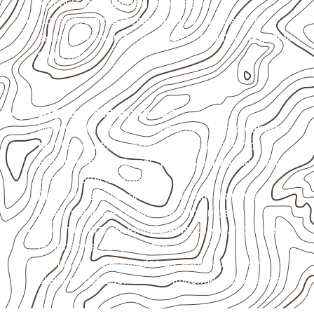
acumulada e apoios desnivelados.
Consulte a ficha técnica antes de aplicações
externas, estruturais ou sujeitas a contato frequente
com água.
Aplicações relacionadas
Móveis, divisórias e componentes de
marcenaria
técnica
, conforme exposição e acabamento.
Revestimentos internos, painéis e divisórias para
projetos profissionais.
Projetos de transporte que utilizam chapas em
revestimentos e componentes internos.
Uso industrial em embalagens, caixas, montagem e
proteção de equipamentos.
Aplicações relacionadas ao setor náutico, sem
presumir uso submerso ou impermeabilidade total.