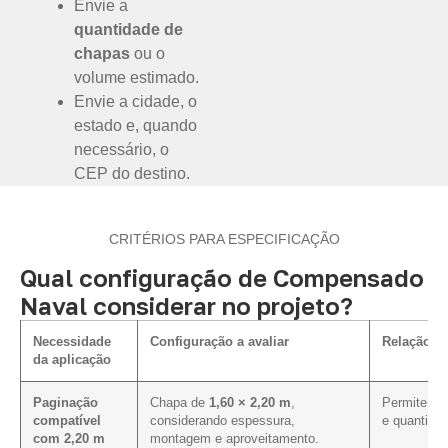
Envie a
quantidade de
chapas
ou o
volume estimado.
Envie a cidade, o
estado e, quando
necessário, o
CEP do destino.
CRITÉRIOS PARA ESPECIFICAÇÃO
Qual configuração de Compensado
Naval considerar no projeto?
Necessidade
Configuração a avaliar
Relação c
da aplicação
Paginação
Chapa de
1,60 × 2,20 m
,
Permite ava
compatível
considerando espessura,
e quantida
com 2,20 m
montagem e aproveitamento.