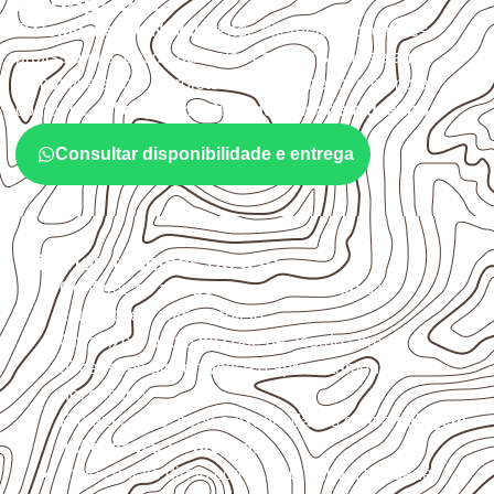
Penápolis?
O
Compensado Naval
atende diferentes aplicações
profissionais, desde que suas características sejam
compatíveis com o projeto. A Infinity orienta a compra
conforme
aplicação, medida, quantidade e destino
.
Consultar disponibilidade e entrega
Critérios técnicos de uso
Confirme se a
espessura e o formato
são
compatíveis com o projeto.
Organize o plano de corte de acordo com as
dimensões disponíveis e o aproveitamento
necessário.
Proteja cortes, furos e extremidades com a
selagem
indicada para o projeto
.
Evite contato direto com o solo, chuva, umidade