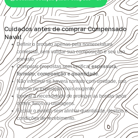
Cuidados antes de comprar Compensado
Naval
Definir o produto apenas pela nomenclatura
comercial, sem validar sua composição e seu uso
previsto.
Comparar propostas sem verificar
espessura,
formato, composição e quantidade
.
Não informar se haverá contato com umidade, uso
interno ou exposição mais exigente.
Ignorar a necessidade de proteger as bordas após
cortes, furos ou usinagens.
Fechar o pedido sem alinhar quantidade, destino e
condições de recebimento.