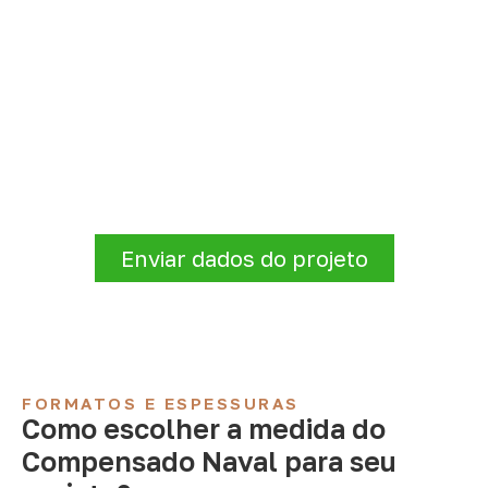
Solicite Compensado Naval
conforme sua aplicação
A Infinity atende empresas que precisam de
Compensado Naval para marcenaria,
indústria, transporte e revestimentos
.
Disponibilidade, prazo e entrega são
confirmados após a análise da solicitação.
Enviar dados do projeto
FORMATOS E ESPESSURAS
Como escolher a medida do
Compensado Naval para seu