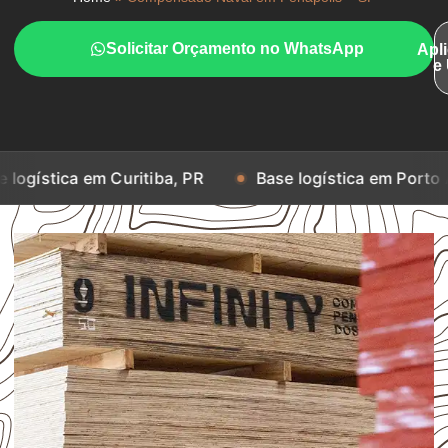
Solicitar Orçamento no WhatsApp
Apl
e
em Curitiba, PR
Base logística em Porto Alegre, RS