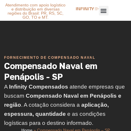
Atendimento com apoio logístico
e distribuição em diversas
regiões do Brasil: PR, RS, SC,
GO, TO e MT.
FORNECIMENTO DE COMPENSADO NAVAL
Compensado Naval em
Penápolis - SP
A
Infinity Compensados
atende empresas que
buscam
Compensado Naval em Penápolis e
região
. A cotação considera a
aplicação,
espessura, quantidade
e as condições
logísticas para o destino informado.
Home
»
Compensado Naval em Penápolis – SP