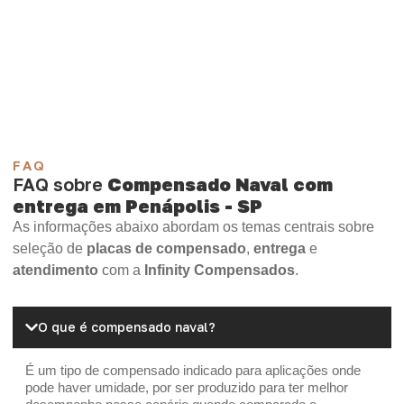
Compensado Plastificado
Plastificado 2 Processos
Compensado Plywood
Madeirite Resinado Fenólico
Madeirite Resinado Cola Branca
OSB Tapume
OSB Home Plus
OSB Induplac
FAQ
FAQ sobre
Compensado Naval com
entrega em Penápolis - SP
As informações abaixo abordam os temas centrais sobre
seleção de
placas de compensado
,
entrega
e
atendimento
com a
Infinity Compensados
.
O que é compensado naval?
É um tipo de compensado indicado para aplicações onde
pode haver umidade, por ser produzido para ter melhor