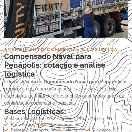
ATENDIMENTO COMERCIAL E LOGÍSTICA
Compensado Naval para
Penápolis: cotação e análise
logística
O fornecimento de
Compensado Naval para Penápolis e
região
começa com uma especificação clara. Produto,
espessura, quantidade e destino são analisados antes da
confirmação comercial e logística.
Bases Logísticas:
Matriz Mogi Mirim, SP
Londrina, PR
Curitiba, PR
Porto Alegre, RS
Florianópolis, SC
Balneário Camboriú, SC
Goiânia, GO
Rio Verde, GO