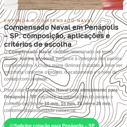
ENTENDA O COMPENSADO NAVAL
Compensado Naval em Penápolis
– SP: composição, aplicações e
critérios de escolha
O
Compensado Naval
, também relacionado ao termo
técnico
marine plywood
, pertence à categoria dos painéis
compensados. A chapa reúne lâminas cruzadas e deve ser
escolhida conforme o projeto, o acabamento e o nível de
contato com umidade.
Para cotar
Compensado Naval com atendimento para
Penápolis – SP
, organize as informações do projeto e
consulte opções de
10 mm, 15 mm, 18 mm e 20 mm
,
conforme disponibilidade comercial.
Solicitar cotação para Penápolis – SP