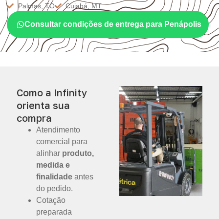
Palmas, TO
Cuiabá, MT
Consultar condições de entrega para Penápolis
Como a Infinity
orienta sua
compra
Atendimento
comercial para
alinhar
produto,
medida e
finalidade
antes
do pedido.
Cotação
preparada