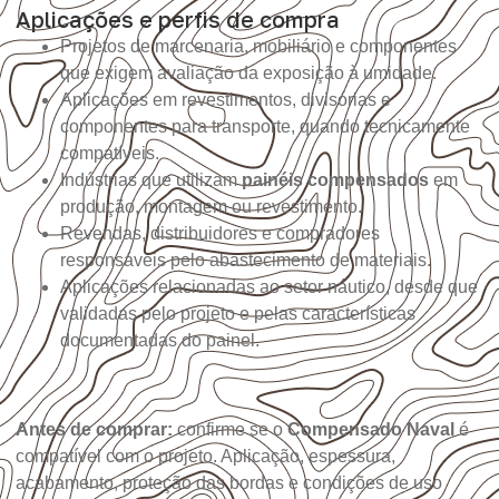
Aplicações e perfis de compra
Projetos de marcenaria, mobiliário e componentes
que exigem avaliação da exposição à umidade.
Aplicações em revestimentos, divisórias e
componentes para transporte, quando tecnicamente
compatíveis.
Indústrias que utilizam
painéis compensados
em
produção, montagem ou revestimento.
Revendas, distribuidores e compradores
responsáveis pelo abastecimento de materiais.
Aplicações relacionadas ao setor náutico, desde que
validadas pelo projeto e pelas características
documentadas do painel.
Antes de comprar:
confirme se o
Compensado Naval
é
compatível com o projeto. Aplicação, espessura,
acabamento, proteção das bordas e condições de uso