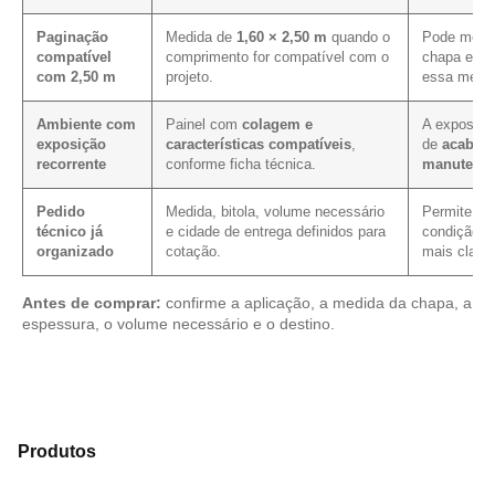
Paginação
Medida de
1,60 × 2,50 m
quando o
Pode melho
compatível
comprimento for compatível com o
chapa em p
com 2,50 m
projeto.
essa medid
Ambiente com
Painel com
colagem e
A exposiçã
exposição
características compatíveis
,
de
acabam
recorrente
conforme ficha técnica.
manutenç
Pedido
Medida, bitola, volume necessário
Permite ver
técnico já
e cidade de entrega definidos para
condição c
organizado
cotação.
mais clarez
Antes de comprar:
confirme a aplicação, a medida da chapa, a
espessura, o volume necessário e o destino.
Explore os modelos disponíveis em nosso portfólio de
Produtos
e identifique o tipo de chapa mais compatível
para sua aplicação.