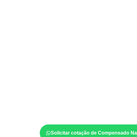
USOS E APLICAÇÕES PROFISSIO
Compensado Naval
empresas de Aiuru
aplicações e cuid
A utilização do
Compensado Naval
depende
e da especificação do projeto. Antes da cotaç
formato, a exposição e o acabamento
prev
Solicitar cotação de Compensado Na