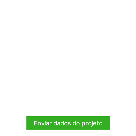
sujeitas a contato
ico, sem presumir uso
 Compensado Naval para s
nforme a finalidade do projeto. Nossa equipe comercial aj
de atendimento para sua região.
Enviar dados do projeto