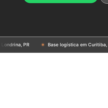
na, PR
Base logística em Curitiba, PR