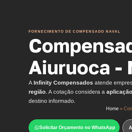
FORNECIMENTO DE COMPENSADO NAVAL
Compensad
Aiuruoca -
A
Infinity Compensados
atende empre
região
. A cotação considera a
aplicaçã
destino informado.
Home
»
Com
Solicitar Orçamento no WhatsApp
A