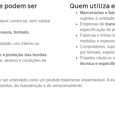
ue podem ser
Quem utiliza e
Marcenarias e fab
sujeitos à umidade
tura comercial, sem validar
Empresas de
tran
especificação do pr
ssura, formato,
Fábricas e linhas
medidas e espessur
idade, uso interno ou
Compradores, supr
por formato, espes
e a proteção das bordas
.
Projetos náuticos 
e, destino e condições de
técnica e especif
 ser entendido como um produto totalmente impermeável. A es
 bordas, da manutenção e do armazenamento.