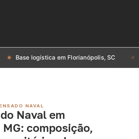
se logística em Florianópolis, SC
Base lo
ENSADO NAVAL
do Naval em
– MG: composição,