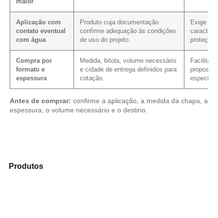
maior
Aplicação com
Produto cuja documentação
Exige con
contato eventual
confirme adequação às condições
caracterí
com água
de uso do projeto.
proteçõe
Compra por
Medida, bitola, volume necessário
Facilita 
formato e
e cidade de entrega definidos para
proposta
espessura
cotação.
especific
Antes de comprar:
confirme a aplicação, a medida da chapa, a
espessura, o volume necessário e o destino.
Compare as alternativas em nosso catálogo de
Produtos
e identifique o produto mais compatível para
sua aplicação.
Compensado Plastificado
Plastificado 2 Processos
Compensado Plywood
Madeirite Resinado Fenólico
Madeirite Resinado Cola Branca
OSB Tapume