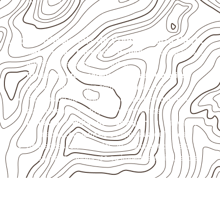
Usos profissionais do Compensado Naval
Marcenaria e fabricação de móveis
destinados a
ambientes sujeitos à umidade.
Revestimentos, paredes, pisos e divisórias
,
quando compatíveis com a ficha técnica.
Projetos de transporte que utilizam chapas em
revestimentos e componentes internos.
Indústrias e linhas de montagem
que necessitam
de chapas com formato e espessura definidos.
Aplicações relacionadas ao setor náutico, sem
presumir uso submerso ou impermeabilidade total.
Precisa de Compensado Naval