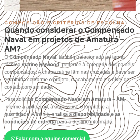
COMPOSIÇÃO E CRITÉRIOS DE ESCOLHA
Quando considerar o Compensado
Naval em projetos de Amaturá –
AM?
O
Compensado Naval
, também relacionado ao termo
técnico
marine plywood
, pertence à categoria dos painéis
compensados. A chapa reúne lâminas cruzadas e deve ser
escolhida conforme o projeto, o acabamento e o nível de
contato com umidade.
Para solicitar
Compensado Naval em Amaturá – AM
,
informe a aplicação, a espessura, o formato e a
quantidade. A Infinity analisa a
disponibilidade e as
condições de entrega
para o destino informado.
Falar com a equipe comercial