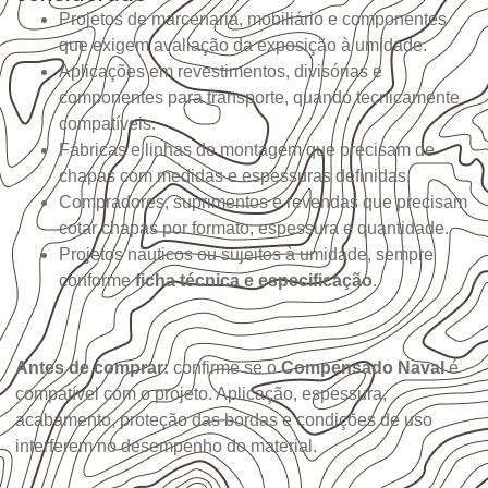
Projetos de marcenaria, mobiliário e componentes
que exigem avaliação da exposição à umidade.
Aplicações em revestimentos, divisórias e
componentes para transporte, quando tecnicamente
compatíveis.
Fábricas e linhas de montagem que precisam de
chapas com medidas e espessuras definidas.
Compradores, suprimentos e revendas que precisam
cotar chapas por formato, espessura e quantidade.
Projetos náuticos ou sujeitos à umidade, sempre
conforme
ficha técnica e especificação
.
Antes de comprar:
confirme se o
Compensado Naval
é
compatível com o projeto. Aplicação, espessura,
acabamento, proteção das bordas e condições de uso
interferem no desempenho do material.