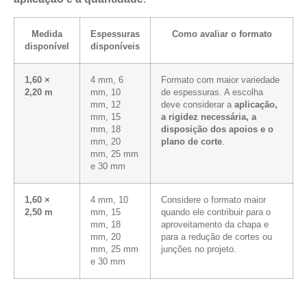
Medida
Espessuras
Como avaliar o formato
disponível
disponíveis
1,60 ×
4 mm, 6
Formato com maior variedade
2,20 m
mm, 10
de espessuras. A escolha
mm, 12
deve considerar a
aplicação,
mm, 15
a rigidez necessária, a
mm, 18
disposição dos apoios e o
mm, 20
plano de corte
.
mm, 25 mm
e 30 mm
1,60 ×
4 mm, 10
Considere o formato maior
2,50 m
mm, 15
quando ele contribuir para o
mm, 18
aproveitamento da chapa e
mm, 20
para a redução de cortes ou
mm, 25 mm
junções no projeto.
e 30 mm