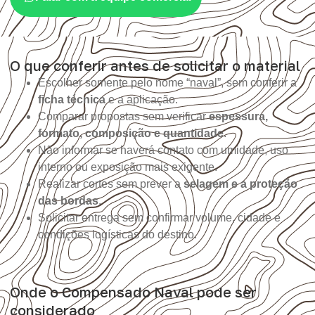
O que conferir antes de solicitar o material
Escolher somente pelo nome “naval”, sem conferir a
ficha técnica
e a aplicação.
Comparar propostas sem verificar
espessura,
formato, composição e quantidade
.
Não informar se haverá contato com umidade, uso
interno ou exposição mais exigente.
Realizar cortes sem prever a
selagem e a proteção
das bordas
.
Solicitar entrega sem confirmar volume, cidade e
condições logísticas do destino.
Onde o Compensado Naval pode ser
considerado