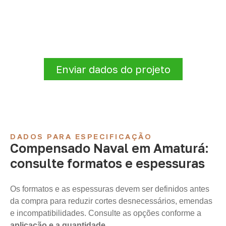
para sua empresa?
Para solicitar
Compensado Naval em
Amaturá – AM
, envie os dados do projeto. A
cotação será analisada conforme produto,
quantidade e destino.
Enviar dados do projeto
DADOS PARA ESPECIFICAÇÃO
Compensado Naval em Amaturá:
consulte formatos e espessuras
Os formatos e as espessuras devem ser definidos antes
da compra para reduzir cortes desnecessários, emendas
e incompatibilidades. Consulte as opções conforme a
aplicação e a quantidade
.