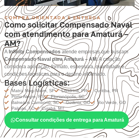
COMPRA ORIENTADA E ENTREGA
Como solicitar Compensado Naval
com atendimento para Amaturá –
AM?
A
Infinity Compensados
atende empresas que buscam
Compensado Naval para Amaturá – AM
. A cotação
considera aplicação, formato, espessura, quantidade e
condições logísticas para o destino informado.
Bases Logísticas:
Matriz Mogi Mirim, SP
Londrina, PR
Curitiba, PR
Porto Alegre, RS
Florianópolis, SC
Balneário Camboriú, SC
Goiânia, GO
Rio Verde, GO
Palmas, TO
Cuiabá, MT
Consultar condições de entrega para Amaturá