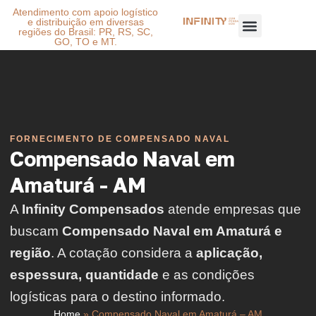
Atendimento com apoio logístico
e distribuição em diversas
regiões do Brasil: PR, RS, SC,
GO, TO e MT.
FORNECIMENTO DE COMPENSADO NAVAL
Compensado Naval em
Amaturá - AM
A
Infinity Compensados
atende empresas que
buscam
Compensado Naval em Amaturá e
região
. A cotação considera a
aplicação,
espessura, quantidade
e as condições
logísticas para o destino informado.
Home
»
Compensado Naval em Amaturá – AM