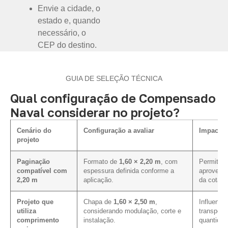
Envie a cidade, o
estado e, quando
necessário, o
CEP do destino.
GUIA DE SELEÇÃO TÉCNICA
Qual configuração de Compensado
Naval considerar no projeto?
Cenário do
Configuração a avaliar
Impacto 
projeto
Paginação
Formato de
1,60 × 2,20 m
, com
Permite av
compatível com
espessura definida conforme a
aproveita
2,20 m
aplicação.
da cotaçã
Projeto que
Chapa de
1,60 × 2,50 m
,
Influencia
utiliza
considerando modulação, corte e
transport
comprimento
instalação.
quantidad