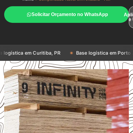
Solicitar Orçamento no WhatsApp
Apl
e
em Curitiba, PR
Base logística em Porto Alegre, RS