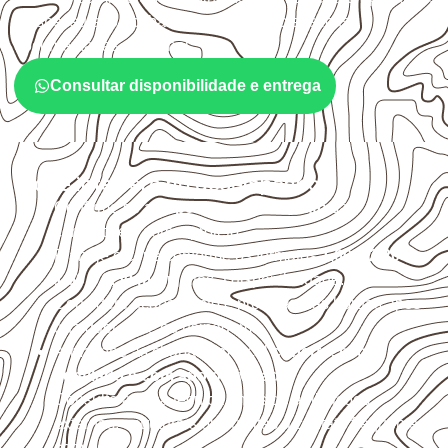
a espessura, o acabamento e as características
documentadas do painel.
Consultar disponibilidade e entrega
O que interfere no desempenho
Confirme se a
espessura e o formato
são
compatíveis com o projeto.
Planeje o corte conforme os formatos
1,60 × 2,20 m e
1,60 × 2,50 m
, sujeitos à disponibilidade.
Considere acabamento e proteção das bordas após
qualquer corte ou usinagem.
Armazene as chapas em local
coberto, seco,
ventilado e com apoio nivelado
.
Consulte a ficha técnica antes de aplicações
externas, estruturais ou sujeitas a contato frequente
com água.