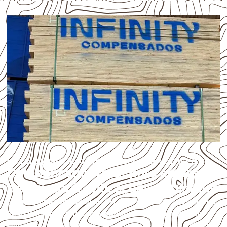
UTILIZAÇÃO E CUIDADOS DO PRODUTO
Compensado Naval para empresas
de Amaturá: aplicações e cuidados
O
Compensado Naval
pode ser considerado em projetos
de
marcenaria, indústria, transporte e revestimento
sujeitos à umidade. A escolha deve considerar a aplicação,