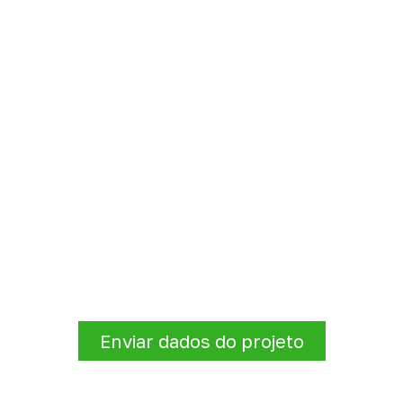
exposição intensa o
mpensado Naval conforme s
quantidade e a cidade de entrega
. A Infinity verificará a 
logísticas para sua demanda.
Enviar dados do projeto