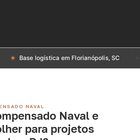
se logística em Florianópolis, SC
Base lo
ENSADO NAVAL
ompensado Naval e
lher para projetos