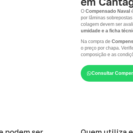
em Cantag
O
Compensado Naval
por lâminas sobrepostas
colagem devem ser aval
umidade e a ficha técn
Na compra de
Compensa
o preço por chapa. Verif
composição e as condiçõ
Consultar Compen
ue podem ser
Quem utiliza e