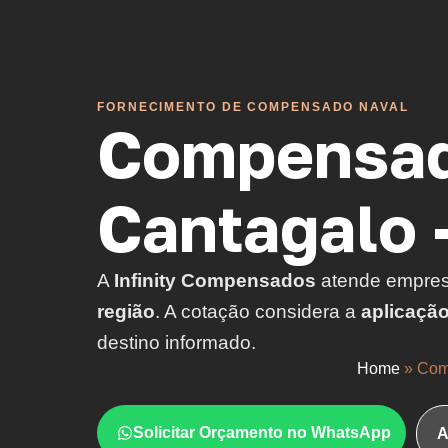
FORNECIMENTO DE COMPENSADO NAVAL
Compensad
Cantagalo 
A
Infinity Compensados
atende empre
região
. A cotação considera a
aplicaçã
destino informado.
Home
»
Com
Solicitar Orçamento no WhatsApp
A