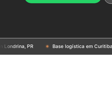
na, PR
Base logística em Curitiba, PR