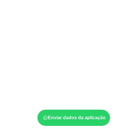
USOS E APLICAÇÕES PROFISSIO
Quais aplicações 
utilizar Compensa
Cantagalo – RJ?
A utilização do
Compensado Naval
depende
e da especificação do projeto. Antes da cotaç
formato, a exposição e o acabamento
prev
Enviar dados da aplicação