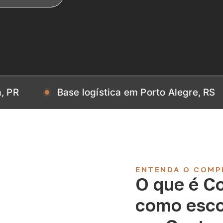
Base logística em Porto Alegre, RS
Ba
ENTENDA O COMP
O que é C
como esco