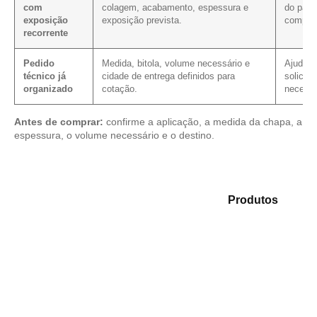
com
colagem, acabamento, espessura e
do pain
exposição
exposição prevista.
comple
recorrente
Pedido
Medida, bitola, volume necessário e
Ajuda a
técnico já
cidade de entrega definidos para
solicita
organizado
cotação.
necessá
Antes de comprar:
confirme a aplicação, a medida da chapa, a
espessura, o volume necessário e o destino.
Explore as opções em nosso mix de
Produtos
e
selecione o material mais indicado para sua aplicação.
Compensado Plastificado
Plastificado 2 Processos
Compensado Plywood
Madeirite Resinado Fenólico
Madeirite Resinado Cola Branca
OSB Tapume
OSB Home Plus
OSB Induplac