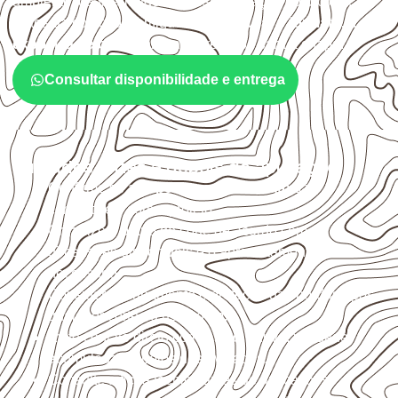
ambiente, da finalidade e da especificação do projeto.
Antes da cotação, verifique a
espessura, o formato, a
exposição e o acabamento
previstos para a chapa.
Consultar disponibilidade e entrega
Cuidados antes e depois da aplicação
Confirme se a
espessura e o formato
são
compatíveis com o projeto.
Organize o plano de corte de acordo com as
dimensões disponíveis e o aproveitamento
necessário.
Considere acabamento e proteção das bordas após
qualquer corte ou usinagem.
Evite contato direto com o solo, chuva, umidade
acumulada e apoios desnivelados.
Consulte a ficha técnica antes de aplicações