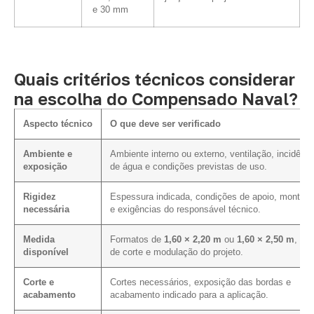
e 30 mm
Quais critérios técnicos considerar
na escolha do Compensado Naval?
Aspecto técnico
O que deve ser verificado
Ambiente e
Ambiente interno ou externo, ventilação, incidênci
exposição
de água e condições previstas de uso.
Rigidez
Espessura indicada, condições de apoio, montag
necessária
e exigências do responsável técnico.
Medida
Formatos de
1,60 × 2,20 m
ou
1,60 × 2,50 m
, pla
disponível
de corte e modulação do projeto.
Corte e
Cortes necessários, exposição das bordas e
acabamento
acabamento indicado para a aplicação.