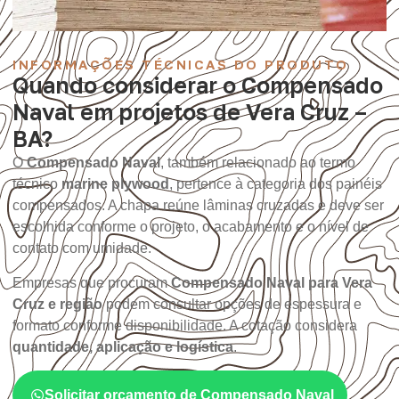
INFORMAÇÕES TÉCNICAS DO PRODUTO
Quando considerar o Compensado
Naval em projetos de Vera Cruz –
BA?
O
Compensado Naval
, também relacionado ao termo
técnico
marine plywood
, pertence à categoria dos painéis
compensados. A chapa reúne lâminas cruzadas e deve ser
escolhida conforme o projeto, o acabamento e o nível de
contato com umidade.
Empresas que procuram
Compensado Naval para Vera
Cruz e região
podem consultar opções de espessura e
formato conforme disponibilidade. A cotação considera
quantidade, aplicação e logística
.
Solicitar orçamento de Compensado Naval