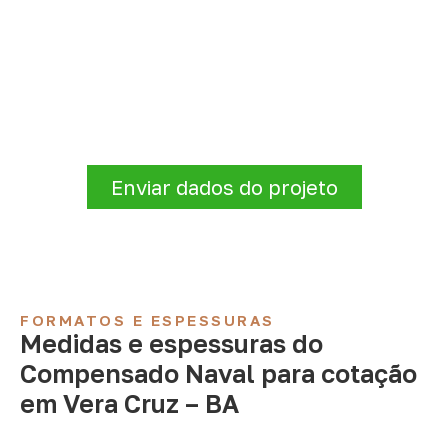
Solicite Compensado Naval
conforme sua aplicação
A Infinity atende empresas que precisam de
Compensado Naval para marcenaria,
indústria, transporte e revestimentos
.
Disponibilidade, prazo e entrega são
confirmados após a análise da solicitação.
Enviar dados do projeto
FORMATOS E ESPESSURAS
Medidas e espessuras do
Compensado Naval para cotação
em Vera Cruz – BA