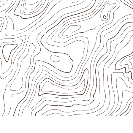
externas, estruturais ou sujeitas a contato frequente
com água.
Aplicações relacionadas
Marcenaria e fabricação de móveis
destinados a
ambientes sujeitos à umidade.
Revestimentos internos, painéis e divisórias para
projetos profissionais.
Projetos de transporte que utilizam chapas em
revestimentos e componentes internos.
Uso industrial em embalagens, caixas, montagem e
proteção de equipamentos.
Projetos náuticos específicos, desde que validados
pela ficha técnica e pelo responsável pelo projeto.