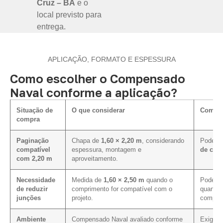
Cruz – BA
e o
local previsto para
entrega.
APLICAÇÃO, FORMATO E ESPESSURA
Como escolher o Compensado
Naval conforme a aplicação?
Situação de
O que considerar
Como i
compra
Paginação
Chapa de
1,60 × 2,20 m
, considerando
Pode fa
compatível
espessura, montagem e
de cort
com 2,20 m
aproveitamento.
Necessidade
Medida de
1,60 × 2,50 m
quando o
Pode co
de reduzir
comprimento for compatível com o
quando 
junções
projeto.
comprim
Ambiente
Compensado Naval avaliado conforme
Exige c