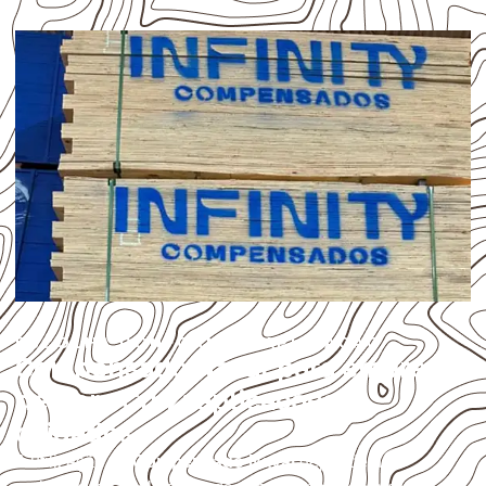
ESCOLHA CONFORME A APLICAÇÃO
Compensado Naval para empresas
de Vera Cruz: aplicações e
cuidados
A utilização do
Compensado Naval
depende do