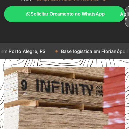
Solicitar Orçamento no WhatsApp
Apl
e
egre, RS
Base logística em Florianópolis, SC