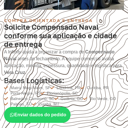
COMPRA ORIENTADA E ENTREGA
Solicite Compensado Naval
conforme sua aplicação e cidade
de entrega
A Infinity ajuda a organizar a compra de
Compensado
Naval
antes do fechamento. A equipe comercial avalia
aplicação, medida, espessura, quantidade e logística para
Vera Cruz
.
Bases Logísticas:
Matriz Mogi Mirim, SP
Londrina, PR
Curitiba, PR
Porto Alegre, RS
Florianópolis, SC
Balneário Camboriú, SC
Goiânia, GO
Rio Verde, GO
Palmas, TO
Cuiabá, MT
Enviar dados do pedido