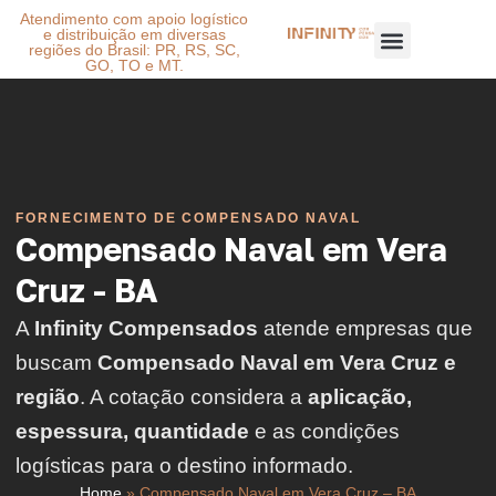
Atendimento com apoio logístico
e distribuição em diversas
regiões do Brasil: PR, RS, SC,
GO, TO e MT.
FORNECIMENTO DE COMPENSADO NAVAL
Compensado Naval em Vera
Cruz - BA
A
Infinity Compensados
atende empresas que
buscam
Compensado Naval em Vera Cruz e
região
. A cotação considera a
aplicação,
espessura, quantidade
e as condições
logísticas para o destino informado.
Home
»
Compensado Naval em Vera Cruz – BA