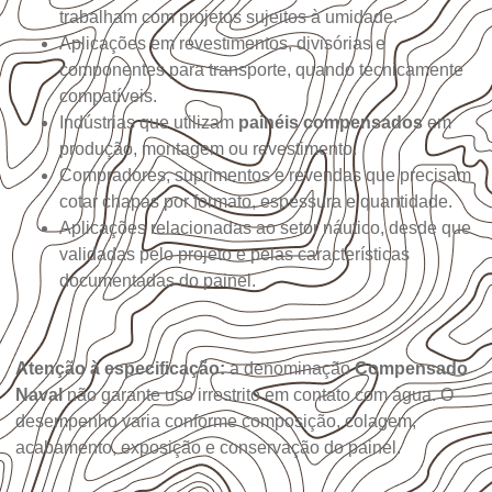
trabalham com projetos sujeitos à umidade.
Aplicações em revestimentos, divisórias e
componentes para transporte, quando tecnicamente
compatíveis.
Indústrias que utilizam
painéis compensados
em
produção, montagem ou revestimento.
Compradores, suprimentos e revendas que precisam
cotar chapas por formato, espessura e quantidade.
Aplicações relacionadas ao setor náutico, desde que
validadas pelo projeto e pelas características
documentadas do painel.
Atenção à especificação:
a denominação
Compensado
Naval
não garante uso irrestrito em contato com água. O
desempenho varia conforme composição, colagem,
acabamento, exposição e conservação do painel.