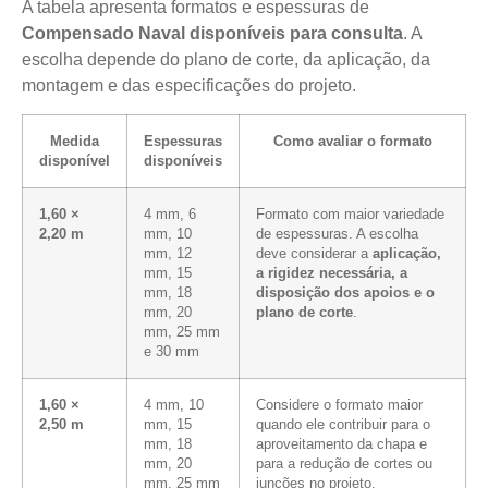
A tabela apresenta formatos e espessuras de
Compensado Naval disponíveis para consulta
. A
escolha depende do plano de corte, da aplicação, da
montagem e das especificações do projeto.
Medida
Espessuras
Como avaliar o formato
disponível
disponíveis
1,60 ×
4 mm, 6
Formato com maior variedade
2,20 m
mm, 10
de espessuras. A escolha
mm, 12
deve considerar a
aplicação,
mm, 15
a rigidez necessária, a
mm, 18
disposição dos apoios e o
mm, 20
plano de corte
.
mm, 25 mm
e 30 mm
1,60 ×
4 mm, 10
Considere o formato maior
2,50 m
mm, 15
quando ele contribuir para o
mm, 18
aproveitamento da chapa e
mm, 20
para a redução de cortes ou
mm, 25 mm
junções no projeto.