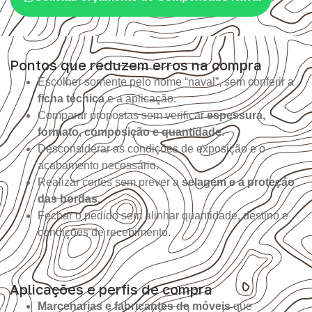
Pontos que reduzem erros na compra
Escolher somente pelo nome “naval”, sem conferir a
ficha técnica
e a aplicação.
Comparar propostas sem verificar
espessura,
formato, composição e quantidade
.
Desconsiderar as condições de exposição e o
acabamento necessário.
Realizar cortes sem prever a
selagem e a proteção
das bordas
.
Fechar o pedido sem alinhar quantidade, destino e
condições de recebimento.
Aplicações e perfis de compra
Marcenarias e fabricantes de móveis
que