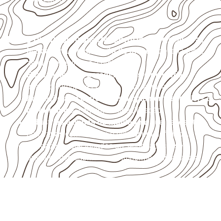
Usos profissionais do Compensado Naval
Marcenaria e fabricação de móveis
destinados a
ambientes sujeitos à umidade.
Revestimentos, paredes, pisos e divisórias
,
quando compatíveis com a ficha técnica.
Aplicações em
carrocerias, implementos, trailers e
motorhomes
, conforme especificação.
Indústrias e linhas de montagem
que necessitam
de chapas com formato e espessura definidos.
Aplicações relacionadas ao setor náutico, sem
presumir uso submerso ou impermeabilidade total.
Solicite Compensado Naval