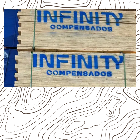
ESCOLHA CONFORME A APLICAÇÃO
Onde utilizar Compensado Naval
em projetos de Pirajuí – SP?
O
Compensado Naval
atende diferentes aplicações
profissionais, desde que suas características sejam
compatíveis com o projeto. A Infinity orienta a compra