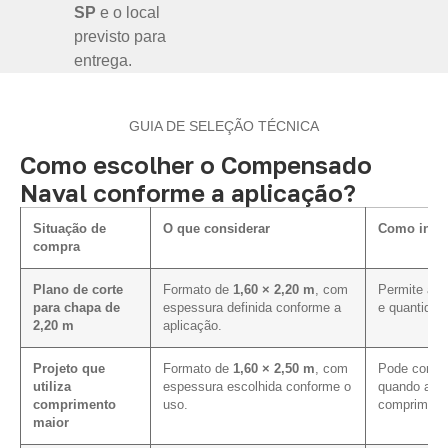
SP
e o local
previsto para
entrega.
GUIA DE SELEÇÃO TÉCNICA
Como escolher o Compensado
Naval conforme a aplicação?
Situação de
O que considerar
Como influ
compra
Plano de corte
Formato de
1,60 × 2,20 m
, com
Permite ava
para chapa de
espessura definida conforme a
e quantidad
2,20 m
aplicação.
Projeto que
Formato de
1,60 × 2,50 m
, com
Pode contri
utiliza
espessura escolhida conforme o
quando a pa
comprimento
uso.
comprimento
maior