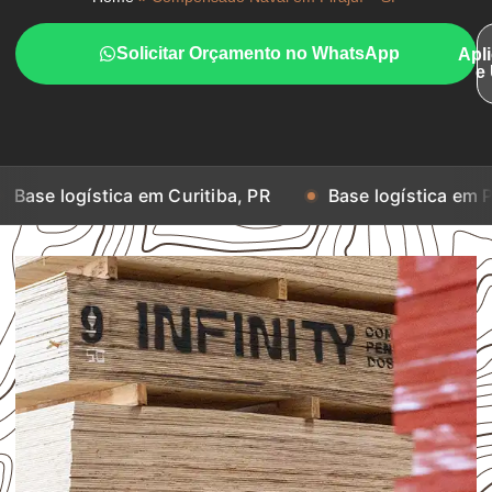
Solicitar Orçamento no WhatsApp
Apl
e
gística em Curitiba, PR
Base logística em Porto Aleg