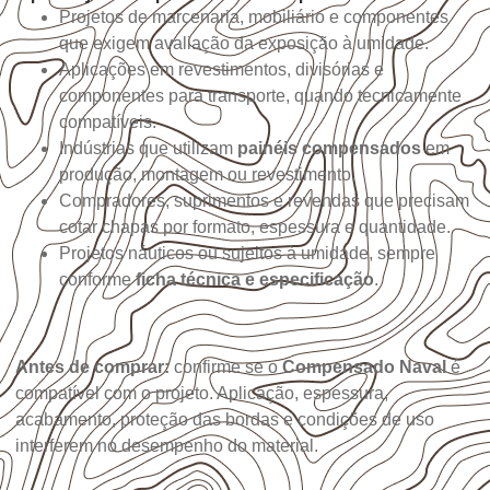
Projetos de marcenaria, mobiliário e componentes
que exigem avaliação da exposição à umidade.
Aplicações em revestimentos, divisórias e
componentes para transporte, quando tecnicamente
compatíveis.
Indústrias que utilizam
painéis compensados
em
produção, montagem ou revestimento.
Compradores, suprimentos e revendas que precisam
cotar chapas por formato, espessura e quantidade.
Projetos náuticos ou sujeitos à umidade, sempre
conforme
ficha técnica e especificação
.
Antes de comprar:
confirme se o
Compensado Naval
é
compatível com o projeto. Aplicação, espessura,
acabamento, proteção das bordas e condições de uso
interferem no desempenho do material.