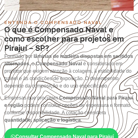
ENTENDA O COMPENSADO NAVAL
O que é Compensado Naval e
como escolher para projetos em
Pirajuí – SP?
Formado por
lâminas de madeira dispostas em sentidos
alternados
, o
Compensado Naval
é considerado em
projetos que exigem atenção à colagem, à estabilidade do
painel e às condições de exposição. O desempenho
depende da composição e do uso especificado.
Empresas que procuram
Compensado Naval para Pirajuí
e região
podem consultar opções de espessura e formato
conforme disponibilidade. A cotação considera
quantidade, aplicação e logística
.
Consultar Compensado Naval para Pirajuí