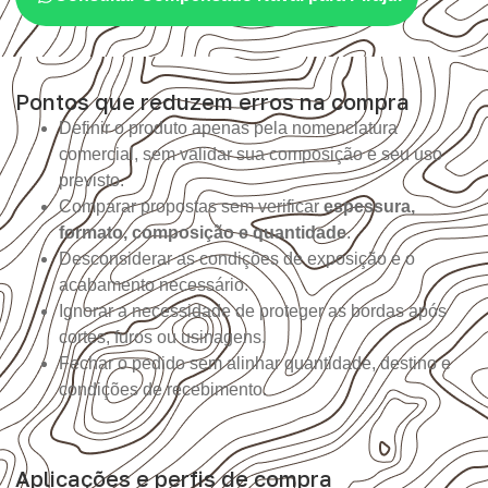
Pontos que reduzem erros na compra
Definir o produto apenas pela nomenclatura
comercial, sem validar sua composição e seu uso
previsto.
Comparar propostas sem verificar
espessura,
formato, composição e quantidade
.
Desconsiderar as condições de exposição e o
acabamento necessário.
Ignorar a necessidade de proteger as bordas após
cortes, furos ou usinagens.
Fechar o pedido sem alinhar quantidade, destino e
condições de recebimento.
Aplicações e perfis de compra