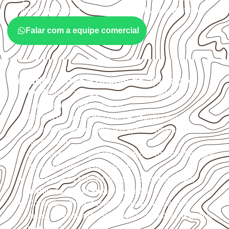
conforme
aplicação, medida, quantidade e destino
.
Falar com a equipe comercial
Cuidados antes e depois da aplicação
Confirme se a
espessura e o formato
são
compatíveis com o projeto.
Organize o plano de corte de acordo com as
dimensões disponíveis e o aproveitamento
necessário.
Considere acabamento e proteção das bordas após
qualquer corte ou usinagem.
Armazene as chapas em local
coberto, seco,
ventilado e com apoio nivelado
.
Consulte a ficha técnica antes de aplicações
externas, estruturais ou sujeitas a contato frequente
com água.