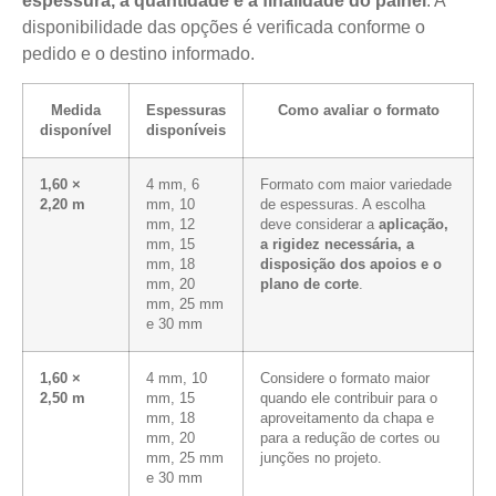
espessura, a quantidade e a finalidade do painel
. A
disponibilidade das opções é verificada conforme o
pedido e o destino informado.
Medida
Espessuras
Como avaliar o formato
disponível
disponíveis
1,60 ×
4 mm, 6
Formato com maior variedade
2,20 m
mm, 10
de espessuras. A escolha
mm, 12
deve considerar a
aplicação,
mm, 15
a rigidez necessária, a
mm, 18
disposição dos apoios e o
mm, 20
plano de corte
.
mm, 25 mm
e 30 mm
1,60 ×
4 mm, 10
Considere o formato maior
2,50 m
mm, 15
quando ele contribuir para o
mm, 18
aproveitamento da chapa e
mm, 20
para a redução de cortes ou
mm, 25 mm
junções no projeto.
e 30 mm