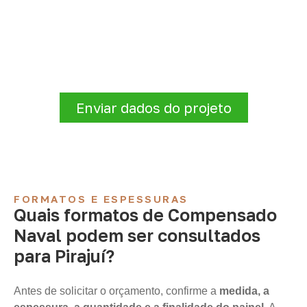
conforme sua aplicação
Consulte opções de
Compensado Naval
conforme a finalidade do projeto. Nossa
equipe comercial ajuda a organizar medidas,
volume e condições de atendimento para
sua região.
Enviar dados do projeto
FORMATOS E ESPESSURAS
Quais formatos de Compensado
Naval podem ser consultados
para Pirajuí?
Antes de solicitar o orçamento, confirme a
medida, a