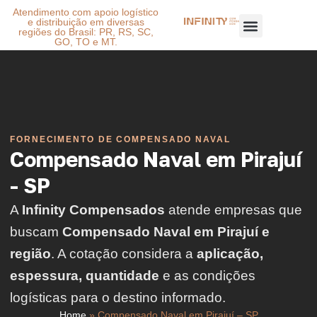
Atendimento com apoio logístico
e distribuição em diversas
regiões do Brasil: PR, RS, SC,
GO, TO e MT.
FORNECIMENTO DE COMPENSADO NAVAL
Compensado Naval em Pirajuí
- SP
A
Infinity Compensados
atende empresas que
buscam
Compensado Naval em Pirajuí e
região
. A cotação considera a
aplicação,
espessura, quantidade
e as condições
logísticas para o destino informado.
Home
»
Compensado Naval em Pirajuí – SP