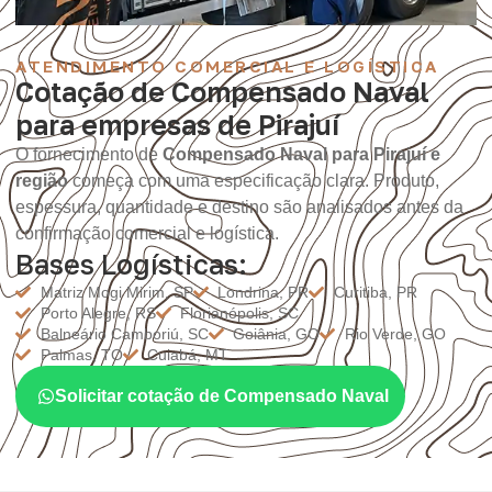
ATENDIMENTO COMERCIAL E LOGÍSTICA
Cotação de Compensado Naval
para empresas de Pirajuí
O fornecimento de
Compensado Naval para Pirajuí e
região
começa com uma especificação clara. Produto,
espessura, quantidade e destino são analisados antes da
confirmação comercial e logística.
Bases Logísticas:
Matriz Mogi Mirim, SP
Londrina, PR
Curitiba, PR
Porto Alegre, RS
Florianópolis, SC
Balneário Camboriú, SC
Goiânia, GO
Rio Verde, GO
Palmas, TO
Cuiabá, MT
Solicitar cotação de Compensado Naval