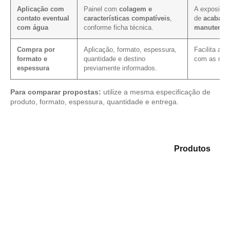
Aplicação com
Painel com
colagem e
A exposição
contato eventual
características compatíveis
,
de
acabame
com água
conforme ficha técnica.
manutençã
Compra por
Aplicação, formato, espessura,
Facilita a 
formato e
quantidade e destino
com as mes
espessura
previamente informados.
Para comparar propostas:
utilize a mesma especificação de
produto, formato, espessura, quantidade e entrega.
Analise as opções em nosso portfólio de
Produtos
e
encontre o produto mais indicado para sua demanda.
Compensado Plastificado
Plastificado 2 Processos
Compensado Plywood
Madeirite Resinado Fenólico
Madeirite Resinado Cola Branca
OSB Tapume
OSB Home Plus
OSB Induplac