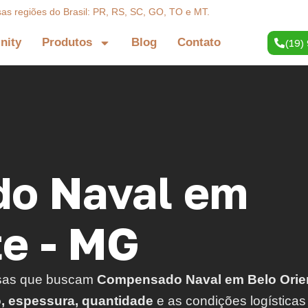
sas regiões do Brasil: PR, RS, SC, GO, TO e MT.
inity
Produtos
Blog
Contato
(19)
o Naval em
te - MG
sas que buscam
Compensado Naval em Belo Orie
o, espessura, quantidade
e as condições logísticas