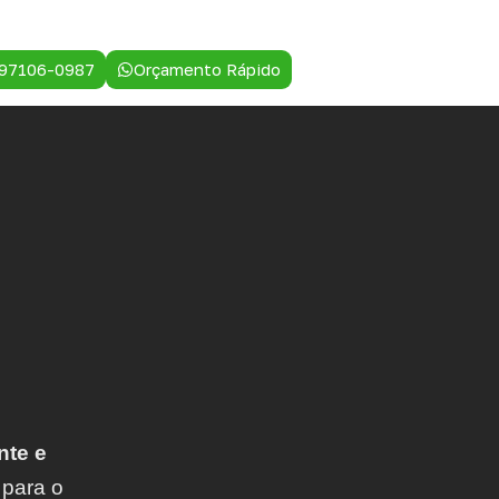
 97106-0987
Orçamento Rápido
nte e
 para o