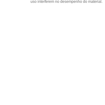
uso interferem no desempenho do material.
USOS E APLICAÇÕES PROFISSIO
Como avaliar o uso
Compensado Nava
projetos de Belo O