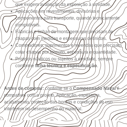
que exigem avaliação da exposição à umidade.
Aplicações em revestimentos, divisórias e
componentes para transporte, quando tecnicamente
compatíveis.
Fábricas e linhas de montagem que precisam de
chapas com medidas e espessuras definidas.
Compradores, suprimentos e revendas que precisam
cotar chapas por formato, espessura e quantidade.
Projetos náuticos ou sujeitos à umidade, sempre
conforme
ficha técnica e especificação
.
Antes de comprar:
confirme se o
Compensado Naval
é
compatível com o projeto. Aplicação, espessura,
acabamento, proteção das bordas e condições de uso
interferem no desempenho do material.