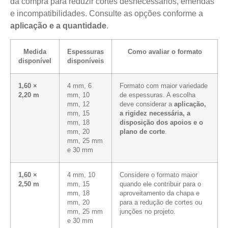
da compra para reduzir cortes desnecessários, emendas
e incompatibilidades. Consulte as opções conforme a
aplicação e a quantidade
.
Medida
Espessuras
Como avaliar o formato
disponível
disponíveis
1,60 ×
4 mm, 6
Formato com maior variedade
2,20 m
mm, 10
de espessuras. A escolha
mm, 12
deve considerar a
aplicação,
mm, 15
a rigidez necessária, a
mm, 18
disposição dos apoios e o
mm, 20
plano de corte
.
mm, 25 mm
e 30 mm
1,60 ×
4 mm, 10
Considere o formato maior
2,50 m
mm, 15
quando ele contribuir para o
mm, 18
aproveitamento da chapa e
mm, 20
para a redução de cortes ou
mm, 25 mm
junções no projeto.
e 30 mm