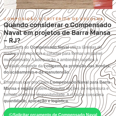
COMPOSIÇÃO E CRITÉRIOS DE ESCOLHA
Quando considerar o Compensado
Naval em projetos de Barra Mansa
– RJ?
A estrutura do
Compensado Naval
utiliza lâminas de
madeira sobrepostas e coladas para formar um painel
multilaminado. A adequação a ambientes sujeitos à
umidade depende da
colagem, da proteção das bordas,
do acabamento e da manutenção
.
Empresas que procuram
Compensado Naval para Barra
Mansa e região
podem consultar opções de espessura e
formato conforme disponibilidade. A cotação considera
quantidade, aplicação e logística
.
Solicitar orçamento de Compensado Naval