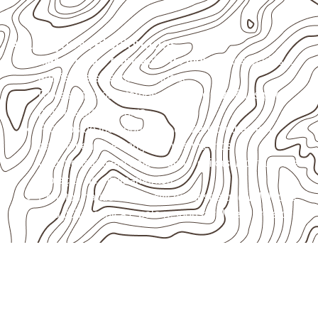
Aplicações relacionadas
Marcenaria e fabricação de móveis
destinados a
ambientes sujeitos à umidade.
Revestimentos internos, painéis e divisórias para
projetos profissionais.
Projetos de transporte que utilizam chapas em
revestimentos e componentes internos.
Uso industrial em embalagens, caixas, montagem e
proteção de equipamentos.
Projetos náuticos específicos, desde que validados
pela ficha técnica e pelo responsável pelo projeto.
Organize sua cotação de
Compensado Naval