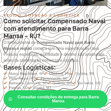
PEDIDO, COTAÇÃO E LOGÍSTICA
Como solicitar Compensado Naval
com atendimento para Barra
Mansa – RJ?
O fornecimento de
Compensado Naval para Barra
Mansa e região
começa com uma especificação clara.
Produto, espessura, quantidade e destino são analisados
antes da confirmação comercial e logística.
Bases Logísticas:
Matriz Mogi Mirim, SP
Londrina, PR
Curitiba, PR
Porto Alegre, RS
Florianópolis, SC
Balneário Camboriú, SC
Goiânia, GO
Rio Verde, GO
Palmas, TO
Cuiabá, MT
Consultar condições de entrega para Barra
Mansa