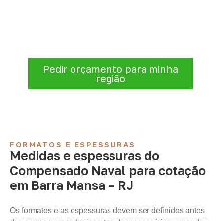
Informe a
aplicação, a espessura, a
quantidade e a cidade de entrega
. A
Infinity verificará a disponibilidade e as
condições comerciais e logísticas para sua
demanda.
Pedir orçamento para minha
região
FORMATOS E ESPESSURAS
Medidas e espessuras do
Compensado Naval para cotação
em Barra Mansa – RJ
Os formatos e as espessuras devem ser definidos antes