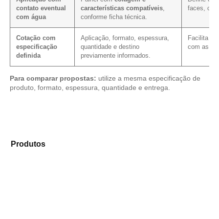
contato eventual
características compatíveis
,
faces, cor
com água
conforme ficha técnica.
Cotação com
Aplicação, formato, espessura,
Facilita a
especificação
quantidade e destino
com as me
definida
previamente informados.
Para comparar propostas:
utilize a mesma especificação de
produto, formato, espessura, quantidade e entrega.
Explore os modelos disponíveis em nosso mix de
Produtos
e encontre o tipo de chapa mais compatível
para sua aplicação.
Compensado Plastificado
Plastificado 2 Processos
Compensado Plywood
Madeirite Resinado Fenólico
Madeirite Resinado Cola Branca
OSB Tapume
OSB Home Plus
OSB Induplac