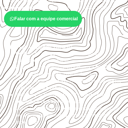
Antes da cotação, verifique a
espessura, o formato, a
exposição e o acabamento
previstos para a chapa.
Falar com a equipe comercial
Critérios técnicos de uso
Confirme se a
espessura e o formato
são
compatíveis com o projeto.
Planeje o corte conforme os formatos
1,60 × 2,20 m e
1,60 × 2,50 m
, sujeitos à disponibilidade.
Proteja cortes, furos e extremidades com a
selagem
indicada para o projeto
.
Armazene as chapas em local
coberto, seco,
ventilado e com apoio nivelado
.
Valide com o responsável técnico qualquer uso que
envolva carga, exposição intensa ou requisitos
específicos.