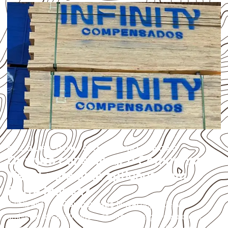
ESCOLHA CONFORME A APLICAÇÃO
Quando considerar o Compensado
Naval para uma aplicação em
Barra Mansa?
A utilização do
Compensado Naval
depende do
ambiente, da finalidade e da especificação do projeto.