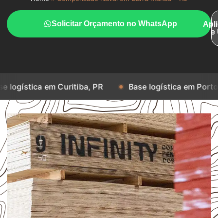
Solicitar Orçamento no WhatsApp
Apl
e
em Curitiba, PR
Base logística em Porto Alegre, RS