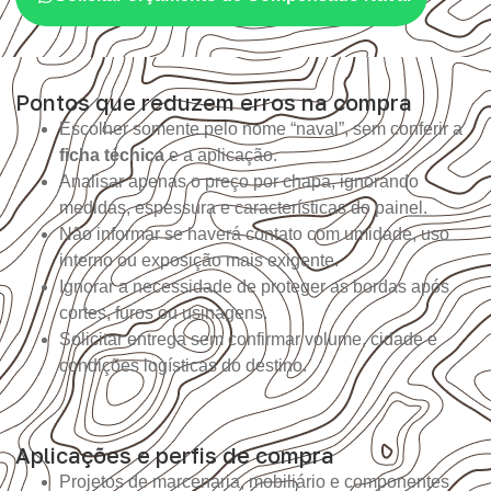
Pontos que reduzem erros na compra
Escolher somente pelo nome “naval”, sem conferir a
ficha técnica
e a aplicação.
Analisar apenas o preço por chapa, ignorando
medidas, espessura e características do painel.
Não informar se haverá contato com umidade, uso
interno ou exposição mais exigente.
Ignorar a necessidade de proteger as bordas após
cortes, furos ou usinagens.
Solicitar entrega sem confirmar volume, cidade e
condições logísticas do destino.
Aplicações e perfis de compra
Projetos de marcenaria, mobiliário e componentes