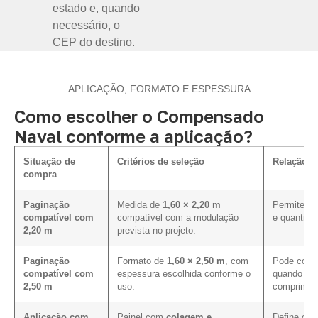
estado e, quando
necessário, o
CEP do destino.
APLICAÇÃO, FORMATO E ESPESSURA
Como escolher o Compensado
Naval conforme a aplicação?
Situação de
Critérios de seleção
Relação c
compra
Paginação
Medida de
1,60 × 2,20 m
Permite av
compatível com
compatível com a modulação
e quantida
2,20 m
prevista no projeto.
Paginação
Formato de
1,60 × 2,50 m
, com
Pode contr
compatível com
espessura escolhida conforme o
quando a p
2,50 m
uso.
compriment
Aplicação com
Painel com
colagem e
Define os 