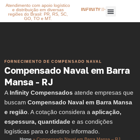
Atendimento com apoio logístico
e distribuição em diversas
regiões do Brasil: PR, RS, SC,
GO, TO e MT.
FORNECIMENTO DE COMPENSADO NAVAL
Compensado Naval em Barra
Mansa - RJ
A
Infinity Compensados
atende empresas que
buscam
Compensado Naval em Barra Mansa
e região
. A cotação considera a
aplicação,
espessura, quantidade
e as condições
logísticas para o destino informado.
Home
»
Compensado Naval em Barra Mansa – RJ