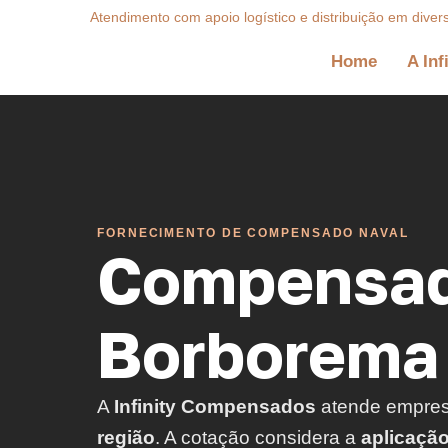
Atendimento com apoio logístico e distribuição em diver
Home
A Inf
FORNECIMENTO DE COMPENSADO NAVAL
Compensad
Borborema 
A
Infinity Compensados
atende empre
região
. A cotação considera a
aplicaçã