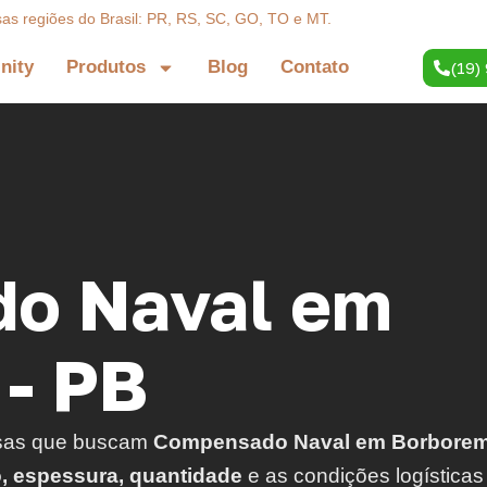
sas regiões do Brasil: PR, RS, SC, GO, TO e MT.
inity
Produtos
Blog
Contato
(19)
o Naval em
- PB
sas que buscam
Compensado Naval em Borborem
o, espessura, quantidade
e as condições logísticas