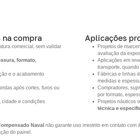
s na compra
Aplicações pro
tura comercial, sem validar
Projetos de marcen
avaliação da expo
ssura, formato,
Aplicações em reve
transporte, quando
ição e o acabamento
Fábricas e linhas
medidas e espessur
ordas após cortes, furos ou
Compradores, supr
por formato, espes
, cidade e condições
Projetos náuticos 
técnica e especif
Compensado Naval
não garante uso irrestrito em contato co
ção do painel.