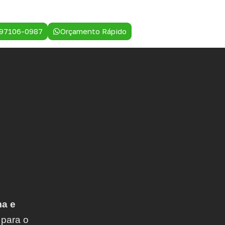
 97106-0987
Orçamento Rápido
a e
 para o