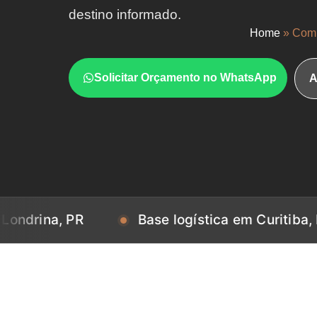
destino informado.
Home
»
Comp
Solicitar Orçamento no WhatsApp
A
, PR
Base logística em Curitiba, PR