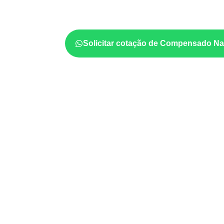
quais cuidados de acabamento serão necessá
quantidade também interferem na compra.
Solicitar cotação de Compensado Na
Projetos compatíveis com
técnica
Marcenaria e fabricação de móveis
d
sujeitos à umidade.
Revestimentos internos, painéis e divis